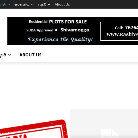
ಗಳು
ಅಂಕಣಗಳು
ಗ್ಯಾಲರಿ
About Us
ಯಾಲರಿ
ABOUT US