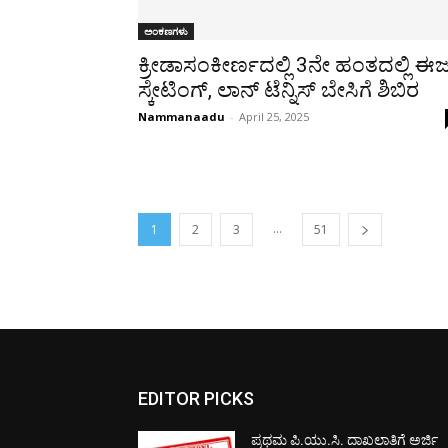
ಅಂಕಣಗಳು
ಕ್ರೀಡಾಸಂಕೀರ್ಣದಲ್ಲಿ 3ನೇ ಹಂತದಲ್ಲಿ ಈಜ
ಸ್ಕೇಟಿಂಗ್, ಲಾನ್ ಟೆನ್ನಿಸ್ ಬೇಸಿಗೆ ಶಿಬಿರ
Nammanaadu
-
April 25, 2025
...
1
2
3
51
EDITOR PICKS
ಪ್ರಥಮ ಪಿ.ಯು.ಸಿ. ದಾಖಲಾತಿಗೆ ಅರ್ಜಿ