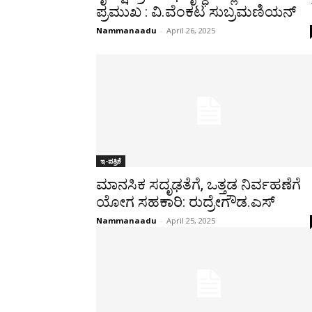
ಪ್ರಮುಖ : ವಿ.ವೆಂಕಟ ಸುಬ್ರಮಣಿಯನ್
Nammanaadu
-
April 26, 2025
ಇ-ಪತ್ರಿಕೆ
ಮಾನಸಿಕ ಸದೃಢತೆಗೆ, ಒತ್ತಡ ನಿರ್ವಹಣೆಗೆ
ಯೋಗ ಸಹಕಾರಿ: ರುದ್ರೇಗೌಡ.ಎಸ್
Nammanaadu
-
April 25, 2025