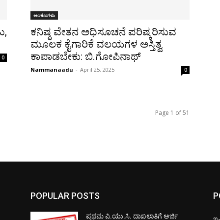
ಅಂಕಣಗಳು
ು,
ಕನಿಷ್ಠ ವೇತನ ಅಧಿಸೂಚನೆ ಪರಿಷ್ಕರಿಸುವ
ಮೂಲಕ ಕೈಗಾರಿಕೆ ವಲಯಗಳ ಅಸ್ತಿತ್ವ
ಕಾಪಾಡಬೇಕು: ಬಿ.ಗೋಪಿನಾಥ್
0
Nammanaadu
-
April 25, 2025
0
Page 1 of 51
POPULAR POSTS
P
ಪ್ರಥಮ ಪಿ.ಯು.ಸಿ. ದಾಖಲಾತಿಗೆ ಅರ್ಜಿ
ಇ-ಪ