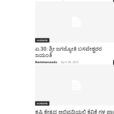
ಅಂಕಣಗಳು
ಏ.30: ಶ್ರೀ ಜಗಜ್ಯೋತಿ ಬಸವೇಶ್ವರರ
ಜಯಂತಿ
Nammanaadu
-
April 28, 2025
ಅಂಕಣಗಳು
ಕೃಷಿ ಕ್ಷೇತ್ರದ ಅಭಿವೃದ್ಧಿಯಲ್ಲಿ ಕೆವಿಕೆ ಗಳ ಪಾತ