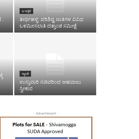
ಇ-ಪತ್ರಿಕೆ
 :
ತೀರ್ಥಹಳ್ಳಿ: ಪರಿಶಿಷ್ಟ ಜಾತಿಗಳ ವಿವಿಧ
ಒಳಮೀಸಲಾತಿ ದತ್ತಾಂಶ ಸಮೀಕ್ಷೆ
ಗ್ಯಾಲರಿ
ಕೆ
ಉಸ್ತುವಾರಿ ಸಚಿವರಿಂದ ಅಹವಾಲು
ಸ್ವೀಕಾರ
- Advertisment -