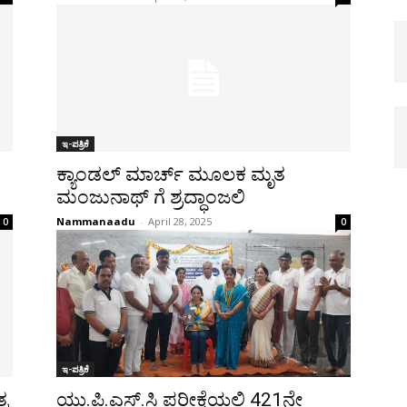
ಇ-ಪತ್ರಿಕೆ
ಕ್ಯಾಂಡಲ್ ಮಾರ್ಚ್ ಮೂಲಕ ಮೃತ
ಮಂಜುನಾಥ್ ಗೆ ಶ್ರದ್ಧಾಂಜಲಿ
Nammanaadu
-
April 28, 2025
0
0
ಇ-ಪತ್ರಿಕೆ
್ರ
ಯು.ಪಿ.ಎಸ್.ಸಿ ಪರೀಕ್ಷೆಯಲ್ಲಿ 421ನೇ