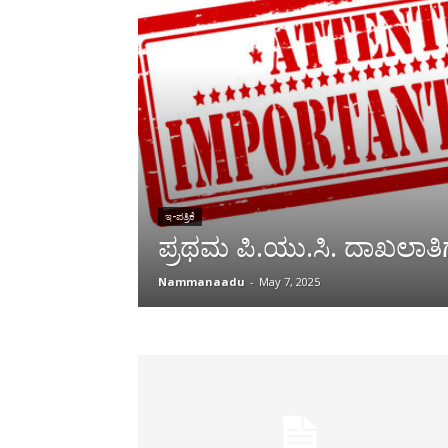
ಇ-ಪತ್ರಿಕೆ
ಪ್ರಥಮ ಪಿ.ಯು.ಸಿ. ದಾಖಲಾತಿಗ
Nammanaadu
-
May 7, 2025