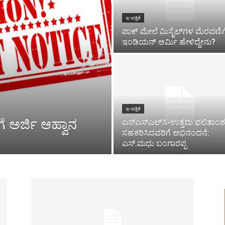
ಇ-ಪತ್ರಿಕೆ
ಪಾಕ್​ ಮೇಲೆ ಮಿಸೈಲ್​ಗಳ ಮೆರವಣಿಗೆ
ಇಂಡಿಯನ್ ಆರ್ಮಿ ಹೇಳಿದ್ದೇನು?
ಇ-ಪತ್ರಿಕೆ
ೆ ಅರ್ಜಿ ಆಹ್ವಾನ
ಎಸ್‌ಎಸ್‌ಎಲ್‌ಸಿ-ಉತ್ತಮ ಫಲಿತಾಂಶಕ್
ಸಹಕರಿಸಿದವರಿಗೆ ಅಭಿನಂದನೆ:
ಎಸ್.ಮಧು ಬಂಗಾರಪ್ಪ