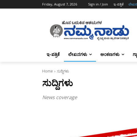
Friday, August 7, 2026
Sign in / Join
ಇ-ಪತ್ರಿಕೆ
ಲೇಖನ
ಇ-ಪತ್ರಿಕೆ
ಲೇಖನಗಳು
ಅಂಕಣಗಳು
ಗ್
Home
ಸುದ್ದಿಗಳು
ಸುದ್ದಿಗಳು
News coverage