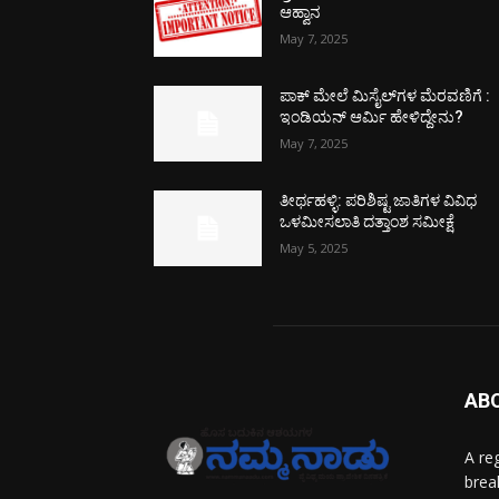
ಆಹ್ವಾನ
May 7, 2025
ಪಾಕ್​ ಮೇಲೆ ಮಿಸೈಲ್​ಗಳ ಮೆರವಣಿಗೆ :
ಇಂಡಿಯನ್ ಆರ್ಮಿ ಹೇಳಿದ್ದೇನು?
May 7, 2025
ತೀರ್ಥಹಳ್ಳಿ: ಪರಿಶಿಷ್ಟ ಜಾತಿಗಳ ವಿವಿಧ
ಒಳಮೀಸಲಾತಿ ದತ್ತಾಂಶ ಸಮೀಕ್ಷೆ
May 5, 2025
AB
A re
brea