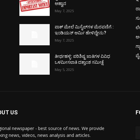
ಆಹ್ವಾನ
ರಾ
May 7, 2025
ಸು
ಲ
ಪಾಕ್​ ಮೇಲೆ ಮಿಸೈಲ್​ಗಳ ಮೆರವಣಿಗೆ :
ಇಂಡಿಯನ್ ಆರ್ಮಿ ಹೇಳಿದ್ದೇನು?
ಅ
May 7, 2025
ಗ್
ವ
ತೀರ್ಥಹಳ್ಳಿ: ಪರಿಶಿಷ್ಟ ಜಾತಿಗಳ ವಿವಿಧ
ಒಳಮೀಸಲಾತಿ ದತ್ತಾಂಶ ಸಮೀಕ್ಷೆ
May 5, 2025
OUT US
F
gional newspaper - best source of news. We provide
king news, videos, news analysis and articles.