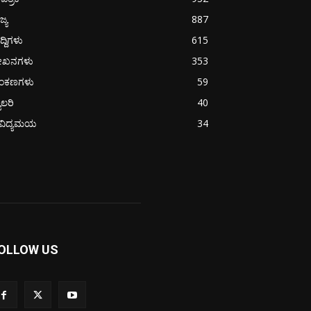
ಜ್ಯ
887
ದ್ದಿಗಳು
615
ೇಖನಗಳು
353
ಂಕಣಗಳು
59
ಯಾಲರಿ
40
ೈವಿದ್ಯಮಯ
34
OLLOW US