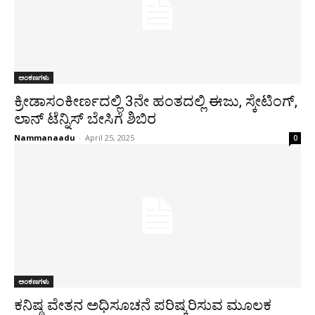
ಅಂಕಣಗಳು
ಕ್ರೀಡಾಸಂಕೀರ್ಣದಲ್ಲಿ 3ನೇ ಹಂತದಲ್ಲಿ ಈಜು, ಸ್ಕೇಟಿಂಗ್,
ಲಾನ್ ಟೆನ್ನಿಸ್ ಬೇಸಿಗೆ ಶಿಬಿರ
Nammanaadu
-
April 25, 2025
0
ಅಂಕಣಗಳು
ಕನಿಷ್ಠ ವೇತನ ಅಧಿಸೂಚನೆ ಪರಿಷ್ಕರಿಸುವ ಮೂಲಕ