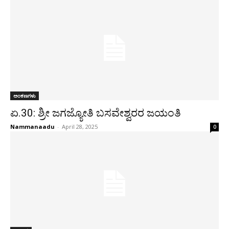
ಅಂಕಣಗಳು
ಏ.30: ಶ್ರೀ ಜಗಜ್ಯೋತಿ ಬಸವೇಶ್ವರರ ಜಯಂತಿ
Nammanaadu
-
April 28, 2025
0