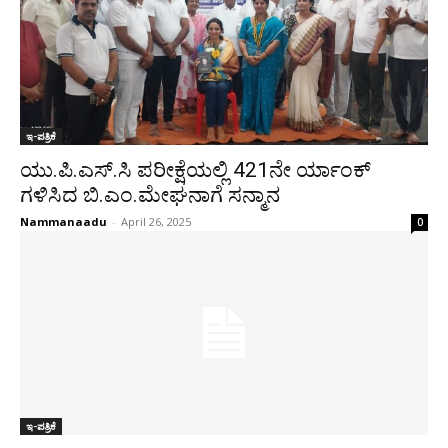
ಇ-ಪತ್ರಿಕೆ
ಯು.ಪಿ.ಎಸ್.ಸಿ ಪರೀಕ್ಷೆಯಲ್ಲಿ 421ನೇ ರ್ಯಾಂಕ್
ಗಳಿಸಿದ ಬಿ.ಎಂ.ಮೇಘನಾಗೆ ಸನ್ಮಾನ
Nammanaadu
-
April 26, 2025
0
ಇ-ಪತ್ರಿಕೆ