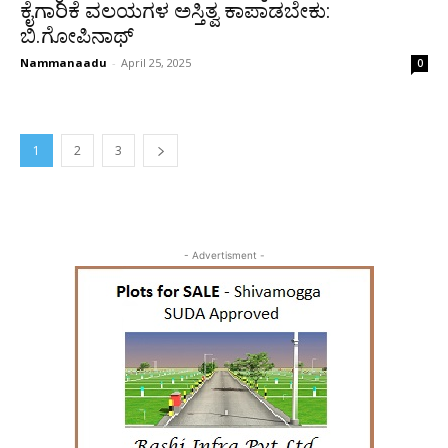
ಕೈಗಾರಿಕೆ ವಲಯಗಳ ಅಸ್ತಿತ್ವ ಕಾಪಾಡಬೇಕು:
ಬಿ.ಗೋಪಿನಾಥ್
Nammanaadu
-
April 25, 2025
0
1
2
3
- Advertisment -