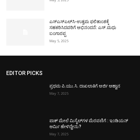
ಎಸ್‌ಎಸ್‌ಎಲ್‌ಸಿ-ಉತ್ತಮ ಫಲಿತಾಂಶಕ್ಕೆ
ಸಹಕರಿಸಿದವರಿಗೆ ಅಭಿನಂದನೆ: ಎಸ್.ಮಧು
ಬಂಗಾರಪ್ಪ
May 5, 2025
EDITOR PICKS
ಪ್ರಥಮ ಪಿ.ಯು.ಸಿ. ದಾಖಲಾತಿಗೆ ಅರ್ಜಿ ಆಹ್ವಾನ
May 7, 2025
ಪಾಕ್​ ಮೇಲೆ ಮಿಸೈಲ್​ಗಳ ಮೆರವಣಿಗೆ : ಇಂಡಿಯನ್
ಆರ್ಮಿ ಹೇಳಿದ್ದೇನು?
May 7, 2025