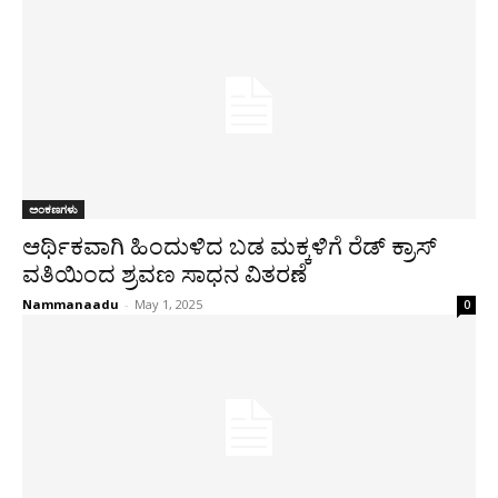
ಅಂಕಣಗಳು
ಆರ್ಥಿಕವಾಗಿ ಹಿಂದುಳಿದ ಬಡ ಮಕ್ಕಳಿಗೆ ರೆಡ್ ಕ್ರಾಸ್
ವತಿಯಿಂದ ಶ್ರವಣ ಸಾಧನ ವಿತರಣೆ
Nammanaadu
-
May 1, 2025
0