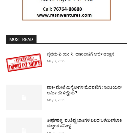
MOST READ
ಪ್ರಥಮ ಪಿ.ಯು.ಸಿ. ದಾಖಲಾತಿಗೆ ಅರ್ಜಿ ಆಹ್ವಾನ
May 7, 2025
ಪಾಕ್​ ಮೇಲೆ ಮಿಸೈಲ್​ಗಳ ಮೆರವಣಿಗೆ : ಇಂಡಿಯನ್
ಆರ್ಮಿ ಹೇಳಿದ್ದೇನು?
May 7, 2025
ತೀರ್ಥಹಳ್ಳಿ: ಪರಿಶಿಷ್ಟ ಜಾತಿಗಳ ವಿವಿಧ ಒಳಮೀಸಲಾತಿ
ದತ್ತಾಂಶ ಸಮೀಕ್ಷೆ
May 5, 2025