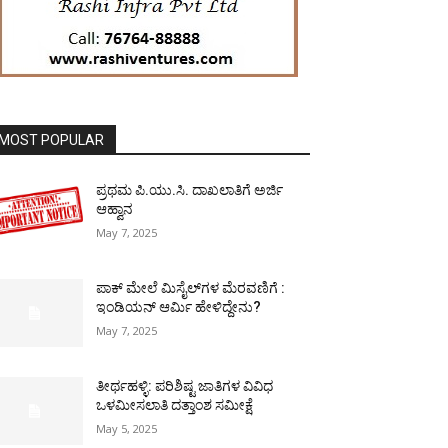
MOST POPULAR
ಪ್ರಥಮ ಪಿ.ಯು.ಸಿ. ದಾಖಲಾತಿಗೆ ಅರ್ಜಿ
ಆಹ್ವಾನ
May 7, 2025
ಪಾಕ್​ ಮೇಲೆ ಮಿಸೈಲ್​ಗಳ ಮೆರವಣಿಗೆ :
ಇಂಡಿಯನ್ ಆರ್ಮಿ ಹೇಳಿದ್ದೇನು?
May 7, 2025
ತೀರ್ಥಹಳ್ಳಿ: ಪರಿಶಿಷ್ಟ ಜಾತಿಗಳ ವಿವಿಧ
ಒಳಮೀಸಲಾತಿ ದತ್ತಾಂಶ ಸಮೀಕ್ಷೆ
May 5, 2025