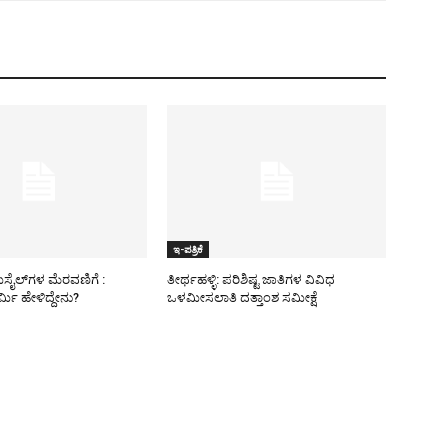
ಇ-ಪತ್ರಿಕೆ
ಿಸೈಲ್​ಗಳ ಮೆರವಣಿಗೆ :
ತೀರ್ಥಹಳ್ಳಿ: ಪರಿಶಿಷ್ಟ ಜಾತಿಗಳ ವಿವಿಧ
ಮಿ ಹೇಳಿದ್ದೇನು?
ಒಳಮೀಸಲಾತಿ ದತ್ತಾಂಶ ಸಮೀಕ್ಷೆ