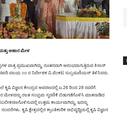
ು ಮತ್ತು ಆಹಾರ ಮೇಳ
 ಕೇಂದ್ರಗಳ ಪಾತ್ರ ಪ್ರಮುಖವಾಗಿದ್ದು, ನೂತನವಾಗಿ ಆರಂಭವಾಗುತ್ತಿರುವ ಕಿಸಾನ್
ಿಕೆ ಅಟಾರಿ ವಲಯ ೧೧ ರ ನಿರ್ದೇಶಕ ವಿ.ವೆಂಕಟ ಸುಬ್ರಮಣಿಯನ್ ತಿಳಿಸಿದರು.
ೆ ಕೃಷಿ ವಿಜ್ಞಾನ ಕೇಂದ್ರದ ಆವರಣದಲ್ಲಿ ಏ.26 ರಿಂದ 28 ರವರೆಗೆ
ಾರ ಮೇಳವನ್ನು ರಜತ ಸಂಭ್ರಮ ಸ್ಮರಣಿಕೆ ಬಿಡುಗಡೆಗೊಳಿಸಿ ಮಾತನಾಡಿದ
ಬಲೀಕರಣಗೊಳಿಸುವಲ್ಲಿ ಉತ್ತಮ‌ ಕಾರ್ಯವಾಗಿದ್ದು‌, ಇದನ್ನು
ದನೆಗಳು. ಕೃಷಿ ಕ್ಷೇತ್ರದಲ್ಲಿನ ಕ್ರಾಂತಿಕಾರಿಕ ಅಭಿವೃದ್ಧಿಯಲ್ಲಿ ಕೃಷಿ ವಿಜ್ಞಾನ