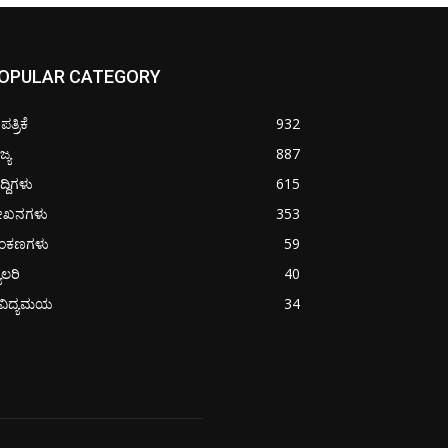
OPULAR CATEGORY
ತ್ರಿಕೆ
932
ಜ್ಯ
887
ದ್ದಿಗಳು
615
ೇಖನಗಳು
353
ಂಕಣಗಳು
59
ಯಾಲರಿ
40
ೈವಿದ್ಯಮಯ
34