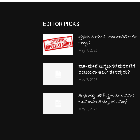
EDITOR PICKS
ಪ್ರಥಮ ಪಿ.ಯು.ಸಿ. ದಾಖಲಾತಿಗೆ ಅರ್ಜಿ
ಆಹ್ವಾನ
May 7, 2025
ಪಾಕ್​ ಮೇಲೆ ಮಿಸೈಲ್​ಗಳ ಮೆರವಣಿಗೆ :
ಇಂಡಿಯನ್ ಆರ್ಮಿ ಹೇಳಿದ್ದೇನು?
May 7, 2025
ತೀರ್ಥಹಳ್ಳಿ: ಪರಿಶಿಷ್ಟ ಜಾತಿಗಳ ವಿವಿಧ
ಒಳಮೀಸಲಾತಿ ದತ್ತಾಂಶ ಸಮೀಕ್ಷೆ
May 5, 2025