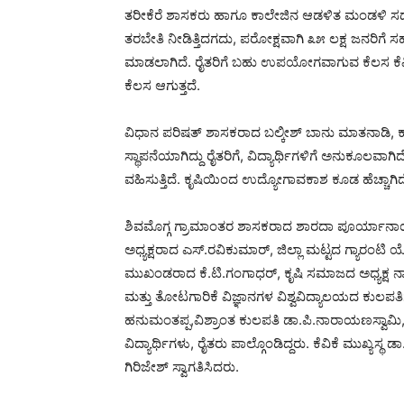
ತರೀಕೆರೆ ಶಾಸಕರು ಹಾಗೂ ಕಾಲೇಜಿನ ಆಡಳಿತ ಮಂಡಳಿ ಸದಸ್ಯರ
ತರಬೇತಿ ನೀಡಿತ್ತಿದಗದು, ಪರೋಕ್ಷವಾಗಿ ೩೫ ಲಕ್ಷ ಜನರಿಗೆ ಸ
ಮಾಡಲಾಗಿದೆ. ರೈತರಿಗೆ ಬಹು ಉಪಯೋಗವಾಗುವ ಕೆಲಸ ಕೆವಿಕೆ 
ಕೆಲಸ ಆಗುತ್ತದೆ.
ವಿಧಾನ ಪರಿಷತ್ ಶಾಸಕರಾದ ಬಲ್ಕೀಶ್ ಬಾನು ಮಾತನಾಡಿ, ಕ್ರಾ
ಸ್ಥಾಪನೆಯಾಗಿದ್ದು ರೈತರಿಗೆ, ವಿದ್ಯಾರ್ಥಿಗಳಿಗೆ ಅನುಕೂಲವ
ವಹಿಸುತ್ತಿದೆ. ಕೃಷಿಯಿಂದ ಉದ್ಯೋಗಾವಕಾಶ ಕೂಡ ಹೆಚ್ಚಾಗಿ
ಶಿವಮೊಗ್ಗ ಗ್ರಾಮಾಂತರ ಶಾಸಕರಾದ ಶಾರದಾ ಪೂರ್ಯಾನಾಯ್ಕ 
ಅಧ್ಯಕ್ಷರಾದ ಎಸ್.ರವಿಕುಮಾರ್, ಜಿಲ್ಲಾ ಮಟ್ಟದ ಗ್ಯಾರಂಟಿ
ಮುಖಂಡರಾದ ಕೆ.ಟಿ.ಗಂಗಾಧರ್, ಕೃಷಿ ಸಮಾಜದ ಅಧ್ಯಕ್ಷ ನಾಗ
ಮತ್ತು ತೋಟಗಾರಿಕೆ ವಿಜ್ಞಾನಗಳ ವಿಶ್ವವಿದ್ಯಾಲಯದ ಕುಲ
ಹನುಮಂತಪ್ಪ,ವಿಶ್ರಾಂತ ಕುಲಪತಿ ಡಾ.ಪಿ.ನಾರಾಯಣಸ್ವಾಮಿ, ಡ
ವಿದ್ಯಾರ್ಥಿಗಳು, ರೈತರು ಪಾಲ್ಗೊಂಡಿದ್ದರು. ಕೆವಿಕೆ ಮುಖ್ಯಸ್ಥ
ಗಿರಿಜೇಶ್ ಸ್ವಾಗತಿಸಿದರು.