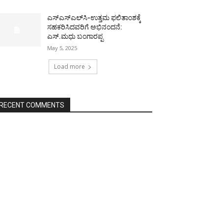
ಎಸ್‌ಎಸ್‌ಎಲ್‌ಸಿ-ಉತ್ತಮ ಫಲಿತಾಂಶಕ್ಕೆ
ಸಹಕರಿಸಿದವರಿಗೆ ಅಭಿನಂದನೆ:
ಎಸ್.ಮಧು ಬಂಗಾರಪ್ಪ
May 5, 2025
Load more
RECENT COMMENTS