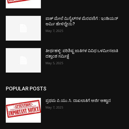
ಪಾಕ್​ ಮೇಲೆ ಮಿಸೈಲ್​ಗಳ ಮೆರವಣಿಗೆ : ಇಂಡಿಯನ್
ಆರ್ಮಿ ಹೇಳಿದ್ದೇನು?
May 7, 2025
ತೀರ್ಥಹಳ್ಳಿ: ಪರಿಶಿಷ್ಟ ಜಾತಿಗಳ ವಿವಿಧ ಒಳಮೀಸಲಾತಿ
ದತ್ತಾಂಶ ಸಮೀಕ್ಷೆ
May 5, 2025
POPULAR POSTS
ಪ್ರಥಮ ಪಿ.ಯು.ಸಿ. ದಾಖಲಾತಿಗೆ ಅರ್ಜಿ ಆಹ್ವಾನ
May 7, 2025