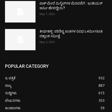
ಪಾಕ್​ ಮೇಲೆ ಮಿಸೈಲ್​ಗಳ ಮೆರವಣಿಗೆ : ಇಂಡಿಯನ್
ಆರ್ಮಿ ಹೇಳಿದ್ದೇನು?
May 7, 2025
ತೀರ್ಥಹಳ್ಳಿ: ಪರಿಶಿಷ್ಟ ಜಾತಿಗಳ ವಿವಿಧ ಒಳಮೀಸಲಾತಿ
ದತ್ತಾಂಶ ಸಮೀಕ್ಷೆ
May 5, 2025
POPULAR CATEGORY
ಇ-ಪತ್ರಿಕೆ
932
ರಾಜ್ಯ
887
ಸುದ್ದಿಗಳು
615
ಲೇಖನಗಳು
353
ಅಂಕಣಗಳು
59