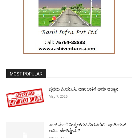
MOST POPULAR
ಪ್ರಥಮ ಪಿ.ಯು.ಸಿ. ದಾಖಲಾತಿಗೆ ಅರ್ಜಿ ಆಹ್ವಾನ
May 7, 2025
ಪಾಕ್​ ಮೇಲೆ ಮಿಸೈಲ್​ಗಳ ಮೆರವಣಿಗೆ : ಇಂಡಿಯನ್
ಆರ್ಮಿ ಹೇಳಿದ್ದೇನು?
May 7, 2025