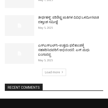
ತೀರ್ಥಹಳ್ಳಿ: ಪರಿಶಿಷ್ಟ ಜಾತಿಗಳ ವಿವಿಧ ಒಳಮೀಸಲಾತಿ
ದತ್ತಾಂಶ ಸಮೀಕ್ಷೆ
May 5, 2025
ಎಸ್‌ಎಸ್‌ಎಲ್‌ಸಿ-ಉತ್ತಮ ಫಲಿತಾಂಶಕ್ಕೆ
ಸಹಕರಿಸಿದವರಿಗೆ ಅಭಿನಂದನೆ: ಎಸ್.ಮಧು
ಬಂಗಾರಪ್ಪ
May 5, 2025
Load more
RECENT COMMENTS