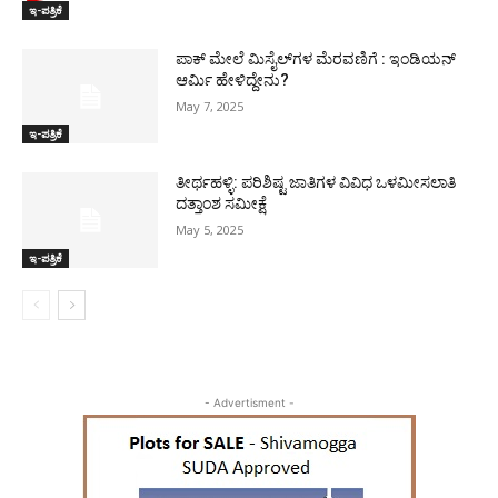
ಇ-ಪತ್ರಿಕೆ
ಪಾಕ್​ ಮೇಲೆ ಮಿಸೈಲ್​ಗಳ ಮೆರವಣಿಗೆ : ಇಂಡಿಯನ್
ಆರ್ಮಿ ಹೇಳಿದ್ದೇನು?
May 7, 2025
ಇ-ಪತ್ರಿಕೆ
ತೀರ್ಥಹಳ್ಳಿ: ಪರಿಶಿಷ್ಟ ಜಾತಿಗಳ ವಿವಿಧ ಒಳಮೀಸಲಾತಿ
ದತ್ತಾಂಶ ಸಮೀಕ್ಷೆ
May 5, 2025
ಇ-ಪತ್ರಿಕೆ
- Advertisment -