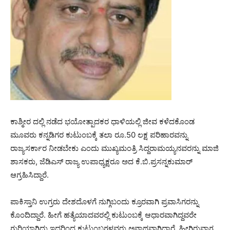
ಕಾಶ್ಮೀರ ದಲ್ಲಿ ನಡೆದ ಭಯೋತ್ಪಾದಕರ ಧಾಳಿಯಲ್ಲಿ ಜೀವ ಕಳೆದಕೊಂಡ
ಮೂವರು ಕನ್ನಡಿಗರ ಕುಟುಂಬಕ್ಕೆ ತಲಾ ರೂ.50 ಲಕ್ಷ ಪರಿಹಾರವನ್ನು
ರಾಜ್ಯಸರ್ಕಾರ ನೀಡಬೇಕು ಎಂದು ಮುಖ್ಯಮಂತ್ರಿ ಸಿದ್ದರಾಮಯ್ಯನವರನ್ನು ಮಾಜಿ
ಶಾಸಕರು, ಜೆಡಿಎಸ್ ರಾಜ್ಯ ಉಪಾಧ್ಯಕ್ಷರೂ ಅದ ಕೆ.ಬಿ.ಪ್ರಸನ್ನಕುಮಾರ್
ಆಗ್ರಹಿಸಿದ್ದಾರೆ.
ಪಾಕಿಸ್ತಾನಿ ಉಗ್ರರು ದೇಶದೊಳಗೆ ನುಗ್ಗಿಬಂದು ಕ್ರೂರವಾಗಿ ಪ್ರವಾಸಿಗರನ್ನು
ಕೊಂದಿದ್ದಾರೆ. ಹೀಗೆ ಹತ್ಯೆಯಾದವರಲ್ಲಿ ಕುಟುಂಬಕ್ಕೆ ಆಧಾರವಾಗಿದ್ದವರೇ
ಗುರಿಯಾಗಿದ್ದು ಇದರಿಂದ ಕುಟುಂಬಗಳವರು ಅನಾಥವಾಗಿದ್ದಾರೆ. ಹೀಗಿರುವಾಗ