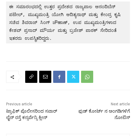
ಈ ಸಮಾರಂಭದಲ್ಲಿ ಉತ್ತರ ಪ್ರದೇಶದ ರಾಜ್ಯಪಾಲ ಆನಂದಿಬೆನ್ 
ಪಟೇಲ್, ಮುಖ್ಯಮಂತ್ರಿ ಯೋಗಿ ಆದಿತ್ಯನಾಥ್ ಮತ್ತು ಕೇಂದ್ರ ಕೃಷಿ 
ಸಚಿವ ಶಿವರಾಜ್ ಸಿಂಗ್ ಚೌಹಾಣ್, ಉಪ ಮುಖ್ಯಮಂತ್ರಿಗಳಾದ 
ಕೇಶವ್ ಪ್ರಸಾದ್ ಮೌರ್ಯ ಮತ್ತು ಬ್ರಜೇಶ್ ಪಾಠಕ್ ಸೇರಿದಂತೆ 
ಇತರರು ಉಪಸ್ಥಿತರಿದ್ದರು.
Previous article
Next article
ಟ್ರಾಫಿಕ್‌ ಪೊಲೀಸರಿಂದ ಸವಾರ್‌
ಫುಡ್‌ ಕೋರ್ಟ್‌ ನ ಅಂಗಡಿಗಳಿಗೆ
ಲೈನ್‌ ರಸ್ತೆ ಕನ್ಸರ್ವೆನ್ಸಿ ಕ್ಲೀನ್
ನೋಟಿಸ್‌