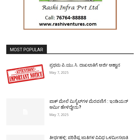
MOST POPULAR
ಪ್ರಥಮ ಪಿ.ಯು.ಸಿ. ದಾಖಲಾತಿಗೆ ಅರ್ಜಿ ಆಹ್ವಾನ
May 7, 2025
ಪಾಕ್​ ಮೇಲೆ ಮಿಸೈಲ್​ಗಳ ಮೆರವಣಿಗೆ : ಇಂಡಿಯನ್
ಆರ್ಮಿ ಹೇಳಿದ್ದೇನು?
May 7, 2025
ತೀರ್ಥಹಳ್ಳಿ: ಪರಿಶಿಷ್ಟ ಜಾತಿಗಳ ವಿವಿಧ ಒಳಮೀಸಲಾತಿ