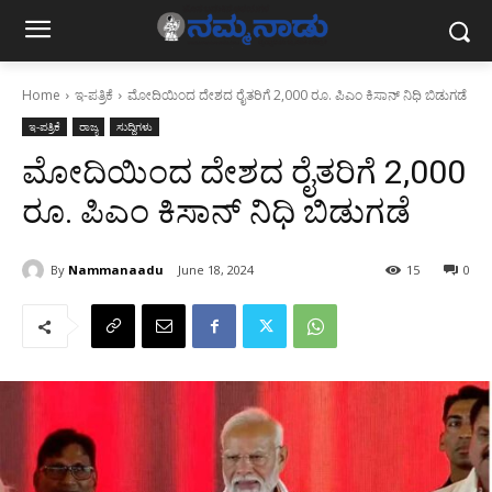
Home
ಇ-ಪತ್ರಿಕೆ
ಮೋದಿಯಿಂದ ದೇಶದ ರೈತರಿಗೆ 2,000 ರೂ. ಪಿಎಂ ಕಿಸಾನ್ ನಿಧಿ ಬಿಡುಗಡೆ
ಇ-ಪತ್ರಿಕೆ
ರಾಜ್ಯ
ಸುದ್ದಿಗಳು
ಮೋದಿಯಿಂದ ದೇಶದ ರೈತರಿಗೆ 2,000
ರೂ. ಪಿಎಂ ಕಿಸಾನ್ ನಿಧಿ ಬಿಡುಗಡೆ
By
Nammanaadu
June 18, 2024
15
0