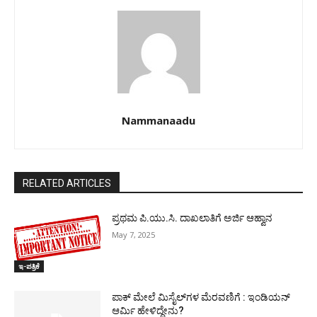
Nammanaadu
RELATED ARTICLES
ಪ್ರಥಮ ಪಿ.ಯು.ಸಿ. ದಾಖಲಾತಿಗೆ ಅರ್ಜಿ ಆಹ್ವಾನ
May 7, 2025
ಇ-ಪತ್ರಿಕೆ
ಪಾಕ್​ ಮೇಲೆ ಮಿಸೈಲ್​ಗಳ ಮೆರವಣಿಗೆ : ಇಂಡಿಯನ್
ಆರ್ಮಿ ಹೇಳಿದ್ದೇನು?