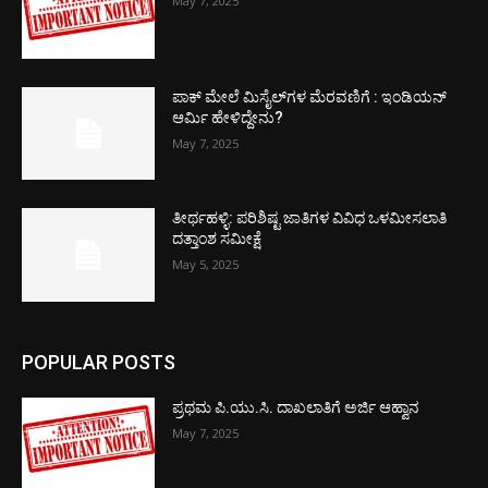
May 7, 2025
ಪಾಕ್​ ಮೇಲೆ ಮಿಸೈಲ್​ಗಳ ಮೆರವಣಿಗೆ : ಇಂಡಿಯನ್
ಆರ್ಮಿ ಹೇಳಿದ್ದೇನು?
May 7, 2025
ತೀರ್ಥಹಳ್ಳಿ: ಪರಿಶಿಷ್ಟ ಜಾತಿಗಳ ವಿವಿಧ ಒಳಮೀಸಲಾತಿ
ದತ್ತಾಂಶ ಸಮೀಕ್ಷೆ
May 5, 2025
POPULAR POSTS
ಪ್ರಥಮ ಪಿ.ಯು.ಸಿ. ದಾಖಲಾತಿಗೆ ಅರ್ಜಿ ಆಹ್ವಾನ
May 7, 2025