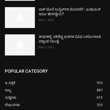
ಪಾಕ್​ ಮೇಲೆ ಮಿಸೈಲ್​ಗಳ ಮೆರವಣಿಗೆ : ಇಂಡಿಯನ್
ಆರ್ಮಿ ಹೇಳಿದ್ದೇನು?
May 7, 2025
ತೀರ್ಥಹಳ್ಳಿ: ಪರಿಶಿಷ್ಟ ಜಾತಿಗಳ ವಿವಿಧ ಒಳಮೀಸಲಾತಿ
ದತ್ತಾಂಶ ಸಮೀಕ್ಷೆ
May 5, 2025
POPULAR CATEGORY
ಇ-ಪತ್ರಿಕೆ
932
ರಾಜ್ಯ
887
ಸುದ್ದಿಗಳು
615
ಲೇಖನಗಳು
353