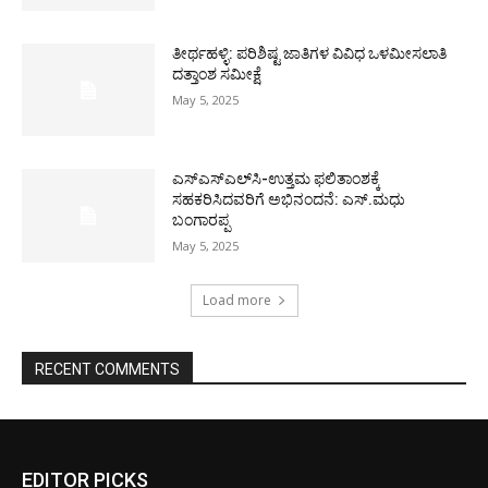
ತೀರ್ಥಹಳ್ಳಿ: ಪರಿಶಿಷ್ಟ ಜಾತಿಗಳ ವಿವಿಧ ಒಳಮೀಸಲಾತಿ
ದತ್ತಾಂಶ ಸಮೀಕ್ಷೆ
May 5, 2025
ಎಸ್‌ಎಸ್‌ಎಲ್‌ಸಿ-ಉತ್ತಮ ಫಲಿತಾಂಶಕ್ಕೆ
ಸಹಕರಿಸಿದವರಿಗೆ ಅಭಿನಂದನೆ: ಎಸ್.ಮಧು
ಬಂಗಾರಪ್ಪ
May 5, 2025
Load more
RECENT COMMENTS
EDITOR PICKS