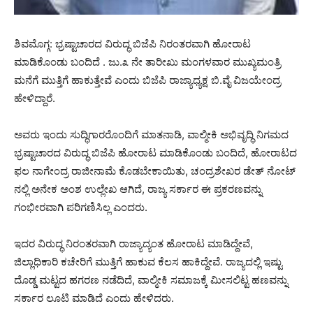
ಶಿವಮೊಗ್ಗ: ಭ್ರಷ್ಟಾಚಾರದ ವಿರುದ್ಧ ಬಿಜೆಪಿ ನಿರಂತರವಾಗಿ ಹೋರಾಟ
ಮಾಡಿಕೊಂಡು ಬಂದಿದೆ . ಜು.೩ ನೇ ತಾರೀಖು ಮಂಗಳವಾರ ಮುಖ್ಯಮಂತ್ರಿ
ಮನೆಗೆ ಮುತ್ತಿಗೆ ಹಾಕುತ್ತೇವೆ ಎಂದು ಬಿಜೆಪಿ ರಾಜ್ಯಾಧ್ಯಕ್ಷ ಬಿ.ವೈ ವಿಜಯೇಂದ್ರ
ಹೇಳಿದ್ದಾರೆ.
ಅವರು ಇಂದು ಸುದ್ಧಿಗಾರರೊಂದಿಗೆ ಮಾತನಾಡಿ, ವಾಲ್ಮೀಕಿ ಅಭಿವೃದ್ಧಿ ನಿಗಮದ
ಭ್ರಷ್ಟಾಚಾರದ ವಿರುದ್ಧ ಬಿಜೆಪಿ ಹೋರಾಟ ಮಾಡಿಕೊಂಡು ಬಂದಿದೆ, ಹೋರಾಟದ
ಫಲ ನಾಗೇಂದ್ರ ರಾಜೀನಾಮೆ ಕೊಡಬೇಕಾಯಿತು, ಚಂದ್ರಶೇಖರ ಡೇತ್ ನೋಟ್
ನಲ್ಲಿ ಅನೇಕ ಅಂಶ ಉಲ್ಲೇಖ ಆಗಿದೆ, ರಾಜ್ಯ ಸರ್ಕಾರ ಈ ಪ್ರಕರಣವನ್ನು
ಗಂಭೀರವಾಗಿ ಪರಿಗಣಿಸಿಲ್ಲ ಎಂದರು.
ಇದರ ವಿರುದ್ಧ ನಿರಂತರವಾಗಿ ರಾಜ್ಯಾದ್ಯಂತ ಹೋರಾಟ ಮಾಡಿದ್ದೇವೆ,
ಜಿಲ್ಲಾಧಿಕಾರಿ ಕಚೇರಿಗೆ ಮುತ್ತಿಗೆ ಹಾಕುವ ಕೆಲಸ ಹಾಕಿದ್ದೇವೆ. ರಾಜ್ಯದಲ್ಲಿ ಇಷ್ಟು
ದೊಡ್ಡ ಮಟ್ಟದ ಹಗರಣ ನಡೆದಿದೆ, ವಾಲ್ಮೀಕಿ ಸಮಾಜಕ್ಕೆ ಮೀಸಲಿಟ್ಟ ಹಣವನ್ನು
ಸರ್ಕಾರ ಲೂಟಿ ಮಾಡಿದೆ ಎಂದು ಹೇಳಿದರು.