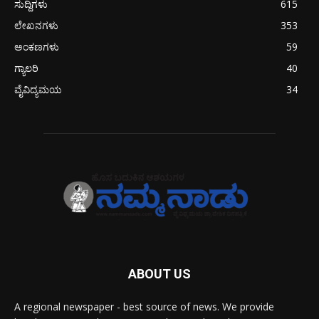
ಸುದ್ದಿಗಳು
615
ಲೇಖನಗಳು
353
ಅಂಕಣಗಳು
59
ಗ್ಯಾಲರಿ
40
ವೈವಿದ್ಯಮಯ
34
ABOUT US
A regional newspaper - best source of news. We provide