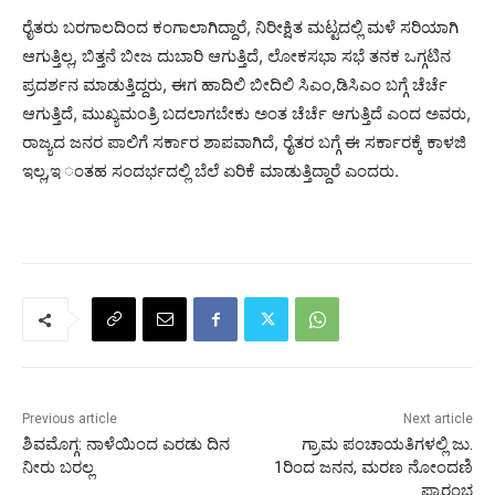
ರೈತರು ಬರಗಾಲದಿಂದ ಕಂಗಾಲಾಗಿದ್ದಾರೆ, ನಿರೀಕ್ಷಿತ ಮಟ್ಟದಲ್ಲಿ ಮಳೆ ಸರಿಯಾಗಿ
ಆಗುತ್ತಿಲ್ಲ, ಬಿತ್ತನೆ ಬೀಜ ದುಬಾರಿ ಆಗುತ್ತಿದೆ, ಲೋಕಸಭಾ ಸಭೆ ತನಕ ಒಗ್ಗಟಿನ
ಪ್ರದರ್ಶನ ಮಾಡುತ್ತಿದ್ದರು, ಈಗ ಹಾದಿಲಿ ಬೀದಿಲಿ ಸಿಎಂ,ಡಿಸಿಎಂ ಬಗ್ಗೆ ಚೆರ್ಚೆ
ಆಗುತ್ತಿದೆ, ಮುಖ್ಯಮಂತ್ರಿ ಬದಲಾಗಬೇಕು ಅಂತ ಚೆರ್ಚೆ ಆಗುತ್ತಿದೆ ಎಂದ ಅವರು,
ರಾಜ್ಯದ ಜನರ ಪಾಲಿಗೆ ಸರ್ಕಾರ ಶಾಪವಾಗಿದೆ, ರೈತರ ಬಗ್ಗೆ ಈ ಸರ್ಕಾರಕ್ಕೆ ಕಾಳಜಿ
ಇಲ್ಲ,ಇ ಂತಹ ಸಂದರ್ಭದಲ್ಲಿ ಬೆಲೆ ಏರಿಕೆ ಮಾಡುತ್ತಿದ್ದಾರೆ ಎಂದರು.
Previous article
Next article
ಶಿವಮೊಗ್ಗ: ನಾಳೆಯಿಂದ ಎರಡು ದಿನ
ಗ್ರಾಮ ಪಂಚಾಯತಿಗಳಲ್ಲಿ ಜು.
ನೀರು ಬರಲ್ಲ
1ರಿಂದ ಜನನ, ಮರಣ ನೋಂದಣಿ
ಪ್ರಾರಂಭ