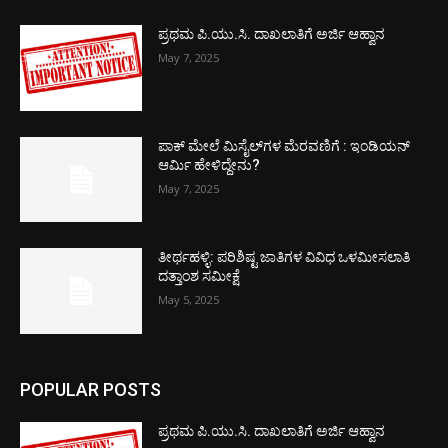
ಪ್ರಥಮ ಪಿ.ಯು.ಸಿ. ದಾಖಲಾತಿಗೆ ಅರ್ಜಿ ಆಹ್ವಾನ
May 7, 2025
ಪಾಕ್​ ಮೇಲೆ ಮಿಸೈಲ್​ಗಳ ಮೆರವಣಿಗೆ : ಇಂಡಿಯನ್
ಆರ್ಮಿ ಹೇಳಿದ್ದೇನು?
May 7, 2025
ತೀರ್ಥಹಳ್ಳಿ: ಪರಿಶಿಷ್ಟ ಜಾತಿಗಳ ವಿವಿಧ ಒಳಮೀಸಲಾತಿ
ದತ್ತಾಂಶ ಸಮೀಕ್ಷೆ
May 5, 2025
POPULAR POSTS
ಪ್ರಥಮ ಪಿ.ಯು.ಸಿ. ದಾಖಲಾತಿಗೆ ಅರ್ಜಿ ಆಹ್ವಾನ