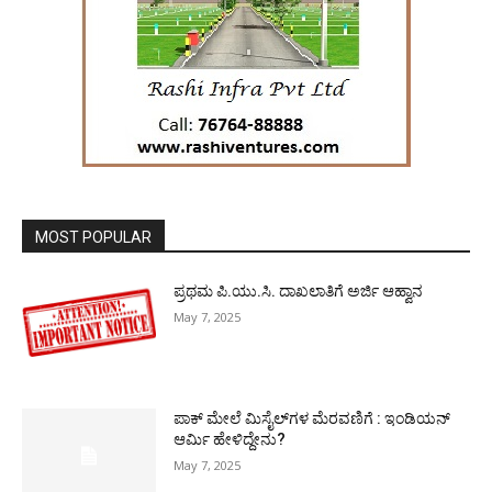
MOST POPULAR
ಪ್ರಥಮ ಪಿ.ಯು.ಸಿ. ದಾಖಲಾತಿಗೆ ಅರ್ಜಿ ಆಹ್ವಾನ
May 7, 2025
ಪಾಕ್​ ಮೇಲೆ ಮಿಸೈಲ್​ಗಳ ಮೆರವಣಿಗೆ : ಇಂಡಿಯನ್
ಆರ್ಮಿ ಹೇಳಿದ್ದೇನು?
May 7, 2025