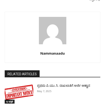
Nammanaadu
RELATED ARTICLES
ಪ್ರಥಮ ಪಿ.ಯು.ಸಿ. ದಾಖಲಾತಿಗೆ ಅರ್ಜಿ ಆಹ್ವಾನ
May 7, 2025
ಇ-ಪತ್ರಿಕೆ