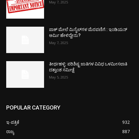
May 7, 2025
ಪಾಕ್​ ಮೇಲೆ ಮಿಸೈಲ್​ಗಳ ಮೆರವಣಿಗೆ : ಇಂಡಿಯನ್
ಆರ್ಮಿ ಹೇಳಿದ್ದೇನು?
May 7, 2025
ತೀರ್ಥಹಳ್ಳಿ: ಪರಿಶಿಷ್ಟ ಜಾತಿಗಳ ವಿವಿಧ ಒಳಮೀಸಲಾತಿ
ದತ್ತಾಂಶ ಸಮೀಕ್ಷೆ
May 5, 2025
POPULAR CATEGORY
ಇ-ಪತ್ರಿಕೆ
932
ರಾಜ್ಯ
887