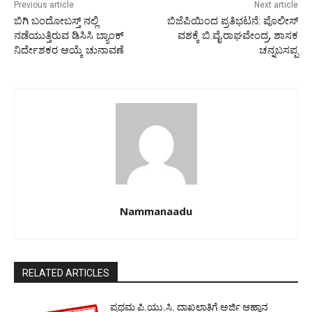
Previous article
Next article
ಬಿಗಿ ಬಂದೋಬಸ್ತ್‌ ನಲ್ಲಿ
ಬಿಜೆಪಿಯಿಂದ ಪ್ರತಿಭಟನೆ: ಪೊಲೀಸ್‌
ನಡೆಯುತ್ತಿರುವ ಡಿಸಿಸಿ ಬ್ಯಾಂಕ್‌
ವಶಕ್ಕೆ ಬಿ.ವೈ.ರಾಘವೇಂದ್ರ, ಶಾಸಕ
ನಿರ್ದೇಶಕರ ಆಯ್ಕೆ ಚುನಾವಣೆ
ಚನ್ನಬಸಪ್ಪ
Nammanaadu
RELATED ARTICLES
ಪ್ರಥಮ ಪಿ.ಯು.ಸಿ. ದಾಖಲಾತಿಗೆ ಅರ್ಜಿ ಆಹ್ವಾನ