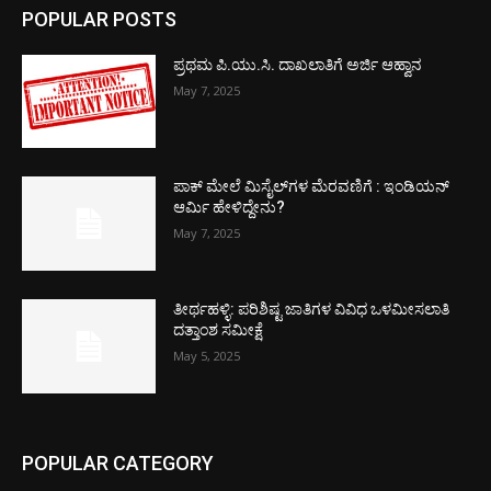
POPULAR POSTS
ಪ್ರಥಮ ಪಿ.ಯು.ಸಿ. ದಾಖಲಾತಿಗೆ ಅರ್ಜಿ ಆಹ್ವಾನ
May 7, 2025
ಪಾಕ್​ ಮೇಲೆ ಮಿಸೈಲ್​ಗಳ ಮೆರವಣಿಗೆ : ಇಂಡಿಯನ್
ಆರ್ಮಿ ಹೇಳಿದ್ದೇನು?
May 7, 2025
ತೀರ್ಥಹಳ್ಳಿ: ಪರಿಶಿಷ್ಟ ಜಾತಿಗಳ ವಿವಿಧ ಒಳಮೀಸಲಾತಿ
ದತ್ತಾಂಶ ಸಮೀಕ್ಷೆ
May 5, 2025
POPULAR CATEGORY