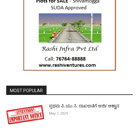
MOST POPULAR
ಪ್ರಥಮ ಪಿ.ಯು.ಸಿ. ದಾಖಲಾತಿಗೆ ಅರ್ಜಿ ಆಹ್ವಾನ
May 7, 2025