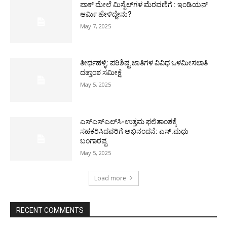
ಪಾಕ್​ ಮೇಲೆ ಮಿಸೈಲ್​ಗಳ ಮೆರವಣಿಗೆ : ಇಂಡಿಯನ್
ಆರ್ಮಿ ಹೇಳಿದ್ದೇನು?
May 7, 2025
ತೀರ್ಥಹಳ್ಳಿ: ಪರಿಶಿಷ್ಟ ಜಾತಿಗಳ ವಿವಿಧ ಒಳಮೀಸಲಾತಿ
ದತ್ತಾಂಶ ಸಮೀಕ್ಷೆ
May 5, 2025
ಎಸ್‌ಎಸ್‌ಎಲ್‌ಸಿ-ಉತ್ತಮ ಫಲಿತಾಂಶಕ್ಕೆ
ಸಹಕರಿಸಿದವರಿಗೆ ಅಭಿನಂದನೆ: ಎಸ್.ಮಧು
ಬಂಗಾರಪ್ಪ
May 5, 2025
Load more
RECENT COMMENTS