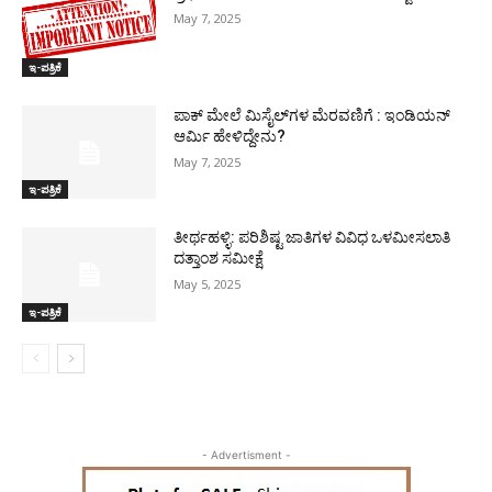
May 7, 2025
ಇ-ಪತ್ರಿಕೆ
ಪಾಕ್​ ಮೇಲೆ ಮಿಸೈಲ್​ಗಳ ಮೆರವಣಿಗೆ : ಇಂಡಿಯನ್
ಆರ್ಮಿ ಹೇಳಿದ್ದೇನು?
May 7, 2025
ಇ-ಪತ್ರಿಕೆ
ತೀರ್ಥಹಳ್ಳಿ: ಪರಿಶಿಷ್ಟ ಜಾತಿಗಳ ವಿವಿಧ ಒಳಮೀಸಲಾತಿ
ದತ್ತಾಂಶ ಸಮೀಕ್ಷೆ
May 5, 2025
ಇ-ಪತ್ರಿಕೆ
- Advertisment -