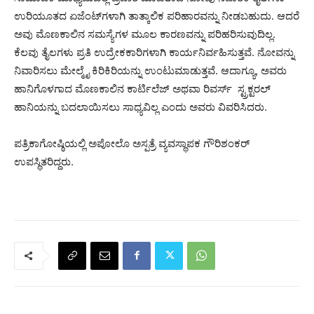
ಉರಿಯೂತದ ಏಜೆಂಟ್‌ಗಳಾಗಿ ತಾತ್ಕಾಲಿಕ ಪರಿಹಾರವನ್ನು ನೀಡಬಹುದು. ಆದರೆ
ಅವು ಮೊಣಕಾಲಿನ ಸಮಸ್ಯೆಗಳ ಮೂಲ ಕಾರಣವನ್ನು ಪರಿಹರಿಸುವುದಿಲ್ಲ.
ಕೆಲವು ತೈಲಗಳು ಪ್ರತಿ ಉದ್ರೇಕಕಾರಿಗಳಾಗಿ ಕಾರ್ಯನಿರ್ವಹಿಸುತ್ತವೆ. ನೋವನ್ನು
ನಿವಾರಿಸಲು ಮೇಲ್ಮೈ ಕಿರಿಕಿರಿಯನ್ನು ಉಂಟುಮಾಡುತ್ತವೆ. ಆದಾಗ್ಯೂ, ಅವರು
ಹಾನಿಗೊಳಗಾದ ಮೊಣಕಾಲಿನ ಕಾರ್ಟಿಲೆಜ್ ಅಥವಾ ರಿವರ್ಸ್ ಸ್ಟ್ರಕ್ಟರಲ್
ಹಾನಿಯನ್ನು ಬದಲಾಯಿಸಲು ಸಾಧ್ಯವಿಲ್ಲ ಎಂದು ಅವರು ವಿವರಿಸಿದರು.
ಪತ್ರಿಕಾಗೋಷ್ಠಿಯಲ್ಲಿ ಅಪೋಲೊ ಅಸ್ಪತ್ರೆ ವ್ಯವಸ್ಥಾಪಕ ಗೌರಿಶಂಕರ್‌
ಉಪಸ್ಥಿತರಿದ್ದರು.