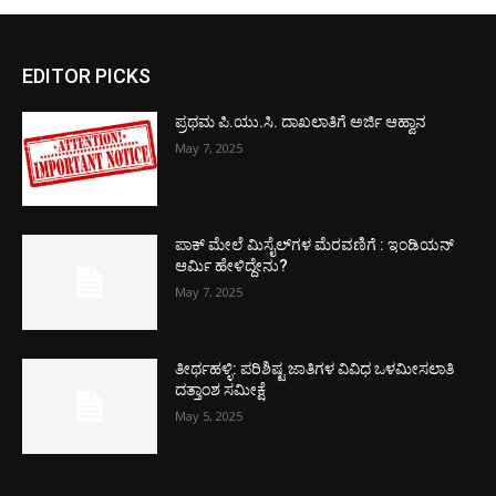
EDITOR PICKS
ಪ್ರಥಮ ಪಿ.ಯು.ಸಿ. ದಾಖಲಾತಿಗೆ ಅರ್ಜಿ ಆಹ್ವಾನ
May 7, 2025
ಪಾಕ್​ ಮೇಲೆ ಮಿಸೈಲ್​ಗಳ ಮೆರವಣಿಗೆ : ಇಂಡಿಯನ್
ಆರ್ಮಿ ಹೇಳಿದ್ದೇನು?
May 7, 2025
ತೀರ್ಥಹಳ್ಳಿ: ಪರಿಶಿಷ್ಟ ಜಾತಿಗಳ ವಿವಿಧ ಒಳಮೀಸಲಾತಿ
ದತ್ತಾಂಶ ಸಮೀಕ್ಷೆ
May 5, 2025