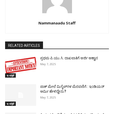
Nammanaadu Staff
RELATED ARTICLES
ಪ್ರಥಮ ಪಿ.ಯು.ಸಿ. ದಾಖಲಾತಿಗೆ ಅರ್ಜಿ ಆಹ್ವಾನ
May 7, 2025
ಇ-ಪತ್ರಿಕೆ
ಪಾಕ್​ ಮೇಲೆ ಮಿಸೈಲ್​ಗಳ ಮೆರವಣಿಗೆ : ಇಂಡಿಯನ್
ಆರ್ಮಿ ಹೇಳಿದ್ದೇನು?
May 7, 2025
ಇ-ಪತ್ರಿಕೆ