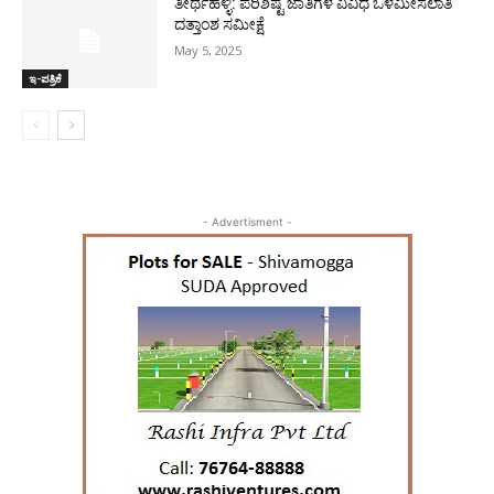
ತೀರ್ಥಹಳ್ಳಿ: ಪರಿಶಿಷ್ಟ ಜಾತಿಗಳ ವಿವಿಧ ಒಳಮೀಸಲಾತಿ
ದತ್ತಾಂಶ ಸಮೀಕ್ಷೆ
May 5, 2025
ಇ-ಪತ್ರಿಕೆ
- Advertisment -