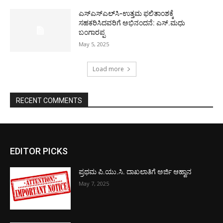
ಎಸ್‌ಎಸ್‌ಎಲ್‌ಸಿ-ಉತ್ತಮ ಫಲಿತಾಂಶಕ್ಕೆ
ಸಹಕರಿಸಿದವರಿಗೆ ಅಭಿನಂದನೆ: ಎಸ್.ಮಧು
ಬಂಗಾರಪ್ಪ
May 5, 2025
Load more
RECENT COMMENTS
EDITOR PICKS
ಪ್ರಥಮ ಪಿ.ಯು.ಸಿ. ದಾಖಲಾತಿಗೆ ಅರ್ಜಿ ಆಹ್ವಾನ
May 7, 2025