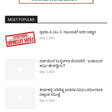
MOST POPULAR
ಪ್ರಥಮ ಪಿ.ಯು.ಸಿ. ದಾಖಲಾತಿಗೆ ಅರ್ಜಿ ಆಹ್ವಾನ
May 7, 2025
ಪಾಕ್​ ಮೇಲೆ ಮಿಸೈಲ್​ಗಳ ಮೆರವಣಿಗೆ : ಇಂಡಿಯನ್
ಆರ್ಮಿ ಹೇಳಿದ್ದೇನು?
May 7, 2025
ತೀರ್ಥಹಳ್ಳಿ: ಪರಿಶಿಷ್ಟ ಜಾತಿಗಳ ವಿವಿಧ ಒಳಮೀಸಲಾತಿ
ದತ್ತಾಂಶ ಸಮೀಕ್ಷೆ
May 5, 2025