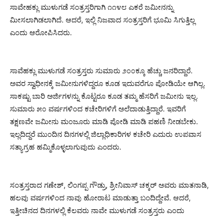
ಸಾವೇಹಕ್ಲು ಮುಳುಗಡೆ ಸಂತ್ರಸ್ತರಿಗಾಗಿ ೧೧೪೮ ಎಕರೆ ಜಮೀನನ್ನು
ಮೀಸಲಾಗಿಡಲಾಗಿದೆ. ಆದರೆ, ಇಲ್ಲಿ ನಿಜವಾದ ಸಂತ್ರಸ್ತರಿಗೆ ಭೂಮಿ ಸಿಗುತ್ತಿಲ್ಲ
ಎಂದು ಆರೋಪಿಸಿದರು.
ಸಾವೆಹಕ್ಲು ಮುಳುಗಡೆ ಸಂತ್ರಸ್ತರು ಸುಮಾರು ೨೦೦ಕ್ಕೂ ಹೆಚ್ಚು ಜನರಿದ್ದಾರೆ.
ಅವರ ಸ್ವಾಧೀನಕ್ಕೆ ಜಮೀನುಗಳಿದ್ದರೂ ಕೂಡ ಇದುವರೆಗೂ ಪೋಡಿಯೇ ಆಗಿಲ್ಲ.
ಸಾಕಷ್ಟು ಬಾರಿ ಅರ್ಜಿಗಳನ್ನು ಕೊಟ್ಟರೂ ಕೂಡ ತಮ್ಮ ಹೆಸರಿಗೆ ಜಮೀನು ಇಲ್ಲ.
ಸುಮಾರು ೫೦ ವರ್ಷಗಳಿಂದ ಕಚೇರಿಗಳಿಗೆ ಅಲೆದಾಡುತ್ತಿದ್ದಾರೆ. ಇವರಿಗೆ
ತಕ್ಷಣವೇ ಜಮೀನು ಮಂಜೂರು ಮಾಡಿ ಪೋಡಿ ಮಾಡಿ ಪಹಣಿ ನೀಡಬೇಕು.
ಇಲ್ಲದಿದ್ದರೆ ಮುಂದಿನ ದಿನಗಳಲ್ಲಿ ಜಿಲ್ಲಾಧಿಕಾರಿಗಳ ಕಚೇರಿ ಎದುರು ಉಪವಾಸ
ಸತ್ಯಾಗ್ರಹ ಹಮ್ಮಿಕೊಳ್ಳಲಾಗುವುದು ಎಂದರು.
ಸಂತ್ರಸ್ತರಾದ ಗಣೇಶ್, ಲಿಂಗಪ್ಪ ಗೌಡ್ರು, ಶ್ರೀನಿವಾಸ್ ಚಕ್ಕರ್ ಅವರು ಮಾತನಾಡಿ,
ಹಲವು ವರ್ಷಗಳಿಂದ ನಾವು ಹೋರಾಟ ಮಾಡುತ್ತಾ ಬಂದಿದ್ದೇವೆ. ಆದರೆ,
ಇತ್ತೀಚಿನದ ದಿನಗಳಲ್ಲಿ ಕೆಲವರು ನಾವೇ ಮುಳುಗಡೆ ಸಂತ್ರಸ್ತರು ಎಂದು