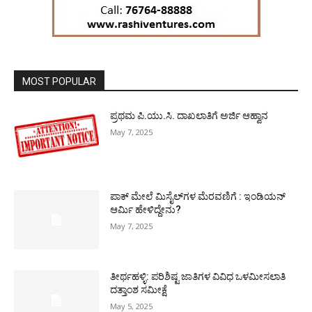
MOST POPULAR
ಪ್ರಥಮ ಪಿ.ಯು.ಸಿ. ದಾಖಲಾತಿಗೆ ಅರ್ಜಿ ಆಹ್ವಾನ
May 7, 2025
ಪಾಕ್​ ಮೇಲೆ ಮಿಸೈಲ್​ಗಳ ಮೆರವಣಿಗೆ : ಇಂಡಿಯನ್
ಆರ್ಮಿ ಹೇಳಿದ್ದೇನು?
May 7, 2025
ತೀರ್ಥಹಳ್ಳಿ: ಪರಿಶಿಷ್ಟ ಜಾತಿಗಳ ವಿವಿಧ ಒಳಮೀಸಲಾತಿ
ದತ್ತಾಂಶ ಸಮೀಕ್ಷೆ
May 5, 2025