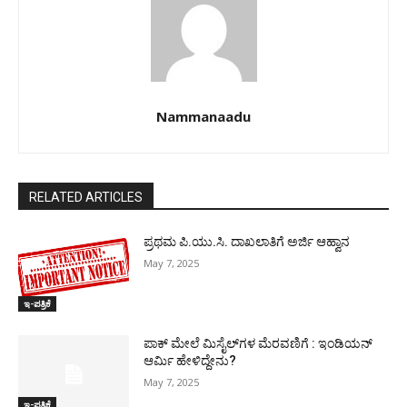
Nammanaadu
RELATED ARTICLES
ಪ್ರಥಮ ಪಿ.ಯು.ಸಿ. ದಾಖಲಾತಿಗೆ ಅರ್ಜಿ ಆಹ್ವಾನ
May 7, 2025
ಇ-ಪತ್ರಿಕೆ
ಪಾಕ್​ ಮೇಲೆ ಮಿಸೈಲ್​ಗಳ ಮೆರವಣಿಗೆ : ಇಂಡಿಯನ್
ಆರ್ಮಿ ಹೇಳಿದ್ದೇನು?
May 7, 2025
ಇ-ಪತ್ರಿಕೆ