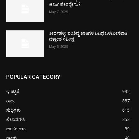
ಆರ್ಮಿ ಹೇಳಿದ್ದೇನು?
May 7, 2025
ತೀರ್ಥಹಳ್ಳಿ: ಪರಿಶಿಷ್ಟ ಜಾತಿಗಳ ವಿವಿಧ ಒಳಮೀಸಲಾತಿ
ದತ್ತಾಂಶ ಸಮೀಕ್ಷೆ
May 5, 2025
POPULAR CATEGORY
ಇ-ಪತ್ರಿಕೆ
932
ರಾಜ್ಯ
887
ಸುದ್ದಿಗಳು
615
ಲೇಖನಗಳು
353
ಅಂಕಣಗಳು
59
ಗ್ಯಾಲರಿ
40