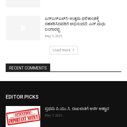
ಎಸ್‌ಎಸ್‌ಎಲ್‌ಸಿ-ಉತ್ತಮ ಫಲಿತಾಂಶಕ್ಕೆ
ಸಹಕರಿಸಿದವರಿಗೆ ಅಭಿನಂದನೆ: ಎಸ್.ಮಧು
ಬಂಗಾರಪ್ಪ
May 5, 2025
Load more
RECENT COMMENTS
EDITOR PICKS
ಪ್ರಥಮ ಪಿ.ಯು.ಸಿ. ದಾಖಲಾತಿಗೆ ಅರ್ಜಿ ಆಹ್ವಾನ
May 7, 2025