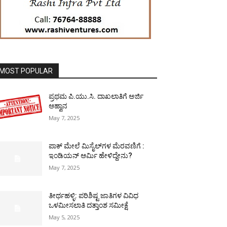
MOST POPULAR
ಪ್ರಥಮ ಪಿ.ಯು.ಸಿ. ದಾಖಲಾತಿಗೆ ಅರ್ಜಿ
ಆಹ್ವಾನ
May 7, 2025
ಪಾಕ್​ ಮೇಲೆ ಮಿಸೈಲ್​ಗಳ ಮೆರವಣಿಗೆ :
ಇಂಡಿಯನ್ ಆರ್ಮಿ ಹೇಳಿದ್ದೇನು?
May 7, 2025
ತೀರ್ಥಹಳ್ಳಿ: ಪರಿಶಿಷ್ಟ ಜಾತಿಗಳ ವಿವಿಧ
ಒಳಮೀಸಲಾತಿ ದತ್ತಾಂಶ ಸಮೀಕ್ಷೆ
May 5, 2025