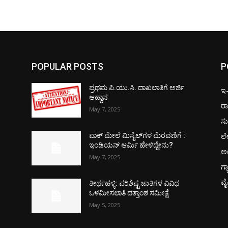
POPULAR POSTS
P
ಪ್ರಥಮ ಪಿ.ಯು.ಸಿ. ದಾಖಲಾತಿಗೆ ಅರ್ಜಿ
ಇ-ಪ
ಆಹ್ವಾನ
ರಾ
May 7, 2025
ಸು
ಲ
ಪಾಕ್​ ಮೇಲೆ ಮಿಸೈಲ್​ಗಳ ಮೆರವಣಿಗೆ :
ಇಂಡಿಯನ್ ಆರ್ಮಿ ಹೇಳಿದ್ದೇನು?
ಅ
May 7, 2025
ಗ್
ವ
ತೀರ್ಥಹಳ್ಳಿ: ಪರಿಶಿಷ್ಟ ಜಾತಿಗಳ ವಿವಿಧ
ಒಳಮೀಸಲಾತಿ ದತ್ತಾಂಶ ಸಮೀಕ್ಷೆ
May 5, 2025