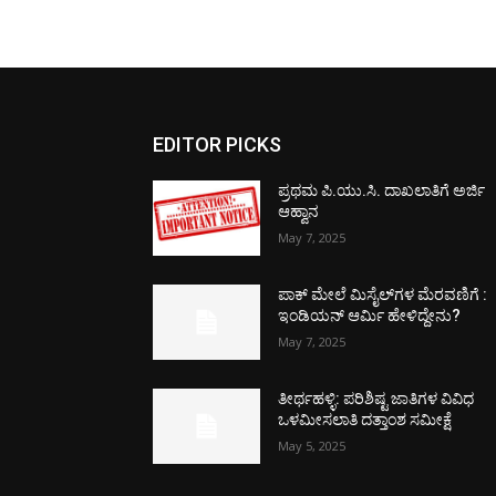
EDITOR PICKS
ಪ್ರಥಮ ಪಿ.ಯು.ಸಿ. ದಾಖಲಾತಿಗೆ ಅರ್ಜಿ
ಆಹ್ವಾನ
May 7, 2025
ಪಾಕ್​ ಮೇಲೆ ಮಿಸೈಲ್​ಗಳ ಮೆರವಣಿಗೆ :
ಇಂಡಿಯನ್ ಆರ್ಮಿ ಹೇಳಿದ್ದೇನು?
May 7, 2025
ತೀರ್ಥಹಳ್ಳಿ: ಪರಿಶಿಷ್ಟ ಜಾತಿಗಳ ವಿವಿಧ
ಒಳಮೀಸಲಾತಿ ದತ್ತಾಂಶ ಸಮೀಕ್ಷೆ
May 5, 2025