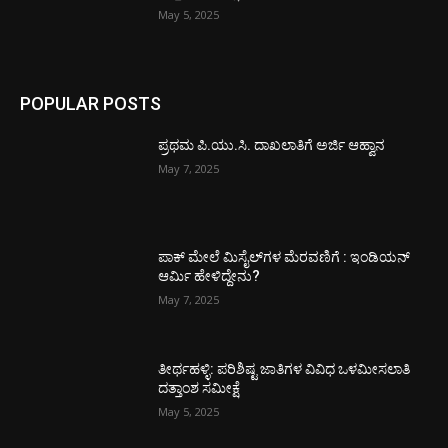
May 5, 2025
POPULAR POSTS
ಪ್ರಥಮ ಪಿ.ಯು.ಸಿ. ದಾಖಲಾತಿಗೆ ಅರ್ಜಿ ಆಹ್ವಾನ
May 7, 2025
ಪಾಕ್​ ಮೇಲೆ ಮಿಸೈಲ್​ಗಳ ಮೆರವಣಿಗೆ : ಇಂಡಿಯನ್
ಆರ್ಮಿ ಹೇಳಿದ್ದೇನು?
May 7, 2025
ತೀರ್ಥಹಳ್ಳಿ: ಪರಿಶಿಷ್ಟ ಜಾತಿಗಳ ವಿವಿಧ ಒಳಮೀಸಲಾತಿ
ದತ್ತಾಂಶ ಸಮೀಕ್ಷೆ
May 5, 2025