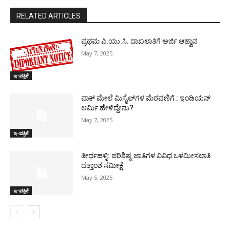
RELATED ARTICLES
ಪ್ರಥಮ ಪಿ.ಯು.ಸಿ. ದಾಖಲಾತಿಗೆ ಅರ್ಜಿ ಆಹ್ವಾನ
May 7, 2025
ಇ-ಪತ್ರಿಕೆ
ಪಾಕ್​ ಮೇಲೆ ಮಿಸೈಲ್​ಗಳ ಮೆರವಣಿಗೆ : ಇಂಡಿಯನ್
ಆರ್ಮಿ ಹೇಳಿದ್ದೇನು?
May 7, 2025
ಇ-ಪತ್ರಿಕೆ
ತೀರ್ಥಹಳ್ಳಿ: ಪರಿಶಿಷ್ಟ ಜಾತಿಗಳ ವಿವಿಧ ಒಳಮೀಸಲಾತಿ
ದತ್ತಾಂಶ ಸಮೀಕ್ಷೆ
May 5, 2025
ಇ-ಪತ್ರಿಕೆ