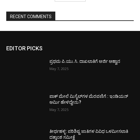
RECENT COMMENTS
EDITOR PICKS
ಪ್ರಥಮ ಪಿ.ಯು.ಸಿ. ದಾಖಲಾತಿಗೆ ಅರ್ಜಿ ಆಹ್ವಾನ
May 7, 2025
ಪಾಕ್​ ಮೇಲೆ ಮಿಸೈಲ್​ಗಳ ಮೆರವಣಿಗೆ : ಇಂಡಿಯನ್
ಆರ್ಮಿ ಹೇಳಿದ್ದೇನು?
May 7, 2025
ತೀರ್ಥಹಳ್ಳಿ: ಪರಿಶಿಷ್ಟ ಜಾತಿಗಳ ವಿವಿಧ ಒಳಮೀಸಲಾತಿ
ದತ್ತಾಂಶ ಸಮೀಕ್ಷೆ