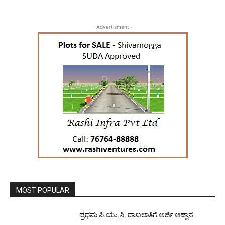
- Advertisment -
MOST POPULAR
ಪ್ರಥಮ ಪಿ.ಯು.ಸಿ. ದಾಖಲಾತಿಗೆ ಅರ್ಜಿ ಆಹ್ವಾನ