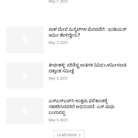
May 7, 2025
ಪಾಕ್​ ಮೇಲೆ ಮಿಸೈಲ್​ಗಳ ಮೆರವಣಿಗೆ : ಇಂಡಿಯನ್
ಆರ್ಮಿ ಹೇಳಿದ್ದೇನು?
May 7, 2025
ತೀರ್ಥಹಳ್ಳಿ: ಪರಿಶಿಷ್ಟ ಜಾತಿಗಳ ವಿವಿಧ ಒಳಮೀಸಲಾತಿ
ದತ್ತಾಂಶ ಸಮೀಕ್ಷೆ
May 5, 2025
ಎಸ್‌ಎಸ್‌ಎಲ್‌ಸಿ-ಉತ್ತಮ ಫಲಿತಾಂಶಕ್ಕೆ
ಸಹಕರಿಸಿದವರಿಗೆ ಅಭಿನಂದನೆ: ಎಸ್.ಮಧು
ಬಂಗಾರಪ್ಪ
May 5, 2025
Load more