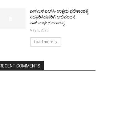
ಎಸ್‌ಎಸ್‌ಎಲ್‌ಸಿ-ಉತ್ತಮ ಫಲಿತಾಂಶಕ್ಕೆ
ಸಹಕರಿಸಿದವರಿಗೆ ಅಭಿನಂದನೆ:
ಎಸ್.ಮಧು ಬಂಗಾರಪ್ಪ
May 5, 2025
Load more
RECENT COMMENTS