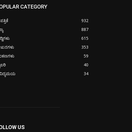
OPULAR CATEGORY
ತ್ರಿಕೆ
932
ಜ್ಯ
887
ದ್ದಿಗಳು
615
ೇಖನಗಳು
353
ಂಕಣಗಳು
59
ಯಾಲರಿ
40
ೈವಿದ್ಯಮಯ
34
OLLOW US