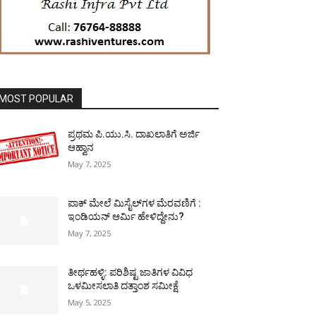
MOST POPULAR
ಪ್ರಥಮ ಪಿ.ಯು.ಸಿ. ದಾಖಲಾತಿಗೆ ಅರ್ಜಿ
ಆಹ್ವಾನ
May 7, 2025
ಪಾಕ್​ ಮೇಲೆ ಮಿಸೈಲ್​ಗಳ ಮೆರವಣಿಗೆ :
ಇಂಡಿಯನ್ ಆರ್ಮಿ ಹೇಳಿದ್ದೇನು?
May 7, 2025
ತೀರ್ಥಹಳ್ಳಿ: ಪರಿಶಿಷ್ಟ ಜಾತಿಗಳ ವಿವಿಧ
ಒಳಮೀಸಲಾತಿ ದತ್ತಾಂಶ ಸಮೀಕ್ಷೆ
May 5, 2025