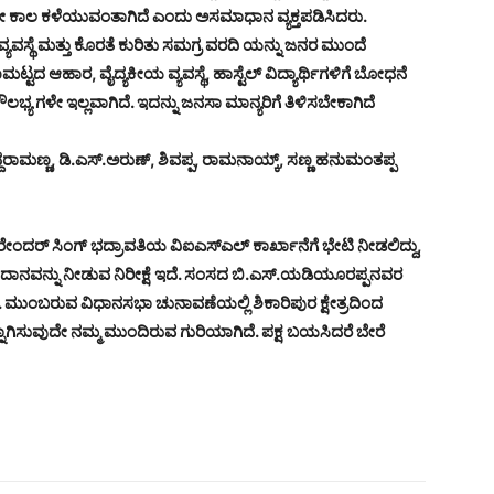
ಲ್ಲಿಯೇ ಕಾಲ ಕಳೆಯುವಂತಾಗಿದೆ ಎಂದು ಅಸಮಾಧಾನ ವ್ಯಕ್ತಪಡಿಸಿದರು.
 ಅವ್ಯವಸ್ಥೆ ಮತ್ತು ಕೊರತೆ ಕುರಿತು ಸಮಗ್ರ ವರದಿ ಯನ್ನು ಜನರ ಮುಂದೆ
ಟ್ಟದ ಆಹಾರ, ವೈದ್ಯಕೀಯ ವ್ಯವಸ್ಥೆ, ಹಾಸ್ಟೆಲ್ ವಿದ್ಯಾರ್ಥಿಗಳಿಗೆ ಬೋಧನೆ
 ಗಳೇ ಇಲ್ಲವಾಗಿದೆ. ಇದನ್ನು ಜನಸಾ ಮಾನ್ಯರಿಗೆ ತಿಳಿಸಬೇಕಾಗಿದೆ
್ದರಾಮಣ್ಣ, ಡಿ.ಎಸ್.ಅರುಣ್, ಶಿವಪ್ಪ, ರಾಮನಾಯ್ಕ್, ಸಣ್ಣ ಹನುಮಂತಪ್ಪ
ೇಂದರ್ ಸಿಂಗ್ ಭದ್ರಾವತಿಯ ವಿಐಎಸ್‌ಎಲ್ ಕಾರ್ಖಾನೆಗೆ ಭೇಟಿ ನೀಡಲಿದ್ದು,
ದಾನವನ್ನು ನೀಡುವ ನಿರೀಕ್ಷೆ ಇದೆ. ಸಂಸದ ಬಿ.ಎಸ್.ಯಡಿಯೂರಪ್ಪನವರ
. ಮುಂಬರುವ ವಿಧಾನಸಭಾ ಚುನಾವಣೆಯಲ್ಲಿ ಶಿಕಾರಿಪುರ ಕ್ಷೇತ್ರದಿಂದ
ಸುವುದೇ ನಮ್ಮ ಮುಂದಿರುವ ಗುರಿಯಾಗಿದೆ. ಪಕ್ಷ ಬಯಸಿದರೆ ಬೇರೆ