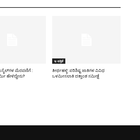
ಇ-ಪತ್ರಿಕೆ
ಿಸೈಲ್​ಗಳ ಮೆರವಣಿಗೆ :
ತೀರ್ಥಹಳ್ಳಿ: ಪರಿಶಿಷ್ಟ ಜಾತಿಗಳ ವಿವಿಧ
ಮಿ ಹೇಳಿದ್ದೇನು?
ಒಳಮೀಸಲಾತಿ ದತ್ತಾಂಶ ಸಮೀಕ್ಷೆ