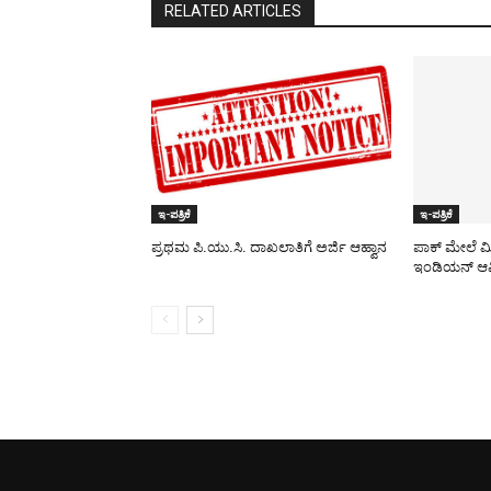
RELATED ARTICLES
ಇ-ಪತ್ರಿಕೆ
ಇ-ಪತ್ರಿಕೆ
ಪ್ರಥಮ ಪಿ.ಯು.ಸಿ. ದಾಖಲಾತಿಗೆ ಅರ್ಜಿ ಆಹ್ವಾನ
ಪಾಕ್​ ಮೇಲೆ ಮ
ಇಂಡಿಯನ್ ಆರ್