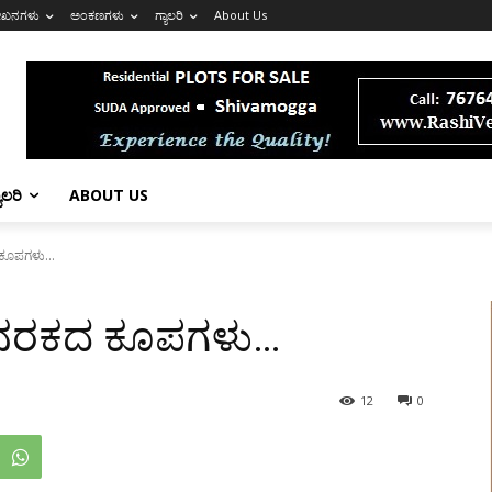
ೇಖನಗಳು
ಅಂಕಣಗಳು
ಗ್ಯಾಲರಿ
About Us
ಯಾಲರಿ
ABOUT US
 ಕೂಪಗಳು...
ಳು ನರಕದ ಕೂಪಗಳು…
12
0