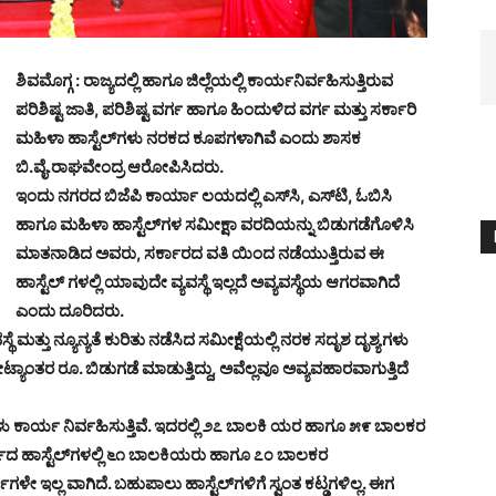
ಶಿವಮೊಗ್ಗ : ರಾಜ್ಯದಲ್ಲಿ ಹಾಗೂ ಜಿಲ್ಲೆಯಲ್ಲಿ ಕಾರ್ಯನಿರ್ವಹಿಸುತ್ತಿರುವ
ಪರಿಶಿಷ್ಟ ಜಾತಿ, ಪರಿಶಿಷ್ಟ ವರ್ಗ ಹಾಗೂ ಹಿಂದುಳಿದ ವರ್ಗ ಮತ್ತು ಸರ್ಕಾರಿ
ಮಹಿಳಾ ಹಾಸ್ಟೆಲ್‌ಗಳು ನರಕದ ಕೂಪಗಳಾಗಿವೆ ಎಂದು ಶಾಸಕ
ಬಿ.ವೈ.ರಾಘವೇಂದ್ರ ಆರೋಪಿಸಿದರು.
ಇಂದು ನಗರದ ಬಿಜೆಪಿ ಕಾರ್ಯಾ ಲಯದಲ್ಲಿ ಎಸ್‌ಸಿ, ಎಸ್‌ಟಿ, ಓಬಿಸಿ
ಹಾಗೂ ಮಹಿಳಾ ಹಾಸ್ಟೆಲ್‌ಗಳ ಸಮೀಕ್ಷಾ ವರದಿಯನ್ನು ಬಿಡುಗಡೆಗೊಳಿಸಿ
ಮಾತನಾಡಿದ ಅವರು, ಸರ್ಕಾರದ ವತಿ ಯಿಂದ ನಡೆಯುತ್ತಿರುವ ಈ
ಹಾಸ್ಟೆಲ್ ಗಳಲ್ಲಿ ಯಾವುದೇ ವ್ಯವಸ್ಥೆ ಇಲ್ಲದೆ ಅವ್ಯವಸ್ಥೆಯ ಆಗರವಾಗಿದೆ
ಎಂದು ದೂರಿದರು.
್ಥೆ ಮತ್ತು ನ್ಯೂನ್ಯತೆ ಕುರಿತು ನಡೆಸಿದ ಸಮೀಕ್ಷೆಯಲ್ಲಿ ನರಕ ಸದೃಶ ದೃಶ್ಯಗಳು
್ಯಾಂತರ ರೂ. ಬಿಡುಗಡೆ ಮಾಡುತ್ತಿದ್ದು, ಅವೆಲ್ಲವೂ ಅವ್ಯವಹಾರವಾಗುತ್ತಿದೆ
ಗಳು ಕಾರ್ಯ ನಿರ್ವಹಿಸುತ್ತಿವೆ. ಇದರಲ್ಲಿ ೨೭ ಬಾಲಕಿ ಯರ ಹಾಗೂ ೫೯ ಬಾಲಕರ
ರ್ಗದ ಹಾಸ್ಟೆಲ್‌ಗಳಲ್ಲಿ ೬೧ ಬಾಲಕಿಯರು ಹಾಗೂ ೭೦ ಬಾಲಕರ
ಗಳೇ ಇಲ್ಲ ವಾಗಿದೆ. ಬಹುಪಾಲು ಹಾಸ್ಟೆಲ್‌ಗಳಿಗೆ ಸ್ವಂತ ಕಟ್ಡಗಳಿಲ್ಲ. ಈಗ