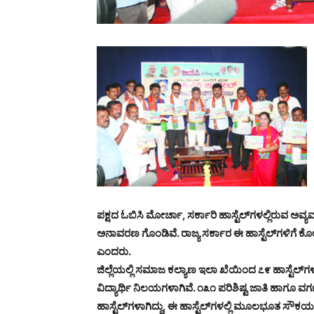
ಪಕ್ಷದ ಓಬಿಸಿ ಮೋರ್ಚಾ, ಸರ್ಕಾರಿ ಹಾಸ್ಟೆಲ್‌ಗಳಲ್ಲಿರುವ ಅವ್ಯವಸ
ಅನಾವರಣ ಗೊಂಡಿವೆ. ರಾಜ್ಯ ಸರ್ಕಾರ ಈ ಹಾಸ್ಟೆಲ್‌ಗಳಿಗೆ ಕೋಟ
ಎಂದರು.
ಜಿಲ್ಲೆಯಲ್ಲಿ ಸಮಾಜ ಕಲ್ಯಾಣ ಇಲಾ ಖೆಯಿಂದ ೭೯ ಹಾಸ್ಟೆಲ್‌
ವಿದ್ಯಾರ್ಥಿ ನಿಲಯಗಳಾಗಿವೆ. ೧೩೧ ಪರಿಶಿಷ್ಟ ಜಾತಿ ಹಾಗೂ ವ
ಹಾಸ್ಟೆಲ್‌ಗಳಾಗಿದ್ದು, ಈ ಹಾಸ್ಟೆಲ್‌ಗಳಲ್ಲಿ ಮೂಲಭೂತ ಸೌಕರ್ಯ