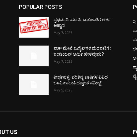
POPULAR POSTS
P
ಪ್ರಥಮ ಪಿ.ಯು.ಸಿ. ದಾಖಲಾತಿಗೆ ಅರ್ಜಿ
ಇ-ಪ
ಆಹ್ವಾನ
ರಾ
May 7, 2025
ಸು
ಲ
ಪಾಕ್​ ಮೇಲೆ ಮಿಸೈಲ್​ಗಳ ಮೆರವಣಿಗೆ :
ಇಂಡಿಯನ್ ಆರ್ಮಿ ಹೇಳಿದ್ದೇನು?
ಅ
May 7, 2025
ಗ್
ವ
ತೀರ್ಥಹಳ್ಳಿ: ಪರಿಶಿಷ್ಟ ಜಾತಿಗಳ ವಿವಿಧ
ಒಳಮೀಸಲಾತಿ ದತ್ತಾಂಶ ಸಮೀಕ್ಷೆ
May 5, 2025
OUT US
F