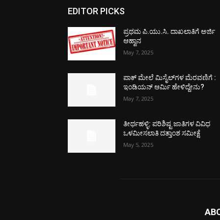
EDITOR PICKS
ಪ್ರಥಮ ಪಿ.ಯು.ಸಿ. ದಾಖಲಾತಿಗೆ ಅರ್ಜಿ
ಆಹ್ವಾನ
May 7, 2025
ಪಾಕ್​ ಮೇಲೆ ಮಿಸೈಲ್​ಗಳ ಮೆರವಣಿಗೆ :
ಇಂಡಿಯನ್ ಆರ್ಮಿ ಹೇಳಿದ್ದೇನು?
May 7, 2025
ತೀರ್ಥಹಳ್ಳಿ: ಪರಿಶಿಷ್ಟ ಜಾತಿಗಳ ವಿವಿಧ
ಒಳಮೀಸಲಾತಿ ದತ್ತಾಂಶ ಸಮೀಕ್ಷೆ
May 5, 2025
AB