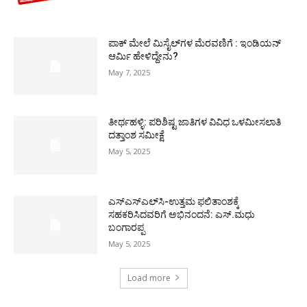
ಪಾಕ್​ ಮೇಲೆ ಮಿಸೈಲ್​ಗಳ ಮೆರವಣಿಗೆ : ಇಂಡಿಯನ್
ಆರ್ಮಿ ಹೇಳಿದ್ದೇನು?
May 7, 2025
ತೀರ್ಥಹಳ್ಳಿ: ಪರಿಶಿಷ್ಟ ಜಾತಿಗಳ ವಿವಿಧ ಒಳಮೀಸಲಾತಿ
ದತ್ತಾಂಶ ಸಮೀಕ್ಷೆ
May 5, 2025
ಎಸ್‌ಎಸ್‌ಎಲ್‌ಸಿ-ಉತ್ತಮ ಫಲಿತಾಂಶಕ್ಕೆ
ಸಹಕರಿಸಿದವರಿಗೆ ಅಭಿನಂದನೆ: ಎಸ್.ಮಧು
ಬಂಗಾರಪ್ಪ
May 5, 2025
Load more