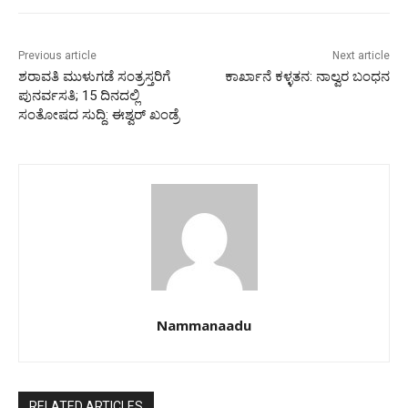
Previous article
Next article
ಶರಾವತಿ ಮುಳುಗಡೆ ಸಂತ್ರಸ್ತರಿಗೆ
ಕಾರ್ಖಾನೆ ಕಳ್ಳತನ: ನಾಲ್ವರ ಬಂಧನ
ಪುನರ್ವಸತಿ; 15 ದಿನದಲ್ಲಿ
ಸಂತೋಷದ ಸುದ್ದಿ: ಈಶ್ವರ್‌ ಖಂಡ್ರೆ
Nammanaadu
RELATED ARTICLES