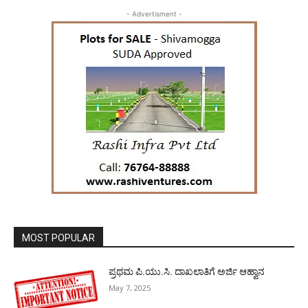
- Advertisment -
MOST POPULAR
ಪ್ರಥಮ ಪಿ.ಯು.ಸಿ. ದಾಖಲಾತಿಗೆ ಅರ್ಜಿ ಆಹ್ವಾನ
May 7, 2025