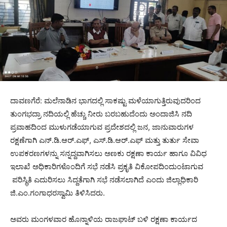
ದಾವಣಗೆರೆ: ಮಲೆನಾಡಿನ ಭಾಗದಲ್ಲಿ ಸಾಕಷ್ಟು ಮಳೆಯಾಗುತ್ತಿರುವುದರಿಂದ
ತುಂಗಭದ್ರಾ ನದಿಯಲ್ಲಿ ಹೆಚ್ಚು ನೀರು ಬರಬಹುದೆಂದು ಅಂದಾಜಿಸಿ ನದಿ
ಪ್ರವಾಹದಿಂದ ಮುಳುಗಡೆಯಾಗುವ ಪ್ರದೇಶದಲ್ಲಿ ಜನ, ಜಾನುವಾರುಗಳ
ರಕ್ಷಣೆಗಾಗಿ ಎನ್.ಡಿ.ಆರ್.ಎಫ್, ಎಸ್.ಡಿ.ಆರ್.ಎಫ್ ಮತ್ತು ತುರ್ತು ಸೇವಾ
ಉಪಕರಣಗಳನ್ನು ಸನ್ನದ್ದವಾಗಿಸಲು ಅಣಕು ರಕ್ಷಣಾ ಕಾರ್ಯ ಹಾಗೂ ವಿವಿಧ
ಇಲಾಖೆ ಅಧಿಕಾರಿಗಳೊಂದಿಗೆ ಸಭೆ ನಡೆಸಿ ಪ್ರಕೃತಿ ವಿಕೋಪದಿಂದುಂಟಾಗುವ
ಪರಿಸ್ಥಿತಿ ಎದುರಿಸಲು ಸಿದ್ದತೆಗಾಗಿ ಸಭೆ ನಡೆಸಲಾಗಿದೆ ಎಂದು ಜಿಲ್ಲಾಧಿಕಾರಿ
ಜಿ.ಎಂ.ಗಂಗಾಧರಸ್ವಾಮಿ ತಿಳಿಸಿದರು.
ಅವರು ಮಂಗಳವಾರ ಹೊನ್ನಾಳಿಯ ರಾಜಘಾಟ್ ಬಳಿ ರಕ್ಷಣಾ ಕಾರ್ಯದ