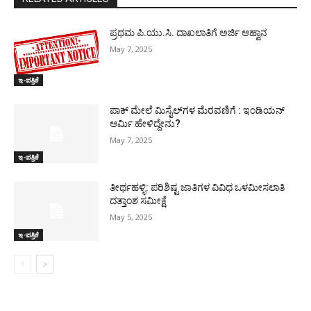
ಪ್ರಥಮ ಪಿ.ಯು.ಸಿ. ದಾಖಲಾತಿಗೆ ಅರ್ಜಿ ಆಹ್ವಾನ
May 7, 2025
ಇ-ಪತ್ರಿಕೆ
ಪಾಕ್​ ಮೇಲೆ ಮಿಸೈಲ್​ಗಳ ಮೆರವಣಿಗೆ : ಇಂಡಿಯನ್
ಆರ್ಮಿ ಹೇಳಿದ್ದೇನು?
May 7, 2025
ಇ-ಪತ್ರಿಕೆ
ತೀರ್ಥಹಳ್ಳಿ: ಪರಿಶಿಷ್ಟ ಜಾತಿಗಳ ವಿವಿಧ ಒಳಮೀಸಲಾತಿ
ದತ್ತಾಂಶ ಸಮೀಕ್ಷೆ
May 5, 2025
ಇ-ಪತ್ರಿಕೆ