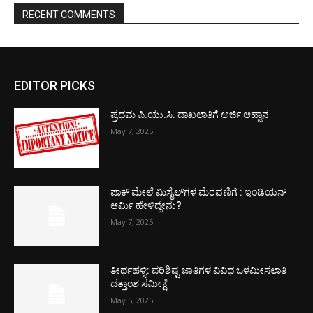
RECENT COMMENTS
EDITOR PICKS
ಪ್ರಥಮ ಪಿ.ಯು.ಸಿ. ದಾಖಲಾತಿಗೆ ಅರ್ಜಿ ಆಹ್ವಾನ
May 7, 2025
ಪಾಕ್​ ಮೇಲೆ ಮಿಸೈಲ್​ಗಳ ಮೆರವಣಿಗೆ : ಇಂಡಿಯನ್
ಆರ್ಮಿ ಹೇಳಿದ್ದೇನು?
May 7, 2025
ತೀರ್ಥಹಳ್ಳಿ: ಪರಿಶಿಷ್ಟ ಜಾತಿಗಳ ವಿವಿಧ ಒಳಮೀಸಲಾತಿ
ದತ್ತಾಂಶ ಸಮೀಕ್ಷೆ
May 5, 2025