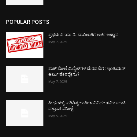
POPULAR POSTS
ಪ್ರಥಮ ಪಿ.ಯು.ಸಿ. ದಾಖಲಾತಿಗೆ ಅರ್ಜಿ ಆಹ್ವಾನ
May 7, 2025
ಪಾಕ್​ ಮೇಲೆ ಮಿಸೈಲ್​ಗಳ ಮೆರವಣಿಗೆ : ಇಂಡಿಯನ್
ಆರ್ಮಿ ಹೇಳಿದ್ದೇನು?
May 7, 2025
ತೀರ್ಥಹಳ್ಳಿ: ಪರಿಶಿಷ್ಟ ಜಾತಿಗಳ ವಿವಿಧ ಒಳಮೀಸಲಾತಿ
ದತ್ತಾಂಶ ಸಮೀಕ್ಷೆ
May 5, 2025