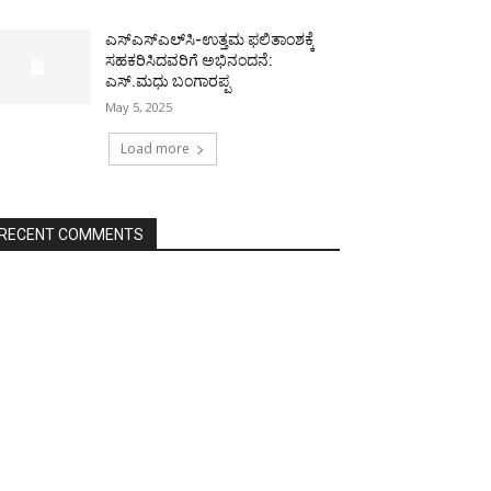
ಎಸ್‌ಎಸ್‌ಎಲ್‌ಸಿ-ಉತ್ತಮ ಫಲಿತಾಂಶಕ್ಕೆ
ಸಹಕರಿಸಿದವರಿಗೆ ಅಭಿನಂದನೆ:
ಎಸ್.ಮಧು ಬಂಗಾರಪ್ಪ
May 5, 2025
Load more
RECENT COMMENTS