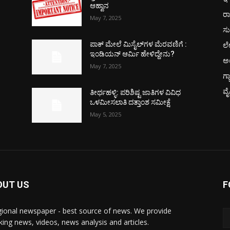
ಆಹ್ವಾನ
ರಾ
May 7, 2025
ಸು
ಲ
ಪಾಕ್​ ಮೇಲೆ ಮಿಸೈಲ್​ಗಳ ಮೆರವಣಿಗೆ :
ಇಂಡಿಯನ್ ಆರ್ಮಿ ಹೇಳಿದ್ದೇನು?
ಅ
May 7, 2025
ಗ್
ವ
ತೀರ್ಥಹಳ್ಳಿ: ಪರಿಶಿಷ್ಟ ಜಾತಿಗಳ ವಿವಿಧ
ಒಳಮೀಸಲಾತಿ ದತ್ತಾಂಶ ಸಮೀಕ್ಷೆ
May 5, 2025
OUT US
F
gional newspaper - best source of news. We provide
king news, videos, news analysis and articles.