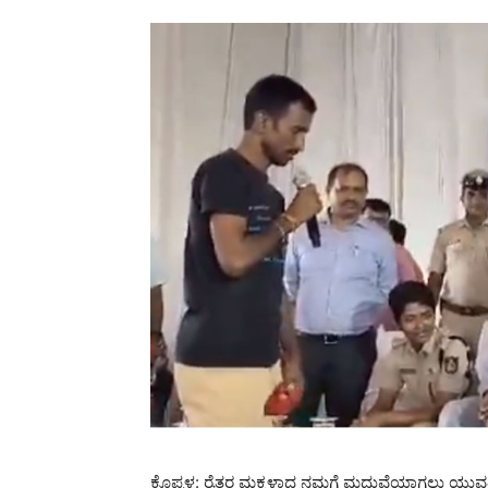
ಕೊಪ್ಪಳ: ರೈತರ ಮಕ್ಕಳಾದ ನಮಗೆ ಮದುವೆಯಾಗಲು ಯುವತಿಯರ