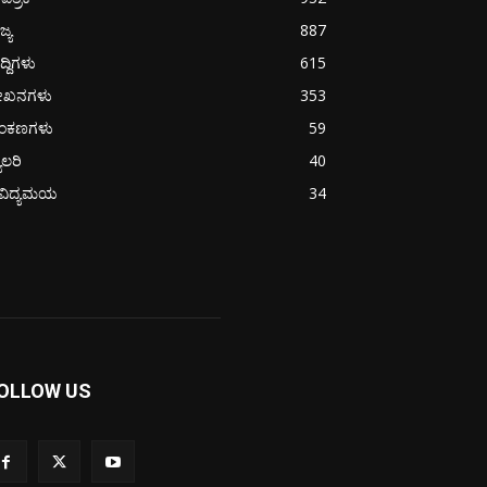
ಜ್ಯ
887
ದ್ದಿಗಳು
615
ೇಖನಗಳು
353
ಂಕಣಗಳು
59
ಯಾಲರಿ
40
ೈವಿದ್ಯಮಯ
34
OLLOW US