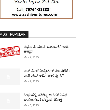
MOST POPULAR
ಪ್ರಥಮ ಪಿ.ಯು.ಸಿ. ದಾಖಲಾತಿಗೆ ಅರ್ಜಿ
ಆಹ್ವಾನ
May 7, 2025
ಪಾಕ್​ ಮೇಲೆ ಮಿಸೈಲ್​ಗಳ ಮೆರವಣಿಗೆ :
ಇಂಡಿಯನ್ ಆರ್ಮಿ ಹೇಳಿದ್ದೇನು?
May 7, 2025
ತೀರ್ಥಹಳ್ಳಿ: ಪರಿಶಿಷ್ಟ ಜಾತಿಗಳ ವಿವಿಧ
ಒಳಮೀಸಲಾತಿ ದತ್ತಾಂಶ ಸಮೀಕ್ಷೆ
May 5, 2025