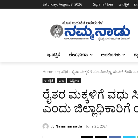
Saturday, August 8, 2026
Sign in / Join
ಇ-ಪತ್ರಿಕೆ
ಲೇ
ಇ-ಪತ್ರಿಕೆ
ಲೇಖನಗಳು
ಅಂಕಣಗಳು
ಗ್
Home
ಇ-ಪತ್ರಿಕೆ
ರೈತರ ಮಕ್ಕಳಿಗೆ ವಧು ಸಿಗುತ್ತಿಲ್ಲ, ಹುಡುಕಿ ಕೊಡಿ
ಇ-ಪತ್ರಿಕೆ
ರಾಜ್ಯ
ಸುದ್ದಿಗಳು
ರೈತರ ಮಕ್ಕಳಿಗೆ ವಧು ಸಿಗ
ಎಂದು ಜಿಲ್ಲಾಧಿಕಾರಿ
By
Nammanaadu
June 26, 2024