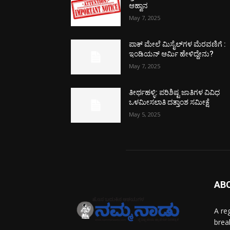
ಆಹ್ವಾನ
May 7, 2025
ಪಾಕ್​ ಮೇಲೆ ಮಿಸೈಲ್​ಗಳ ಮೆರವಣಿಗೆ :
ಇಂಡಿಯನ್ ಆರ್ಮಿ ಹೇಳಿದ್ದೇನು?
May 7, 2025
ತೀರ್ಥಹಳ್ಳಿ: ಪರಿಶಿಷ್ಟ ಜಾತಿಗಳ ವಿವಿಧ
ಒಳಮೀಸಲಾತಿ ದತ್ತಾಂಶ ಸಮೀಕ್ಷೆ
May 5, 2025
AB
A re
brea