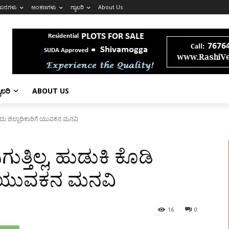
ಖನಗಳು
ಅಂಕಣಗಳು
ಗ್ಯಾಲರಿ
About Us
ಯಾಲರಿ
ABOUT US
 ಎಂದು ಜಿಲ್ಲಾಧಿಕಾರಿಗೆ ಯುವಕನ ಮನವಿ
ುತ್ತಿಲ್ಲ, ಹುಡುಕಿ ಕೊಡಿ
ಗೆ ಯುವಕನ ಮನವಿ
16
0