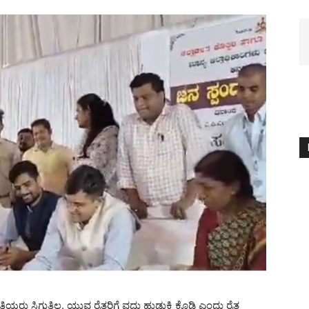
ು ಸಿಗುತ್ತಿಲ್ಲ. ಯುವ ರೈತರಿಗೆ ವಧು ಹುಡುಕಿ ಕೊಡಿ ಎಂದು ರೈತ