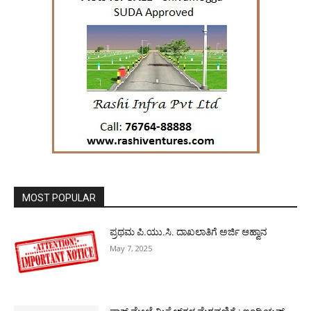
MOST POPULAR
ಪ್ರಥಮ ಪಿ.ಯು.ಸಿ. ದಾಖಲಾತಿಗೆ ಅರ್ಜಿ ಆಹ್ವಾನ
May 7, 2025