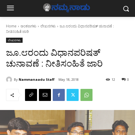
Home
ಅಂಕಣಗಳು
ಲೇಖನಗಳು
ಜೂ.೮ರಂದು ವಿಧಾನಪರಿಷತ್ ಚುನಾವಣೆ :
ನೀತಿಸಂಹಿತೆ ಜಾರಿ
ಲೇಖನಗಳು
ಜೂ.೮ರಂದು ವಿಧಾನಪರಿಷತ್
ಚುನಾವಣೆ : ನೀತಿಸಂಹಿತೆ ಜಾರಿ
By
Nammanaadu Staff
May 18, 2018
12
0