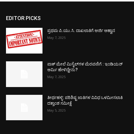
EDITOR PICKS
ಪ್ರಥಮ ಪಿ.ಯು.ಸಿ. ದಾಖಲಾತಿಗೆ ಅರ್ಜಿ ಆಹ್ವಾನ
May 7, 2025
ಪಾಕ್​ ಮೇಲೆ ಮಿಸೈಲ್​ಗಳ ಮೆರವಣಿಗೆ : ಇಂಡಿಯನ್
ಆರ್ಮಿ ಹೇಳಿದ್ದೇನು?
May 7, 2025
ತೀರ್ಥಹಳ್ಳಿ: ಪರಿಶಿಷ್ಟ ಜಾತಿಗಳ ವಿವಿಧ ಒಳಮೀಸಲಾತಿ
ದತ್ತಾಂಶ ಸಮೀಕ್ಷೆ
May 5, 2025