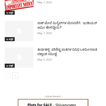
May 7, 2025
ಇ-ಪತ್ರಿಕೆ
ಪಾಕ್​ ಮೇಲೆ ಮಿಸೈಲ್​ಗಳ ಮೆರವಣಿಗೆ : ಇಂಡಿಯನ್
ಆರ್ಮಿ ಹೇಳಿದ್ದೇನು?
May 7, 2025
ಇ-ಪತ್ರಿಕೆ
ತೀರ್ಥಹಳ್ಳಿ: ಪರಿಶಿಷ್ಟ ಜಾತಿಗಳ ವಿವಿಧ ಒಳಮೀಸಲಾತಿ
ದತ್ತಾಂಶ ಸಮೀಕ್ಷೆ
May 5, 2025
ಇ-ಪತ್ರಿಕೆ
- Advertisment -