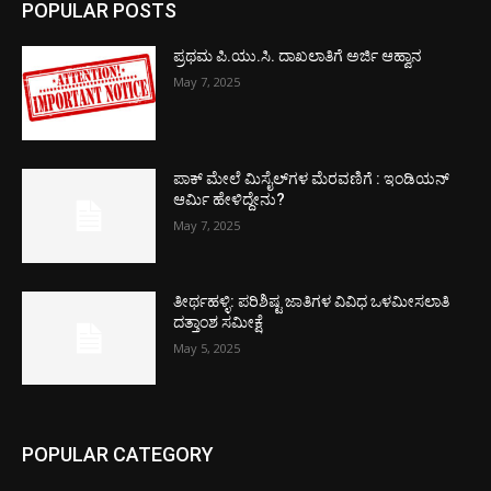
POPULAR POSTS
ಪ್ರಥಮ ಪಿ.ಯು.ಸಿ. ದಾಖಲಾತಿಗೆ ಅರ್ಜಿ ಆಹ್ವಾನ
May 7, 2025
ಪಾಕ್​ ಮೇಲೆ ಮಿಸೈಲ್​ಗಳ ಮೆರವಣಿಗೆ : ಇಂಡಿಯನ್
ಆರ್ಮಿ ಹೇಳಿದ್ದೇನು?
May 7, 2025
ತೀರ್ಥಹಳ್ಳಿ: ಪರಿಶಿಷ್ಟ ಜಾತಿಗಳ ವಿವಿಧ ಒಳಮೀಸಲಾತಿ
ದತ್ತಾಂಶ ಸಮೀಕ್ಷೆ
May 5, 2025
POPULAR CATEGORY