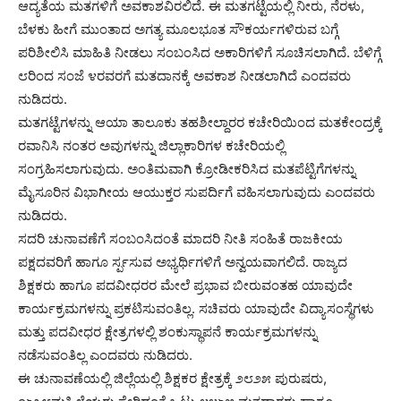
ಆದ್ಯತೆಯ ಮತಗಳಿಗೆ ಅವಕಾಶವಿರಲಿದೆ. ಈ ಮತಗಟ್ಟೆಯಲ್ಲಿ ನೀರು, ನೆರಳು,
ಬೆಳಕು ಹೀಗೆ ಮುಂತಾದ ಅಗತ್ಯ ಮೂಲಭೂತ ಸೌಕರ್ಯಗಳಿರುವ ಬಗ್ಗೆ
ಪರಿಶೀಲಿಸಿ ಮಾಹಿತಿ ನೀಡಲು ಸಂಬಂಸಿದ ಅಕಾರಿಗಳಿಗೆ ಸೂಚಿಸಲಾಗಿದೆ. ಬೆಳಿಗ್ಗೆ
೮ರಿಂದ ಸಂಜೆ ೪ರವರಗೆ ಮತದಾನಕ್ಕೆ ಅವಕಾಶ ನೀಡಲಾಗಿದೆ ಎಂದವರು
ನುಡಿದರು.
ಮತಗಟ್ಟೆಗಳನ್ನು ಆಯಾ ತಾಲೂಕು ತಹಶೀಲ್ದಾರರ ಕಚೇರಿಯಿಂದ ಮತಕೇಂದ್ರಕ್ಕೆ
ರವಾನಿಸಿ ನಂತರ ಅವುಗಳನ್ನು ಜಿಲ್ಲಾಕಾರಿಗಳ ಕಚೇರಿಯಲ್ಲಿ
ಸಂಗ್ರಹಿಸಲಾಗುವುದು. ಅಂತಿಮವಾಗಿ ಕ್ರೋಡೀಕರಿಸಿದ ಮತಪೆಟ್ಟಿಗೆಗಳನ್ನು
ಮೈಸೂರಿನ ವಿಭಾಗೀಯ ಆಯುಕ್ತರ ಸುಪರ್ದಿಗೆ ವಹಿಸಲಾಗುವುದು ಎಂದವರು
ನುಡಿದರು.
ಸದರಿ ಚುನಾವಣೆಗೆ ಸಂಬಂಸಿದಂತೆ ಮಾದರಿ ನೀತಿ ಸಂಹಿತೆ ರಾಜಕೀಯ
ಪಕ್ಷದವರಿಗೆ ಹಾಗೂ ರ್ಸ್ಪಸುವ ಅಭ್ಯರ್ಥಿಗಳಿಗೆ ಅನ್ವಯವಾಗಲಿದೆ. ರಾಜ್ಯದ
ಶಿಕ್ಷಕರು ಹಾಗೂ ಪದವೀಧರರ ಮೇಲೆ ಪ್ರಭಾವ ಬೀರುವಂತಹ ಯಾವುದೇ
ಕಾರ್ಯಕ್ರಮಗಳನ್ನು ಪ್ರಕಟಿಸುವಂತಿಲ್ಲ. ಸಚಿವರು ಯಾವುದೇ ವಿದ್ಯಾಸಂಸ್ಥೆಗಳು
ಮತ್ತು ಪದವೀಧರ ಕ್ಷೇತ್ರಗಳಲ್ಲಿ ಶಂಕುಸ್ಥಾಪನೆ ಕಾರ್ಯಕ್ರಮಗಳನ್ನು
ನಡೆಸುವಂತಿಲ್ಲ ಎಂದವರು ನುಡಿದರು.
ಈ ಚುನಾವಣೆಯಲ್ಲಿ ಜಿಲ್ಲೆಯಲ್ಲಿ ಶಿಕ್ಷಕರ ಕ್ಷೇತ್ರಕ್ಕೆ ೨೮೨೫ ಪುರುಷರು,