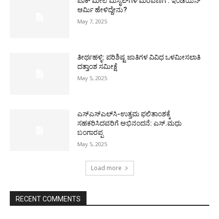
ಪಾಕ್​ ಮೇಲೆ ಮಿಸೈಲ್​ಗಳ ಮೆರವಣಿಗೆ : ಇಂಡಿಯನ್
ಆರ್ಮಿ ಹೇಳಿದ್ದೇನು?
May 7, 2025
ತೀರ್ಥಹಳ್ಳಿ: ಪರಿಶಿಷ್ಟ ಜಾತಿಗಳ ವಿವಿಧ ಒಳಮೀಸಲಾತಿ
ದತ್ತಾಂಶ ಸಮೀಕ್ಷೆ
May 5, 2025
ಎಸ್‌ಎಸ್‌ಎಲ್‌ಸಿ-ಉತ್ತಮ ಫಲಿತಾಂಶಕ್ಕೆ
ಸಹಕರಿಸಿದವರಿಗೆ ಅಭಿನಂದನೆ: ಎಸ್.ಮಧು
ಬಂಗಾರಪ್ಪ
May 5, 2025
Load more
RECENT COMMENTS