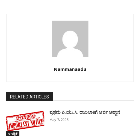
Nammanaadu
RELATED ARTICLES
ಪ್ರಥಮ ಪಿ.ಯು.ಸಿ. ದಾಖಲಾತಿಗೆ ಅರ್ಜಿ ಆಹ್ವಾನ
May 7, 2025
ಇ-ಪತ್ರಿಕೆ