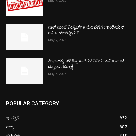
May 7, 2025
ಪಾಕ್​ ಮೇಲೆ ಮಿಸೈಲ್​ಗಳ ಮೆರವಣಿಗೆ : ಇಂಡಿಯನ್
ಆರ್ಮಿ ಹೇಳಿದ್ದೇನು?
May 7, 2025
ತೀರ್ಥಹಳ್ಳಿ: ಪರಿಶಿಷ್ಟ ಜಾತಿಗಳ ವಿವಿಧ ಒಳಮೀಸಲಾತಿ
ದತ್ತಾಂಶ ಸಮೀಕ್ಷೆ
May 5, 2025
POPULAR CATEGORY
ಇ-ಪತ್ರಿಕೆ
932
ರಾಜ್ಯ
887
ಸುದ್ದಿಗಳು
615