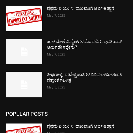
ಪ್ರಥಮ ಪಿ.ಯು.ಸಿ. ದಾಖಲಾತಿಗೆ ಅರ್ಜಿ ಆಹ್ವಾನ
May 7, 2025
ಪಾಕ್​ ಮೇಲೆ ಮಿಸೈಲ್​ಗಳ ಮೆರವಣಿಗೆ : ಇಂಡಿಯನ್
ಆರ್ಮಿ ಹೇಳಿದ್ದೇನು?
May 7, 2025
ತೀರ್ಥಹಳ್ಳಿ: ಪರಿಶಿಷ್ಟ ಜಾತಿಗಳ ವಿವಿಧ ಒಳಮೀಸಲಾತಿ
ದತ್ತಾಂಶ ಸಮೀಕ್ಷೆ
May 5, 2025
POPULAR POSTS
ಪ್ರಥಮ ಪಿ.ಯು.ಸಿ. ದಾಖಲಾತಿಗೆ ಅರ್ಜಿ ಆಹ್ವಾನ