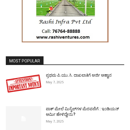
MOST POPULAR
ಪ್ರಥಮ ಪಿ.ಯು.ಸಿ. ದಾಖಲಾತಿಗೆ ಅರ್ಜಿ ಆಹ್ವಾನ
May 7, 2025
ಪಾಕ್​ ಮೇಲೆ ಮಿಸೈಲ್​ಗಳ ಮೆರವಣಿಗೆ : ಇಂಡಿಯನ್
ಆರ್ಮಿ ಹೇಳಿದ್ದೇನು?
May 7, 2025