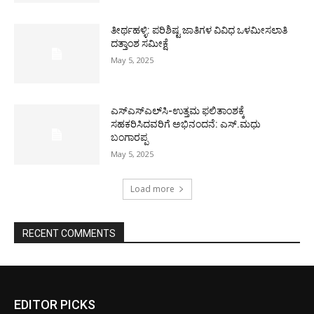
ತೀರ್ಥಹಳ್ಳಿ: ಪರಿಶಿಷ್ಟ ಜಾತಿಗಳ ವಿವಿಧ ಒಳಮೀಸಲಾತಿ
ದತ್ತಾಂಶ ಸಮೀಕ್ಷೆ
May 5, 2025
ಎಸ್‌ಎಸ್‌ಎಲ್‌ಸಿ-ಉತ್ತಮ ಫಲಿತಾಂಶಕ್ಕೆ
ಸಹಕರಿಸಿದವರಿಗೆ ಅಭಿನಂದನೆ: ಎಸ್.ಮಧು
ಬಂಗಾರಪ್ಪ
May 5, 2025
Load more
RECENT COMMENTS
EDITOR PICKS