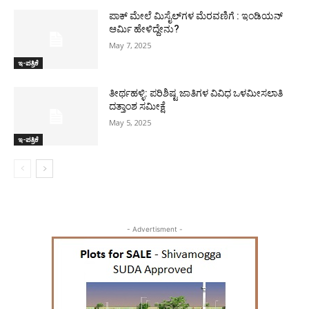
ಪಾಕ್​ ಮೇಲೆ ಮಿಸೈಲ್​ಗಳ ಮೆರವಣಿಗೆ : ಇಂಡಿಯನ್
ಆರ್ಮಿ ಹೇಳಿದ್ದೇನು?
May 7, 2025
ಇ-ಪತ್ರಿಕೆ
ತೀರ್ಥಹಳ್ಳಿ: ಪರಿಶಿಷ್ಟ ಜಾತಿಗಳ ವಿವಿಧ ಒಳಮೀಸಲಾತಿ
ದತ್ತಾಂಶ ಸಮೀಕ್ಷೆ
May 5, 2025
ಇ-ಪತ್ರಿಕೆ
- Advertisment -