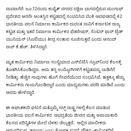
ದಾವಣಗೆರೆ: ಜೂ.12ರಂದು ಕುವೈತ್ ನಗರದ ದಕ್ಷಿಣ ಭಾಗದಲ್ಲಿರುವ ಮಂಗಾಫ್
ಪ್ರದೇಶದ ಆರನೇ ಅಂತಸ್ತಿನ ಕಟ್ಟಡದಲ್ಲಿ ಸಂಭವಿಸಿದ ಬೆಂಕಿ ಅವಘಡದಲ್ಲಿ 42
ಭಾರತೀಯ ವಲಸೆ ನಿರ್ಮಾಣ ಕಾರ್ಮಿಕರ ದುರಂತ ಸಾವಿಗೆ ಕರ್ನಾಟಕ ರಾಜ್ಯ
ಕಟ್ಟಡ ಮತ್ತು ಇತರೆ ನಿರ್ಮಾಣ ಕಾರ್ಮಿಕರ ಫೆಡರೇಷನ್, ಸೆಂಟರ್ ಫಾರ್ ಟ್ರೆಡ್
ಯುನಿಯನ್ (ಸಿಐಟಿಯು) ತೀವ್ರ ಸಂತಾಪ ಸೂಚಿಸುತ್ತವೆ ಎಂದು ಆನಂದ್
ರಾಜ್ ಕೆ.ಹೆಚ್. ತಿಳಿಸಿದ್ದಾರೆ.
ಮೃತ ಕಾರ್ಮಿಕರು ನಿರ್ಮಾಣ ಸಂಸ್ಥೆಯಾದ ಎನ್‌ಬಿಟಿಸಿ ಗ್ರೂಪ್‌ನಿಂದ ಕೆಲಸಕ್ಕೆ
ತೊಡಗಿಸಿಕೊಂಡಿದ್ದರು. ಅದು ತನ್ನ ಉದ್ಯೋಗಿಗಳಿಗೆ ಕಟ್ಟಡವನ್ನು ಬಾಡಿಗೆಗೆ
ನೀಡಿತ್ತು. ಹೆಚ್ಚಿನ ಸಾವುಗಳು ಹೊಗೆ ಸೇವನೆಯಿಂದ ಸಂಭವಿಸಿವೆ. ಹತ್ತಕ್ಕೂ ಹೆಚ್ಚು
ಕಾರ್ಮಿಕರು ಗಾಯಗೊಂಡಿದ್ದಾರೆ ಎಂದು ಮಾಧ್ಯಮಗಳು ವರದಿ ಮಾಡಿವೆ ಎಂದು
ಅವರು ಹೇಳಿದ್ದಾರೆ.
ಈ ಆಘಾತಕಾರಿ ಘಟನೆ ಮತ್ತೊಮ್ಮೆ ಗಲ್ಫ್ ರಾಷ್ಟ್ರಗಳಲ್ಲಿ ಕೆಲಸ ಮಾಡುವ
ಭಾರತೀಯ ವಲಸೆ ಕಾರ್ಮಿಕರ ಅಭದ್ರತೆಯ ಜೀವನ ಮತ್ತು ಅಪಾಯಕಾರಿ
ಕೆಲಸದ ಪರಿಸ್ಥಿತಿಗಳ ಮೇಲೆ ಬೆಳಕು ಚೆಲ್ಲುತ್ತದೆ. ಅಲ್ಲಿನ ಮಾಲೀಕರು
ಅನುಸರಿಸುವ ‘ಕಫಾಲಾ’ ಎಂಬ ಶೋಷಕ ವ್ಯವಸ್ಥೆ ನೌಕರ -ಕಾರ್ಮಿಕರಿಗೆ