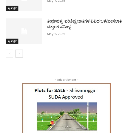
May 7, 2025
ಇ-ಪತ್ರಿಕೆ
ತೀರ್ಥಹಳ್ಳಿ: ಪರಿಶಿಷ್ಟ ಜಾತಿಗಳ ವಿವಿಧ ಒಳಮೀಸಲಾತಿ
ದತ್ತಾಂಶ ಸಮೀಕ್ಷೆ
May 5, 2025
ಇ-ಪತ್ರಿಕೆ
- Advertisment -