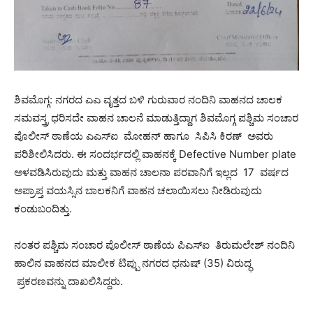
ಶಿವಮೊಗ್ಗ: ನಗರದ ಎಎ ವೃತ್ತದ ಬಳಿ ಗುರುವಾರ ನಂದಿನಿ ವಾಹನದ ಚಾಲಕ
ಸಮವಸ್ತ್ರ ಧರಿಸದೇ ವಾಹನ ಚಾಲನೆ ಮಾಡುತ್ತಿದ್ದಾಗ ಶಿವಮೊಗ್ಗ ಪಶ್ಚಿಮ ಸಂಚಾರ
ಪೊಲೀಸ್ ಠಾಣೆಯ ಎಎಸ್ಐ ಮೋಹನ್ ಹಾಗೂ ಸಿಪಿಸಿ ಕಿರಣ್ ಅವರು
ಪರಿಶೀಲಿಸಿದರು. ಈ ಸಂದರ್ಭದಲ್ಲಿ ವಾಹನಕ್ಕೆ Defective Number plate
ಅಳವಡಿಸಿರುವುದು ಮತ್ತು ವಾಹನ ಚಾಲನಾ ಪರವಾನಿಗೆ ಇಲ್ಲದ 17 ವರ್ಷದ
ಅಪ್ರಾಪ್ತ ವಯಸ್ಸಿನ ಬಾಲಕನಿಗೆ ವಾಹನ ಚಲಾಯಿಸಲು ನೀಡಿರುವುದು
ಕಂಡುಬಂದಿತ್ತು.
ನಂತರ ಪಶ್ಚಿಮ ಸಂಚಾರ ಪೊಲೀಸ್ ಠಾಣೆಯ ಪಿಎಸ್ಐ ತಿರುಮಲೇಶ್ ನಂದಿನಿ
ಹಾಲಿನ ವಾಹನದ ಮಾಲೀಕ ಟಿಪ್ಪು ನಗರದ ಧನುಷ್ (35) ವಿರುದ್ಧ
ಪ್ರಕರಣವನ್ನು ದಾಖಲಿಸಿದ್ದರು.