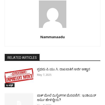
Nammanaadu
RELATED ARTICLES
ಪ್ರಥಮ ಪಿ.ಯು.ಸಿ. ದಾಖಲಾತಿಗೆ ಅರ್ಜಿ ಆಹ್ವಾನ
May 7, 2025
ಇ-ಪತ್ರಿಕೆ
ಪಾಕ್​ ಮೇಲೆ ಮಿಸೈಲ್​ಗಳ ಮೆರವಣಿಗೆ : ಇಂಡಿಯನ್
ಆರ್ಮಿ ಹೇಳಿದ್ದೇನು?