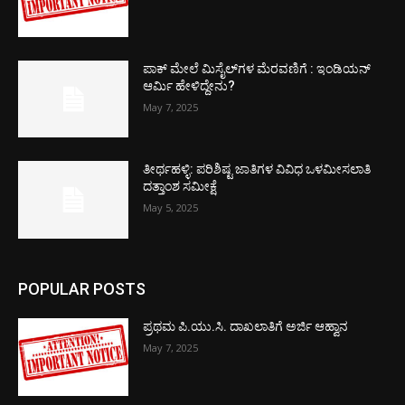
ಪಾಕ್​ ಮೇಲೆ ಮಿಸೈಲ್​ಗಳ ಮೆರವಣಿಗೆ : ಇಂಡಿಯನ್
ಆರ್ಮಿ ಹೇಳಿದ್ದೇನು?
May 7, 2025
ತೀರ್ಥಹಳ್ಳಿ: ಪರಿಶಿಷ್ಟ ಜಾತಿಗಳ ವಿವಿಧ ಒಳಮೀಸಲಾತಿ
ದತ್ತಾಂಶ ಸಮೀಕ್ಷೆ
May 5, 2025
POPULAR POSTS
ಪ್ರಥಮ ಪಿ.ಯು.ಸಿ. ದಾಖಲಾತಿಗೆ ಅರ್ಜಿ ಆಹ್ವಾನ
May 7, 2025