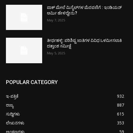
ಪಾಕ್​ ಮೇಲೆ ಮಿಸೈಲ್​ಗಳ ಮೆರವಣಿಗೆ : ಇಂಡಿಯನ್
ಆರ್ಮಿ ಹೇಳಿದ್ದೇನು?
May 7, 2025
ತೀರ್ಥಹಳ್ಳಿ: ಪರಿಶಿಷ್ಟ ಜಾತಿಗಳ ವಿವಿಧ ಒಳಮೀಸಲಾತಿ
ದತ್ತಾಂಶ ಸಮೀಕ್ಷೆ
May 5, 2025
POPULAR CATEGORY
ಇ-ಪತ್ರಿಕೆ
932
ರಾಜ್ಯ
887
ಸುದ್ದಿಗಳು
615
ಲೇಖನಗಳು
353
ಅಂಕಣಗಳು
59