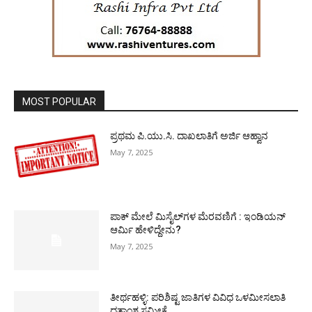
MOST POPULAR
ಪ್ರಥಮ ಪಿ.ಯು.ಸಿ. ದಾಖಲಾತಿಗೆ ಅರ್ಜಿ ಆಹ್ವಾನ
May 7, 2025
ಪಾಕ್​ ಮೇಲೆ ಮಿಸೈಲ್​ಗಳ ಮೆರವಣಿಗೆ : ಇಂಡಿಯನ್
ಆರ್ಮಿ ಹೇಳಿದ್ದೇನು?
May 7, 2025
ತೀರ್ಥಹಳ್ಳಿ: ಪರಿಶಿಷ್ಟ ಜಾತಿಗಳ ವಿವಿಧ ಒಳಮೀಸಲಾತಿ
ದತ್ತಾಂಶ ಸಮೀಕ್ಷೆ