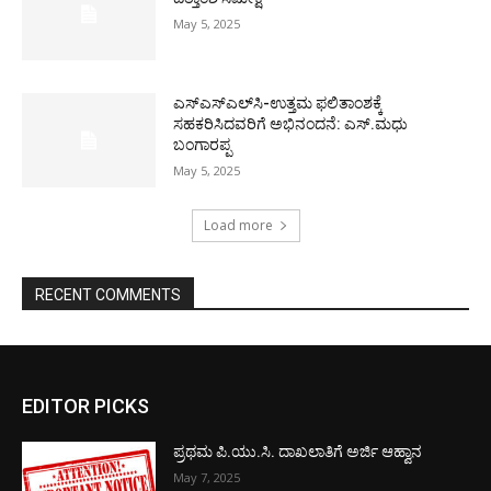
May 5, 2025
ಎಸ್‌ಎಸ್‌ಎಲ್‌ಸಿ-ಉತ್ತಮ ಫಲಿತಾಂಶಕ್ಕೆ
ಸಹಕರಿಸಿದವರಿಗೆ ಅಭಿನಂದನೆ: ಎಸ್.ಮಧು
ಬಂಗಾರಪ್ಪ
May 5, 2025
Load more
RECENT COMMENTS
EDITOR PICKS
ಪ್ರಥಮ ಪಿ.ಯು.ಸಿ. ದಾಖಲಾತಿಗೆ ಅರ್ಜಿ ಆಹ್ವಾನ
May 7, 2025