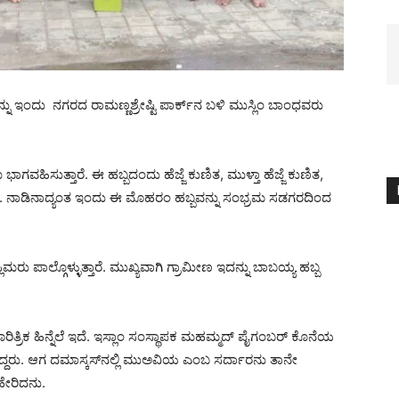
 ಇಂದು ನಗರದ ರಾಮಣ್ಣಶ್ರೇಷ್ಟಿ ಪಾರ್ಕ್‌ನ ಬಳಿ ಮುಸ್ಲಿಂ ಬಾಂಧವರು
ಾಗವಹಿಸುತ್ತಾರೆ. ಈ ಹಬ್ಬದಂದು ಹೆಜ್ಜೆ ಕುಣಿತ, ಮುಳ್ತಾ ಹೆಜ್ಜೆ ಕುಣಿತ,
ದೆ. ನಾಡಿನಾದ್ಯಂತ ಇಂದು ಈ ಮೊಹರಂ ಹಬ್ಬವನ್ನು ಸಂಭ್ರಮ ಸಡಗರದಿಂದ
ರು ಪಾಲ್ಗೊಳ್ಳುತ್ತಾರೆ. ಮುಖ್ಯವಾಗಿ ಗ್ರಾಮೀಣ ಇದನ್ನು ಬಾಬಯ್ಯ ಹಬ್ಬ
ಾರಿತ್ರಿಕ ಹಿನ್ನೆಲೆ ಇದೆ. ಇಸ್ಲಾಂ ಸಂಸ್ಥಾಪಕ ಮಹಮ್ಮದ್ ಪೈಗಂಬರ್ ಕೊನೆಯ
ದ್ದರು. ಆಗ ದಮಾಸ್ಕಸ್‌ನಲ್ಲಿ ಮುಅವಿಯ ಎಂಬ ಸರ್ದಾರನು ತಾನೇ
ಹೇರಿದನು.