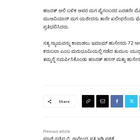
ಹಜರತ್ ಅಲಿ ಬಳಿಕ ಅವರ ಮಗ ಪೈಗಂಬರರ ಎರಡನೇ ಮೊಮ್
ಮುಅವಿಯಾನ್ ಮಗ ಯಜೀದನು ತಾನೇ ಖಲೀಫನೆಂದು ಘೋಷ
ಪ್ರತಿಭಟಿಸಿದರು.
ಸತ್ಯ ನ್ಯಾಯವನ್ನು ಕಾಪಾಡಲು ಇಮಾಮ್ ಹುಸೇನರು 72 ಅ
ಕರುಬಲಾ ಎಂಬ ಮರುಭೂಮಿಯಲ್ಲಿ ನಡೆದ ತುಮುಲ ಯುದ್ಧದಲ್ಲ
ತಮ್ಮನ್ನೆ ಸಮರ್ಪಿಸಿಕೊಂಡು ಹಜರತ್ ಹಸನ್ ಮತ್ತು ಹುಸೇನರ 
Share
Previous article
ಮಾಜಿ ಸಚಿವ ಬಿ. ನಾಗೇಂದ್ರ ಪತ್ನಿ ಇಡಿ ವಶಕ್ಕೆ