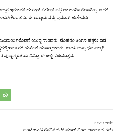
ಮಗ ಇಮಾಮ್ ಹುಸೇನ್ ಖಲೀಫ್ ಪಟ್ಟ ಅಲಂಕರಿಸಬೇಕಾಗಿತ್ತು. ಆದರೆ
ಿಸಿಕೊಂಡನು. ಈ ಅನ್ಯಾಯವನ್ನು ಇಮಾನ್ ಹುಸೇನರು
ನುಯಾಯಿಗಳೊಡನೆ ಯುದ್ಧ ಸಾರಿದರು. ಮೊಹರಂ ತಿಂಗಳ ಹತ್ತನೇ ದಿನ
ಿ ಇಮಾಮ್ ಹುಸೇನ್ ಹುತಾತ್ಮರಾದರು. ಶಾಂತಿ ಮತ್ತು ಧರ್ಮಕ್ಕಾಗಿ
ಪುಣ್ಯ ಸ್ಮರಣೆಯ ನಿಮಿತ್ತ ಈ ಹಬ್ಬ ನಡೆಯುತ್ತದೆ.
Next article
ಪಂಚೆಯುಟ್ಟ ರೈತನಿಗೆ ಜಿ ಟಿ ಮಾಲ್ ನಿಂದ ಅವಮಾನ: ಕ್ಷಮೆ