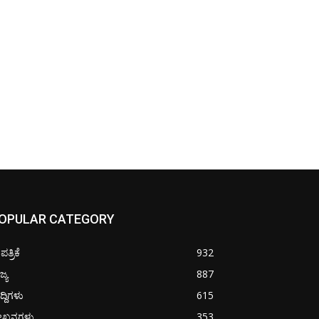
OPULAR CATEGORY
ತ್ರಿಕೆ
932
ಜ್ಯ
887
ದ್ದಿಗಳು
615
ೇಖನಗಳು
353