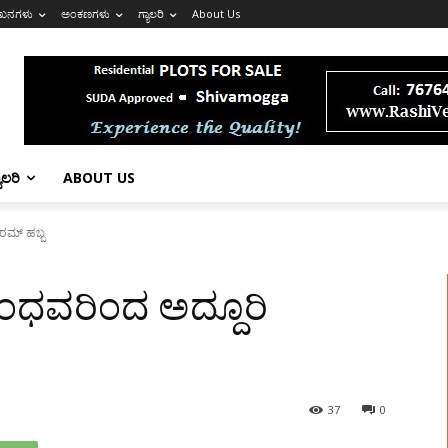
ಖನಗಳು
ಅಂಕಣಗಳು
ಗ್ಯಾಲರಿ
About Us
ಯಾಲರಿ
ABOUT US
ಹರಮ್ ಹಬ್ಬ
ಬಾಂಧವರಿಂದ ಅದ್ದೂರಿ
37
0