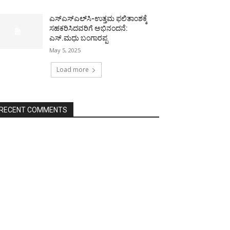
ಎಸ್‌ಎಸ್‌ಎಲ್‌ಸಿ-ಉತ್ತಮ ಫಲಿತಾಂಶಕ್ಕೆ
ಸಹಕರಿಸಿದವರಿಗೆ ಅಭಿನಂದನೆ:
ಎಸ್.ಮಧು ಬಂಗಾರಪ್ಪ
May 5, 2025
Load more
RECENT COMMENTS