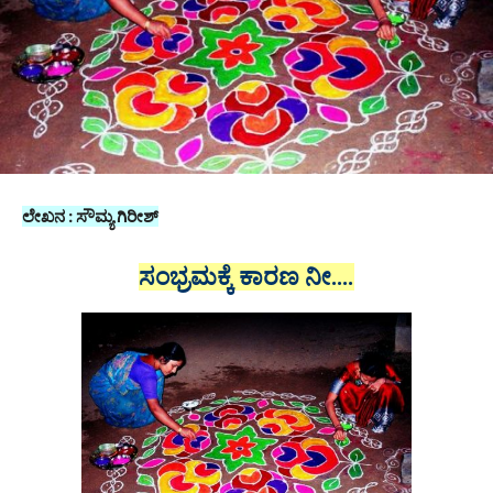
ಲೇಖನ : ಸೌಮ್ಯ ಗಿರೀಶ್
ಸಂಭ್ರಮಕ್ಕೆ ಕಾರಣ ನೀ….