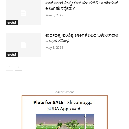
ಪಾಕ್​ ಮೇಲೆ ಮಿಸೈಲ್​ಗಳ ಮೆರವಣಿಗೆ : ಇಂಡಿಯನ್
ಆರ್ಮಿ ಹೇಳಿದ್ದೇನು?
May 7, 2025
ಇ-ಪತ್ರಿಕೆ
ತೀರ್ಥಹಳ್ಳಿ: ಪರಿಶಿಷ್ಟ ಜಾತಿಗಳ ವಿವಿಧ ಒಳಮೀಸಲಾತಿ
ದತ್ತಾಂಶ ಸಮೀಕ್ಷೆ
May 5, 2025
ಇ-ಪತ್ರಿಕೆ
- Advertisment -