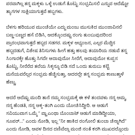
ಪರವಾಗಿಲ್ಲ ತನ್ನ ಮಕ್ಕಳು ಒಳ್ಳೆ ಉಡುಗೆ ತೊಟ್ಟು ಸಂಭ್ರಮಿಸಲಿ ಎನ್ನುವ ಅದೆಷ್ಟೋ
ತ್ಯಾಗಗಳ ಸಾಕ್ಷಿಯಾಗುತ್ತವೆ ಹಬ್ಬಗಳು.
ಬೆಳಗು ಹರಿಯುವ ಮುಂಚೆಯೇ ಎದ್ದು ಮಂಜು ಮುಸುಕಿದ ಮುಂಜಾವಿನಲಿ
ಬಣ್ಣ-ಬಣ್ಣದ ಹಸೆ ಬಿಡಿಸಿ, ಅದಕ್ಕೊಂದಷ್ಟು ರಂಗು ತುಂಬುವುದರಿಂದ
ಪ್ರಾರಂಭವಾಗುತ್ತದೆ ಹಬ್ಬದ ಸಡಗರ. ಮಕ್ಕಳ ಅಭ್ಯಂಜನ, ಎಲ್ಲರ ಮೆಚ್ಚಿನ
ಹಬ್ಬದಡುಗೆ, ವಿಶೇಷ ತಿನಿಸುಗಳು ಹೀಗೆ ಹತ್ತು ಹಲವು ತಯಾರಿಯ ನಡುವೆ ತನ್ನ
ಸಿಂಗಾರಕ್ಕೇ ಹೊತ್ತು ಸಿಗದೇ ಆದಾವುದೋ ಸೀರೆಗೆ, ಅದಾವುದೋ ಕುಪ್ಪಸ
ತೊಟ್ಟು, ನೀರೆರೆದ ತಲೆಯ ಸಿಕ್ಕನ್ನೂ ಬಿಡಿ ಸದೆ ಒಂದು ತುರುಬು ಕಟ್ಟಿ
ಮನೆಯವರೆಲ್ಲರ ಸಂಭ್ರಮ ಹೆಚ್ಚಿಸುತ್ತಾ, ಅದರಲ್ಲೇ ತನ್ನ ಸಂಭ್ರಮ ಕಾಣುತ್ತಾಳೆ
ಹೆಣ್ಣು.
ಆದರೆ ಅದೆಷ್ಟು ಮಂದಿ ತಾನೆ ನಮ್ಮ ಸಂಭ್ರಮಕ್ಕೆ ಈ ಕಳೆ ತಂದವಳು ನನ್ನ ಅಮ್ಮ,
ನನ್ನ ಹೆಂಡತಿ, ನನ್ನ ಅಕ್ಕ-ತಂಗಿ ಎಂದು ಯೋಚಿಸಿದ್ದೀರಿ. ಆ ಅಡುಗೆ
ಸವಿಯುವಾಗ ಒಮ್ಮೆ “ ವ್ಹಾ ಎಂಥಾ ಬೊಂಬಾಟ್ ಅಡುಗೆ ಮಾಡಿದ್ದೀಯಾ,
ಸೂಪರ್…” ಎಂದು ನೋಡಿ, ಇಲ್ಲ “ನೀ ಹಾಕಿದ ರಂಗೋಲಿ ತುಂಬಾ ಚೆನ್ನಾಗಿದೆ”
ಎಂದು ನೋಡಿ, ಅವಳ ದಿನದ ದಣಿವೆಲ್ಲಾ ಮಂಜಿ ನಂತೆ ಕರಗಿ ಮುಖದಲ್ಲೊಂದು