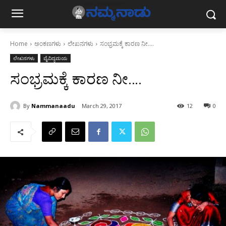
Home
ಅಂಕಣಗಳು
ಲೇಖನಗಳು
ಸಂಭ್ರಮಕ್ಕೆ ಕಾರಣ ನೀ....
ಲೇಖನಗಳು
ವೈವಿದ್ಯಮಯ
ಸಂಭ್ರಮಕ್ಕೆ ಕಾರಣ ನೀ….
By
Nammanaadu
March 29, 2017
12
0