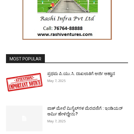
MOST POPULAR
ಪ್ರಥಮ ಪಿ.ಯು.ಸಿ. ದಾಖಲಾತಿಗೆ ಅರ್ಜಿ ಆಹ್ವಾನ
May 7, 2025
ಪಾಕ್​ ಮೇಲೆ ಮಿಸೈಲ್​ಗಳ ಮೆರವಣಿಗೆ : ಇಂಡಿಯನ್
ಆರ್ಮಿ ಹೇಳಿದ್ದೇನು?
May 7, 2025