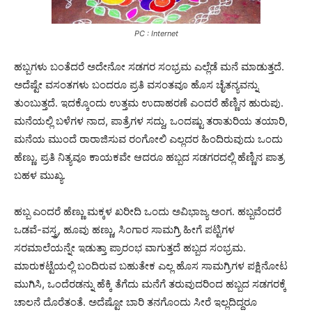
PC : Internet
ಹಬ್ಬಗಳು ಬಂತೆದರೆ ಅದೇನೋ ಸಡಗರ ಸಂಭ್ರಮ ಎಲ್ಲೆಡೆ ಮನೆ ಮಾಡುತ್ತದೆ.
ಅದೆಷ್ಟೇ ವಸಂತಗಳು ಬಂದರೂ ಪ್ರತಿ ವಸಂತವೂ ಹೊಸ ಚೈತನ್ಯವನ್ನು
ತುಂಬುತ್ತದೆ. ಇದಕ್ಕೊಂದು ಉತ್ತಮ ಉದಾಹರಣೆ ಎಂದರೆ ಹೆಣ್ಣಿನ ಹುರುಪು.
ಮನೆಯಲ್ಲಿ ಬಳೆಗಳ ನಾದ, ಪಾತ್ರೆಗಳ ಸದ್ದು, ಒಂದಷ್ಟು ತರಾತುರಿಯ ತಯಾರಿ,
ಮನೆಯ ಮುಂದೆ ರಾರಾಜಿಸುವ ರಂಗೋಲಿ ಎಲ್ಲದರ ಹಿಂದಿರುವುದು ಒಂದು
ಹೆಣ್ಣು. ಪ್ರತಿ ನಿತ್ಯವೂ ಕಾಯಕವೇ ಆದರೂ ಹಬ್ಬದ ಸಡಗರದಲ್ಲಿ ಹೆಣ್ಣಿನ ಪಾತ್ರ
ಬಹಳ ಮುಖ್ಯ.
ಹಬ್ಬ ಎಂದರೆ ಹೆಣ್ಣು ಮಕ್ಕಳ ಖರೀದಿ ಒಂದು ಅವಿಭಾಜ್ಯ ಅಂಗ. ಹಬ್ಬವೆಂದರೆ
ಒಡವೆ-ವಸ್ತ್ರ, ಹೂವು ಹಣ್ಣು, ಸಿಂಗಾರ ಸಾಮಗ್ರಿ ಹೀಗೆ ಪಟ್ಟಿಗಳ
ಸರಮಾಲೆಯನ್ನೇ ಇಡುತ್ತಾ ಪ್ರಾರಂಭ ವಾಗುತ್ತದೆ ಹಬ್ಬದ ಸಂಭ್ರಮ.
ಮಾರುಕಟ್ಟೆಯಲ್ಲಿ ಬಂದಿರುವ ಬಹುತೇಕ ಎಲ್ಲ ಹೊಸ ಸಾಮಗ್ರಿಗಳ ಪಕ್ಷಿನೋಟ
ಮುಗಿಸಿ, ಒಂದೆರಡನ್ನು ಹೆಕ್ಕಿ ತೆಗೆದು ಮನೆಗೆ ತರುವುದರಿಂದ ಹಬ್ಬದ ಸಡಗರಕ್ಕೆ
ಚಾಲನೆ ದೊರೆತಂತೆ. ಅದೆಷ್ಟೋ ಬಾರಿ ತನಗೊಂದು ಸೀರೆ ಇಲ್ಲದಿದ್ದರೂ