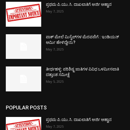
ಪ್ರಥಮ ಪಿ.ಯು.ಸಿ. ದಾಖಲಾತಿಗೆ ಅರ್ಜಿ ಆಹ್ವಾನ
May 7, 2025
ಪಾಕ್​ ಮೇಲೆ ಮಿಸೈಲ್​ಗಳ ಮೆರವಣಿಗೆ : ಇಂಡಿಯನ್
ಆರ್ಮಿ ಹೇಳಿದ್ದೇನು?
May 7, 2025
ತೀರ್ಥಹಳ್ಳಿ: ಪರಿಶಿಷ್ಟ ಜಾತಿಗಳ ವಿವಿಧ ಒಳಮೀಸಲಾತಿ
ದತ್ತಾಂಶ ಸಮೀಕ್ಷೆ
May 5, 2025
POPULAR POSTS
ಪ್ರಥಮ ಪಿ.ಯು.ಸಿ. ದಾಖಲಾತಿಗೆ ಅರ್ಜಿ ಆಹ್ವಾನ
May 7, 2025