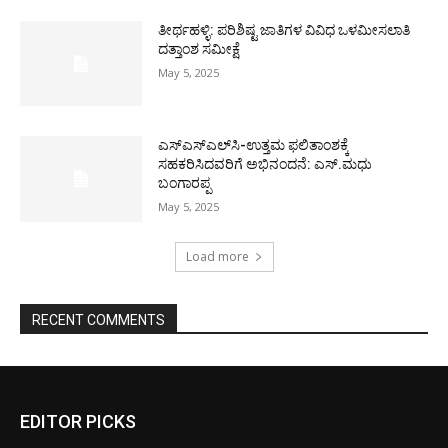
ತೀರ್ಥಹಳ್ಳಿ: ಪರಿಶಿಷ್ಟ ಜಾತಿಗಳ ವಿವಿಧ ಒಳಮೀಸಲಾತಿ
ದತ್ತಾಂಶ ಸಮೀಕ್ಷೆ
May 5, 2025
ಎಸ್‌ಎಸ್‌ಎಲ್‌ಸಿ-ಉತ್ತಮ ಫಲಿತಾಂಶಕ್ಕೆ
ಸಹಕರಿಸಿದವರಿಗೆ ಅಭಿನಂದನೆ: ಎಸ್.ಮಧು
ಬಂಗಾರಪ್ಪ
May 5, 2025
Load more
RECENT COMMENTS
EDITOR PICKS