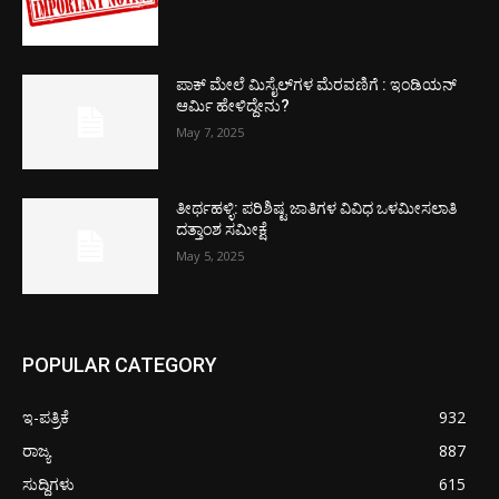
ಪಾಕ್​ ಮೇಲೆ ಮಿಸೈಲ್​ಗಳ ಮೆರವಣಿಗೆ : ಇಂಡಿಯನ್
ಆರ್ಮಿ ಹೇಳಿದ್ದೇನು?
May 7, 2025
ತೀರ್ಥಹಳ್ಳಿ: ಪರಿಶಿಷ್ಟ ಜಾತಿಗಳ ವಿವಿಧ ಒಳಮೀಸಲಾತಿ
ದತ್ತಾಂಶ ಸಮೀಕ್ಷೆ
May 5, 2025
POPULAR CATEGORY
ಇ-ಪತ್ರಿಕೆ
932
ರಾಜ್ಯ
887
ಸುದ್ದಿಗಳು
615