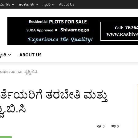
ಖನಗಳು
ಅಂಕಣಗಳು
ಗ್ಯಾಲರಿ
About Us
ಯಾಲರಿ
ABOUT US
ರ್ಯಗಾರ : ಡಾ. ಪೃಥ್ವಿ.ಬಿ.ಸಿ
್ತೆಯರಿಗೆ ತರಬೇತಿ ಮತ್ತು
.ಬಿ.ಸಿ
0
0