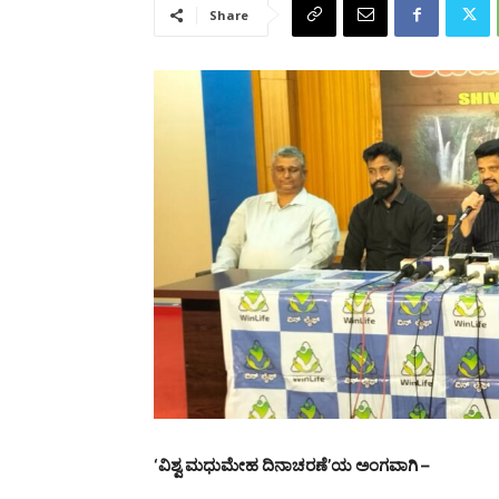
Share
‘ವಿಶ್ವ ಮಧುಮೇಹ ದಿನಾಚರಣೆ’ಯ ಅಂಗವಾಗಿ –