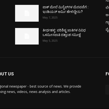
ಸು
ಲ
ಪಾಕ್​ ಮೇಲೆ ಮಿಸೈಲ್​ಗಳ ಮೆರವಣಿಗೆ :
ಇಂಡಿಯನ್ ಆರ್ಮಿ ಹೇಳಿದ್ದೇನು?
ಅ
May 7, 2025
ಗ್
ವ
ತೀರ್ಥಹಳ್ಳಿ: ಪರಿಶಿಷ್ಟ ಜಾತಿಗಳ ವಿವಿಧ
ಒಳಮೀಸಲಾತಿ ದತ್ತಾಂಶ ಸಮೀಕ್ಷೆ
May 5, 2025
OUT US
F
gional newspaper - best source of news. We provide
king news, videos, news analysis and articles.