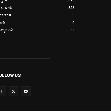
ದ್ದಿಗಳು
615
ೇಖನಗಳು
353
ಂಕಣಗಳು
59
ಯಾಲರಿ
40
ೈವಿದ್ಯಮಯ
34
OLLOW US