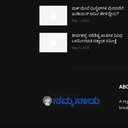
ಪಾಕ್​ ಮೇಲೆ ಮಿಸೈಲ್​ಗಳ ಮೆರವಣಿಗೆ :
ಇಂಡಿಯನ್ ಆರ್ಮಿ ಹೇಳಿದ್ದೇನು?
May 7, 2025
ತೀರ್ಥಹಳ್ಳಿ: ಪರಿಶಿಷ್ಟ ಜಾತಿಗಳ ವಿವಿಧ
ಒಳಮೀಸಲಾತಿ ದತ್ತಾಂಶ ಸಮೀಕ್ಷೆ
May 5, 2025
AB
A re
brea