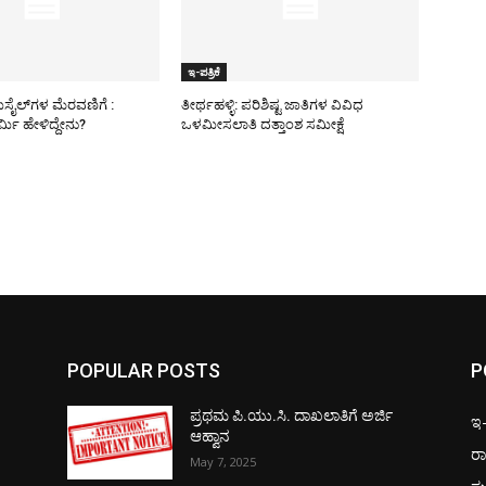
ಇ-ಪತ್ರಿಕೆ
ಿಸೈಲ್​ಗಳ ಮೆರವಣಿಗೆ :
ತೀರ್ಥಹಳ್ಳಿ: ಪರಿಶಿಷ್ಟ ಜಾತಿಗಳ ವಿವಿಧ
ಮಿ ಹೇಳಿದ್ದೇನು?
ಒಳಮೀಸಲಾತಿ ದತ್ತಾಂಶ ಸಮೀಕ್ಷೆ
POPULAR POSTS
P
ಪ್ರಥಮ ಪಿ.ಯು.ಸಿ. ದಾಖಲಾತಿಗೆ ಅರ್ಜಿ
ಇ-ಪ
ಆಹ್ವಾನ
ರಾ
May 7, 2025