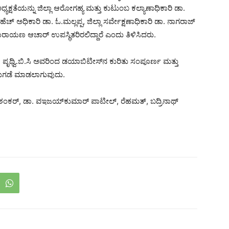
ಧ್ಯಕ್ಷತೆಯನ್ನು ಜಿಲ್ಲಾ ಆರೋಗಹ್ಯ ಮತ್ತು ಕುಟುಂಬ ಕಲ್ಯಾಣಾಧಿಕಾರಿ ಡಾ.
ಹೆಚ್ ಅಧಿಕಾರಿ ಡಾ. ಓ.ಮಲ್ಲಪ್ಪ, ಜಿಲ್ಲಾ ಸರ್ವೇಕ್ಷಣಾಧಿಕಾರಿ ಡಾ. ನಾಗರಾಜ್
್ಮೀನಾರಾಯಣ ಆಚಾರ್ ಉಪಸ್ಥಿತರಿರಲಿದ್ದಾರೆ ಎಂದು ತಿಳಿಸಿದರು.
 ಪೃಥ್ವಿ.ಬಿ.ಸಿ ಅವರಿಂದ ಡಯಾಬಿಟೀಸ್‍ನ ಕುರಿತು ಸಂಪೂರ್ಣ ಮತ್ತು
ಬಿಡುಗಡೆ ಮಾಡಲಾಗುವುದು.
ಡಾ. ಶಂಕರ್, ಡಾ. ವಇಜಯ್‍ಕುಮಾರ್ ಪಾಟೀಲ್, ರೆಹಮತ್, ಬದ್ರಿನಾಥ್