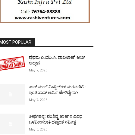
MOST POPULAR
ಪ್ರಥಮ ಪಿ.ಯು.ಸಿ. ದಾಖಲಾತಿಗೆ ಅರ್ಜಿ
ಆಹ್ವಾನ
May 7, 2025
ಪಾಕ್​ ಮೇಲೆ ಮಿಸೈಲ್​ಗಳ ಮೆರವಣಿಗೆ :
ಇಂಡಿಯನ್ ಆರ್ಮಿ ಹೇಳಿದ್ದೇನು?
May 7, 2025
ತೀರ್ಥಹಳ್ಳಿ: ಪರಿಶಿಷ್ಟ ಜಾತಿಗಳ ವಿವಿಧ
ಒಳಮೀಸಲಾತಿ ದತ್ತಾಂಶ ಸಮೀಕ್ಷೆ
May 5, 2025