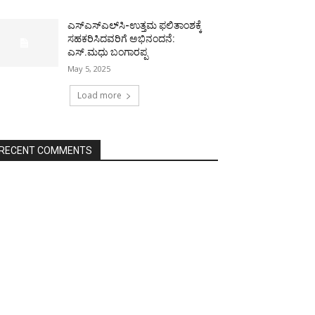
ಎಸ್‌ಎಸ್‌ಎಲ್‌ಸಿ-ಉತ್ತಮ ಫಲಿತಾಂಶಕ್ಕೆ
ಸಹಕರಿಸಿದವರಿಗೆ ಅಭಿನಂದನೆ:
ಎಸ್.ಮಧು ಬಂಗಾರಪ್ಪ
May 5, 2025
Load more
RECENT COMMENTS