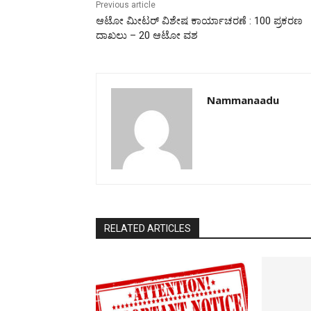
Previous article
ಆಟೋ ಮೀಟರ್ ವಿಶೇಷ ಕಾರ್ಯಾಚರಣೆ : 100 ಪ್ರಕರಣ
ದಾಖಲು – 20 ಆಟೋ ವಶ
Nammanaadu
RELATED ARTICLES