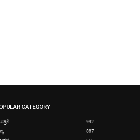
OPULAR CATEGORY
ತ್ರಿಕೆ
932
ಜ್ಯ
887