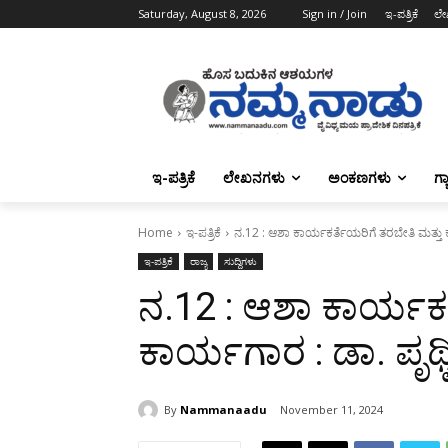
Saturday, August 8, 2026
Sign in / Join
ಇ-ಪತ್ರಿಕೆ
ಲೇ
ಇ-ಪತ್ರಿಕೆ
ಲೇಖನಗಳು
ಅಂಕಣಗಳು
ಗ್
Home
ಇ-ಪತ್ರಿಕೆ
ನ.12 : ಆಶಾ ಕಾರ್ಯಕರ್ತೆಯರಿಗೆ ತರಬೇತಿ ಮತ್ತು ಕಾ
ಇ-ಪತ್ರಿಕೆ
ರಾಜ್ಯ
ಸುದ್ದಿಗಳು
ನ.12 : ಆಶಾ ಕಾರ್ಯಕರ
ಕಾರ್ಯಗಾರ : ಡಾ. ಪೃಥ್ವಿ
By
Nammanaadu
November 11, 2024