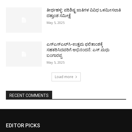
ತೀರ್ಥಹಳ್ಳಿ: ಪರಿಶಿಷ್ಟ ಜಾತಿಗಳ ವಿವಿಧ ಒಳಮೀಸಲಾತಿ
ದತ್ತಾಂಶ ಸಮೀಕ್ಷೆ
May 5, 2025
ಎಸ್‌ಎಸ್‌ಎಲ್‌ಸಿ-ಉತ್ತಮ ಫಲಿತಾಂಶಕ್ಕೆ
ಸಹಕರಿಸಿದವರಿಗೆ ಅಭಿನಂದನೆ: ಎಸ್.ಮಧು
ಬಂಗಾರಪ್ಪ
May 5, 2025
Load more
RECENT COMMENTS
EDITOR PICKS