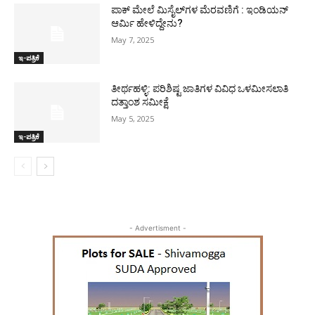
ಪಾಕ್​ ಮೇಲೆ ಮಿಸೈಲ್​ಗಳ ಮೆರವಣಿಗೆ : ಇಂಡಿಯನ್
ಆರ್ಮಿ ಹೇಳಿದ್ದೇನು?
May 7, 2025
ಇ-ಪತ್ರಿಕೆ
ತೀರ್ಥಹಳ್ಳಿ: ಪರಿಶಿಷ್ಟ ಜಾತಿಗಳ ವಿವಿಧ ಒಳಮೀಸಲಾತಿ
ದತ್ತಾಂಶ ಸಮೀಕ್ಷೆ
May 5, 2025
ಇ-ಪತ್ರಿಕೆ
- Advertisment -