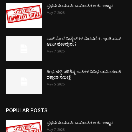
ಪ್ರಥಮ ಪಿ.ಯು.ಸಿ. ದಾಖಲಾತಿಗೆ ಅರ್ಜಿ ಆಹ್ವಾನ
May 7, 2025
ಪಾಕ್​ ಮೇಲೆ ಮಿಸೈಲ್​ಗಳ ಮೆರವಣಿಗೆ : ಇಂಡಿಯನ್
ಆರ್ಮಿ ಹೇಳಿದ್ದೇನು?
May 7, 2025
ತೀರ್ಥಹಳ್ಳಿ: ಪರಿಶಿಷ್ಟ ಜಾತಿಗಳ ವಿವಿಧ ಒಳಮೀಸಲಾತಿ
ದತ್ತಾಂಶ ಸಮೀಕ್ಷೆ
May 5, 2025
POPULAR POSTS
ಪ್ರಥಮ ಪಿ.ಯು.ಸಿ. ದಾಖಲಾತಿಗೆ ಅರ್ಜಿ ಆಹ್ವಾನ
May 7, 2025