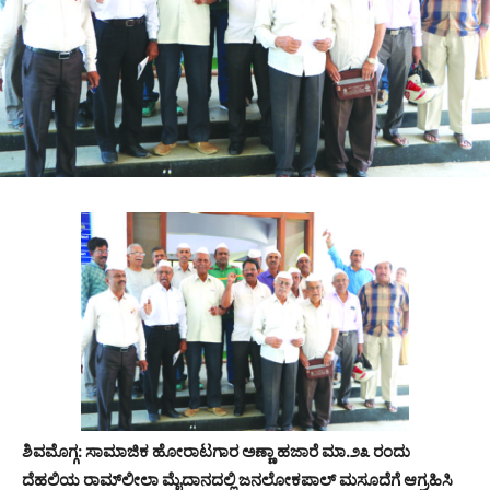
ಶಿವಮೊಗ್ಗ: ಸಾಮಾಜಿಕ ಹೋರಾಟಗಾರ ಅಣ್ಣಾ ಹಜಾರೆ ಮಾ.೨೩ ರಂದು
ದೆಹಲಿಯ ರಾಮ್‌ಲೀಲಾ ಮೈದಾನದಲ್ಲಿ ಜನಲೋಕಪಾಲ್ ಮಸೂದೆಗೆ ಆಗ್ರಹಿಸಿ