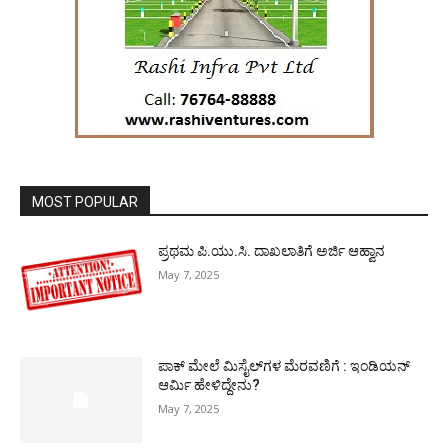
MOST POPULAR
ಪ್ರಥಮ ಪಿ.ಯು.ಸಿ. ದಾಖಲಾತಿಗೆ ಅರ್ಜಿ ಆಹ್ವಾನ
May 7, 2025
ಪಾಕ್​ ಮೇಲೆ ಮಿಸೈಲ್​ಗಳ ಮೆರವಣಿಗೆ : ಇಂಡಿಯನ್
ಆರ್ಮಿ ಹೇಳಿದ್ದೇನು?
May 7, 2025