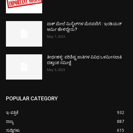
ಪಾಕ್​ ಮೇಲೆ ಮಿಸೈಲ್​ಗಳ ಮೆರವಣಿಗೆ : ಇಂಡಿಯನ್
ಆರ್ಮಿ ಹೇಳಿದ್ದೇನು?
May 7, 2025
ತೀರ್ಥಹಳ್ಳಿ: ಪರಿಶಿಷ್ಟ ಜಾತಿಗಳ ವಿವಿಧ ಒಳಮೀಸಲಾತಿ
ದತ್ತಾಂಶ ಸಮೀಕ್ಷೆ
May 5, 2025
POPULAR CATEGORY
ಇ-ಪತ್ರಿಕೆ
932
ರಾಜ್ಯ
887
ಸುದ್ದಿಗಳು
615