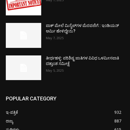
ಪಾಕ್​ ಮೇಲೆ ಮಿಸೈಲ್​ಗಳ ಮೆರವಣಿಗೆ : ಇಂಡಿಯನ್
ಆರ್ಮಿ ಹೇಳಿದ್ದೇನು?
May 7, 2025
ತೀರ್ಥಹಳ್ಳಿ: ಪರಿಶಿಷ್ಟ ಜಾತಿಗಳ ವಿವಿಧ ಒಳಮೀಸಲಾತಿ
ದತ್ತಾಂಶ ಸಮೀಕ್ಷೆ
May 5, 2025
POPULAR CATEGORY
ಇ-ಪತ್ರಿಕೆ
932
ರಾಜ್ಯ
887
ಸುದ್ದಿಗಳು
615