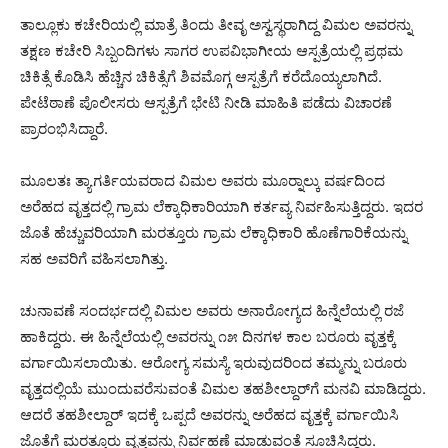
ತಾಲ್ಲೂಕು ಕಚೇರಿಯಲ್ಲಿ ಮಾತ್ರೆ ತಿಂದು ತೀವೃ ಅಸ್ವಸ್ಥರಾಗಿದ್ದ ವಿಮಲ ಅವರನ್ನು
ತಕ್ಷಣ ಕಚೇರಿ ಸಿಬ್ಬಂದಿಗಳು ಸಾಗರ ಉಪವಿಭಾಗೀಯ ಆಸ್ಪತ್ರೆಯಲ್ಲಿ ಪ್ರಥಮ
ಚಿಕಿತ್ಸೆ ಕೊಡಿಸಿ ಹೆಚ್ಚಿನ ಚಿಕಿತ್ಸೆಗೆ ಶಿವಮೊಗ್ಗ ಆಸ್ಪತ್ರೆಗೆ ಕರೆದೊಯ್ಯಲಾಗಿದೆ.
ಪೇಟೆಠಾಣೆ ಪೊಲೀಸರು ಆಸ್ಪತ್ರೆಗೆ ಭೇಟಿ ನೀಡಿ ಮಾಹಿತಿ ಪಡೆದು ವಿಚಾರಣೆ
ಪ್ರಾರಂಭಿಸಿದ್ದಾರೆ.
ಮೂಲತಃ ತ್ಯಾಗರ್ತಿಯವರಾದ ವಿಮಲ ಅವರು ಮೂರ್‍ನಾಲ್ಕು ವರ್ಷದಿಂದ
ಅರೆಹದ ವೃತ್ತದಲ್ಲಿ ಗ್ರಾಮ ಲೆಕ್ಕಾಧಿಕಾರಿಯಾಗಿ ಕರ್ತವ್ಯ ನಿರ್ವಹಿಸುತ್ತಿದ್ದರು. ಇದರ
ಜೊತೆ ಹೆಚ್ಚುವರಿಯಾಗಿ ಮರತ್ತೂರು ಗ್ರಾಮ ಲೆಕ್ಕಾಧಿಕಾರಿ ಹೊಣೆಗಾರಿಕೆಯನ್ನು
ಸಹ ಅವರಿಗೆ ವಹಿಸಲಾಗಿತ್ತು.
ಚುನಾವಣೆ ಸಂದರ್ಭದಲ್ಲಿ ವಿಮಲ ಅವರು ಅನಾರೋಗ್ಯದ ಹಿನ್ನೆಲೆಯಲ್ಲಿ ರಜೆ
ಹಾಕಿದ್ದರು. ಈ ಹಿನ್ನೆಲೆಯಲ್ಲಿ ಅವರನ್ನು ೧೫ ದಿನಗಳ ಕಾಲ ಬರೂರು ವೃತ್ತಕ್ಕೆ
ವರ್ಗಾಯಿಸಲಾಯಿತು. ಆರೋಗ್ಯ ಸಮಸ್ಯೆ ಇರುವುದರಿಂದ ತಮ್ಮನ್ನು ಬರೂರು
ವೃತ್ತದಲ್ಲಿಯೆ ಮುಂದುವರೆಸುವಂತೆ ವಿಮಲ ತಹಶೀಲ್ದಾರ್‌ಗೆ ಮನವಿ ಮಾಡಿದ್ದರು.
ಆದರೆ ತಹಶೀಲ್ದಾರ್ ಇದಕ್ಕೆ ಒಪ್ಪದೆ ಅವರನ್ನು ಅರೆಹದ ವೃತ್ತಕ್ಕೆ ವರ್ಗಾಯಿಸಿ
ಜೊತೆಗೆ ಮರತ್ತೂರು ವೃತ್ತವನ್ನು ನಿರ್ವಹಣೆ ಮಾಡುವಂತೆ ಸೂಚಿಸಿದ್ದರು.