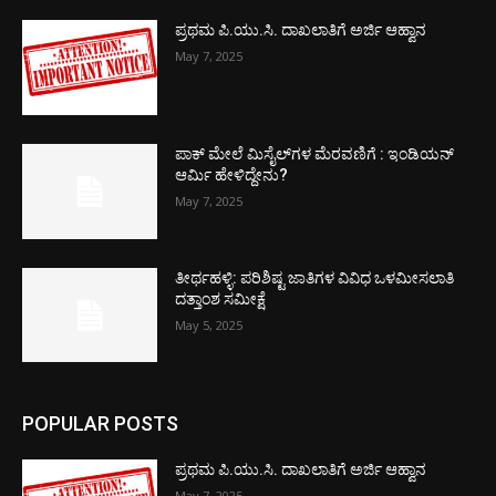
ಪ್ರಥಮ ಪಿ.ಯು.ಸಿ. ದಾಖಲಾತಿಗೆ ಅರ್ಜಿ ಆಹ್ವಾನ
May 7, 2025
ಪಾಕ್​ ಮೇಲೆ ಮಿಸೈಲ್​ಗಳ ಮೆರವಣಿಗೆ : ಇಂಡಿಯನ್
ಆರ್ಮಿ ಹೇಳಿದ್ದೇನು?
May 7, 2025
ತೀರ್ಥಹಳ್ಳಿ: ಪರಿಶಿಷ್ಟ ಜಾತಿಗಳ ವಿವಿಧ ಒಳಮೀಸಲಾತಿ
ದತ್ತಾಂಶ ಸಮೀಕ್ಷೆ
May 5, 2025
POPULAR POSTS
ಪ್ರಥಮ ಪಿ.ಯು.ಸಿ. ದಾಖಲಾತಿಗೆ ಅರ್ಜಿ ಆಹ್ವಾನ
May 7, 2025