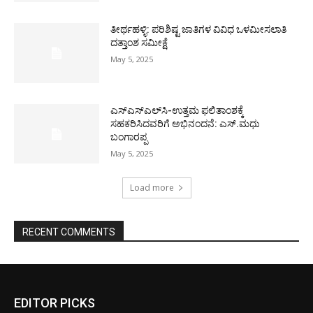
ತೀರ್ಥಹಳ್ಳಿ: ಪರಿಶಿಷ್ಟ ಜಾತಿಗಳ ವಿವಿಧ ಒಳಮೀಸಲಾತಿ
ದತ್ತಾಂಶ ಸಮೀಕ್ಷೆ
May 5, 2025
ಎಸ್‌ಎಸ್‌ಎಲ್‌ಸಿ-ಉತ್ತಮ ಫಲಿತಾಂಶಕ್ಕೆ
ಸಹಕರಿಸಿದವರಿಗೆ ಅಭಿನಂದನೆ: ಎಸ್.ಮಧು
ಬಂಗಾರಪ್ಪ
May 5, 2025
Load more
RECENT COMMENTS
EDITOR PICKS