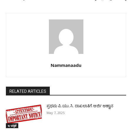
Nammanaadu
RELATED ARTICLES
ಪ್ರಥಮ ಪಿ.ಯು.ಸಿ. ದಾಖಲಾತಿಗೆ ಅರ್ಜಿ ಆಹ್ವಾನ
May 7, 2025
ಇ-ಪತ್ರಿಕೆ