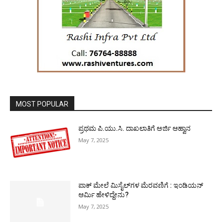
MOST POPULAR
ಪ್ರಥಮ ಪಿ.ಯು.ಸಿ. ದಾಖಲಾತಿಗೆ ಅರ್ಜಿ ಆಹ್ವಾನ
May 7, 2025
ಪಾಕ್​ ಮೇಲೆ ಮಿಸೈಲ್​ಗಳ ಮೆರವಣಿಗೆ : ಇಂಡಿಯನ್
ಆರ್ಮಿ ಹೇಳಿದ್ದೇನು?
May 7, 2025