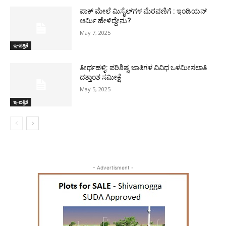
ಪಾಕ್​ ಮೇಲೆ ಮಿಸೈಲ್​ಗಳ ಮೆರವಣಿಗೆ : ಇಂಡಿಯನ್
ಆರ್ಮಿ ಹೇಳಿದ್ದೇನು?
May 7, 2025
ಇ-ಪತ್ರಿಕೆ
ತೀರ್ಥಹಳ್ಳಿ: ಪರಿಶಿಷ್ಟ ಜಾತಿಗಳ ವಿವಿಧ ಒಳಮೀಸಲಾತಿ
ದತ್ತಾಂಶ ಸಮೀಕ್ಷೆ
May 5, 2025
ಇ-ಪತ್ರಿಕೆ
- Advertisment -