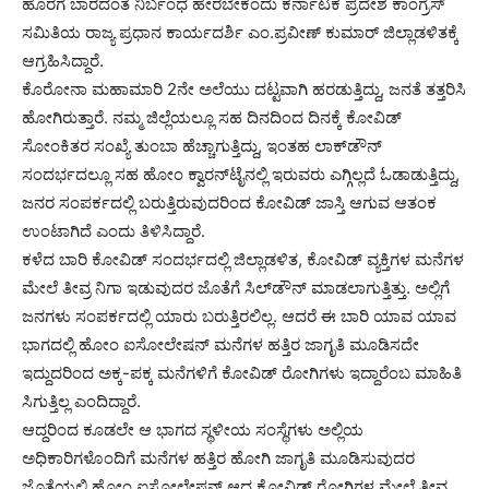
ಹೊರಗೆ ಬಾರದಂತೆ ನಿರ್ಬಂಧ ಹೇರಬೇಕೆಂದು ಕರ್ನಾಟಕ ಪ್ರದೇಶ ಕಾಂಗ್ರೆಸ್
ಸಮಿತಿಯ ರಾಜ್ಯ ಪ್ರಧಾನ ಕಾರ್ಯದರ್ಶಿ ಎಂ.ಪ್ರವೀಣ್ ಕುಮಾರ್ ಜಿಲ್ಲಾಡಳಿತಕ್ಕೆ
ಆಗ್ರಹಿಸಿದ್ದಾರೆ.
ಕೊರೋನಾ ಮಹಾಮಾರಿ 2ನೇ ಅಲೆಯು ದಟ್ಟವಾಗಿ ಹರಡುತ್ತಿದ್ದು, ಜನತೆ ತತ್ತರಿಸಿ
ಹೋಗಿರುತ್ತಾರೆ. ನಮ್ಮ ಜಿಲ್ಲೆಯಲ್ಲೂ ಸಹ ದಿನದಿಂದ ದಿನಕ್ಕೆ ಕೋವಿಡ್
ಸೋಂಕಿತರ ಸಂಖ್ಯೆ ತುಂಬಾ ಹೆಚ್ಚಾಗುತ್ತಿದ್ದು, ಇಂತಹ ಲಾಕ್‍ಡೌನ್
ಸಂದರ್ಭದಲ್ಲೂ ಸಹ ಹೋಂ ಕ್ವಾರನ್‍ಟೈನಲ್ಲಿ ಇರುವರು ಎಗ್ಗಿಲ್ಲದೆ ಓಡಾಡುತ್ತಿದ್ದು,
ಜನರ ಸಂಪರ್ಕದಲ್ಲಿ ಬರುತ್ತಿರುವುದರಿಂದ ಕೋವಿಡ್ ಜಾಸ್ತಿ ಆಗುವ ಆತಂಕ
ಉಂಟಾಗಿದೆ ಎಂದು ತಿಳಿಸಿದ್ದಾರೆ.
ಕಳೆದ ಬಾರಿ ಕೋವಿಡ್ ಸಂದರ್ಭದಲ್ಲಿ ಜಿಲ್ಲಾಡಳಿತ, ಕೋವಿಡ್ ವ್ಯಕ್ತಿಗಳ ಮನೆಗಳ
ಮೇಲೆ ತೀವ್ರ ನಿಗಾ ಇಡುವುದರ ಜೊತೆಗೆ ಸಿಲ್‍ಡೌನ್ ಮಾಡಲಾಗುತ್ತಿತ್ತು. ಅಲ್ಲಿಗೆ
ಜನಗಳು ಸಂಪರ್ಕದಲ್ಲಿ ಯಾರು ಬರುತ್ತಿರಲಿಲ್ಲ. ಆದರೆ ಈ ಬಾರಿ ಯಾವ ಯಾವ
ಭಾಗದಲ್ಲಿ ಹೋಂ ಐಸೋಲೇಷನ್ ಮನೆಗಳ ಹತ್ತಿರ ಜಾಗೃತಿ ಮೂಡಿಸದೇ
ಇದ್ದುದರಿಂದ ಅಕ್ಕ-ಪಕ್ಕ ಮನೆಗಳಿಗೆ ಕೋವಿಡ್ ರೋಗಿಗಳು ಇದ್ದಾರೆಂಬ ಮಾಹಿತಿ
ಸಿಗುತ್ತಿಲ್ಲ ಎಂದಿದ್ದಾರೆ.
ಆದ್ದರಿಂದ ಕೂಡಲೇ ಆ ಭಾಗದ ಸ್ಥಳೀಯ ಸಂಸ್ಥೆಗಳು ಅಲ್ಲಿಯ
ಅಧಿಕಾರಿಗಳೊಂದಿಗೆ ಮನೆಗಳ ಹತ್ತಿರ ಹೋಗಿ ಜಾಗೃತಿ ಮೂಡಿಸುವುದರ
ಜೊತೆಯಲ್ಲಿ ಹೋಂ ಐಸೋಲೇಷನ್ ಆದ ಕೋವಿಡ್ ರೋಗಿಗಳ ಮೇಲೆ ತೀವ್ರ