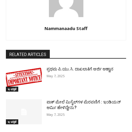
Nammanaadu Staff
RELATED ARTICLES
ಪ್ರಥಮ ಪಿ.ಯು.ಸಿ. ದಾಖಲಾತಿಗೆ ಅರ್ಜಿ ಆಹ್ವಾನ
May 7, 2025
ಇ-ಪತ್ರಿಕೆ
ಪಾಕ್​ ಮೇಲೆ ಮಿಸೈಲ್​ಗಳ ಮೆರವಣಿಗೆ : ಇಂಡಿಯನ್
ಆರ್ಮಿ ಹೇಳಿದ್ದೇನು?
May 7, 2025
ಇ-ಪತ್ರಿಕೆ