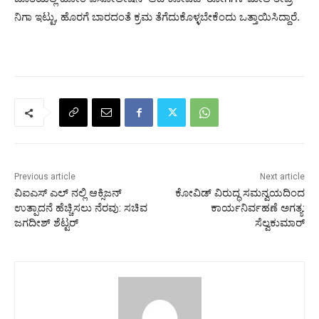
ನಿಗಾ ಇಟ್ಟು, ಹೊರಗೆ ಬಾರದಂತೆ ಕ್ರಮ ತೆಗೆದುಕೊಳ್ಳಬೇಕೆಂದು ಒತ್ತಾಯಿಸಿದ್ದಾರೆ.
Previous article
Next article
ವಿಐಎಸ್ ಎಲ್ ನಲ್ಲಿ ಆಕ್ಸಿಜನ್
ಕೋವಿಡ್ ವಿರುದ್ಧ ಸಮನ್ವಯದಿಂದ
ಉತ್ಪಾದನೆ ಹೆಚ್ಚಿಸಲು ನೆರವು: ಸಚಿವ
ಕಾರ್ಯನಿರ್ವಹಣೆ ಅಗತ್ಯ:
ಜಗದೀಶ್ ಶೆಟ್ಟರ್
ಸೆಲ್ವಕುಮಾರ್