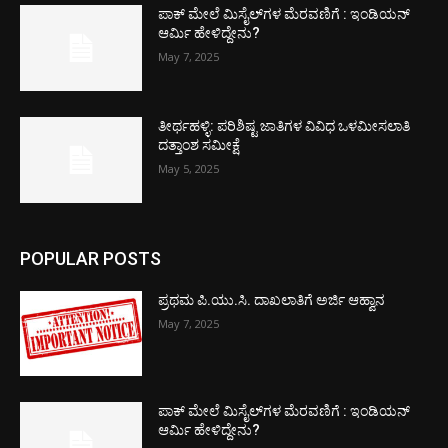
ಪಾಕ್​ ಮೇಲೆ ಮಿಸೈಲ್​ಗಳ ಮೆರವಣಿಗೆ : ಇಂಡಿಯನ್
ಆರ್ಮಿ ಹೇಳಿದ್ದೇನು?
May 7, 2025
ತೀರ್ಥಹಳ್ಳಿ: ಪರಿಶಿಷ್ಟ ಜಾತಿಗಳ ವಿವಿಧ ಒಳಮೀಸಲಾತಿ
ದತ್ತಾಂಶ ಸಮೀಕ್ಷೆ
May 5, 2025
POPULAR POSTS
ಪ್ರಥಮ ಪಿ.ಯು.ಸಿ. ದಾಖಲಾತಿಗೆ ಅರ್ಜಿ ಆಹ್ವಾನ
May 7, 2025
ಪಾಕ್​ ಮೇಲೆ ಮಿಸೈಲ್​ಗಳ ಮೆರವಣಿಗೆ : ಇಂಡಿಯನ್
ಆರ್ಮಿ ಹೇಳಿದ್ದೇನು?