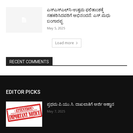
ಎಸ್‌ಎಸ್‌ಎಲ್‌ಸಿ-ಉತ್ತಮ ಫಲಿತಾಂಶಕ್ಕೆ
ಸಹಕರಿಸಿದವರಿಗೆ ಅಭಿನಂದನೆ: ಎಸ್.ಮಧು
ಬಂಗಾರಪ್ಪ
May 5, 2025
Load more
RECENT COMMENTS
EDITOR PICKS
ಪ್ರಥಮ ಪಿ.ಯು.ಸಿ. ದಾಖಲಾತಿಗೆ ಅರ್ಜಿ ಆಹ್ವಾನ
May 7, 2025