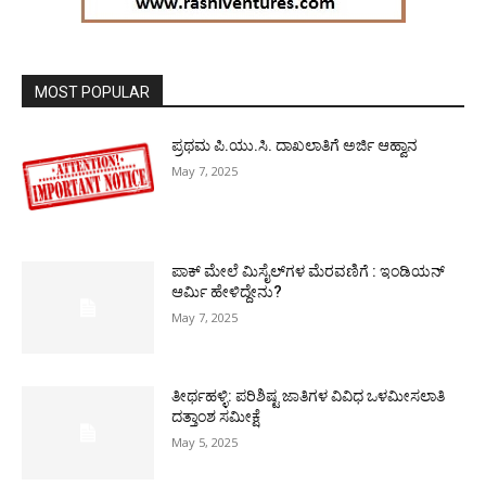
MOST POPULAR
ಪ್ರಥಮ ಪಿ.ಯು.ಸಿ. ದಾಖಲಾತಿಗೆ ಅರ್ಜಿ ಆಹ್ವಾನ
May 7, 2025
ಪಾಕ್​ ಮೇಲೆ ಮಿಸೈಲ್​ಗಳ ಮೆರವಣಿಗೆ : ಇಂಡಿಯನ್
ಆರ್ಮಿ ಹೇಳಿದ್ದೇನು?
May 7, 2025
ತೀರ್ಥಹಳ್ಳಿ: ಪರಿಶಿಷ್ಟ ಜಾತಿಗಳ ವಿವಿಧ ಒಳಮೀಸಲಾತಿ
ದತ್ತಾಂಶ ಸಮೀಕ್ಷೆ
May 5, 2025