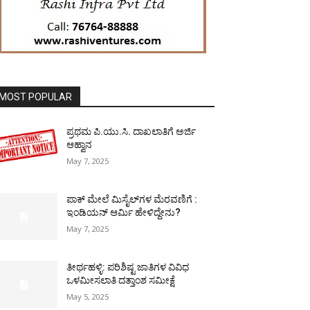
MOST POPULAR
ಪ್ರಥಮ ಪಿ.ಯು.ಸಿ. ದಾಖಲಾತಿಗೆ ಅರ್ಜಿ
ಆಹ್ವಾನ
May 7, 2025
ಪಾಕ್​ ಮೇಲೆ ಮಿಸೈಲ್​ಗಳ ಮೆರವಣಿಗೆ :
ಇಂಡಿಯನ್ ಆರ್ಮಿ ಹೇಳಿದ್ದೇನು?
May 7, 2025
ತೀರ್ಥಹಳ್ಳಿ: ಪರಿಶಿಷ್ಟ ಜಾತಿಗಳ ವಿವಿಧ
ಒಳಮೀಸಲಾತಿ ದತ್ತಾಂಶ ಸಮೀಕ್ಷೆ
May 5, 2025