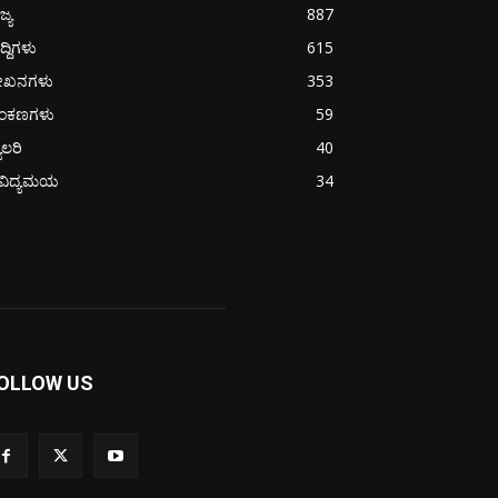
ಜ್ಯ
887
ದ್ದಿಗಳು
615
ೇಖನಗಳು
353
ಂಕಣಗಳು
59
ಯಾಲರಿ
40
ೈವಿದ್ಯಮಯ
34
OLLOW US