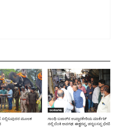
ಅಂಕಣಗಳು
ಜೆ ಸಲ್ಲಿಸುವುದರ ಮೂಲಕ
ಗಾಂಧಿ ಬಜಾರ್‌ನ ಉಪ್ಪಾರಕೇರಿಯ ಮಾರ್ಕೆಟ್
ನ
ನಲ್ಲಿ ಬೆಂಕಿ ಅವಗಢ: ಈಶ್ವರಪ್ಪ, ಚನ್ನಬಸಪ್ಪ ಭೇಟಿ