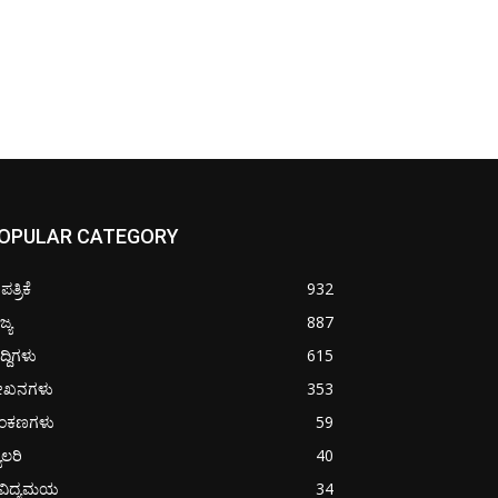
OPULAR CATEGORY
ತ್ರಿಕೆ
932
ಜ್ಯ
887
ದ್ದಿಗಳು
615
ೇಖನಗಳು
353
ಂಕಣಗಳು
59
ಯಾಲರಿ
40
ೈವಿದ್ಯಮಯ
34