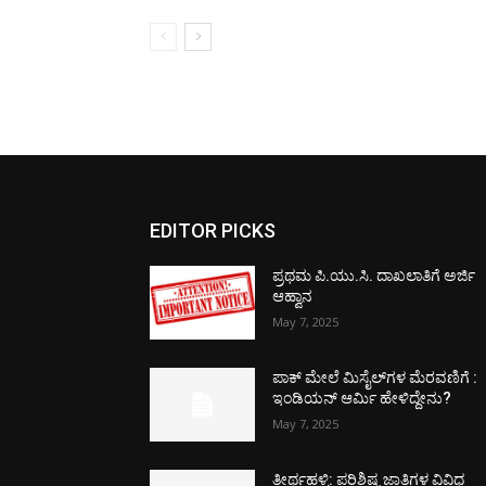
EDITOR PICKS
ಪ್ರಥಮ ಪಿ.ಯು.ಸಿ. ದಾಖಲಾತಿಗೆ ಅರ್ಜಿ
ಆಹ್ವಾನ
May 7, 2025
ಪಾಕ್​ ಮೇಲೆ ಮಿಸೈಲ್​ಗಳ ಮೆರವಣಿಗೆ :
ಇಂಡಿಯನ್ ಆರ್ಮಿ ಹೇಳಿದ್ದೇನು?
May 7, 2025
ತೀರ್ಥಹಳ್ಳಿ: ಪರಿಶಿಷ್ಟ ಜಾತಿಗಳ ವಿವಿಧ