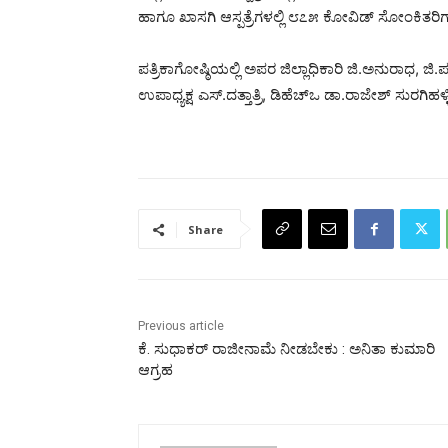
ಹಾಗೂ ಖಾಸಗಿ ಆಸ್ಪತ್ರೆಗಳಲ್ಲಿ ೮೭೫ ಕೋವಿಡ್ ಸೋಂಕಿತರಿ
ಪತ್ರಿಕಾಗೋಷ್ಠಿಯಲ್ಲಿ ಅಪರ ಜಿಲ್ಲಾಧಿಕಾರಿ ಜಿ.ಅನುರಾಧ, ಜಿ
ಉಪಾಧ್ಯಕ್ಷ ಎಸ್.ದತ್ತಾತ್ರಿ, ಡಿಹೆಚ್‌ಒ ಡಾ.ರಾಜೇಶ್ ಸುರಗಿಹಳ್ಳಿ,
Share
Previous article
ಕೆ. ಸುಧಾಕರ್ ರಾಜೀನಾಮೆ ನೀಡಬೇಕು : ಅನಿತಾ ಕುಮಾರಿ
ಆಗ್ರಹ