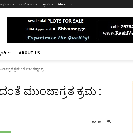
ೇಖನಗಳು
ಅಂಕಣಗಳು
ಗ್ಯಾಲರಿ
About Us
ಯಾಲರಿ
ABOUT US
ಜಾಗ್ರತ ಕ್ರಮ : ಕೆ.ಎಸ್.ಈಶ್ವರಪ್ಪ
ಂತೆ ಮುಂಜಾಗ್ರತ ಕ್ರಮ :
16
0