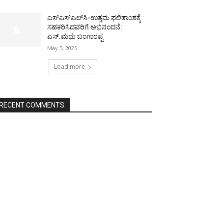
ಎಸ್‌ಎಸ್‌ಎಲ್‌ಸಿ-ಉತ್ತಮ ಫಲಿತಾಂಶಕ್ಕೆ
ಸಹಕರಿಸಿದವರಿಗೆ ಅಭಿನಂದನೆ:
ಎಸ್.ಮಧು ಬಂಗಾರಪ್ಪ
May 5, 2025
Load more
RECENT COMMENTS