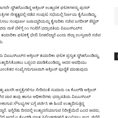
ಈಗಾಗಲೇ ಸ್ಥಗಿತಗೊಂಡಿದ್ದ ಆಕ್ಸಿಜನ್ ಉತ್ಪಾದಕ ಘಟಕಗಳನ್ನು ಪುನರ್‌
ಮಂತ್ರಿಗಳ ನೇತೃತ್ವದಲ್ಲಿ ನಡೆದ ಸಂಪುಟ ಸಭೆಯಲ್ಲಿ ನಿರ್ಣಯ ಕೈಗೊಂಡಿದ್ದು,
ಪಿಸಲು ಸಂಪೂರ್ಣ ಜವಾಬ್ದಾರಿಯನ್ನು ಕೈಗಾರಿಕಾ ಸಚಿವ ಜಗದೀಶ್ ಶೆಟ್ಟರ್
ವರು ನಾಳೆ ಬೆಳಿಗ್ಗೆ ೧೧ ಗಂಟೆಗೆ ಭದ್ರಾವತಿಯ ವಿಐಎಸ್‌ಎಲ್‌ನ
 ತಯಾರಿಕಾ ಘಟಕಕ್ಕೆ ಭೇಟಿ ನೀಡಲಿದ್ದಾರೆ ಎಂದು ಜಿಲ್ಲಾ ಉಸ್ತುವಾರಿ ಸಚಿವ
ರು.
ವಿಐಎಸ್‌ಎಲ್‌ನ ಆಕ್ಸಿಜನ್ ತಯಾರಿಕಾ ಘಟಕ ಪ್ರಸ್ತುತ ಸ್ಥಗಿತಗೊಂಡಿದ್ದು,
 ಉತ್ಪಾದಿಸಿಕೊಡಲು ಒಪ್ಪಂದ ಮಾಡಿಕೊಂಡಿದ್ದು, ಅದರ ಅವಧಿಯು
ಿಡ್ ಸೋಂಕಿತರ ಸಂಖ್ಯೆಗನುಗುಣವಾಗಿ ಆಕ್ಸಿಜನ್ ಪೂರೈಕೆ ಮಾಡುವುದು
ತ್ತು ಖಾಸಗಿ ಆಸ್ಪತ್ರೆಗಳಿಗೂ ಸೇರಿದಂತೆ ಸುಮಾರು ೧೬ ಕೆಎಲ್‌ಡಿ ಆಕ್ಸಿಜನ್
ಲು ಕಳೆದ ವಾರ ತಾವು ಹಾಗೂ ಅಧಿಕಾರಿಗಳು ಭದ್ರಾವತಿಯ ವಿಐಎಸ್‌ಎಲ್
ಾಗುವ ಸೌಲಭ್ಯಗಳ ಬಗ್ಗೆ ಚರ್ಚಿಸಿ ಈ ಹಿಂದೆ ಉತ್ಪಾದಿಸುತ್ತಿದ್ದ
ರೆ. ಇನ್ನೆರೆಡು ದಿನದಲ್ಲಿ ಉತ್ಪಾದನೆಯಾಗುವ ನಿರೀಕ್ಷೆಯಿದೆ ಎಂದ ಅವರು,
ದರೆ ೮ ಕೆಎಲ್‌ಡಿ ಮಾತ್ರ ಸಿಲಿಂಡರ್‌ಗಳಿಗೆ ತುಂಬಿಸಲು ಸಾಧ್ಯ. ಜಿಲ್ಲೆಗೆ