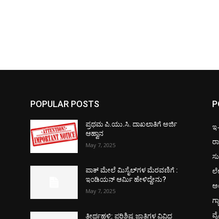
POPULAR POSTS
P
ಪ್ರಥಮ ಪಿ.ಯು.ಸಿ. ದಾಖಲಾತಿಗೆ ಅರ್ಜಿ
ಇ-ಪ
ಆಹ್ವಾನ
ರಾ
May 7, 2025
ಸು
ಲ
ಪಾಕ್​ ಮೇಲೆ ಮಿಸೈಲ್​ಗಳ ಮೆರವಣಿಗೆ :
ಇಂಡಿಯನ್ ಆರ್ಮಿ ಹೇಳಿದ್ದೇನು?
ಅ
May 7, 2025
ಗ್
ವ
ತೀರ್ಥಹಳ್ಳಿ: ಪರಿಶಿಷ್ಟ ಜಾತಿಗಳ ವಿವಿಧ