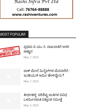
MOST POPULAR
ಪ್ರಥಮ ಪಿ.ಯು.ಸಿ. ದಾಖಲಾತಿಗೆ ಅರ್ಜಿ
ಆಹ್ವಾನ
May 7, 2025
ಪಾಕ್​ ಮೇಲೆ ಮಿಸೈಲ್​ಗಳ ಮೆರವಣಿಗೆ :
ಇಂಡಿಯನ್ ಆರ್ಮಿ ಹೇಳಿದ್ದೇನು?
May 7, 2025
ತೀರ್ಥಹಳ್ಳಿ: ಪರಿಶಿಷ್ಟ ಜಾತಿಗಳ ವಿವಿಧ
ಒಳಮೀಸಲಾತಿ ದತ್ತಾಂಶ ಸಮೀಕ್ಷೆ
May 5, 2025