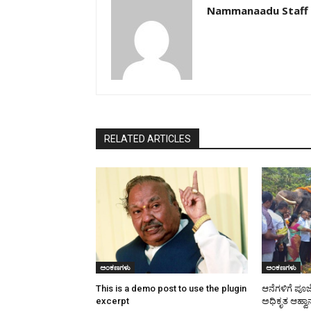
Nammanaadu Staff
RELATED ARTICLES
ಅಂಕಣಗಳು
ಅಂಕಣಗಳು
This is a demo post to use the plugin
ಆನೆಗಳಿಗೆ ಪೂ
excerpt
ಅಧಿಕೃತ ಆಹ್ವಾ