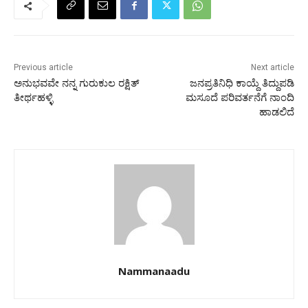
Previous article
Next article
ಅನುಭವವೇ ನನ್ನ ಗುರುಕುಲ ರಕ್ಷಿತ್
ಜನಪ್ರತಿನಿಧಿ ಕಾಯ್ದೆ ತಿದ್ದುಪಡಿ
ತೀರ್ಥಹಳ್ಳಿ
ಮಸೂದೆ ಪರಿವರ್ತನೆಗೆ ನಾಂದಿ
ಹಾಡಲಿದೆ
Nammanaadu