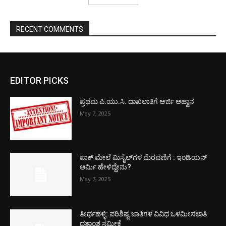
RECENT COMMENTS
EDITOR PICKS
ಪ್ರಥಮ ಪಿ.ಯು.ಸಿ. ದಾಖಲಾತಿಗೆ ಅರ್ಜಿ ಆಹ್ವಾನ
May 7, 2025
ಪಾಕ್​ ಮೇಲೆ ಮಿಸೈಲ್​ಗಳ ಮೆರವಣಿಗೆ : ಇಂಡಿಯನ್
ಆರ್ಮಿ ಹೇಳಿದ್ದೇನು?
May 7, 2025
ತೀರ್ಥಹಳ್ಳಿ: ಪರಿಶಿಷ್ಟ ಜಾತಿಗಳ ವಿವಿಧ ಒಳಮೀಸಲಾತಿ
ದತ್ತಾಂಶ ಸಮೀಕ್ಷೆ