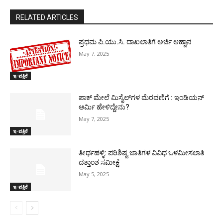
RELATED ARTICLES
ಪ್ರಥಮ ಪಿ.ಯು.ಸಿ. ದಾಖಲಾತಿಗೆ ಅರ್ಜಿ ಆಹ್ವಾನ
May 7, 2025
ಇ-ಪತ್ರಿಕೆ
ಪಾಕ್​ ಮೇಲೆ ಮಿಸೈಲ್​ಗಳ ಮೆರವಣಿಗೆ : ಇಂಡಿಯನ್
ಆರ್ಮಿ ಹೇಳಿದ್ದೇನು?
May 7, 2025
ಇ-ಪತ್ರಿಕೆ
ತೀರ್ಥಹಳ್ಳಿ: ಪರಿಶಿಷ್ಟ ಜಾತಿಗಳ ವಿವಿಧ ಒಳಮೀಸಲಾತಿ
ದತ್ತಾಂಶ ಸಮೀಕ್ಷೆ
May 5, 2025
ಇ-ಪತ್ರಿಕೆ