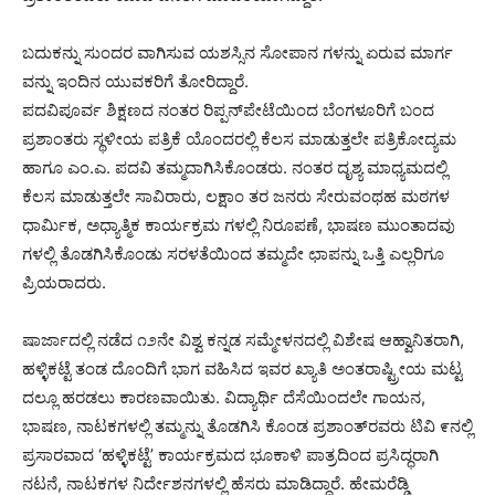
ಬದುಕನ್ನು ಸುಂದರ ವಾಗಿಸುವ ಯಶಸ್ಸಿನ ಸೋಪಾನ ಗಳನ್ನು ಏರುವ ಮಾರ್ಗ
ವನ್ನು ಇಂದಿನ ಯುವಕರಿಗೆ ತೋರಿದ್ದಾರೆ.
ಪದವಿಪೂರ್ವ ಶಿಕ್ಷಣದ ನಂತರ ರಿಪ್ಪನ್‌ಪೇಟೆಯಿಂದ ಬೆಂಗಳೂರಿಗೆ ಬಂದ
ಪ್ರಶಾಂತರು ಸ್ಥಳೀಯ ಪತ್ರಿಕೆ ಯೊಂದರಲ್ಲಿ ಕೆಲಸ ಮಾಡುತ್ತಲೇ ಪತ್ರಿಕೋದ್ಯಮ
ಹಾಗೂ ಎಂ.ಎ. ಪದವಿ ತಮ್ಮದಾಗಿಸಿಕೊಂಡರು. ನಂತರ ದೃಶ್ಯ ಮಾಧ್ಯಮದಲ್ಲಿ
ಕೆಲಸ ಮಾಡುತ್ತಲೇ ಸಾವಿರಾರು, ಲಕ್ಷಾಂ ತರ ಜನರು ಸೇರುವಂಥಹ ಮಠಗಳ
ಧಾರ್ಮಿಕ, ಅಧ್ಯಾತ್ಮಿಕ ಕಾರ್ಯಕ್ರಮ ಗಳಲ್ಲಿ ನಿರೂಪಣೆ, ಭಾಷಣ ಮುಂತಾದವು
ಗಳಲ್ಲಿ ತೊಡಗಿಸಿಕೊಂಡು ಸರಳತೆಯಿಂದ ತಮ್ಮದೇ ಛಾಪನ್ನು ಒತ್ತಿ ಎಲ್ಲರಿಗೂ
ಪ್ರಿಯರಾದರು.
ಷಾರ್ಜಾದಲ್ಲಿ ನಡೆದ ೧೨ನೇ ವಿಶ್ವ ಕನ್ನಡ ಸಮ್ಮೇಳನದಲ್ಲಿ ವಿಶೇಷ ಆಹ್ವಾನಿತರಾಗಿ,
ಹಳ್ಳಿಕಟ್ಟೆ ತಂಡ ದೊಂದಿಗೆ ಭಾಗ ವಹಿಸಿದ ಇವರ ಖ್ಯಾತಿ ಅಂತರಾಷ್ಟ್ರೀಯ ಮಟ್ಟ
ದಲ್ಲೂ ಹರಡಲು ಕಾರಣವಾಯಿತು. ವಿದ್ಯಾರ್ಥಿ ದೆಸೆಯಿಂದಲೇ ಗಾಯನ,
ಭಾಷಣ, ನಾಟಕಗಳಲ್ಲಿ ತಮ್ಮನ್ನು ತೊಡಗಿಸಿ ಕೊಂಡ ಪ್ರಶಾಂತ್‌ರವರು ಟಿವಿ ೯ನಲ್ಲಿ
ಪ್ರಸಾರವಾದ ‘ಹಳ್ಳಿಕಟ್ಟೆ’ ಕಾರ್ಯಕ್ರಮದ ಭೂಕಾಳಿ ಪಾತ್ರದಿಂದ ಪ್ರಸಿದ್ಧರಾಗಿ
ನಟನೆ, ನಾಟಕಗಳ ನಿರ್ದೇಶನಗಳಲ್ಲಿ ಹೆಸರು ಮಾಡಿದ್ದಾರೆ. ಹೇಮರೆಡ್ಡಿ