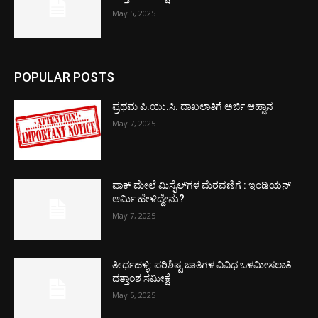
May 5, 2025
POPULAR POSTS
ಪ್ರಥಮ ಪಿ.ಯು.ಸಿ. ದಾಖಲಾತಿಗೆ ಅರ್ಜಿ ಆಹ್ವಾನ
May 7, 2025
ಪಾಕ್​ ಮೇಲೆ ಮಿಸೈಲ್​ಗಳ ಮೆರವಣಿಗೆ : ಇಂಡಿಯನ್
ಆರ್ಮಿ ಹೇಳಿದ್ದೇನು?
May 7, 2025
ತೀರ್ಥಹಳ್ಳಿ: ಪರಿಶಿಷ್ಟ ಜಾತಿಗಳ ವಿವಿಧ ಒಳಮೀಸಲಾತಿ
ದತ್ತಾಂಶ ಸಮೀಕ್ಷೆ
May 5, 2025