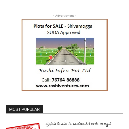
- Advertisment -
MOST POPULAR
ಪ್ರಥಮ ಪಿ.ಯು.ಸಿ. ದಾಖಲಾತಿಗೆ ಅರ್ಜಿ ಆಹ್ವಾನ