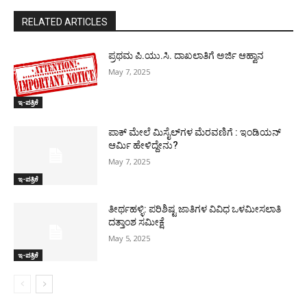
RELATED ARTICLES
ಪ್ರಥಮ ಪಿ.ಯು.ಸಿ. ದಾಖಲಾತಿಗೆ ಅರ್ಜಿ ಆಹ್ವಾನ
May 7, 2025
ಇ-ಪತ್ರಿಕೆ
ಪಾಕ್​ ಮೇಲೆ ಮಿಸೈಲ್​ಗಳ ಮೆರವಣಿಗೆ : ಇಂಡಿಯನ್
ಆರ್ಮಿ ಹೇಳಿದ್ದೇನು?
May 7, 2025
ಇ-ಪತ್ರಿಕೆ
ತೀರ್ಥಹಳ್ಳಿ: ಪರಿಶಿಷ್ಟ ಜಾತಿಗಳ ವಿವಿಧ ಒಳಮೀಸಲಾತಿ
ದತ್ತಾಂಶ ಸಮೀಕ್ಷೆ
May 5, 2025
ಇ-ಪತ್ರಿಕೆ