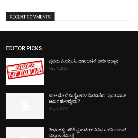
RECENT COMMENTS
EDITOR PICKS
ಪ್ರಥಮ ಪಿ.ಯು.ಸಿ. ದಾಖಲಾತಿಗೆ ಅರ್ಜಿ ಆಹ್ವಾನ
May 7, 2025
ಪಾಕ್​ ಮೇಲೆ ಮಿಸೈಲ್​ಗಳ ಮೆರವಣಿಗೆ : ಇಂಡಿಯನ್
ಆರ್ಮಿ ಹೇಳಿದ್ದೇನು?
May 7, 2025
ತೀರ್ಥಹಳ್ಳಿ: ಪರಿಶಿಷ್ಟ ಜಾತಿಗಳ ವಿವಿಧ ಒಳಮೀಸಲಾತಿ
ದತ್ತಾಂಶ ಸಮೀಕ್ಷೆ