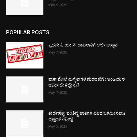
May 5, 2025
POPULAR POSTS
ಪ್ರಥಮ ಪಿ.ಯು.ಸಿ. ದಾಖಲಾತಿಗೆ ಅರ್ಜಿ ಆಹ್ವಾನ
May 7, 2025
ಪಾಕ್​ ಮೇಲೆ ಮಿಸೈಲ್​ಗಳ ಮೆರವಣಿಗೆ : ಇಂಡಿಯನ್
ಆರ್ಮಿ ಹೇಳಿದ್ದೇನು?
May 7, 2025
ತೀರ್ಥಹಳ್ಳಿ: ಪರಿಶಿಷ್ಟ ಜಾತಿಗಳ ವಿವಿಧ ಒಳಮೀಸಲಾತಿ
ದತ್ತಾಂಶ ಸಮೀಕ್ಷೆ
May 5, 2025