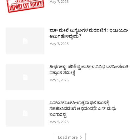
May 7, 2025
ಪಾಕ್​ ಮೇಲೆ ಮಿಸೈಲ್​ಗಳ ಮೆರವಣಿಗೆ : ಇಂಡಿಯನ್
ಆರ್ಮಿ ಹೇಳಿದ್ದೇನು?
May 7, 2025
ತೀರ್ಥಹಳ್ಳಿ: ಪರಿಶಿಷ್ಟ ಜಾತಿಗಳ ವಿವಿಧ ಒಳಮೀಸಲಾತಿ
ದತ್ತಾಂಶ ಸಮೀಕ್ಷೆ
May 5, 2025
ಎಸ್‌ಎಸ್‌ಎಲ್‌ಸಿ-ಉತ್ತಮ ಫಲಿತಾಂಶಕ್ಕೆ
ಸಹಕರಿಸಿದವರಿಗೆ ಅಭಿನಂದನೆ: ಎಸ್.ಮಧು
ಬಂಗಾರಪ್ಪ
May 5, 2025
Load more