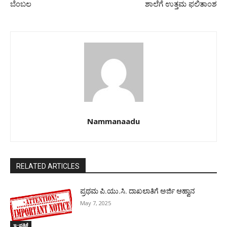
ಬೆಂಬಲ
ಶಾಲೆಗೆ ಉತ್ತಮ ಫಲಿತಾಂಶ
Nammanaadu
RELATED ARTICLES
ಪ್ರಥಮ ಪಿ.ಯು.ಸಿ. ದಾಖಲಾತಿಗೆ ಅರ್ಜಿ ಆಹ್ವಾನ
May 7, 2025
ಇ-ಪತ್ರಿಕೆ