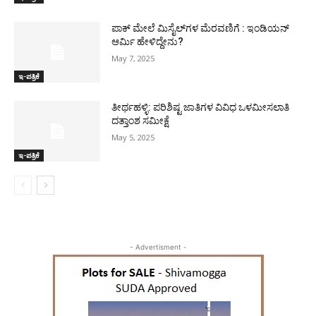
ಪಾಕ್​ ಮೇಲೆ ಮಿಸೈಲ್​ಗಳ ಮೆರವಣಿಗೆ : ಇಂಡಿಯನ್
ಆರ್ಮಿ ಹೇಳಿದ್ದೇನು?
May 7, 2025
ಇ-ಪತ್ರಿಕೆ
ತೀರ್ಥಹಳ್ಳಿ: ಪರಿಶಿಷ್ಟ ಜಾತಿಗಳ ವಿವಿಧ ಒಳಮೀಸಲಾತಿ
ದತ್ತಾಂಶ ಸಮೀಕ್ಷೆ
May 5, 2025
ಇ-ಪತ್ರಿಕೆ
- Advertisment -