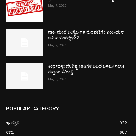
May 7, 2025
ಪಾಕ್​ ಮೇಲೆ ಮಿಸೈಲ್​ಗಳ ಮೆರವಣಿಗೆ : ಇಂಡಿಯನ್
ಆರ್ಮಿ ಹೇಳಿದ್ದೇನು?
May 7, 2025
ತೀರ್ಥಹಳ್ಳಿ: ಪರಿಶಿಷ್ಟ ಜಾತಿಗಳ ವಿವಿಧ ಒಳಮೀಸಲಾತಿ
ದತ್ತಾಂಶ ಸಮೀಕ್ಷೆ
May 5, 2025
POPULAR CATEGORY
ಇ-ಪತ್ರಿಕೆ
932
ರಾಜ್ಯ
887