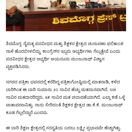
ಶಿವಮೊಗ್ಗ: ನೈರುತ್ಯ ಪದವೀಧರ ಮತ್ತು ಶಿಕ್ಷಕರ ಕ್ಷೇತ್ರದ ಚುನಾವಣಾ ಫಲಿತಾಂಶ
ನಾಳೆ ಹೊರಬೀಳಲಿದ್ದು, ಕಾಂಗ್ರೆಸ್‌ನ ಇಬ್ಬರು ಅಭ್ಯರ್ಥಿಗಳು ಗೆಲ್ಲುತ್ತೇವೆ ಎಂದು
ಪದವೀಧರ ಕ್ಷೇತ್ರದ ಅಭ್ಯರ್ಥಿ ಆಯನೂರು ಮಂಜುನಾಥ್ ವಿಶ್ವಾಸ
ವ್ಯಕ್ತಪಡಿಸಿದರು.
ನಗರದ ಪತ್ರಿಕಾ ಭವನದಲ್ಲಿ ಕರೆದಿದ್ದ ಪತ್ರಿಕಾಗೋಷ್ಠಿಯಲ್ಲಿ ಮಾತನಾಡಿ, ಕಳೆದ
ಬಾರಿಗಿಂತ ಈ ಬಾರಿ ಸುಮಾರು ೨೦ ಸಾವಿರ ಹೆಚ್ಚು ಮತದಾನವಾಗಿದೆ. ೮೫
ಸಾವಿರ ಮತದಾರರಿದ್ದರು. ೬೯ ಸಾವಿರ ಮತ ಚಲಾವಣೆಯಾಗಿದೆ. ಎಲ್ಲಾ ಕಡೆ ಒಳ್ಳೆ
ವಾತಾವರಣವಿತ್ತು. ನಾನು ಸೇರಿದಂತೆ ಶಿಕ್ಷಕರ ಕ್ಷೇತ್ರದ ಡಾ.ಕೆ.ಕೆ. ಮಂಜುನಾಥ್
ಕೂಡ ಗೆಲ್ಲಲಿದ್ದಾರೆ ಎಂದರು.
ಈ ಬಾರಿ ಶಿಕ್ಷಣ ಕ್ಷೇತ್ರದಲ್ಲಿ ಸರಸ್ವತಿಯ ಬದಲು ಲಕ್ಷ್ಮೀ ಪ್ರಭಾವವೇ ಹೆಚ್ಚಾಗಿತ್ತು.