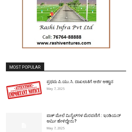
MOST POPULAR
ಪ್ರಥಮ ಪಿ.ಯು.ಸಿ. ದಾಖಲಾತಿಗೆ ಅರ್ಜಿ ಆಹ್ವಾನ
May 7, 2025
ಪಾಕ್​ ಮೇಲೆ ಮಿಸೈಲ್​ಗಳ ಮೆರವಣಿಗೆ : ಇಂಡಿಯನ್
ಆರ್ಮಿ ಹೇಳಿದ್ದೇನು?
May 7, 2025