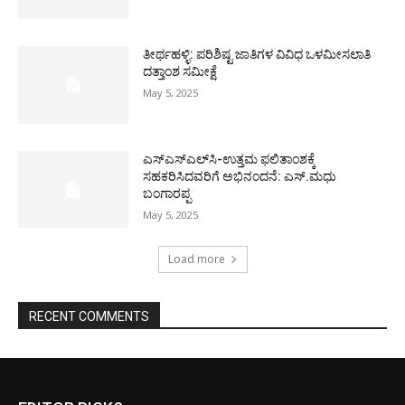
ತೀರ್ಥಹಳ್ಳಿ: ಪರಿಶಿಷ್ಟ ಜಾತಿಗಳ ವಿವಿಧ ಒಳಮೀಸಲಾತಿ
ದತ್ತಾಂಶ ಸಮೀಕ್ಷೆ
May 5, 2025
ಎಸ್‌ಎಸ್‌ಎಲ್‌ಸಿ-ಉತ್ತಮ ಫಲಿತಾಂಶಕ್ಕೆ
ಸಹಕರಿಸಿದವರಿಗೆ ಅಭಿನಂದನೆ: ಎಸ್.ಮಧು
ಬಂಗಾರಪ್ಪ
May 5, 2025
Load more
RECENT COMMENTS