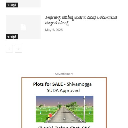
ಇ-ಪತ್ರಿಕೆ
ತೀರ್ಥಹಳ್ಳಿ: ಪರಿಶಿಷ್ಟ ಜಾತಿಗಳ ವಿವಿಧ ಒಳಮೀಸಲಾತಿ
ದತ್ತಾಂಶ ಸಮೀಕ್ಷೆ
May 5, 2025
ಇ-ಪತ್ರಿಕೆ
- Advertisment -