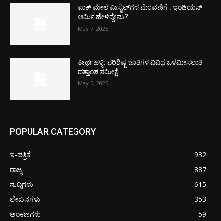
ಪಾಕ್​ ಮೇಲೆ ಮಿಸೈಲ್​ಗಳ ಮೆರವಣಿಗೆ : ಇಂಡಿಯನ್
ಆರ್ಮಿ ಹೇಳಿದ್ದೇನು?
May 7, 2025
ತೀರ್ಥಹಳ್ಳಿ: ಪರಿಶಿಷ್ಟ ಜಾತಿಗಳ ವಿವಿಧ ಒಳಮೀಸಲಾತಿ
ದತ್ತಾಂಶ ಸಮೀಕ್ಷೆ
May 5, 2025
POPULAR CATEGORY
ಇ-ಪತ್ರಿಕೆ
932
ರಾಜ್ಯ
887
ಸುದ್ದಿಗಳು
615
ಲೇಖನಗಳು
353
ಅಂಕಣಗಳು
59