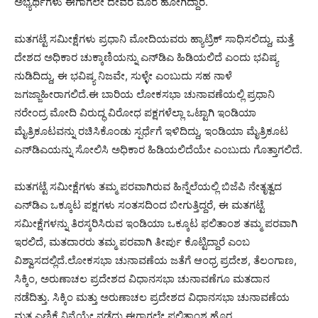
ಅಭ್ಯರ್ಥಿಗಳು ಈಗಾಗಲೇ ದೇವರ ಮೊರೆ ಹೋಗಿದ್ದಾರೆ.
ಮತಗಟ್ಟೆ ಸಮೀಕ್ಷೆಗಳು ಪ್ರಧಾನಿ ಮೋದಿಯವರು ಹ್ಯಾಟ್ರಿಕ್ ಸಾಧಿಸಲಿದ್ದು, ಮತ್ತೆ
ದೇಶದ ಅಧಿಕಾರ ಚುಕ್ಕಾಣಿಯನ್ನು ಎನ್‌ಡಿಎ ಹಿಡಿಯಲಿದೆ ಎಂದು ಭವಿಷ್ಯ
ನುಡಿದಿದ್ದು, ಈ ಭವಿಷ್ಯ ನಿಜವೇ, ಸುಳ್ಳೇ ಎಂಬುದು ಸಹ ನಾಳೆ
ಜಗಜ್ಜಾಹೀರಾಗಲಿದೆ.ಈ ಬಾರಿಯ ಲೋಕಸಭಾ ಚುನಾವಣೆಯಲ್ಲಿ ಪ್ರಧಾನಿ
ನರೇಂದ್ರ ಮೋದಿ ವಿರುದ್ಧ ವಿರೋಧ ಪಕ್ಷಗಳೆಲ್ಲಾ ಒಟ್ಟಾಗಿ ಇಂಡಿಯಾ
ಮೈತ್ರಿಕೂಟವನ್ನು ರಚಿಸಿಕೊಂಡು ಸ್ಪರ್ಧೆಗೆ ಇಳಿದಿದ್ದು, ಇಂಡಿಯಾ ಮೈತ್ರಿಕೂಟ
ಎನ್‌ಡಿಎಯನ್ನು ಸೋಲಿಸಿ ಅಧಿಕಾರ ಹಿಡಿಯಲಿದೆಯೇ ಎಂಬುದು ಗೊತ್ತಾಗಲಿದೆ.
ಮತಗಟ್ಟೆ ಸಮೀಕ್ಷೆಗಳು ತಮ್ಮ ಪರವಾಗಿರುವ ಹಿನ್ನೆಲೆಯಲ್ಲಿ ಬಿಜೆಪಿ ನೇತೃತ್ವದ
ಎನ್‌ಡಿಎ ಒಕ್ಕೂಟ ಪಕ್ಷಗಳು ಸಂತಸದಿಂದ ಬೀಗುತ್ತಿದ್ದರೆ, ಈ ಮತಗಟ್ಟೆ
ಸಮೀಕ್ಷೆಗಳನ್ನು ತಿರಸ್ಕರಿಸಿರುವ ಇಂಡಿಯಾ ಒಕ್ಕೂಟ ಫಲಿತಾಂಶ ತಮ್ಮ ಪರವಾಗಿ
ಇರಲಿದೆ, ಮತದಾರರು ತಮ್ಮ ಪರವಾಗಿ ತೀರ್ಪು ಕೊಟ್ಟಿದ್ದಾರೆ ಎಂಬ
ವಿಶ್ವಾಸದಲ್ಲಿದೆ.ಲೋಕಸಭಾ ಚುನಾವಣೆಯ ಜತೆಗೆ ಆಂಧ್ರ ಪ್ರದೇಶ, ತೆಲಂಗಾಣ,
ಸಿಕ್ಕಿಂ, ಅರುಣಾಚಲ ಪ್ರದೇಶದ ವಿಧಾನಸಭಾ ಚುನಾವಣೆಗೂ ಮತದಾನ
ನಡೆದಿತ್ತು. ಸಿಕ್ಕಿಂ ಮತ್ತು ಅರುಣಾಚಲ ಪ್ರದೇಶದ ವಿಧಾನಸಭಾ ಚುನಾವಣೆಯ
ಮತ ಎಣಿಕೆ ನಿನ್ನೆಯೇ ನಡೆದು ಈಗಾಗಲೇ ಫಲಿತಾಂಶ ಹೊರ