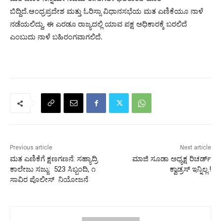
ಬಿದ್ದಿದೆ.ಆಂಧ್ರಪ್ರದೇಶ ಮತ್ತು ಓರಿಸ್ಸಾ ವಿಧಾನಸಭೆಯ ಮತ ಎಣಿಕೆಯೂ ನಾಳೆ
ನಡೆಯಲಿದ್ದು, ಈ ಎರಡೂ ರಾಜ್ಯದಲ್ಲಿ ಯಾವ ಪಕ್ಷ ಅಧಿಕಾರಕ್ಕೆ ಬರಲಿದೆ
ಎಂಬುದು ನಾಳೆ ಬಹಿರಂಗವಾಗಲಿದೆ.
Previous article
Next article
ಮತ ಎಣಿಕೆಗೆ ಕ್ಷಣಗಣನೆ: ಸಹ್ಯಾದ್ರಿ
ಮಾಜಿ ಸೂಡಾ ಅಧ್ಯಕ್ಷ ರಿಚರ್ಡ್‌
ಕಾಲೇಜು ಸಜ್ಜು; 523 ಸಿಬ್ಬಂದಿ, ೧
ಕ್ವಾಡ್ರಸ್‌ ಇನ್ನಿಲ್ಲ.!
ಸಾವಿರ ಪೊಲೀಸ್‌ ನಿಯೋಜನೆ