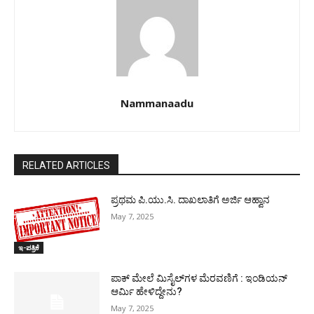
Nammanaadu
RELATED ARTICLES
ಪ್ರಥಮ ಪಿ.ಯು.ಸಿ. ದಾಖಲಾತಿಗೆ ಅರ್ಜಿ ಆಹ್ವಾನ
May 7, 2025
ಇ-ಪತ್ರಿಕೆ
ಪಾಕ್​ ಮೇಲೆ ಮಿಸೈಲ್​ಗಳ ಮೆರವಣಿಗೆ : ಇಂಡಿಯನ್
ಆರ್ಮಿ ಹೇಳಿದ್ದೇನು?
May 7, 2025