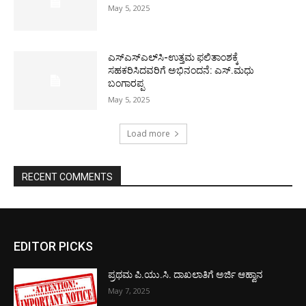
May 5, 2025
ಎಸ್‌ಎಸ್‌ಎಲ್‌ಸಿ-ಉತ್ತಮ ಫಲಿತಾಂಶಕ್ಕೆ
ಸಹಕರಿಸಿದವರಿಗೆ ಅಭಿನಂದನೆ: ಎಸ್.ಮಧು
ಬಂಗಾರಪ್ಪ
May 5, 2025
Load more
RECENT COMMENTS
EDITOR PICKS
ಪ್ರಥಮ ಪಿ.ಯು.ಸಿ. ದಾಖಲಾತಿಗೆ ಅರ್ಜಿ ಆಹ್ವಾನ
May 7, 2025