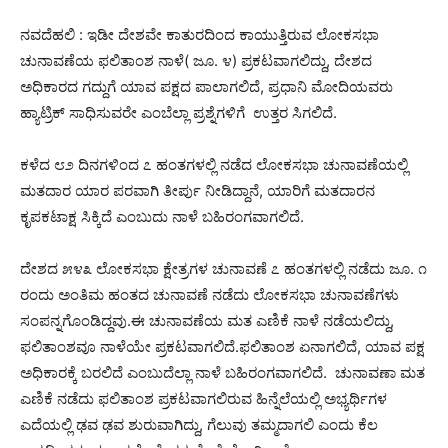
ನವದೆಹಲಿ : ಇಡೀ ದೇಶವೇ ಕಾತುರದಿಂದ ಕಾಯುತ್ತಿರುವ ಲೋಕಸಭಾ
ಚುನಾವಣೆಯ ಫಲಿತಾಂಶ ನಾಳೆ( ಜೂ. ೪) ಪ್ರಕಟವಾಗಲಿದ್ದು, ದೇಶದ
ಅಧಿಕಾರದ ಗದ್ದುಗೆ ಯಾವ ಪಕ್ಷದ ಪಾಲಾಗಲಿದೆ, ಪ್ರಧಾನಿ ಮೋದಿಯವರು
ಹ್ಯಾಟ್ರಿಕ್ ಸಾಧಿಸುವರೇ ಎಂಬೆಲ್ಲಾ ಪ್ರಶ್ನೆಗಳಿಗೆ ಉತ್ತರ ಸಿಗಲಿದೆ.
ಕಳೆದ ೮೨ ದಿನಗಳಿಂದ ೭ ಹಂತಗಳಲ್ಲಿ ನಡೆದ ಲೋಕಸಭಾ ಚುನಾವಣೆಯಲ್ಲಿ
ಮತದಾರ ಯಾರ ಪರವಾಗಿ ತೀರ್ಪು ನೀಡಿದ್ದಾನೆ, ಯಾರಿಗೆ ಮತದಾರನ
ಕೃಪಕಟಾಕ್ಷ ಸಿಕ್ಕಿದೆ ಎಂಬುದು ನಾಳೆ ಬಹಿರಂಗವಾಗಲಿದೆ.
ದೇಶದ ೫೪೩ ಲೋಕಸಭಾ ಕ್ಷೇತ್ರಗಳ ಚುನಾವಣೆ ೭ ಹಂತಗಳಲ್ಲಿ ನಡೆದು ಜೂ. ೧
ರಂದು ಅಂತಿಮ ಹಂತದ ಚುನಾವಣೆ ನಡೆದು ಲೋಕಸಭಾ ಚುನಾವಣೆಗಳು
ಸಂಪನ್ನಗೊಂಡಿದ್ದವು.ಈ ಚುನಾವಣೆಯ ಮತ ಎಣಿಕೆ ನಾಳೆ ನಡೆಯಲಿದ್ದು,
ಫಲಿತಾಂಶವೂ ನಾಳೆಯೇ ಪ್ರಕಟವಾಗಲಿದೆ.ಫಲಿತಾಂಶ ಏನಾಗಲಿದೆ, ಯಾವ ಪಕ್ಷ
ಅಧಿಕಾರಕ್ಕೆ ಬರಲಿದೆ ಎಂಬುದೆಲ್ಲಾ ನಾಳೆ ಬಹಿರಂಗವಾಗಲಿದೆ. ಚುನಾವಣಾ ಮತ
ಎಣಿಕೆ ನಡೆದು ಫಲಿತಾಂಶ ಪ್ರಕಟವಾಗಲಿರುವ ಹಿನ್ನೆಲೆಯಲ್ಲಿ ಅಭ್ಯರ್ಥಿಗಳ
ಎದೆಯಲ್ಲಿ ಢವ ಢವ ಶುರುವಾಗಿದ್ದು, ಗೆಲುವು ತಮ್ಮದಾಗಲಿ ಎಂದು ಕೆಲ