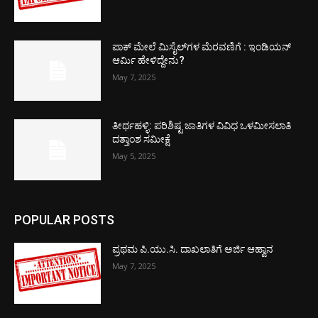
ಪಾಕ್​ ಮೇಲೆ ಮಿಸೈಲ್​ಗಳ ಮೆರವಣಿಗೆ : ಇಂಡಿಯನ್
ಆರ್ಮಿ ಹೇಳಿದ್ದೇನು?
May 7, 2025
ತೀರ್ಥಹಳ್ಳಿ: ಪರಿಶಿಷ್ಟ ಜಾತಿಗಳ ವಿವಿಧ ಒಳಮೀಸಲಾತಿ
ದತ್ತಾಂಶ ಸಮೀಕ್ಷೆ
May 5, 2025
POPULAR POSTS
ಪ್ರಥಮ ಪಿ.ಯು.ಸಿ. ದಾಖಲಾತಿಗೆ ಅರ್ಜಿ ಆಹ್ವಾನ
May 7, 2025