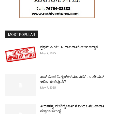
MOST POPULAR
ಪ್ರಥಮ ಪಿ.ಯು.ಸಿ. ದಾಖಲಾತಿಗೆ ಅರ್ಜಿ ಆಹ್ವಾನ
May 7, 2025
ಪಾಕ್​ ಮೇಲೆ ಮಿಸೈಲ್​ಗಳ ಮೆರವಣಿಗೆ : ಇಂಡಿಯನ್
ಆರ್ಮಿ ಹೇಳಿದ್ದೇನು?
May 7, 2025
ತೀರ್ಥಹಳ್ಳಿ: ಪರಿಶಿಷ್ಟ ಜಾತಿಗಳ ವಿವಿಧ ಒಳಮೀಸಲಾತಿ
ದತ್ತಾಂಶ ಸಮೀಕ್ಷೆ