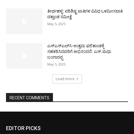
ತೀರ್ಥಹಳ್ಳಿ: ಪರಿಶಿಷ್ಟ ಜಾತಿಗಳ ವಿವಿಧ ಒಳಮೀಸಲಾತಿ
ದತ್ತಾಂಶ ಸಮೀಕ್ಷೆ
May 5, 2025
ಎಸ್‌ಎಸ್‌ಎಲ್‌ಸಿ-ಉತ್ತಮ ಫಲಿತಾಂಶಕ್ಕೆ
ಸಹಕರಿಸಿದವರಿಗೆ ಅಭಿನಂದನೆ: ಎಸ್.ಮಧು
ಬಂಗಾರಪ್ಪ
May 5, 2025
Load more
RECENT COMMENTS
EDITOR PICKS