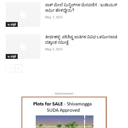
ಪಾಕ್​ ಮೇಲೆ ಮಿಸೈಲ್​ಗಳ ಮೆರವಣಿಗೆ : ಇಂಡಿಯನ್
ಆರ್ಮಿ ಹೇಳಿದ್ದೇನು?
May 7, 2025
ಇ-ಪತ್ರಿಕೆ
ತೀರ್ಥಹಳ್ಳಿ: ಪರಿಶಿಷ್ಟ ಜಾತಿಗಳ ವಿವಿಧ ಒಳಮೀಸಲಾತಿ
ದತ್ತಾಂಶ ಸಮೀಕ್ಷೆ
May 5, 2025
ಇ-ಪತ್ರಿಕೆ
- Advertisment -