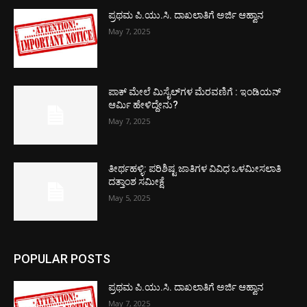
ಪ್ರಥಮ ಪಿ.ಯು.ಸಿ. ದಾಖಲಾತಿಗೆ ಅರ್ಜಿ ಆಹ್ವಾನ
May 7, 2025
ಪಾಕ್​ ಮೇಲೆ ಮಿಸೈಲ್​ಗಳ ಮೆರವಣಿಗೆ : ಇಂಡಿಯನ್
ಆರ್ಮಿ ಹೇಳಿದ್ದೇನು?
May 7, 2025
ತೀರ್ಥಹಳ್ಳಿ: ಪರಿಶಿಷ್ಟ ಜಾತಿಗಳ ವಿವಿಧ ಒಳಮೀಸಲಾತಿ
ದತ್ತಾಂಶ ಸಮೀಕ್ಷೆ
May 5, 2025
POPULAR POSTS
ಪ್ರಥಮ ಪಿ.ಯು.ಸಿ. ದಾಖಲಾತಿಗೆ ಅರ್ಜಿ ಆಹ್ವಾನ
May 7, 2025