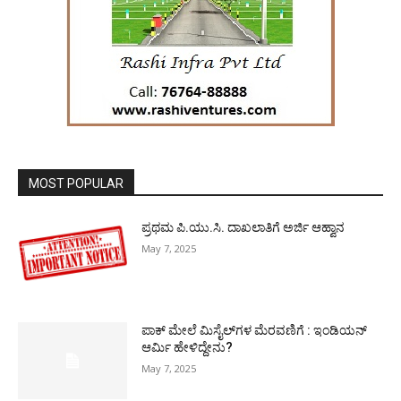
MOST POPULAR
ಪ್ರಥಮ ಪಿ.ಯು.ಸಿ. ದಾಖಲಾತಿಗೆ ಅರ್ಜಿ ಆಹ್ವಾನ
May 7, 2025
ಪಾಕ್​ ಮೇಲೆ ಮಿಸೈಲ್​ಗಳ ಮೆರವಣಿಗೆ : ಇಂಡಿಯನ್
ಆರ್ಮಿ ಹೇಳಿದ್ದೇನು?
May 7, 2025