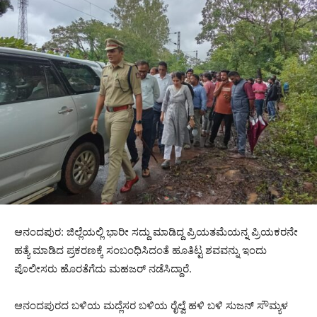
ಆನಂದಪುರ: ಜಿಲ್ಲೆಯಲ್ಲಿ ಭಾರೀ ಸದ್ದು ಮಾಡಿದ್ದ ಪ್ರಿಯತಮೆಯನ್ನ ಪ್ರಿಯಕರನೇ
ಹತ್ಯೆ ಮಾಡಿದ ಪ್ರಕರಣಕ್ಕೆ ಸಂಬಂಧಿಸಿದಂತೆ ಹೂತಿಟ್ಟ ಶವವನ್ನು ಇಂದು
ಪೊಲೀಸರು ಹೊರತೆಗೆದು ಮಹಜರ್ ನಡೆಸಿದ್ದಾರೆ.
ಆನಂದಪುರದ ಬಳಿಯ ಮದ್ಲೆಸರ ಬಳಿಯ ರೈಲ್ವೆ ಹಳಿ ಬಳಿ ಸುಜನ್ ಸೌಮ್ಯಳ