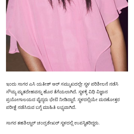
ಇಂದು ಸಾಗರ ಎಸಿ ಯತೀಶ್ ಆರ್ ಸಮ್ಮುಖದಲ್ಲೇ ಸ್ಥಳ ಪರಿಶೀಲನೆ ನಡೆಸಿ
ಸೌಮ್ಯ ಮೃತದೇಹವನ್ನು ಹೊರ ತೆಗೆಯಲಾಗಿದೆ. ಸ್ಥಳಕ್ಕೆ ವಿಧಿ ವಿಜ್ಞಾನ
ಪ್ರಯೋಗಾಲಯದ ವೈದ್ಯರು ಭೇಟಿ ನೀಡಿದ್ದಾರೆ. ಸ್ಥಳದಲ್ಲಿಯೇ ಮರಣೋತ್ತರ
ಪರೀಕ್ಷೆ ನಡೆಸಿರುವ ಬಗ್ಗೆ ಮಾಹಿತಿ ಲಭ್ಯವಾಗಿದೆ.
ಸಾಗರ ತಹಶಿಲ್ದಾರ್ ಚಂದ್ರಶೇಖರ್ ಸ್ಥಳದಲ್ಲಿ ಉಪಸ್ಥಿತರಿದ್ದರು.