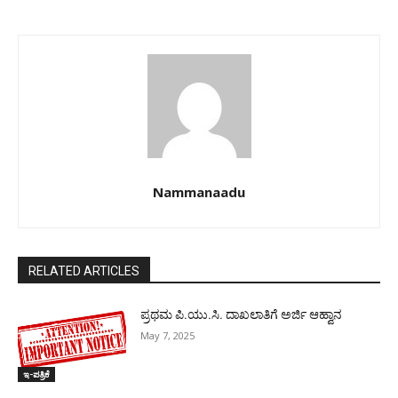
Nammanaadu
RELATED ARTICLES
ಪ್ರಥಮ ಪಿ.ಯು.ಸಿ. ದಾಖಲಾತಿಗೆ ಅರ್ಜಿ ಆಹ್ವಾನ
May 7, 2025
ಇ-ಪತ್ರಿಕೆ