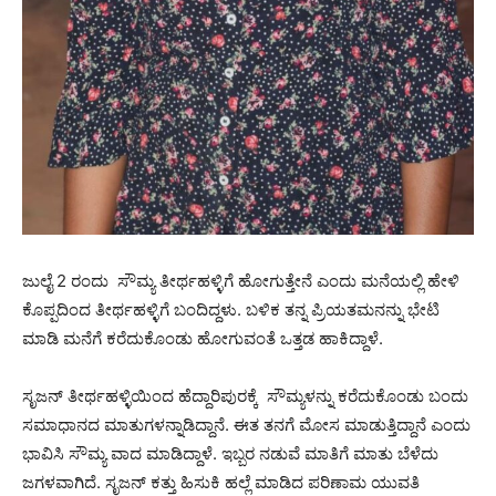
ಜುಲೈ 2 ರಂದು‌ ಸೌಮ್ಯ ತೀರ್ಥಹಳ್ಳಿಗೆ ಹೋಗುತ್ತೇನೆ ಎಂದು ಮನೆಯಲ್ಲಿ ಹೇಳಿ
ಕೊಪ್ಪದಿಂದ ತೀರ್ಥಹಳ್ಳಿಗೆ ಬಂದಿದ್ದಳು. ಬಳಿಕ ತನ್ನ ಪ್ರಿಯತಮನನ್ನು ಭೇಟಿ
ಮಾಡಿ ಮನೆಗೆ ‌ಕರೆದುಕೊಂಡು‌ ಹೋಗುವಂತೆ ‌ಒತ್ತಡ ಹಾಕಿದ್ದಾಳೆ.
ಸೃಜನ್‌ ತೀರ್ಥಹಳ್ಳಿಯಿಂದ ಹೆದ್ದಾರಿಪುರಕ್ಕೆ ಸೌಮ್ಯಳನ್ನು ಕರೆದುಕೊಂಡು ಬಂದು
ಸಮಾಧಾನದ ಮಾತುಗಳನ್ನಾಡಿದ್ದಾನೆ. ಈತ ತನಗೆ ಮೋಸ ಮಾಡುತ್ತಿದ್ದಾನೆ ಎಂದು
ಭಾವಿಸಿ ಸೌಮ್ಯ ವಾದ ಮಾಡಿದ್ದಾಳೆ. ಇಬ್ಬರ ನಡುವೆ ಮಾತಿಗೆ ಮಾತು ಬೆಳೆದು
ಜಗಳವಾಗಿದೆ. ಸೃಜನ್‌ ಕತ್ತು ಹಿಸುಕಿ ಹಲ್ಲೆ ಮಾಡಿದ ಪರಿಣಾಮ ಯುವತಿ