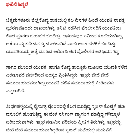
ಘಟನೆ ಹಿನ್ನಲೆ
ಚಿಕ್ಕಮಗಳೂರು ಜಿಲ್ಲೆ ಕೊಪ್ಪ ಠಾಣೆಯಲ್ಲಿ ಕೆಲ ದಿನಗಳ ಹಿಂದೆ ಯುವತಿ ನಾಪತ್ತೆ
ಪ್ರಕರಣವೊಂದು ದಾಖಲಾಗಿತ್ತು. ತನಿಖೆ ನಡೆಸಿದ ಪೊಲೀಸರಿಗೆ ಯುವತಿಯ
ಕೊಲೆ ಪ್ರಕರಣ ಬಯಲಿಗೆ ಬಂದಿತ್ತು. ಅನಂದಪುರ ಸಮೀಪ ಕೊಲೆಯಾಗಿದ್ದು,
ಆಕೆಯ ಮೃತದೇಹವನ್ನು ಹೂಳಲಾಗಿದೆ ಎಂಬ ಅಂಶ ಬೆಳಕಿಗೆ ಬಂದಿತ್ತು.
ಯುವತಿಯನ್ನು ಹತ್ಯೆ ಮಾಡಿದ ಆರೋಪಿ ಈಗ ಪೊಲೀಸರ ಅತಿಥಿಯಾಗಿದ್ದ.
ಸಾಗರ ಮೂಲದ ಯುವಕ ಹಾಗೂ ಕೊಪ್ಪ ತಾಲ್ಲೂಕು ಮೂಲದ ಯುವತಿ ಕಳೆದ
ಎರಡೂವರೆ ವರ್ಷದಿಂದ ಪರಸ್ಪರ ಪ್ರೀತಿಸಿದ್ದರು. ಇಬ್ಬರು ಬೇರೆ ಬೇರೆ
ಸಮುದಾಯದವರಾಗಿದ್ದು ಯುವತಿ ದಲಿತ ಸಮುದಾಯಕ್ಕೆ ಸೇರಿದವಳು
ಎನ್ನಲಾಗಿದೆ.
ತೀರ್ಥಹಳ್ಳಿಯಲ್ಲಿ ಫೈನಾನ್ಸ್ ವೊಂದರಲ್ಲಿ ಕೆಲಸ ಮಾಡ್ತಿದ್ದ ಸೃಜನ್​ ಕೊಪ್ಪಗೆ ಹಣ
ವಸೂಲಿಗೆ ಹೋಗುತ್ತಿದ್ದ. ಈ ವೇಳೆ ನರ್ಸಿಂಗ್ ವ್ಯಾಸಂಗ ಮಾಡ್ತಿದ್ದ ಸೌಮ್ಯಾಳ
ಪರಿಚಯವಾಗಿತು. ಇಬ್ಬರ ನಡುವಿನ ಪರಿಚಯ ಪ್ರೀತಿಗೆ ತಿರುಗಿತ್ತು. ಇಬ್ಬರದ್ದು
ಬೇರೆ ಬೇರೆ ಸಮುದಾಯವಾಗಿದ್ದರಿಂದ ಸೃಜನ್ ಮನೆಯಲ್ಲಿ ಮದುವೆಗೆ