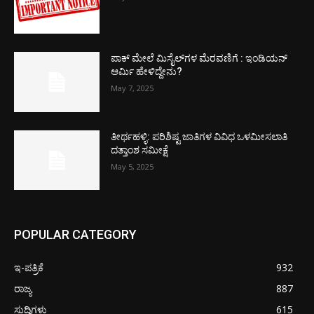
ಪಾಕ್​ ಮೇಲೆ ಮಿಸೈಲ್​ಗಳ ಮೆರವಣಿಗೆ : ಇಂಡಿಯನ್
ಆರ್ಮಿ ಹೇಳಿದ್ದೇನು?
May 7, 2025
ತೀರ್ಥಹಳ್ಳಿ: ಪರಿಶಿಷ್ಟ ಜಾತಿಗಳ ವಿವಿಧ ಒಳಮೀಸಲಾತಿ
ದತ್ತಾಂಶ ಸಮೀಕ್ಷೆ
May 5, 2025
POPULAR CATEGORY
ಇ-ಪತ್ರಿಕೆ
932
ರಾಜ್ಯ
887
ಸುದ್ದಿಗಳು
615