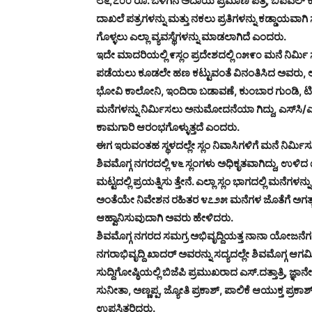
೮೬,೭೦೦ ರೂ. ಒಳಗಿನ ಅದಾಯ ಪ್ರಮಾಣ ಪತ್ರ, ಬಿಪಿಎಲ್ ಕಾರ
ದಾಖಲೆ ಪತ್ರಗಳನ್ನು ಮತ್ತು ನಕಲು ಪ್ರತಿಗಳನ್ನು ಕಡ್ಡಾಯವಾಗ
ಗೊಳ್ಳಲು ಎಲ್ಲಾ ವ್ಯವಸ್ಥೆಗಳನ್ನು ಮಾಡಲಾಗಿದೆ ಎಂದರು.
ಇದೇ ಮಾದರಿಯಲ್ಲಿ ೯ಸ್ಲಂ ಪ್ರದೇಶದಲ್ಲಿ ೧೫೯೦ ಮನೆ ನಿರ
ಪಡೆಯಲು ಕೂಡಲೇ ಹಣ ಕಟ್ಟುವಂತೆ ವಿನಂತಿಸಿದ ಅವರು, ಅ
ಭೋವಿ ಕಾಲೋನಿ, ಇಂದಿರಾ ಬಡಾವಣೆ, ಕುಂಬಾರ ಗುಂಡಿ, ಟಿಪ
ಮನೆಗಳನ್ನು ನಿರ್ಮಿಸಲು ಅನುಮೋದನೆಯಾ ಗಿದ್ದು, ಎಸ್‌ಸ
ಕಾಮಗಾರಿ ಆರಂಭಗೊಳ್ಳುತ್ತದೆ ಎಂದರು.
ಈಗ ಇರುವಂತಹ ಸ್ಥಳದಲ್ಲೇ ಸ್ಲಂ ನಿವಾಸಿಗಳಿಗೆ ಮನೆ ನಿರ್
ಶಿವಮೊಗ್ಗ ನಗರದಲ್ಲಿ ೪೬ ಸ್ಲಂಗಳು ಅಧಿಕೃತವಾಗಿದ್ದು, ಉಳಿ
ಮಟ್ಟದಲ್ಲಿ ಪ್ರಯತ್ನಿಸು ತ್ತೇನೆ. ಎಲ್ಲಾ ಸ್ಲಂ ಭಾಗದಲ್ಲಿ ಮನೆಗ
ಅಂತೆಯೇ ನಿವೇಶನ ರಹಿತರ ೪೭೨೫ ಮನೆಗಳ ಜೊತೆಗೆ ಅಗತ್ಯವ
ಆಹ್ವಾನಿಸುವುದಾಗಿ ಅವರು ಹೇಳಿದರು.
ಶಿವಮೊಗ್ಗ ನಗರದ ಸಮಗ್ರ ಅಭಿವೃದ್ದಿಯತ್ತ ನಾನಾ ಯೋಜನೆಗಳನ್
ನಗರಾಭಿವೃದ್ದಿ ಖಾದರ್ ಅವರನ್ನು ಸದ್ಯದಲ್ಲೇ ಶಿವಮೊಗ್ಗ ಆಗ
ಸುದ್ದಿಗೋಷ್ಠಿಯಲ್ಲಿ ಬಿಜೆಪಿ ಪ್ರಮುಖರಾದ ಎಸ್.ದತ್ತಾತ್ರಿ,
ಸುನೀತಾ, ಅಣ್ಣಪ್ಪ, ಜ್ಯೋತಿ ಪ್ರಕಾಶ್, ಪಾಲಿಕೆ ಆಯುಕ್ತ ಪ
ಉಪಸ್ಥಿತರಿದ್ದರು.