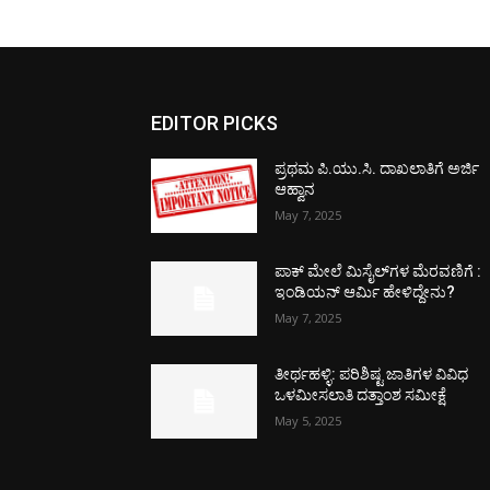
EDITOR PICKS
ಪ್ರಥಮ ಪಿ.ಯು.ಸಿ. ದಾಖಲಾತಿಗೆ ಅರ್ಜಿ
ಆಹ್ವಾನ
May 7, 2025
ಪಾಕ್​ ಮೇಲೆ ಮಿಸೈಲ್​ಗಳ ಮೆರವಣಿಗೆ :
ಇಂಡಿಯನ್ ಆರ್ಮಿ ಹೇಳಿದ್ದೇನು?
May 7, 2025
ತೀರ್ಥಹಳ್ಳಿ: ಪರಿಶಿಷ್ಟ ಜಾತಿಗಳ ವಿವಿಧ
ಒಳಮೀಸಲಾತಿ ದತ್ತಾಂಶ ಸಮೀಕ್ಷೆ
May 5, 2025