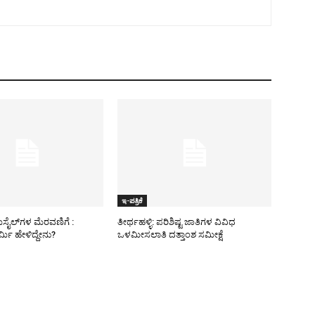
ಇ-ಪತ್ರಿಕೆ
ಿಸೈಲ್​ಗಳ ಮೆರವಣಿಗೆ :
ತೀರ್ಥಹಳ್ಳಿ: ಪರಿಶಿಷ್ಟ ಜಾತಿಗಳ ವಿವಿಧ
ಮಿ ಹೇಳಿದ್ದೇನು?
ಒಳಮೀಸಲಾತಿ ದತ್ತಾಂಶ ಸಮೀಕ್ಷೆ