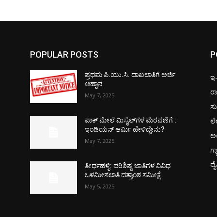
POPULAR POSTS
P
ಪ್ರಥಮ ಪಿ.ಯು.ಸಿ. ದಾಖಲಾತಿಗೆ ಅರ್ಜಿ
ಇ-ಪ
ಆಹ್ವಾನ
ರಾ
May 7, 2025
ಸು
ಲ
ಪಾಕ್​ ಮೇಲೆ ಮಿಸೈಲ್​ಗಳ ಮೆರವಣಿಗೆ :
ಇಂಡಿಯನ್ ಆರ್ಮಿ ಹೇಳಿದ್ದೇನು?
ಅ
May 7, 2025
ಗ್
ವ
ತೀರ್ಥಹಳ್ಳಿ: ಪರಿಶಿಷ್ಟ ಜಾತಿಗಳ ವಿವಿಧ
ಒಳಮೀಸಲಾತಿ ದತ್ತಾಂಶ ಸಮೀಕ್ಷೆ
May 5, 2025