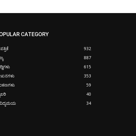
OPULAR CATEGORY
ತ್ರಿಕೆ
932
ಜ್ಯ
887
ದ್ದಿಗಳು
615
ೇಖನಗಳು
353
ಂಕಣಗಳು
59
ಯಾಲರಿ
40
ೈವಿದ್ಯಮಯ
34