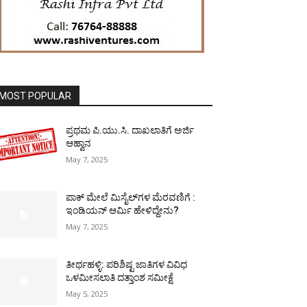
MOST POPULAR
ಪ್ರಥಮ ಪಿ.ಯು.ಸಿ. ದಾಖಲಾತಿಗೆ ಅರ್ಜಿ
ಆಹ್ವಾನ
May 7, 2025
ಪಾಕ್​ ಮೇಲೆ ಮಿಸೈಲ್​ಗಳ ಮೆರವಣಿಗೆ :
ಇಂಡಿಯನ್ ಆರ್ಮಿ ಹೇಳಿದ್ದೇನು?
May 7, 2025
ತೀರ್ಥಹಳ್ಳಿ: ಪರಿಶಿಷ್ಟ ಜಾತಿಗಳ ವಿವಿಧ
ಒಳಮೀಸಲಾತಿ ದತ್ತಾಂಶ ಸಮೀಕ್ಷೆ
May 5, 2025