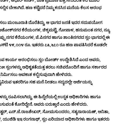
್ಡ್, ಆಧಾರ್ ಕಾರ್ಡ್, ಜಾತಿ ಪ್ರಮಾಣ ಪತ್ರ ಸೇರಿದಂತೆ ಕೆಲ ಮೂಲ
ಿ ಸಲ್ಲಿಸ ಬೇಕಾಗಿದೆ. ಹಣ ಕಟ್ಟಿದರೆ ನಿಮ್ಮ ಕನಸಿನ ಮನೆಯ ಕೆಲಸ ಆರಂಭ
್ಮಿ ಸಲು ಮಂಜೂರಾತಿ ದೊರೆತಿದ್ದು, ಆ ಭಾಗದ ಜನತೆ ಇದರ ಸದುಪಯೋಗ
ಶೋಕ್‌ನಗರ ಕೆರೆಯಂಗಳ, ಚಿಕ್ಕಮಟ್ಟಿ, ಗೋಪಾಳ, ಹನುಮಂತ ನಗರ, ನ್ಯೂ
್ಪು ನಗರ ಕೆರೆಯಂಗಳ, ಜೆ.ಪಿನಗರ ಹಾಗೂ ಶಾಂತಿನಗರದ ಸ್ಲಂ ಭಾಗದಲ್ಲಿ ಈ
ಿ/ಎಸ್‌ಟಿ ೪೯,೧೧೪ ರೂ. ಇತರರು ೭೩,೬೭೧ ರೂ ಹಣ ಪಾವತಿಸಿದರೆ ಕೂಡಲೇ
ಮಿಸುವ ಕಾರ್ಯ ಆರಂಭಿಸಲು ಸ್ಲಂ ಬೋರ್ಡ್ ಉದ್ದೇಶಿಸಿದೆ ಎಂದ ಅವರು,
ದ ೧೫ ಸ್ಲಂಗಳನ್ನು ಅಧಿಕೃತತೆಯತ್ತ ತರಲು ಸಚಿವರೊಂದಿಗೆ ಹಾಗೂ ಸರ್ಕಾರದ
ಳನ್ನು ನಿರ್ಮಿಸಲು ಅವಕಾಶ ಕಲ್ಪಿಸುವುದಾಗಿ ಹೇಳಿದರು.
ಿರುವ ಇತರರಿಗೂ ಸಹ ಮನೆ ನೀಡಲು ಸದ್ಯದಲ್ಲೇ ಅರ್ಜಿಯನ್ನು
ನು ರೂಪಿಸಲಾಗಿದ್ದು, ಈ ಹಿನ್ನೆಲೆಯಲ್ಲಿ ಉನ್ನತ ಅಧಿಕಾರಿಗಳು ಹಾಗೂ
ಮಿಸುವಂತೆ ಕೋರಿದ್ದೇನೆ. ಅವರು ಬರುತ್ತಾರೆ ಎಂದು ಹೇಳಿದರು.
 ಜ್ಞಾನೇಶ್ವರ್, ಎನ್.ಜೆ.ರಾಜಶೇಖರ್, ಸೋಮಸುಂದರಂ, ಸತ್ಯನಾರಾಯಣ್, ಅನಿತಾ,
್ರಕಾಶ್, ಯುಜಿಡಿ ಇಇ ರಂಗನಾಥ್, ಸ್ಲಂ ಏರಿಯಾದ ಅಧಿಕಾರಿಗಳು ಹಾಗೂ ಇತರರು