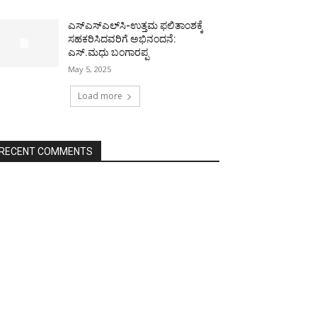
ಎಸ್‌ಎಸ್‌ಎಲ್‌ಸಿ-ಉತ್ತಮ ಫಲಿತಾಂಶಕ್ಕೆ
ಸಹಕರಿಸಿದವರಿಗೆ ಅಭಿನಂದನೆ:
ಎಸ್.ಮಧು ಬಂಗಾರಪ್ಪ
May 5, 2025
Load more
RECENT COMMENTS