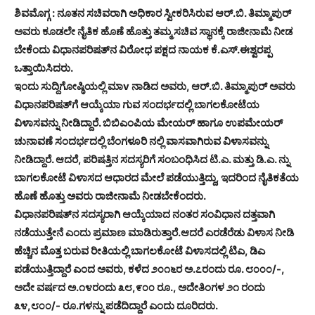
ಶಿವಮೊಗ್ಗ : ನೂತನ ಸಚಿವರಾಗಿ ಅಧಿಕಾರ ಸ್ವೀಕರಿಸಿರುವ ಆರ್.ಬಿ. ತಿಮ್ಮಾಪುರ್
ಅವರು ಕೂಡಲೇ ನೈತಿಕ ಹೊಣೆ ಹೊತ್ತು ತಮ್ಮ ಸಚಿವ ಸ್ಥಾನಕ್ಕೆ ರಾಜೀನಾಮೆ ನೀಡ
ಬೇಕೆಂದು ವಿಧಾನಪರಿಷತ್‌ನ ವಿರೋಧ ಪಕ್ಷದ ನಾಯಕ ಕೆ.ಎಸ್.ಈಶ್ವರಪ್ಪ
ಒತ್ತಾಯಿಸಿದರು.
ಇಂದು ಸುದ್ದಿಗೋಷ್ಠಿಯಲ್ಲಿ ಮಾv ನಾಡಿದ ಅವರು, ಆರ್.ಬಿ. ತಿಮ್ಮಾಪುರ್ ಅವರು
ವಿಧಾನಪರಿಷತ್‌ಗೆ ಆಯ್ಕೆಯಾ ಗುವ ಸಂದರ್ಭದಲ್ಲಿ ಬಾಗಲಕೋಟೆಯ
ವಿಳಾಸವನ್ನು ನೀಡಿದ್ದಾರೆ. ಬಿಬಿಎಂಪಿಯ ಮೇಯರ್ ಹಾಗೂ ಉಪಮೇಯರ್
ಚುನಾವಣೆ ಸಂದರ್ಭದಲ್ಲಿ ಬೆಂಗಳೂರಿ ನಲ್ಲಿ ವಾಸವಾಗಿರುವ ವಿಳಾಸವನ್ನು
ನೀಡಿದ್ದಾರೆ. ಆದರೆ, ಪರಿಷತ್ತಿನ ಸದಸ್ಯರಿಗೆ ಸಂಬಂಧಿಸಿದ ಟಿ.ಎ. ಮತ್ತು ಡಿ.ಎ. ನ್ನು
ಬಾಗಲಕೋಟೆ ವಿಳಾಸದ ಆಧಾರದ ಮೇಲೆ ಪಡೆಯುತ್ತಿದ್ದು, ಇದರಿಂದ ನೈತಿಕತೆಯ
ಹೊಣೆ ಹೊತ್ತು ಅವರು ರಾಜೀನಾಮೆ ನೀಡಬೇಕೆಂದರು.
ವಿಧಾನಪರಿಷತ್‌ನ ಸದಸ್ಯರಾಗಿ ಆಯ್ಕೆಯಾದ ನಂತರ ಸಂವಿಧಾನ ದತ್ತವಾಗಿ
ನಡೆಯುತ್ತೇನೆ ಎಂದು ಪ್ರಮಾಣ ಮಾಡಿರುತ್ತಾರೆ.ಆದರೆ ಎರಡೆರೆಡು ವಿಳಾಸ ನೀಡಿ
ಹೆಚ್ಚಿನ ಮೊತ್ತ ಬರುವ ರೀತಿಯಲ್ಲಿ ಬಾಗಲಕೋಟೆ ವಿಳಾಸದಲ್ಲಿ ಟಿಎ, ಡಿಎ
ಪಡೆಯುತ್ತಿದ್ದಾರೆ ಎಂದ ಅವರು, ಕಳೆದ ೨೦೧೬ರ ಅ.೭ರಂದು ರೂ. ೮೦೦೦/-,
ಅದೇ ವರ್ಷದ ಅ.೧೪ರಂದು ೩೮,೯೦೦ ರೂ., ಅದೇತಿಂಗಳ ೨೧ ರಂದು
೩೪,೮೦೦/- ರೂ.ಗಳನ್ನು ಪಡೆದಿದ್ದಾರೆ ಎಂದು ದೂರಿದರು.