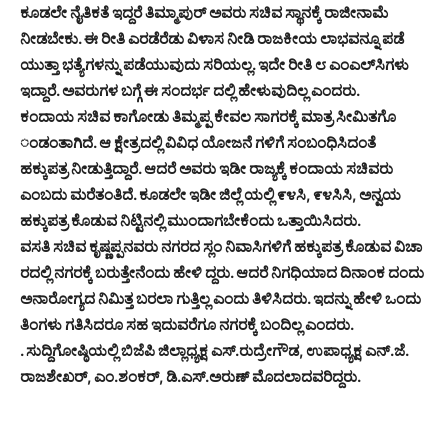
ಕೂಡಲೇ ನೈತಿಕತೆ ಇದ್ದರೆ ತಿಮ್ಮಾಪುರ್ ಅವರು ಸಚಿವ ಸ್ಥಾನಕ್ಕೆ ರಾಜೀನಾಮೆ
ನೀಡಬೇಕು. ಈ ರೀತಿ ಎರಡೆರೆಡು ವಿಳಾಸ ನೀಡಿ ರಾಜಕೀಯ ಲಾಭವನ್ನೂ ಪಡೆ
ಯುತ್ತಾ ಭತ್ಯೆಗಳನ್ನು ಪಡೆಯುವುದು ಸರಿಯಲ್ಲ. ಇದೇ ರೀತಿ ೮ ಎಂಎಲ್‌ಸಿಗಳು
ಇದ್ದಾರೆ. ಅವರುಗಳ ಬಗ್ಗೆ ಈ ಸಂದರ್ಭ ದಲ್ಲಿ ಹೇಳುವುದಿಲ್ಲ ಎಂದರು.
ಕಂದಾಯ ಸಚಿವ ಕಾಗೋಡು ತಿಮ್ಮಪ್ಪ ಕೇವಲ ಸಾಗರಕ್ಕೆ ಮಾತ್ರ ಸೀಮಿತಗೊ
ಂಡಂತಾಗಿದೆ. ಆ ಕ್ಷೇತ್ರದಲ್ಲಿ ವಿವಿಧ ಯೋಜನೆ ಗಳಿಗೆ ಸಂಬಂಧಿಸಿದಂತೆ
ಹಕ್ಕುಪತ್ರ ನೀಡುತ್ತಿದ್ದಾರೆ. ಆದರೆ ಅವರು ಇಡೀ ರಾಜ್ಯಕ್ಕೆ ಕಂದಾಯ ಸಚಿವರು
ಎಂಬದು ಮರೆತಂತಿದೆ. ಕೂಡಲೇ ಇಡೀ ಜಿಲ್ಲೆ ಯಲ್ಲಿ ೯೪ಸಿ, ೯೪ಸಿಸಿ, ಅನ್ವಯ
ಹಕ್ಕುಪತ್ರ ಕೊಡುವ ನಿಟ್ಟಿನಲ್ಲಿ ಮುಂದಾಗಬೇಕೆಂದು ಒತ್ತಾಯಿಸಿದರು.
ವಸತಿ ಸಚಿವ ಕೃಷ್ಣಪ್ಪನವರು ನಗರದ ಸ್ಲಂ ನಿವಾಸಿಗಳಿಗೆ ಹಕ್ಕುಪತ್ರ ಕೊಡುವ ವಿಚಾ
ರದಲ್ಲಿ ನಗರಕ್ಕೆ ಬರುತ್ತೇನೆಂದು ಹೇಳಿ ದ್ದರು. ಆದರೆ ನಿಗಧಿಯಾದ ದಿನಾಂಕ ದಂದು
ಅನಾರೋಗ್ಯದ ನಿಮಿತ್ತ ಬರಲಾ ಗುತ್ತಿಲ್ಲ ಎಂದು ತಿಳಿಸಿದರು. ಇದನ್ನು ಹೇಳಿ ಒಂದು
ತಿಂಗಳು ಗತಿಸಿದರೂ ಸಹ ಇದುವರೆಗೂ ನಗರಕ್ಕೆ ಬಂದಿಲ್ಲ ಎಂದರು.
. ಸುದ್ದಿಗೋಷ್ಠಿಯಲ್ಲಿ ಬಿಜೆಪಿ ಜಿಲ್ಲಾಧ್ಯಕ್ಷ ಎಸ್.ರುದ್ರೇಗೌಡ, ಉಪಾಧ್ಯಕ್ಷ ಎನ್.ಜೆ.
ರಾಜಶೇಖರ್, ಎಂ.ಶಂಕರ್, ಡಿ.ಎಸ್.ಅರುಣ್ ಮೊದಲಾದವರಿದ್ದರು.