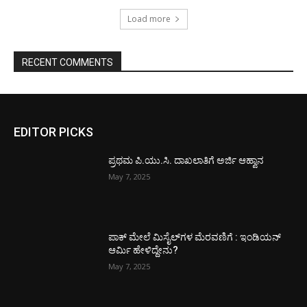
Load more
RECENT COMMENTS
EDITOR PICKS
ಪ್ರಥಮ ಪಿ.ಯು.ಸಿ. ದಾಖಲಾತಿಗೆ ಅರ್ಜಿ ಆಹ್ವಾನ
May 7, 2025
ಪಾಕ್​ ಮೇಲೆ ಮಿಸೈಲ್​ಗಳ ಮೆರವಣಿಗೆ : ಇಂಡಿಯನ್
ಆರ್ಮಿ ಹೇಳಿದ್ದೇನು?
May 7, 2025