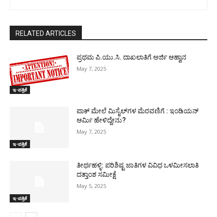
RELATED ARTICLES
ಪ್ರಥಮ ಪಿ.ಯು.ಸಿ. ದಾಖಲಾತಿಗೆ ಅರ್ಜಿ ಆಹ್ವಾನ
May 7, 2025
ಇ-ಪತ್ರಿಕೆ
ಪಾಕ್​ ಮೇಲೆ ಮಿಸೈಲ್​ಗಳ ಮೆರವಣಿಗೆ : ಇಂಡಿಯನ್
ಆರ್ಮಿ ಹೇಳಿದ್ದೇನು?
May 7, 2025
ಇ-ಪತ್ರಿಕೆ
ತೀರ್ಥಹಳ್ಳಿ: ಪರಿಶಿಷ್ಟ ಜಾತಿಗಳ ವಿವಿಧ ಒಳಮೀಸಲಾತಿ
ದತ್ತಾಂಶ ಸಮೀಕ್ಷೆ
May 5, 2025
ಇ-ಪತ್ರಿಕೆ