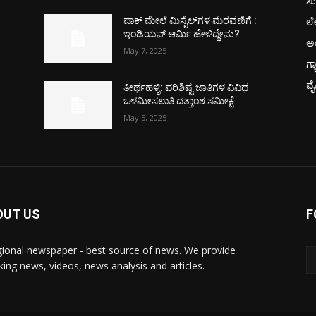
ಸು
ಲ
ಪಾಕ್​ ಮೇಲೆ ಮಿಸೈಲ್​ಗಳ ಮೆರವಣಿಗೆ :
ಇಂಡಿಯನ್ ಆರ್ಮಿ ಹೇಳಿದ್ದೇನು?
ಅ
May 7, 2025
ಗ್
ವ
ತೀರ್ಥಹಳ್ಳಿ: ಪರಿಶಿಷ್ಟ ಜಾತಿಗಳ ವಿವಿಧ
ಒಳಮೀಸಲಾತಿ ದತ್ತಾಂಶ ಸಮೀಕ್ಷೆ
May 5, 2025
OUT US
F
gional newspaper - best source of news. We provide
king news, videos, news analysis and articles.