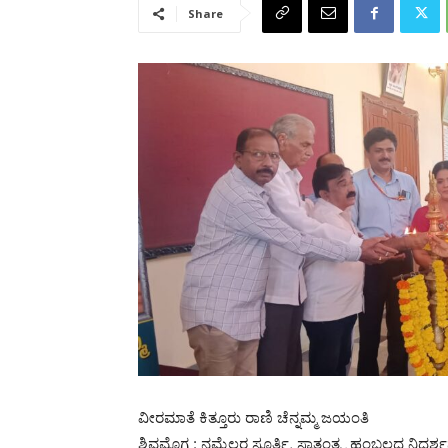
Share
ವೀರಮಾತೆ ಕಿತ್ತೂರು ರಾಣಿ ಚೆನ್ನಮ್ಮ ಜಯಂತಿ
ಶಿವಮೊಗ್ಗ : ನಮ್ಮೆಲ್ಲರ ಸ್ಪೂರ್ತಿ, ಸ್ವಾತಂತ್ರ್ಯ ಹಂಬಲದ 