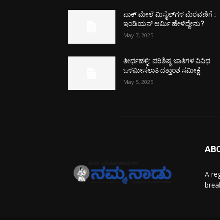
ಪಾಕ್​ ಮೇಲೆ ಮಿಸೈಲ್​ಗಳ ಮೆರವಣಿಗೆ :
ಇಂಡಿಯನ್ ಆರ್ಮಿ ಹೇಳಿದ್ದೇನು?
May 7, 2025
ತೀರ್ಥಹಳ್ಳಿ: ಪರಿಶಿಷ್ಟ ಜಾತಿಗಳ ವಿವಿಧ
ಒಳಮೀಸಲಾತಿ ದತ್ತಾಂಶ ಸಮೀಕ್ಷೆ
May 5, 2025
AB
A re
brea