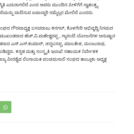
್ಥಿತಿ ಎದುರಾಗಲಿದೆ ಎಂದ ಅವರು ಮುಂದಿನ ಪೀಳಿಗೆಗೆ ಸ್ವಾತಂತ್ರ್ಯ
ು ದಾಟಿಸುವ ಜವಾಬ್ದಾರಿ ನಮ್ಮೆಲ್ಲರ ಮೇಲಿದೆ ಎಂದರು.
ಂಘದ ಗೌರವಾಧ್ಯಕ್ಷ ಬಸವರಾಜು ಕನಗಲ್, ಕೊಳಗೇರಿ ಅಭಿವೃದ್ಧಿ ನಿಗಮದ
ುಖಂಡರಾದ ಹೆಚ್.ವಿ.ಮಹೇಶ್ವರಪ್ಪ , ಗ್ಯಾರಂಟಿ ಯೋಜನೆಗಳ ಅನುಷ್ಟಾನ
ಮುಖಂಡರಾದ ಎನ್.ಎಸ್.ಕುಮಾರ್, ಚನ್ನಬಸಪ್ಪ, ಮಾಲತೇಶ, ಮಂಜುನಾಥ,
ಿದ್ದರು. ಕನ್ನಡ ಮತ್ತು ಸಂಸ್ಕೃತಿ ಇಲಾಖೆ ಸಹಾಯಕ ನಿರ್ದೇಶಕ
ರಾಜ್ಯ ವೀರಶೈವ ಲಿಂಗಾಯತ ಪಂಚಮಸಾಲಿ ಸಂಘದ ತಾಲ್ಲೂಕು ಅಧ್ಯಕ್ಷ