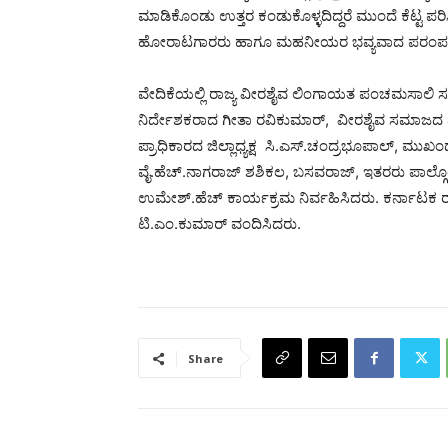
ಮಾಡಿಕೊಂಡು ಉತ್ತರ ಕಂಡುಕೊಳ್ಳದಿದ್ದರೆ ಮುಂದೆ ಕೆಟ್ಟ ಪರಿಸ
ಹೋರಾಟಗಾರರು ಹಾಗೂ ಮಹನೀಯರ ಭವ್ಯವಾದ ಪರಂಪರೆಯನ್ನ
ವೇದಿಕೆಯಲ್ಲಿ ರಾಜ್ಯ ವೀರಶೈವ ಲಿಂಗಾಯತ ಪಂಚಮಸಾಲಿ ಸ
ನಿರ್ದೇಶಕರಾದ ಗೀತಾ ರವಿಕುಮಾರ್, ವೀರಶೈವ ಸಮಾಜದ ಮ
ಪ್ರಾಧಿಕಾರದ ಜಿಲ್ಲಾಧ್ಯಕ್ಷ ಸಿ.ಎಸ್.ಚಂದ್ರಭೂಪಾಲ್, 
ವೈ.ಹೆಚ್.ನಾಗರಾಜ್ ಶಶಿಕಲ, ಬಸವರಾಜ್, ಇತರರು ಪಾಲ್ಗೊಂಡ
ಉಮೇಶ್.ಹೆಚ್ ಕಾರ್ಯಕ್ರಮ ನಿರ್ವಹಿಸಿದರು. ಕರ್ನಾಟಕ 
ಟಿ.ಎಂ.ಕುಮಾರ್ ವಂದಿಸಿದರು.
Share