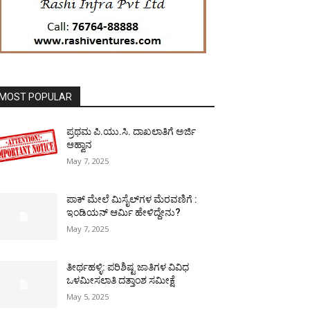
MOST POPULAR
ಪ್ರಥಮ ಪಿ.ಯು.ಸಿ. ದಾಖಲಾತಿಗೆ ಅರ್ಜಿ
ಆಹ್ವಾನ
May 7, 2025
ಪಾಕ್​ ಮೇಲೆ ಮಿಸೈಲ್​ಗಳ ಮೆರವಣಿಗೆ :
ಇಂಡಿಯನ್ ಆರ್ಮಿ ಹೇಳಿದ್ದೇನು?
May 7, 2025
ತೀರ್ಥಹಳ್ಳಿ: ಪರಿಶಿಷ್ಟ ಜಾತಿಗಳ ವಿವಿಧ
ಒಳಮೀಸಲಾತಿ ದತ್ತಾಂಶ ಸಮೀಕ್ಷೆ
May 5, 2025