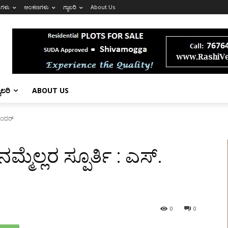
ಗಳು
ಅಂಕಣಗಳು
ಗ್ಯಾಲರಿ
About Us
ಯಾಲರಿ
ABOUT US
ಸುಂದರ್‌
ನಮ್ಮೆಲ್ಲರ ಸ್ಪೂರ್ತಿ : ಎಸ್.
0
0