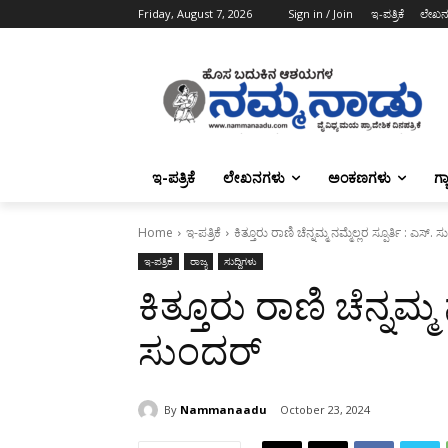
Friday, August 7, 2026
Sign in / Join
ಇ-ಪತ್ರಿಕೆ
ಲೇಖನ
ಇ-ಪತ್ರಿಕೆ
ಲೇಖನಗಳು
ಅಂಕಣಗಳು
ಗ್
Home
ಇ-ಪತ್ರಿಕೆ
ಕಿತ್ತೂರು ರಾಣಿ ಚೆನ್ನಮ್ಮ ನಮ್ಮೆಲ್ಲರ ಸ್ಪೂರ್ತಿ : ಎಸ್. 
ಇ-ಪತ್ರಿಕೆ
ರಾಜ್ಯ
ಸುದ್ದಿಗಳು
ಕಿತ್ತೂರು ರಾಣಿ ಚೆನ್ನಮ್ಮ 
ಸುಂದರ್‌
By
Nammanaadu
October 23, 2024