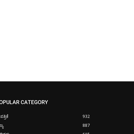
OPULAR CATEGORY
ತ್ರಿಕೆ
932
ಜ್ಯ
887