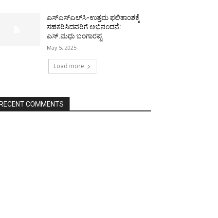
ಎಸ್‌ಎಸ್‌ಎಲ್‌ಸಿ-ಉತ್ತಮ ಫಲಿತಾಂಶಕ್ಕೆ
ಸಹಕರಿಸಿದವರಿಗೆ ಅಭಿನಂದನೆ:
ಎಸ್.ಮಧು ಬಂಗಾರಪ್ಪ
May 5, 2025
Load more
RECENT COMMENTS