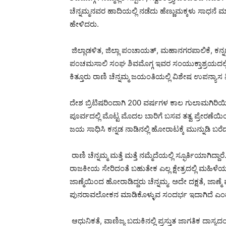
ಚೆನ್ನಮ್ಮನವರ ಹಾದಿಯಲ್ಲಿ ನಡೆದು ಹೆಣ್ಣುಮಕ್ಕಳು ಸಾಧನೆ
ಹೇಳಿದರು.
ಜಿಲ್ಲಾಡಳಿತ, ಜಿಲ್ಲಾ ಪಂಚಾಯತ್, ಮಹಾನಗರಪಾಲಿಕೆ, ಕನ್
ಪಂಚಮಸಾಲಿ ಸಂಘ ಶಿವಮೊಗ್ಗ ಇವರ ಸಂಯುಕ್ತಾಶ್ರಯದಲ್ಲ
ಕಿತ್ತೂರು ರಾಣಿ ಚೆನ್ನಮ್ಮ ಜಯಂತಿಯಲ್ಲಿ ವಿಶೇಷ ಉಪನ್ಯಾಸ
ದೇಶ ಬ್ರಿಟಿಷರಿಂದಾಗಿ 200 ವರ್ಷಗಳ ಕಾಲ ಗುಲಾಮಗಿರಿಯಿಂ
ಪೂರ್ವದಲ್ಲಿ ಮೊಟ್ಟ ಮೊದಲ ಬಾರಿಗೆ ಬಸವ ತತ್ವ ಪ್ರೇರಣೆಯಿಂದ
ಜಯ ಸಾಧಿಸಿ ಕನ್ನಡ ನಾಡಿನಲ್ಲಿ ಹೋರಾಟಕ್ಕೆ ಮುನ್ನುಡಿ ಬರ
ರಾಣಿ ಚೆನ್ನಮ್ಮ ಮತ್ತೆ ಮತ್ತೆ ನಮ್ಮೆದೆಯಲ್ಲಿ ಸ್ಫೂರ್ತಿಯಾಗಿ
ರಾಜಕೀಯ ಸೇರಿದಂತೆ ಬಹುತೇಕ ಎಲ್ಲ ಕ್ಷೇತ್ರದಲ್ಲಿ ಮಹಿಳೆಯರ 
ಜಾಣ್ಮೆಯಿಂದ ಹೋರಾಡಿದ್ದರು ಚೆನ್ನಮ್ಮ. ಅದೇ ದಕ್ಷತೆ, ಜಾಣ್ಮೆ ಪ್
ಪುನರಾವಲೋಕನ ಮಾಡಿಕೊಳ್ಳುವ ಸಂದರ್ಭ ಇದಾಗಿದೆ ಎಂ
ಆಧುನಿಕತೆ, ವಾಣಿಜ್ಯ ಬದುಕಿನಲ್ಲಿ ಪ್ರಸ್ತುತ ಜಾಗತಿಕ ದಾಸ್ಯದಂ