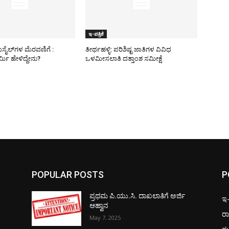
ಇ-ಪತ್ರಿಕೆ
ಿಸೈಲ್​ಗಳ ಮೆರವಣಿಗೆ :
ತೀರ್ಥಹಳ್ಳಿ: ಪರಿಶಿಷ್ಟ ಜಾತಿಗಳ ವಿವಿಧ
ಮಿ ಹೇಳಿದ್ದೇನು?
ಒಳಮೀಸಲಾತಿ ದತ್ತಾಂಶ ಸಮೀಕ್ಷೆ
POPULAR POSTS
P
ಪ್ರಥಮ ಪಿ.ಯು.ಸಿ. ದಾಖಲಾತಿಗೆ ಅರ್ಜಿ
ಇ-ಪ
ಆಹ್ವಾನ
ರಾ
May 7, 2025