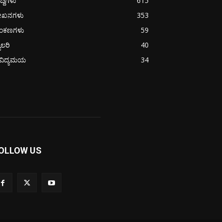
ದ್ದಿಗಳು
615
ೇಖನಗಳು
353
ಂಕಣಗಳು
59
ಯಾಲರಿ
40
ೈವಿದ್ಯಮಯ
34
OLLOW US