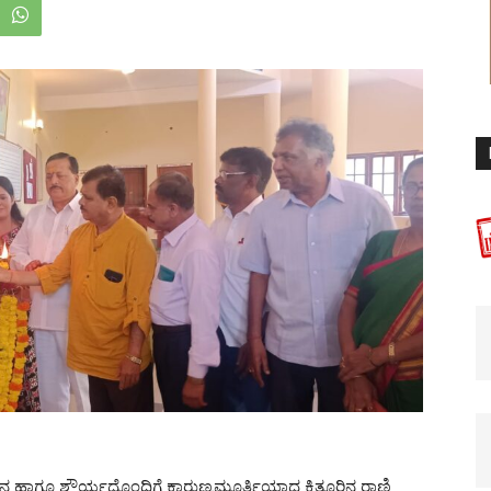
ನಿದರ್ಶನ ಹಾಗೂ ಶೌರ್ಯದೊಂದಿಗೆ ಕಾರುಣ್ಯಮೂರ್ತಿಯಾದ ಕಿತ್ತೂರಿನ ರಾಣಿ