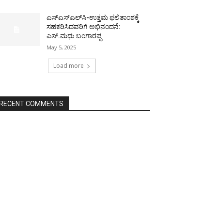
ಎಸ್‌ಎಸ್‌ಎಲ್‌ಸಿ-ಉತ್ತಮ ಫಲಿತಾಂಶಕ್ಕೆ
ಸಹಕರಿಸಿದವರಿಗೆ ಅಭಿನಂದನೆ:
ಎಸ್.ಮಧು ಬಂಗಾರಪ್ಪ
May 5, 2025
Load more
RECENT COMMENTS