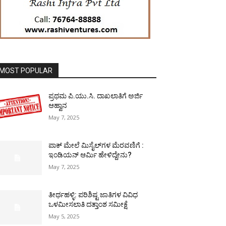
MOST POPULAR
ಪ್ರಥಮ ಪಿ.ಯು.ಸಿ. ದಾಖಲಾತಿಗೆ ಅರ್ಜಿ
ಆಹ್ವಾನ
May 7, 2025
ಪಾಕ್​ ಮೇಲೆ ಮಿಸೈಲ್​ಗಳ ಮೆರವಣಿಗೆ :
ಇಂಡಿಯನ್ ಆರ್ಮಿ ಹೇಳಿದ್ದೇನು?
May 7, 2025
ತೀರ್ಥಹಳ್ಳಿ: ಪರಿಶಿಷ್ಟ ಜಾತಿಗಳ ವಿವಿಧ
ಒಳಮೀಸಲಾತಿ ದತ್ತಾಂಶ ಸಮೀಕ್ಷೆ
May 5, 2025