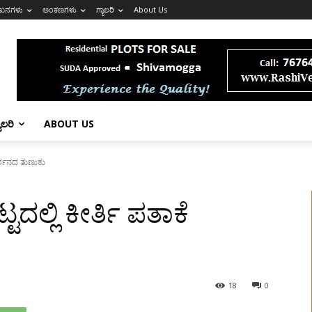
ಖನಗಳು
ಅಂಕಣಗಳು
ಗ್ಯಾಲರಿ
About Us
ಯಾಲರಿ
ABOUT US
ಂದರ್ಶನದ ತುಣುಕು
ಟ್ಟದಲ್ಲಿ ಕೀರ್ತಿ ಪತಾಕೆ
18
0