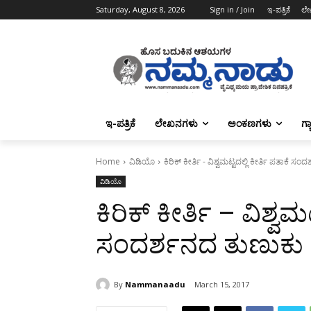
Saturday, August 8, 2026
Sign in / Join
ಇ-ಪತ್ರಿಕೆ
ಲೇ
ಇ-ಪತ್ರಿಕೆ
ಲೇಖನಗಳು
ಅಂಕಣಗಳು
ಗ್
Home
ವಿಡಿಯೊ
ಕಿರಿಕ್ ಕೀರ್ತಿ - ವಿಶ್ವಮಟ್ಟದಲ್ಲಿ ಕೀರ್ತಿ ಪತಾಕೆ ಸ
ವಿಡಿಯೊ
ಕಿರಿಕ್ ಕೀರ್ತಿ – ವಿಶ್ವಮ
ಸಂದರ್ಶನದ ತುಣುಕು
By
Nammanaadu
March 15, 2017