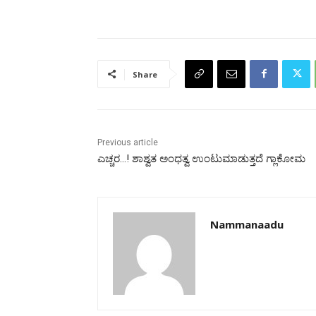
Share
Previous article
ಎಚ್ಚರ…! ಶಾಶ್ವತ ಅಂಧತ್ವ ಉಂಟುಮಾಡುತ್ತದೆ ಗ್ಲಾಕೋಮ
Nammanaadu