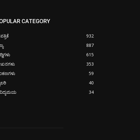
OPULAR CATEGORY
ತ್ರಿಕೆ
932
ಜ್ಯ
887
ದ್ದಿಗಳು
615
ೇಖನಗಳು
353
ಂಕಣಗಳು
59
ಯಾಲರಿ
40
ೈವಿದ್ಯಮಯ
34