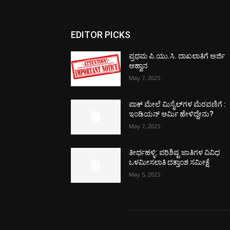
EDITOR PICKS
ಪ್ರಥಮ ಪಿ.ಯು.ಸಿ. ದಾಖಲಾತಿಗೆ ಅರ್ಜಿ
ಆಹ್ವಾನ
May 7, 2025
ಪಾಕ್​ ಮೇಲೆ ಮಿಸೈಲ್​ಗಳ ಮೆರವಣಿಗೆ :
ಇಂಡಿಯನ್ ಆರ್ಮಿ ಹೇಳಿದ್ದೇನು?
May 7, 2025
ತೀರ್ಥಹಳ್ಳಿ: ಪರಿಶಿಷ್ಟ ಜಾತಿಗಳ ವಿವಿಧ
ಒಳಮೀಸಲಾತಿ ದತ್ತಾಂಶ ಸಮೀಕ್ಷೆ
May 5, 2025