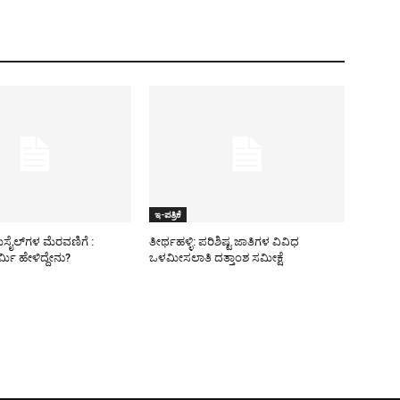
ಇ-ಪತ್ರಿಕೆ
ಿಸೈಲ್​ಗಳ ಮೆರವಣಿಗೆ :
ತೀರ್ಥಹಳ್ಳಿ: ಪರಿಶಿಷ್ಟ ಜಾತಿಗಳ ವಿವಿಧ
ಮಿ ಹೇಳಿದ್ದೇನು?
ಒಳಮೀಸಲಾತಿ ದತ್ತಾಂಶ ಸಮೀಕ್ಷೆ