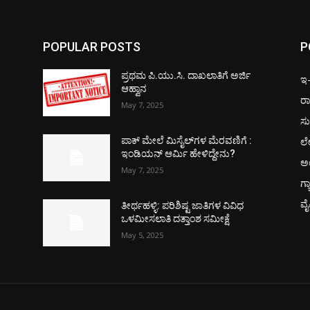
POPULAR POSTS
P
ಪ್ರಥಮ ಪಿ.ಯು.ಸಿ. ದಾಖಲಾತಿಗೆ ಅರ್ಜಿ
ಇ-ಪ
ಆಹ್ವಾನ
ರಾ
May 7, 2025
ಸು
ಲ
ಪಾಕ್​ ಮೇಲೆ ಮಿಸೈಲ್​ಗಳ ಮೆರವಣಿಗೆ :
ಇಂಡಿಯನ್ ಆರ್ಮಿ ಹೇಳಿದ್ದೇನು?
ಅ
May 7, 2025
ಗ್
ವ
ತೀರ್ಥಹಳ್ಳಿ: ಪರಿಶಿಷ್ಟ ಜಾತಿಗಳ ವಿವಿಧ
ಒಳಮೀಸಲಾತಿ ದತ್ತಾಂಶ ಸಮೀಕ್ಷೆ
May 5, 2025