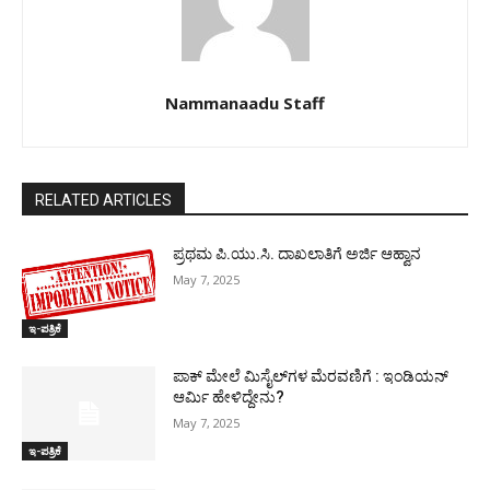
Nammanaadu Staff
RELATED ARTICLES
ಪ್ರಥಮ ಪಿ.ಯು.ಸಿ. ದಾಖಲಾತಿಗೆ ಅರ್ಜಿ ಆಹ್ವಾನ
May 7, 2025
ಇ-ಪತ್ರಿಕೆ
ಪಾಕ್​ ಮೇಲೆ ಮಿಸೈಲ್​ಗಳ ಮೆರವಣಿಗೆ : ಇಂಡಿಯನ್
ಆರ್ಮಿ ಹೇಳಿದ್ದೇನು?
May 7, 2025
ಇ-ಪತ್ರಿಕೆ