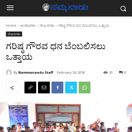
Home
ಅಂಕಣಗಳು
ಲೇಖನಗಳು
ಗರಿಷ್ಠ ಗೌರವ ಧನ ಬೆಂಬಲಿಸಲು ಒತ್ತಾಯ
ಲೇಖನಗಳು
ಗರಿಷ್ಠ ಗೌರವ ಧನ ಬೆಂಬಲಿಸಲು
ಒತ್ತಾಯ
By
Nammanaadu Staff
February 26, 2018
10
0