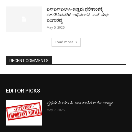
ಎಸ್‌ಎಸ್‌ಎಲ್‌ಸಿ-ಉತ್ತಮ ಫಲಿತಾಂಶಕ್ಕೆ
ಸಹಕರಿಸಿದವರಿಗೆ ಅಭಿನಂದನೆ: ಎಸ್.ಮಧು
ಬಂಗಾರಪ್ಪ
May 5, 2025
Load more
RECENT COMMENTS
EDITOR PICKS
ಪ್ರಥಮ ಪಿ.ಯು.ಸಿ. ದಾಖಲಾತಿಗೆ ಅರ್ಜಿ ಆಹ್ವಾನ
May 7, 2025