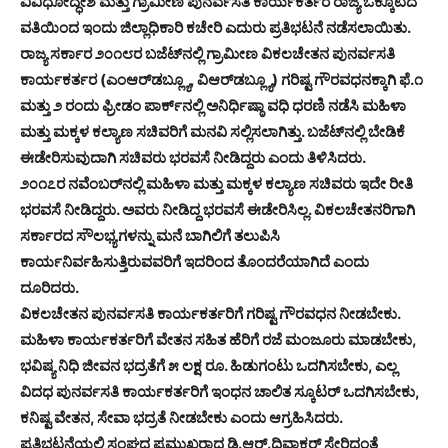
ವಿವಿಧೋದ್ಧೇಶ ಮತ್ತು ಗ್ರಾಮೀಣ ಪುನರ್ವಸತಿ ಕಾರ್ಯಕರ್ತರ ರಾಜ್ಯ ಒಕ್ಕೂಟದ
ವತಿಯಿಂದ ಇಂದು ಜಿಲ್ಲಾಧಿಕಾರಿ ಕಚೇರಿ ಎದುರು ಪ್ರತಿಭಟನೆ ನಡೆಸಲಾಯಿತು.
ರಾಜ್ಯ ಸರ್ಕಾರ ೨೦೧೮ರ ಬಜೆಟ್‌ನಲ್ಲಿ ಗ್ರಾಮೀಣ ವಿಕಲಚೇತನ ಪುನರ್ವಸತಿ
ಕಾರ್ಯಕರ್ತರ (ಎಂಆರ್‌ಡಬ್ಲ್ಯೂ, ವಿಆರ್‌ಡಬ್ಲ್ಯೂ) ಗರಿಷ್ಟ ಗೌರವಧನಕ್ಕಾಗಿ ಫೆ.೧
ಮತ್ತು ೨ ರಂದು ಫ್ರೀಡಂ ಪಾರ್ಕ್‌ನಲ್ಲಿ ಅನಿರ್ಧಿಷ್ಠಾ ವಧಿ ಧರಣಿ ನಡೆಸಿ ಮಹಿಳಾ
ಮತ್ತು ಮಕ್ಕಳ ಕಲ್ಯಾಣ ಸಚಿವರಿಗೆ ಮನವಿ ಸಲ್ಲಿಸಲಾಗಿತ್ತು. ಬಜೆಟ್‌ನಲ್ಲಿ ಬೇಡಿಕೆ
ಈಡೇರಿಸುವುದಾಗಿ ಸಚಿವರು ಭರವಸೆ ನೀಡಿದ್ದರು ಎಂದು ತಿಳಿಸಿದರು.
೨೦೧೭ರ ನವೆಂಬರ್‌ನಲ್ಲಿ ಮಹಿಳಾ ಮತ್ತು ಮಕ್ಕಳ ಕಲ್ಯಾಣ ಸಚಿವರು ಇದೇ ರೀತಿ
ಭರವಸೆ ನೀಡಿದ್ದರು. ಅವರು ನೀಡಿದ್ದ ಭರವಸೆ ಈಡೇರಿಸಿಲ್ಲ. ವಿಕಲಚೇತನರಿಗಾಗಿ
ಸರ್ಕಾರದ ಸೌಲಭ್ಯಗಳನ್ನು ಮನೆ ಬಾಗಿಲಿಗೆ ತಲುಪಿಸಿ
ಕಾರ್ಯನಿರ್ವಹಿಸುತ್ತಿರುವವರಿಗೆ ಇದರಿಂದ ತೊಂದರೆಯಾಗಿದೆ ಎಂದು
ದೂರಿದರು.
ವಿಕಲಚೇತನ ಪುನರ್ವಸತಿ ಕಾರ್ಯಕರ್ತರಿಗೆ ಗರಿಷ್ಟ ಗೌರವಧನ ನೀಡಬೇಕು.
ಮಹಿಳಾ ಕಾರ್ಯಕರ್ತರಿಗೆ ವೇತನ ಸಹಿತ ಹೆರಿಗೆ ರಜೆ ಮಂಜೂರು ಮಾಡಬೇಕು,
ಭವಿಷ್ಯ ನಿಧಿ ಜೀವನ ಭದ್ರತೆಗೆ ೫ ಲಕ್ಷ ರೂ. ಹಿಡುಗಂಟು ಒದಗಿಸಬೇಕು, ಎಲ್ಲ
ವಿದಧ ಪುನರ್ವಸತಿ ಕಾರ್ಯಕರ್ತರಿಗೆ ಇಂಧನ ಚಾಲಿತ ಸ್ಕೂಟರ್ ಒದಗಿಸಬೇಕು,
ಕನಿಷ್ಟ ವೇತನ, ಸೇವಾ ಭದ್ರತೆ ನೀಡಬೇಕು ಎಂದು ಆಗ್ರಹಿಸಿದರು.
ಪ್ರತಿಭಟನೆಯಲ್ಲಿ ಸಂಘದ ಪ್ರಮುಖರಾದ ಡಿ.ಆರ್.ದಿವಾಕರ್ ಸೇರಿದಂತೆ