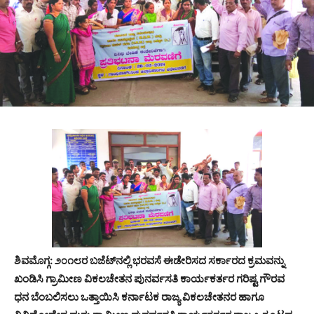
ಶಿವಮೊಗ್ಗ: ೨೦೧೮ರ ಬಜೆಟ್‌ನಲ್ಲಿ ಭರವಸೆ ಈಡೇರಿಸದ ಸರ್ಕಾರದ ಕ್ರಮವನ್ನು
ಖಂಡಿಸಿ ಗ್ರಾಮೀಣ ವಿಕಲಚೇತನ ಪುನರ್ವಸತಿ ಕಾರ್ಯಕರ್ತರ ಗರಿಷ್ಟ ಗೌರವ
ಧನ ಬೆಂಬಲಿಸಲು ಒತ್ತಾಯಿಸಿ ಕರ್ನಾಟಕ ರಾಜ್ಯ ವಿಕಲಚೇತನರ ಹಾಗೂ