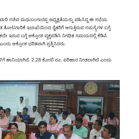
ತುವಾರಿ ಸಚಿವ ಮಧುಬಂಗಾರಪ್ಪ ಅಧ್ಯಕ್ಷತೆಯನ್ನು ವಹಿಸಿದ್ದ ಈ ಸಭೆಯ
ೋಟಗಾರಿಕೆ ಇಲಾಖೆಯಿಂದ ರೈತರಿಗೆ ಆಗುತ್ತಿರುವ ಸಮಸ್ಯೆಗಳ ಬಗ್ಗೆ
ಕದೇ ಇರುವ ಬಗ್ಗೆ ಆಕ್ರೋಶ ವ್ಯಕ್ತಪಡಿಸಿ ನಿಗಧಿತ ಸಮಯದಲ್ಲಿ ಕೆಡಿಪಿ
ಎಂದು ಆಕ್ರೋಶ ಭರಿತವಾಗಿ ಪ್ರಶ್ನಿಸಿದರು.
ಗಳಿಗೆ ಹಾನಿಯಾಗಿದೆ. 2.28 ಕೋಟಿ ರೂ. ಪರಿಹಾರ ನೀಡಲಾಗಿದೆ ಎಂದು