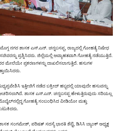
ಶಿವಮೊಗ್ಗ ನಗರ ಶಾಸಕ ಎಸ್.ಎನ್. ಚನ್ನಬಸಪ್ಪ, ರಾಜ್ಯದಲ್ಲಿ ಗೋಹತ್ಯೆ ನಿಷೇಧ
ನ್ನು ಪ್ರಶ್ನಿಸಿದರು. ಜಿಲ್ಲೆಯಲ್ಲಿ ಅವ್ಯಾಹತವಾಗಿ ಗೋಹತ್ಯೆ ನಡೆಯುತ್ತಿದೆ.
್ಟವರ ಮೇಲೆಯೇ ಪ್ರಕರಣಗಳನ್ನು ದಾಖಲಿಸಲಾಗುತ್ತಿದೆ. ಹಸುಗಳ
ತಾಯಿಸಿದರು.
್ಯಪ್ರವೇಶಿಸಿ ಇತ್ತೀಚಿಗೆ ನಡೆದ ಬಕ್ರೀದ್ ಹಬ್ಬದಲ್ಲಿ ಯಾವುದೇ ಹಸುವನ್ನು
ು ಆಚರಿಸಲಾಗಿದೆ. ಶಾಸಕ ಎಸ್.ಎನ್. ಚನ್ನಬಸಪ್ಪ ಹೇಳುತ್ತಿರುವುದು ಸರಿಯಲ್ಲ
ಮೊಬೈಲ್‌ನಲ್ಲಿದ್ದ ಗೋಹತ್ಯೆ ಸಂಬಂಧಿಸಿದ ವೀಡಿಯೋ ಮತ್ತು
ುಟುಕಿದರು.
ಕ ಸಂಗಮೇಶ್, ಪರಿಷತ್ ಸದಸ್ಯೆ ಭಾರತಿ ಶೆಟ್ಟಿ, ಡಿಸಿಸಿ ಬ್ಯಾಂಕ್ ಅಧ್ಯಕ್ಷ