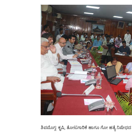
ಶಿವಮೊಗ್ಗ: ಕೃಷಿ, ತೋಟಗಾರಿಕೆ ಹಾಗೂ ಗೋ ಹತ್ಯೆ ನಿಷೇಧ