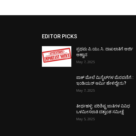
EDITOR PICKS
ಪ್ರಥಮ ಪಿ.ಯು.ಸಿ. ದಾಖಲಾತಿಗೆ ಅರ್ಜಿ
ಆಹ್ವಾನ
May 7, 2025
ಪಾಕ್​ ಮೇಲೆ ಮಿಸೈಲ್​ಗಳ ಮೆರವಣಿಗೆ :
ಇಂಡಿಯನ್ ಆರ್ಮಿ ಹೇಳಿದ್ದೇನು?
May 7, 2025
ತೀರ್ಥಹಳ್ಳಿ: ಪರಿಶಿಷ್ಟ ಜಾತಿಗಳ ವಿವಿಧ
ಒಳಮೀಸಲಾತಿ ದತ್ತಾಂಶ ಸಮೀಕ್ಷೆ
May 5, 2025