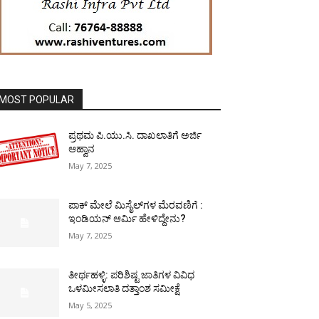
MOST POPULAR
ಪ್ರಥಮ ಪಿ.ಯು.ಸಿ. ದಾಖಲಾತಿಗೆ ಅರ್ಜಿ
ಆಹ್ವಾನ
May 7, 2025
ಪಾಕ್​ ಮೇಲೆ ಮಿಸೈಲ್​ಗಳ ಮೆರವಣಿಗೆ :
ಇಂಡಿಯನ್ ಆರ್ಮಿ ಹೇಳಿದ್ದೇನು?
May 7, 2025
ತೀರ್ಥಹಳ್ಳಿ: ಪರಿಶಿಷ್ಟ ಜಾತಿಗಳ ವಿವಿಧ
ಒಳಮೀಸಲಾತಿ ದತ್ತಾಂಶ ಸಮೀಕ್ಷೆ
May 5, 2025