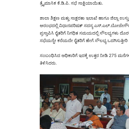
ತ್ರೈಮಾಸಿಕ ಕೆ.ಡಿ.ಪಿ. ಸಭೆ ಸಾಕ್ಷಿಯಾಯಿತು.
ಶಾಲಾ ಶಿಕ್ಷಣ ಮತ್ತು ಸಾಕ್ಷರತಾ ಇಲಾಖೆ ಹಾಗೂ ಜಿಲ್ಲಾ ಉಸ್
ಆರಂಭದಲ್ಲಿ ವಿಧಾನಪರಿಷತ್ ಸದಸ್ಯ ಎಸ್.ಎಲ್.ಬೋಜೇಗೌಡ ತ
ಪ್ರಸ್ತಾಪಿಸಿ ರೈತರಿಗೆ ನಿಗಧಿತ ಸಮಯದಲ್ಲಿ ಸೌಲಭ್ಯಗಳು ದೊರ
ಸಭೆಯನ್ನೇ ಕರೆಯದೇ ರೈತರಿಗೆ ಹೇಗೆ ಸೌಲಭ್ಯ ಒದಗಿಸುತ್ತೀರಿ 
ಸಂಬಂಧಿಸಿದ ಅಧಿಕಾರಿಗೆ ಇದಕ್ಕೆ ಉತ್ತರ ನೀಡಿ 275 ಮನೆ
ತಿಳಿಸಿದರು.