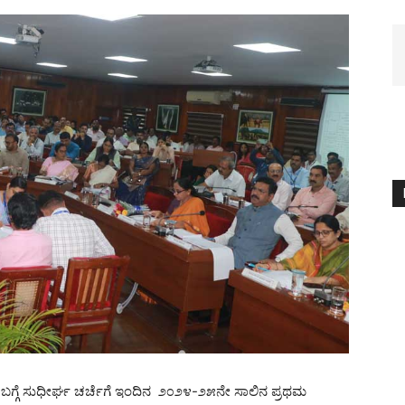
ದ ಬಗ್ಗೆ ಸುಧೀರ್ಘ ಚರ್ಚೆಗೆ ಇಂದಿನ ೨೦೨೪-೨೫ನೇ ಸಾಲಿನ ಪ್ರಥಮ