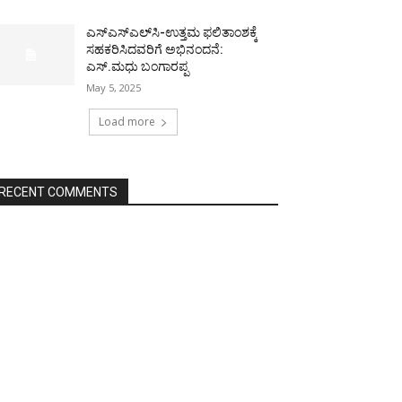
ಎಸ್‌ಎಸ್‌ಎಲ್‌ಸಿ-ಉತ್ತಮ ಫಲಿತಾಂಶಕ್ಕೆ
ಸಹಕರಿಸಿದವರಿಗೆ ಅಭಿನಂದನೆ:
ಎಸ್.ಮಧು ಬಂಗಾರಪ್ಪ
May 5, 2025
Load more
RECENT COMMENTS