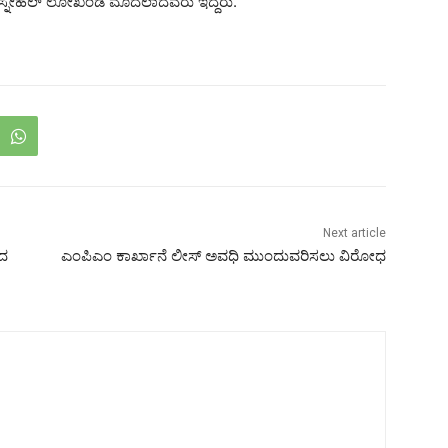
 ಸ್ನೇಹಲ್ ಲೋಖಂಡೆ ಮೊದಲಾದವರು ಇದ್ದರು.
Next article
ಿದ
ಎಂಪಿಎಂ ಕಾರ್ಖಾನೆ ಲೀಸ್‌ ಅವಧಿ ಮುಂದುವರಿಸಲು ವಿರೋಧ