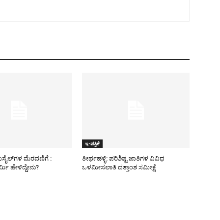
ಇ-ಪತ್ರಿಕೆ
ಿಸೈಲ್​ಗಳ ಮೆರವಣಿಗೆ :
ತೀರ್ಥಹಳ್ಳಿ: ಪರಿಶಿಷ್ಟ ಜಾತಿಗಳ ವಿವಿಧ
ಮಿ ಹೇಳಿದ್ದೇನು?
ಒಳಮೀಸಲಾತಿ ದತ್ತಾಂಶ ಸಮೀಕ್ಷೆ