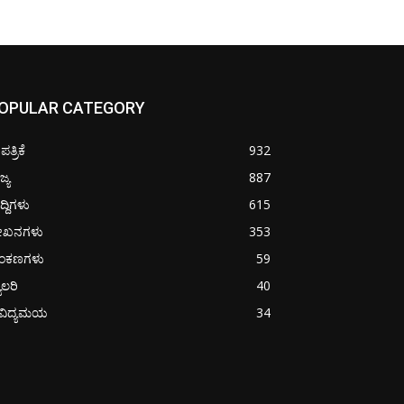
OPULAR CATEGORY
ತ್ರಿಕೆ
932
ಜ್ಯ
887
ದ್ದಿಗಳು
615
ೇಖನಗಳು
353
ಂಕಣಗಳು
59
ಯಾಲರಿ
40
ೈವಿದ್ಯಮಯ
34