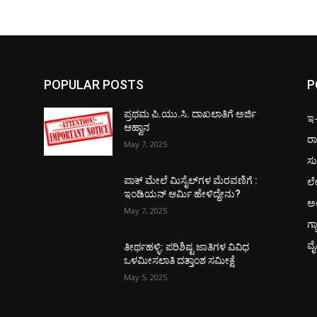
POPULAR POSTS
P
ಪ್ರಥಮ ಪಿ.ಯು.ಸಿ. ದಾಖಲಾತಿಗೆ ಅರ್ಜಿ
ಇ-ಪ
ಆಹ್ವಾನ
ರಾ
May 7, 2025
ಸು
ಲ
ಪಾಕ್​ ಮೇಲೆ ಮಿಸೈಲ್​ಗಳ ಮೆರವಣಿಗೆ :
ಇಂಡಿಯನ್ ಆರ್ಮಿ ಹೇಳಿದ್ದೇನು?
ಅ
May 7, 2025
ಗ್
ವ
ತೀರ್ಥಹಳ್ಳಿ: ಪರಿಶಿಷ್ಟ ಜಾತಿಗಳ ವಿವಿಧ
ಒಳಮೀಸಲಾತಿ ದತ್ತಾಂಶ ಸಮೀಕ್ಷೆ
May 5, 2025