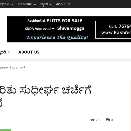
ಖನಗಳು
ಅಂಕಣಗಳು
ಗ್ಯಾಲರಿ
About Us
ಯಾಲರಿ
ABOUT US
ಸವಾದ ಕೆ.ಡಿ.ಪಿ. ಸಭೆ
ರಿತು ಸುಧೀರ್ಘ ಚರ್ಚೆಗೆ
ೆ
25
0