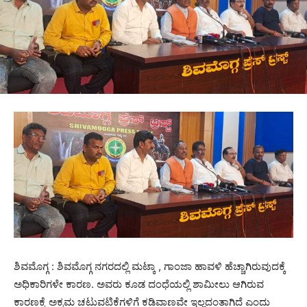
ಶಿವಮೊಗ್ಗ : ಶಿವಮೊಗ್ಗ ನಗರದಲ್ಲಿ ಮಟ್ಕಾ , ಗಾಂಜಾ ಹಾವಳಿ ಹೆಚ್ಚಾಗಿರುವುದಕ್ಕೆ
ಅಧಿಕಾರಿಗಳೇ ಕಾರಣ. ಅವರು ಕೂಡ ದಂಧೆಯಲ್ಲಿ ಶಾಮೀಲು ಆಗಿರುವ
ಕಾರಣಕ್ಕೆ ಅಕ್ರಮ ಚಟುವಟಿಕೆಗಳಿಗೆ ಕಡಿವಾಣವೇ ಇಲ್ಲದಂತಾಗಿದೆ ಎಂದು