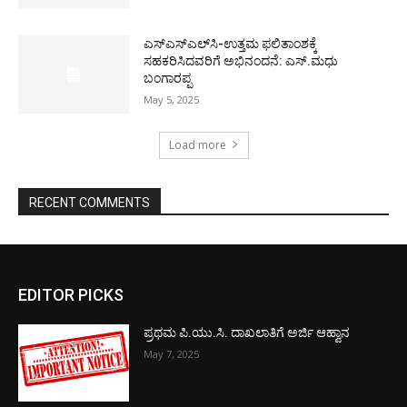
ಎಸ್‌ಎಸ್‌ಎಲ್‌ಸಿ-ಉತ್ತಮ ಫಲಿತಾಂಶಕ್ಕೆ
ಸಹಕರಿಸಿದವರಿಗೆ ಅಭಿನಂದನೆ: ಎಸ್.ಮಧು
ಬಂಗಾರಪ್ಪ
May 5, 2025
Load more
RECENT COMMENTS
EDITOR PICKS
ಪ್ರಥಮ ಪಿ.ಯು.ಸಿ. ದಾಖಲಾತಿಗೆ ಅರ್ಜಿ ಆಹ್ವಾನ
May 7, 2025