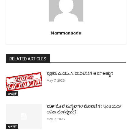
Nammanaadu
RELATED ARTICLES
ಪ್ರಥಮ ಪಿ.ಯು.ಸಿ. ದಾಖಲಾತಿಗೆ ಅರ್ಜಿ ಆಹ್ವಾನ
May 7, 2025
ಇ-ಪತ್ರಿಕೆ
ಪಾಕ್​ ಮೇಲೆ ಮಿಸೈಲ್​ಗಳ ಮೆರವಣಿಗೆ : ಇಂಡಿಯನ್
ಆರ್ಮಿ ಹೇಳಿದ್ದೇನು?
May 7, 2025
ಇ-ಪತ್ರಿಕೆ