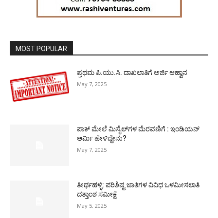
MOST POPULAR
ಪ್ರಥಮ ಪಿ.ಯು.ಸಿ. ದಾಖಲಾತಿಗೆ ಅರ್ಜಿ ಆಹ್ವಾನ
May 7, 2025
ಪಾಕ್​ ಮೇಲೆ ಮಿಸೈಲ್​ಗಳ ಮೆರವಣಿಗೆ : ಇಂಡಿಯನ್
ಆರ್ಮಿ ಹೇಳಿದ್ದೇನು?
May 7, 2025
ತೀರ್ಥಹಳ್ಳಿ: ಪರಿಶಿಷ್ಟ ಜಾತಿಗಳ ವಿವಿಧ ಒಳಮೀಸಲಾತಿ
ದತ್ತಾಂಶ ಸಮೀಕ್ಷೆ
May 5, 2025