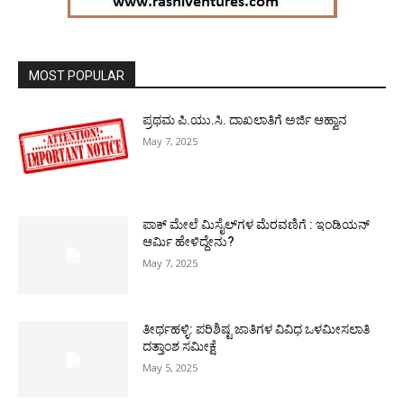
MOST POPULAR
ಪ್ರಥಮ ಪಿ.ಯು.ಸಿ. ದಾಖಲಾತಿಗೆ ಅರ್ಜಿ ಆಹ್ವಾನ
May 7, 2025
ಪಾಕ್​ ಮೇಲೆ ಮಿಸೈಲ್​ಗಳ ಮೆರವಣಿಗೆ : ಇಂಡಿಯನ್
ಆರ್ಮಿ ಹೇಳಿದ್ದೇನು?
May 7, 2025
ತೀರ್ಥಹಳ್ಳಿ: ಪರಿಶಿಷ್ಟ ಜಾತಿಗಳ ವಿವಿಧ ಒಳಮೀಸಲಾತಿ
ದತ್ತಾಂಶ ಸಮೀಕ್ಷೆ
May 5, 2025