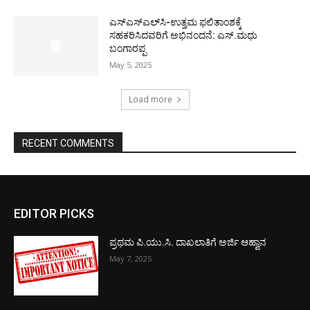
ಎಸ್‌ಎಸ್‌ಎಲ್‌ಸಿ-ಉತ್ತಮ ಫಲಿತಾಂಶಕ್ಕೆ
ಸಹಕರಿಸಿದವರಿಗೆ ಅಭಿನಂದನೆ: ಎಸ್.ಮಧು
ಬಂಗಾರಪ್ಪ
May 5, 2025
Load more
RECENT COMMENTS
EDITOR PICKS
ಪ್ರಥಮ ಪಿ.ಯು.ಸಿ. ದಾಖಲಾತಿಗೆ ಅರ್ಜಿ ಆಹ್ವಾನ
May 7, 2025