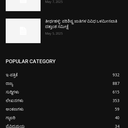
May 7, 2025
ತೀರ್ಥಹಳ್ಳಿ: ಪರಿಶಿಷ್ಟ ಜಾತಿಗಳ ವಿವಿಧ ಒಳಮೀಸಲಾತಿ
ದತ್ತಾಂಶ ಸಮೀಕ್ಷೆ
May 5, 2025
POPULAR CATEGORY
ಇ-ಪತ್ರಿಕೆ
932
ರಾಜ್ಯ
887
ಸುದ್ದಿಗಳು
615
ಲೇಖನಗಳು
353
ಅಂಕಣಗಳು
59
ಗ್ಯಾಲರಿ
40
ವೈವಿದ್ಯಮಯ
34