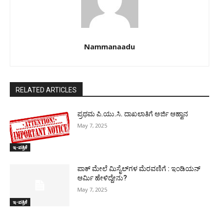
Nammanaadu
RELATED ARTICLES
ಪ್ರಥಮ ಪಿ.ಯು.ಸಿ. ದಾಖಲಾತಿಗೆ ಅರ್ಜಿ ಆಹ್ವಾನ
May 7, 2025
ಇ-ಪತ್ರಿಕೆ
ಪಾಕ್​ ಮೇಲೆ ಮಿಸೈಲ್​ಗಳ ಮೆರವಣಿಗೆ : ಇಂಡಿಯನ್
ಆರ್ಮಿ ಹೇಳಿದ್ದೇನು?
May 7, 2025
ಇ-ಪತ್ರಿಕೆ