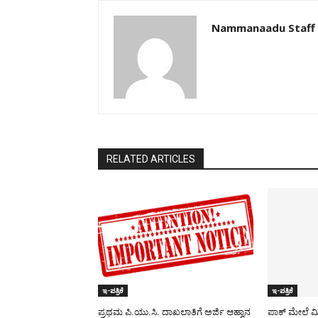
Nammanaadu Staff
RELATED ARTICLES
ಇ-ಪತ್ರಿಕೆ
ಇ-ಪತ್ರಿಕೆ
ಪ್ರಥಮ ಪಿ.ಯು.ಸಿ. ದಾಖಲಾತಿಗೆ ಅರ್ಜಿ ಆಹ್ವಾನ
ಪಾಕ್​ ಮೇಲೆ ಮ