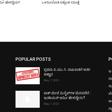
ಮಿ ಹೇಳಿದ್ದೇನು?
ಒಳಮೀಸಲಾತಿ ದತ್ತಾಂಶ ಸಮೀಕ್ಷೆ
POPULAR POSTS
P
ಪ್ರಥಮ ಪಿ.ಯು.ಸಿ. ದಾಖಲಾತಿಗೆ ಅರ್ಜಿ
ಇ-ಪ
ಆಹ್ವಾನ
ರಾ
May 7, 2025
ಸು
ಲ
ಪಾಕ್​ ಮೇಲೆ ಮಿಸೈಲ್​ಗಳ ಮೆರವಣಿಗೆ :
ಇಂಡಿಯನ್ ಆರ್ಮಿ ಹೇಳಿದ್ದೇನು?
ಅ
May 7, 2025
ಗ್