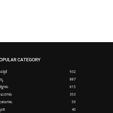
OPULAR CATEGORY
ತ್ರಿಕೆ
932
ಜ್ಯ
887
ದ್ದಿಗಳು
615
ೇಖನಗಳು
353
ಂಕಣಗಳು
59
ಯಾಲರಿ
40