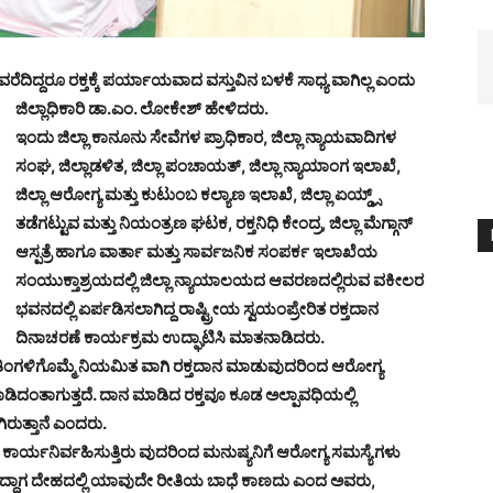
ವರೆದಿದ್ದರೂ ರಕ್ತಕ್ಕೆ ಪರ್ಯಾಯವಾದ ವಸ್ತುವಿನ ಬಳಕೆ ಸಾಧ್ಯ
ವಾಗಿಲ್ಲ ಎಂದು
ಜಿಲ್ಲಾಧಿಕಾರಿ ಡಾ.ಎಂ. ಲೋಕೇಶ್ ಹೇಳಿದರು.
ಇಂದು ಜಿಲ್ಲಾ ಕಾನೂನು ಸೇವೆಗಳ ಪ್ರಾಧಿಕಾರ, ಜಿಲ್ಲಾ ನ್ಯಾಯವಾದಿಗಳ
ಸಂಘ, ಜಿಲ್ಲಾಡಳಿತ, ಜಿಲ್ಲಾ ಪಂಚಾಯತ್, ಜಿಲ್ಲಾ ನ್ಯಾಯಾಂಗ ಇಲಾಖೆ,
ಜಿಲ್ಲಾ ಆರೋಗ್ಯ ಮತ್ತು ಕುಟುಂಬ ಕಲ್ಯಾಣ ಇಲಾಖೆ, ಜಿಲ್ಲಾ ಏಯ್ಡ್ಸ್
ತಡೆಗಟ್ಟುವ ಮತ್ತು ನಿಯಂತ್ರಣ ಘಟಕ, ರಕ್ತನಿಧಿ ಕೇಂದ್ರ, ಜಿಲ್ಲಾ ಮೆಗ್ಗಾನ್
ಆಸ್ಪತ್ರೆ ಹಾಗೂ ವಾರ್ತಾ ಮತ್ತು ಸಾರ್ವಜನಿಕ ಸಂಪರ್ಕ ಇಲಾಖೆಯ
ಸಂಯುಕ್ತಾಶ್ರಯದಲ್ಲಿ ಜಿಲ್ಲಾ ನ್ಯಾಯಾಲಯದ ಆವರಣದಲ್ಲಿರುವ ವಕೀಲರ
ಭವನದಲ್ಲಿ ಏರ್ಪಡಿಸಲಾಗಿದ್ದ ರಾಷ್ಟ್ರೀಯ ಸ್ವಯಂಪ್ರೇರಿತ ರಕ್ತದಾನ
ದಿನಾಚರಣೆ ಕಾರ್ಯಕ್ರಮ ಉದ್ಘಾಟಿಸಿ ಮಾತನಾಡಿದರು.
ು ತಿಂಗಳಿಗೊಮ್ಮೆ ನಿಯಮಿತ ವಾಗಿ ರಕ್ತದಾನ ಮಾಡುವುದರಿಂದ ಆರೋಗ್ಯ
ಪಾಡಿದಂತಾಗುತ್ತದೆ. ದಾನ ಮಾಡಿದ ರಕ್ತವೂ ಕೂಡ ಅಲ್ಪಾವಧಿಯಲ್ಲಿ
ಗಿರುತ್ತಾನೆ ಎಂದರು.
ಾರ್ಯನಿರ್ವಹಿಸುತ್ತಿರು ವುದರಿಂದ ಮನುಷ್ಯನಿಗೆ ಆರೋಗ್ಯ ಸಮಸ್ಯೆಗಳು
ವಾಗಿದ್ದಾಗ ದೇಹದಲ್ಲಿ ಯಾವುದೇ ರೀತಿಯ ಬಾಧೆ ಕಾಣದು ಎಂದ ಅವರು,