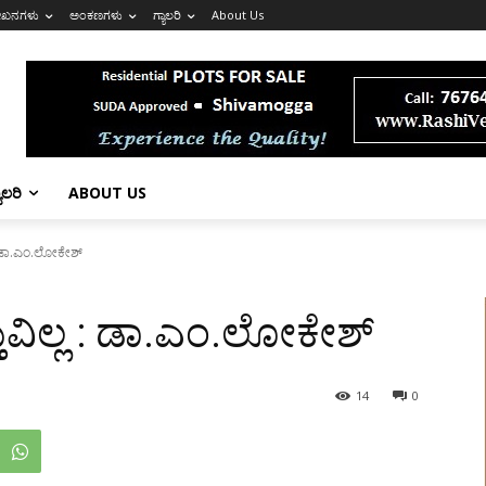
ೇಖನಗಳು
ಅಂಕಣಗಳು
ಗ್ಯಾಲರಿ
About Us
ಯಾಲರಿ
ABOUT US
 : ಡಾ.ಎಂ.ಲೋಕೇಶ್
ತುವಿಲ್ಲ : ಡಾ.ಎಂ.ಲೋಕೇಶ್
14
0