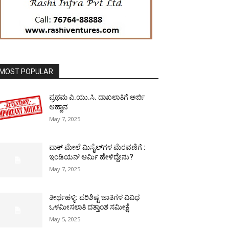
MOST POPULAR
ಪ್ರಥಮ ಪಿ.ಯು.ಸಿ. ದಾಖಲಾತಿಗೆ ಅರ್ಜಿ
ಆಹ್ವಾನ
May 7, 2025
ಪಾಕ್​ ಮೇಲೆ ಮಿಸೈಲ್​ಗಳ ಮೆರವಣಿಗೆ :
ಇಂಡಿಯನ್ ಆರ್ಮಿ ಹೇಳಿದ್ದೇನು?
May 7, 2025
ತೀರ್ಥಹಳ್ಳಿ: ಪರಿಶಿಷ್ಟ ಜಾತಿಗಳ ವಿವಿಧ
ಒಳಮೀಸಲಾತಿ ದತ್ತಾಂಶ ಸಮೀಕ್ಷೆ
May 5, 2025