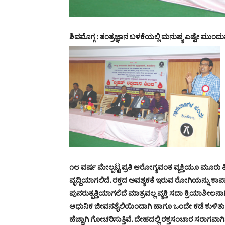
ಶಿವಮೊಗ್ಗ : ತಂತ್ರಜ್ಞಾನ ಬಳಕೆಯಲ್ಲಿ ಮನುಷ್ಯ ಎಷ್ಟೇ ಮುಂದು
೧೮ ವರ್ಷ ಮೇಲ್ಪಟ್ಟ ಪ್ರತಿ ಆರೋಗ್ಯವಂತ ವ್ಯಕ್ತಿಯೂ ಮೂರ
ವೃದ್ದಿಯಾಗಲಿದೆ. ರಕ್ತದ ಅವಶ್ಯಕತೆ ಇರುವ ರೋಗಿಯನ್ನು ಕಾ
ಪುನರುತ್ಪತ್ತಿಯಾಗಲಿದೆ ಮಾತ್ರವಲ್ಲ ವ್ಯಕ್ತಿ ಸದಾ ಕ್ರಿಯಾಶೀಲನಾ
ಆಧುನಿಕ ಜೀವನಶೈಲಿಯಿಂದಾಗಿ ಹಾಗೂ ಒಂದೇ ಕಡೆ ಕುಳಿತು ಕ
ಹೆಚ್ಚಾಗಿ ಗೋಚರಿಸುತ್ತಿವೆ. ದೇಹದಲ್ಲಿ ರಕ್ತಸಂಚಾರ ಸರಾಗ