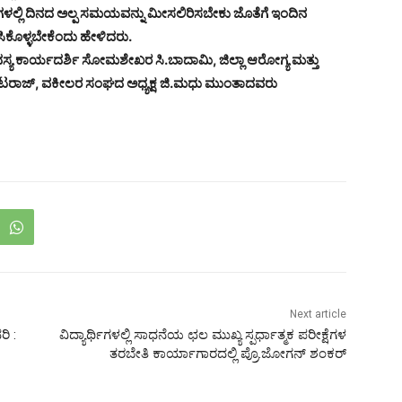
ಲ್ಲಿ ದಿನದ ಅಲ್ಪ ಸಮಯವನ್ನು ಮೀಸಲಿರಿಸಬೇಕು ಜೊತೆಗೆ ಇಂದಿನ
ಸಿಕೊಳ್ಳಬೇಕೆಂದು ಹೇಳಿದರು.
ದಸ್ಯ ಕಾರ್ಯದರ್ಶಿ ಸೋಮಶೇಖರ ಸಿ.ಬಾದಾಮಿ, ಜಿಲ್ಲಾ ಆರೋಗ್ಯ ಮತ್ತು
ಾ.ನಟರಾಜ್, ವಕೀಲರ ಸಂಘದ ಅಧ್ಯಕ್ಷ ಜಿ.ಮಧು ಮುಂತಾದವರು
Next article
ಿ :
ವಿದ್ಯಾರ್ಥಿಗಳಲ್ಲಿ ಸಾಧನೆಯ ಛಲ ಮುಖ್ಯ ಸ್ಪರ್ಧಾತ್ಮಕ ಪರೀಕ್ಷೆಗಳ
ತರಬೇತಿ ಕಾರ್ಯಾಗಾರದಲ್ಲಿ ಪ್ರೊ.ಜೋಗನ್ ಶಂಕರ್