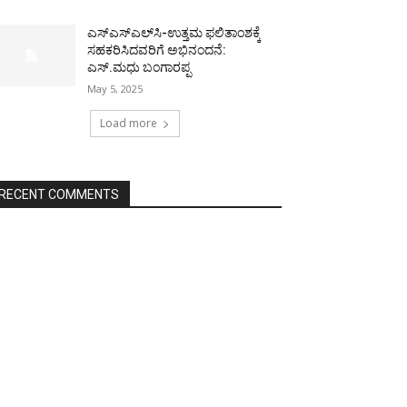
ಎಸ್‌ಎಸ್‌ಎಲ್‌ಸಿ-ಉತ್ತಮ ಫಲಿತಾಂಶಕ್ಕೆ
ಸಹಕರಿಸಿದವರಿಗೆ ಅಭಿನಂದನೆ:
ಎಸ್.ಮಧು ಬಂಗಾರಪ್ಪ
May 5, 2025
Load more
RECENT COMMENTS