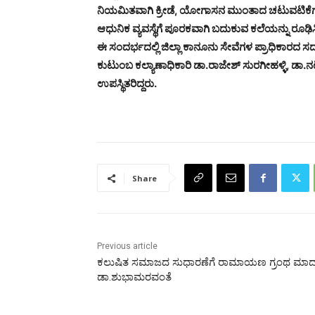
ನಿಯಮಿತವಾಗಿ ಕ್ರೀಡೆ, ಯೋಗಾಸನ ಮುಂತಾದ ಚಟುವಟಿಕೆಗಳ
ಆಧುನಿಕ ವ್ಯವಸ್ಥೆಗೆ ಪೂರಕವಾಗಿ ಬದುಕುವ ಕಲೆಯನ್ನು ರೂಢಿ
ಈ ಸಂದರ್ಭದಲ್ಲಿ ಜಿಲ್ಲಾ ಕಾನೂನು ಸೇವೆಗಳ ಪ್ರಾಧಿಕಾರದ ಸ
ಕುಟುಂಬ ಕಲ್ಯಾಣಾಧಿಕಾರಿ ಡಾ.ರಾಜೇಶ್ ಸುರಗೀಹಳ್ಳಿ, ಡ
ಉಪಸ್ಥಿತರಿದ್ದರು.
Share
Previous article
ಕಲುಷಿತ ಸಮಾಜದ ಸುಧಾರಣೆಗೆ ರಾಮಾಯಣ ಗ್ರಂಥ ಮಾದರ
ಡಾ.ಶುಭಾಮರವಂತೆ