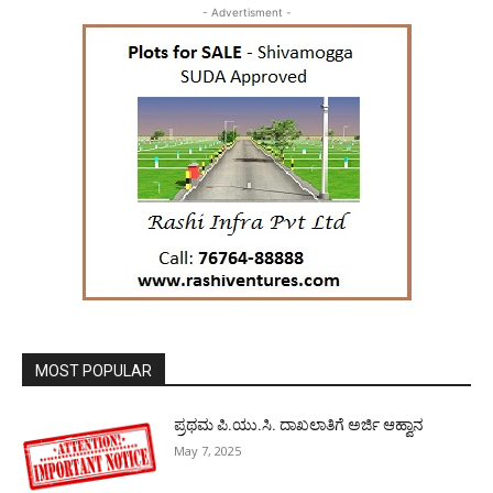
- Advertisment -
MOST POPULAR
ಪ್ರಥಮ ಪಿ.ಯು.ಸಿ. ದಾಖಲಾತಿಗೆ ಅರ್ಜಿ ಆಹ್ವಾನ
May 7, 2025