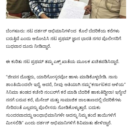
ಬೆಂಗಳೂರು: ನಟ ದರ್ಶನ್ ಅಭಿಮಾನಿಗಳಿಂದ ಕೊಲೆ ಬೆದರಿಕೆಯ ಕರೆಗಳು
ಬರುತ್ತಿವೆ ಎಂದು ಆರೋಪಿಸಿ ನಟ ಪ್ರಥಮ್ ಜ್ಞಾನ ಭಾರತಿ ನಗರ ಪೊಲೀಸರಿಗೆ
ಬುಧವಾರ ದೂರು ನೀಡಿದ್ದಾರೆ.
ಈ ಕುರಿತು ನಟ ಪ್ರಥಮ್ ತಮ್ಮ ಎಕ್ಸ್ ಖಾತೆಯ ಮೂಲಕ ಖಚಿತಪಡಿಸಿದ್ದಾರೆ.
“ಜೀವನ ದೊಡ್ಡದು, ಯಾರಿಗೋಸ್ಕರವೋ ಹಾಳು ಮಾಡಿಕೊಳ್ಳಬೇಡಿ. ನಾನು
ಶಾಂತಿಯಿಂದಲೇ ಇದ್ದೆ. ಆದರೆ, ನೀವು ಅತಿಯಾಗಿ ನಮ್ಮ”ಕರ್ನಾಟಕದ ಅಳಿಯ”
ಸಿನಿಮಾ ತಂಡದ ಕಚೇರಿ ನಂಬರ್‌ಗೆ ಕರೆ ಮಾಡಿ ಬೆದರಿಕೆ ಹಾಕುತಿದ್ದೀರಾ! ಇನ್ಮೇಲೆ
ನನಗೆ ಬರುವ ಕರೆ, ಮೆಸೇಜ್ ಮತ್ತು ಸಾಮಾಜಿಕ ಜಾಲತಾಣದಲ್ಲಿ ಬೆದರಿಕೆಗಳು
ಸೇರಿದಂತೆ ಎಲ್ಲವನ್ನು ಪೊಲೀಸರು ನೋಡಿಕೊಳ್ಳುತ್ತಾರೆ. ಬದುಕು
ಸುಂದರವಾದದ್ದು ಅಂಧಾಭಿಮಾನಿಗಳೇ ಅದನ್ನು ನಿಮ್ಮ ತಂದೆ ತಾಯಿಗಳಿಗೆ
ಮೀಸಲಿಡಿ” ಎಂದು ದರ್ಶನ್ ಅಭಿಮಾನಿಗಳಿಗೆ ಕಿವಿಮಾತು ಹೇಳಿದ್ದಾರೆ.