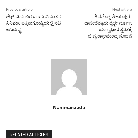
Previous article
Next article
ಚೆಫ್ ಚಿದಂಬರ ಒಂದು ವಿನೂತನ
ಶಿವಮೊಗ್ಗ-ಶಿಕಾರಿಪುರ-
ಸಿನಿಮಾ: ಪತ್ರಿಕಾಗೋಷ್ಟಿಯಲ್ಲಿ ನಟ
ರಾಣೇಬೆನ್ನೂರು ರೈಲ್ವೇ ಮಾರ್ಗ:
ಅನಿರುದ್ಧ
ಭೂಸ್ವಾಧೀನ ತ್ವರಿತಕ್ಕೆ
ಬಿ.ವೈ.ರಾಘವೇಂದ್ರ ಸೂಚನೆ
Nammanaadu
RELATED ARTICLES