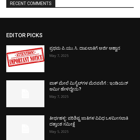
RECENT COMMENTS
EDITOR PICKS
ಪ್ರಥಮ ಪಿ.ಯು.ಸಿ. ದಾಖಲಾತಿಗೆ ಅರ್ಜಿ ಆಹ್ವಾನ
May 7, 2025
ಪಾಕ್​ ಮೇಲೆ ಮಿಸೈಲ್​ಗಳ ಮೆರವಣಿಗೆ : ಇಂಡಿಯನ್
ಆರ್ಮಿ ಹೇಳಿದ್ದೇನು?
May 7, 2025
ತೀರ್ಥಹಳ್ಳಿ: ಪರಿಶಿಷ್ಟ ಜಾತಿಗಳ ವಿವಿಧ ಒಳಮೀಸಲಾತಿ
ದತ್ತಾಂಶ ಸಮೀಕ್ಷೆ
May 5, 2025