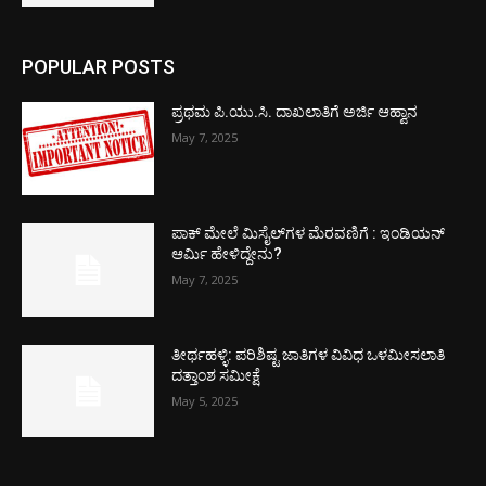
POPULAR POSTS
ಪ್ರಥಮ ಪಿ.ಯು.ಸಿ. ದಾಖಲಾತಿಗೆ ಅರ್ಜಿ ಆಹ್ವಾನ
May 7, 2025
ಪಾಕ್​ ಮೇಲೆ ಮಿಸೈಲ್​ಗಳ ಮೆರವಣಿಗೆ : ಇಂಡಿಯನ್
ಆರ್ಮಿ ಹೇಳಿದ್ದೇನು?
May 7, 2025
ತೀರ್ಥಹಳ್ಳಿ: ಪರಿಶಿಷ್ಟ ಜಾತಿಗಳ ವಿವಿಧ ಒಳಮೀಸಲಾತಿ
ದತ್ತಾಂಶ ಸಮೀಕ್ಷೆ
May 5, 2025