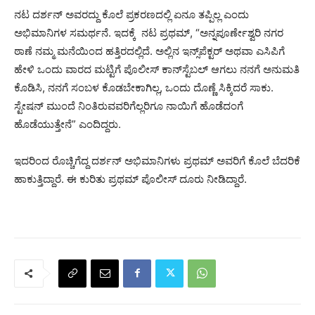
ನಟ ದರ್ಶನ್ ಅವರದ್ದು ಕೊಲೆ ಪ್ರಕರಣದಲ್ಲಿ ಏನೂ ತಪ್ಪಿಲ್ಲ ಎಂದು
ಅಭಿಮಾನಿಗಳ ಸಮರ್ಥನೆ. ಇದಕ್ಕೆ ನಟ ಪ್ರಥಮ್, “ಅನ್ನಪೂರ್ಣೇಶ್ವರಿ ನಗರ
ಠಾಣೆ ನಮ್ಮ ಮನೆಯಿಂದ ಹತ್ತಿರದಲ್ಲಿದೆ. ಅಲ್ಲಿನ ಇನ್ಸ್‌ಪೆಕ್ಟರ್ ಅಥವಾ ಎಸಿಪಿಗೆ
ಹೇಳಿ ಒಂದು ವಾರದ ಮಟ್ಟಿಗೆ ಪೊಲೀಸ್ ಕಾನ್‌ಸ್ಟೆಬಲ್ ಆಗಲು ನನಗೆ ಅನುಮತಿ
ಕೊಡಿಸಿ, ನನಗೆ ಸಂಬಳ ಕೊಡಬೇಕಾಗಿಲ್ಲ, ಒಂದು ದೊಣ್ಣೆ ಸಿಕ್ಕಿದರೆ ಸಾಕು.
ಸ್ಟೇಷನ್ ಮುಂದೆ ನಿಂತಿರುವವರಿಗೆಲ್ಲರಿಗೂ ನಾಯಿಗೆ ಹೊಡೆದಂಗೆ
ಹೊಡೆಯುತ್ತೇನೆ” ಎಂದಿದ್ದರು.
ಇದರಿಂದ ರೊಚ್ಚಿಗೆದ್ದ ದರ್ಶನ್ ಅಭಿಮಾನಿಗಳು ಪ್ರಥಮ್ ಅವರಿಗೆ ಕೊಲೆ ಬೆದರಿಕೆ
ಹಾಕುತ್ತಿದ್ದಾರೆ. ಈ ಕುರಿತು ಪ್ರಥಮ್ ಪೊಲೀಸ್ ದೂರು ನೀಡಿದ್ದಾರೆ.