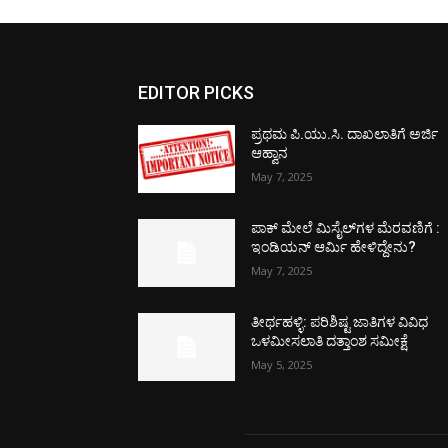
EDITOR PICKS
ಪ್ರಥಮ ಪಿ.ಯು.ಸಿ. ದಾಖಲಾತಿಗೆ ಅರ್ಜಿ
ಆಹ್ವಾನ
May 7, 2025
ಪಾಕ್​ ಮೇಲೆ ಮಿಸೈಲ್​ಗಳ ಮೆರವಣಿಗೆ :
ಇಂಡಿಯನ್ ಆರ್ಮಿ ಹೇಳಿದ್ದೇನು?
May 7, 2025
ತೀರ್ಥಹಳ್ಳಿ: ಪರಿಶಿಷ್ಟ ಜಾತಿಗಳ ವಿವಿಧ
ಒಳಮೀಸಲಾತಿ ದತ್ತಾಂಶ ಸಮೀಕ್ಷೆ
May 5, 2025