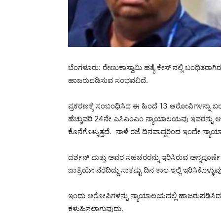
ಬೆಂಗಳೂರು: ರೇಣುಕಾಸ್ವಾಮಿ ಹತ್ಯೆ ಕೇಸ್ ನಲ್ಲಿ ಬಂಧಿತ
ಹಾಜರುಪಡಿಸುವ ಸಂಭವವಿದೆ.
ಪ್ರಕರಣಕ್ಕೆ ಸಂಬಂಧಿಸಿದ ಈ ಹಿಂದೆ 13 ಆರೋಪಿಗಳನ್ನು 
ಹೆಚ್ಚುವರಿ 24ನೇ ಎಸಿಎಂಎಂ ನ್ಯಾಯಾಲಯವು ಇವರನ್ನು ಆರು ದ
ಕೊನೆಗೊಳ್ಳುತ್ತದೆ. ನಾಳೆ ರಜೆ ದಿನವಾದ್ದರಿಂದ ಇಂದೇ ನ್ಯ
ದರ್ಶನ್ ಮತ್ತು ಅವರ ಸಹಚರರನ್ನು ಇರಿಸಿರುವ ಅನ್ನಪೂರ್ಣೆಶ
ಜಾತ್ರೆಯೇ ನೆರೆದಿದ್ದು ಸಾಕಷ್ಟು ದಿನ ಕಾಲ ಇಲ್ಲಿ ಇರಿಸಿಕೊ
ಇಂದು ಆರೋಪಿಗಳನ್ನು ನ್ಯಾಯಾಲಯದಲ್ಲಿ ಹಾಜರುಪಡಿಸಿದರೆ
ಕಳುಹಿಸಲಾಗುವುದು.