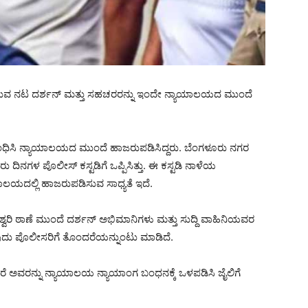
ರಾಗಿರುವ ನಟ ದರ್ಶನ್ ಮತ್ತು ಸಹಚರರನ್ನು ಇಂದೇ ನ್ಯಾಯಾಲಯದ ಮುಂದೆ
ಬಂಧಿಸಿ ನ್ಯಾಯಾಲಯದ ಮುಂದೆ ಹಾಜರುಪಡಿಸಿದ್ದರು. ಬೆಂಗಳೂರು ನಗರ
ಿನಗಳ ಪೊಲೀಸ್ ಕಸ್ಟಡಿಗೆ ಒಪ್ಪಿಸಿತ್ತು. ಈ ಕಸ್ಟಡಿ ನಾಳೆಯ
ಾಯಾಲಯದಲ್ಲಿ ಹಾಜರುಪಡಿಸುವ ಸಾಧ್ಯತೆ ಇದೆ.
್ವರಿ ಠಾಣೆ ಮುಂದೆ ದರ್ಶನ್ ಅಭಿಮಾನಿಗಳು ಮತ್ತು‌ ಸುದ್ದಿ ವಾಹಿನಿಯವರ
ಳ್ಳುವುದು ಪೊಲೀಸರಿಗೆ ತೊಂದರೆಯನ್ನುಂಟು ಮಾಡಿದೆ.
 ಅವರನ್ನು ನ್ಯಾಯಾಲಯ ನ್ಯಾಯಾಂಗ ಬಂಧನಕ್ಕೆ ಒಳಪಡಿಸಿ ಜೈಲಿಗೆ