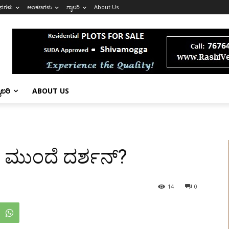
ನಗಳು
ಅಂಕಣಗಳು
ಗ್ಯಾಲರಿ
About Us
ಯಾಲರಿ
ABOUT US
ಮುಂದೆ ದರ್ಶನ್?
14
0