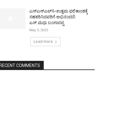
ಎಸ್‌ಎಸ್‌ಎಲ್‌ಸಿ-ಉತ್ತಮ ಫಲಿತಾಂಶಕ್ಕೆ
ಸಹಕರಿಸಿದವರಿಗೆ ಅಭಿನಂದನೆ:
ಎಸ್.ಮಧು ಬಂಗಾರಪ್ಪ
May 5, 2025
Load more
RECENT COMMENTS