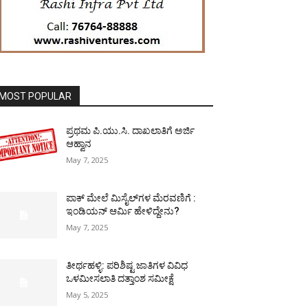
MOST POPULAR
ಪ್ರಥಮ ಪಿ.ಯು.ಸಿ. ದಾಖಲಾತಿಗೆ ಅರ್ಜಿ
ಆಹ್ವಾನ
May 7, 2025
ಪಾಕ್​ ಮೇಲೆ ಮಿಸೈಲ್​ಗಳ ಮೆರವಣಿಗೆ :
ಇಂಡಿಯನ್ ಆರ್ಮಿ ಹೇಳಿದ್ದೇನು?
May 7, 2025
ತೀರ್ಥಹಳ್ಳಿ: ಪರಿಶಿಷ್ಟ ಜಾತಿಗಳ ವಿವಿಧ
ಒಳಮೀಸಲಾತಿ ದತ್ತಾಂಶ ಸಮೀಕ್ಷೆ
May 5, 2025