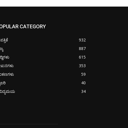
OPULAR CATEGORY
ತ್ರಿಕೆ
932
ಜ್ಯ
887
ದ್ದಿಗಳು
615
ೇಖನಗಳು
353
ಂಕಣಗಳು
59
ಯಾಲರಿ
40
ೈವಿದ್ಯಮಯ
34