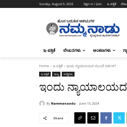
Sunday, August 9, 2026
Sign in / Join
ಇ-ಪತ್ರಿಕೆ
ಲೇಖ
ಇ-ಪತ್ರಿಕೆ
ಲೇಖನಗಳು
ಅಂಕಣಗಳು
ಗ್
Home
ಇ-ಪತ್ರಿಕೆ
ಇಂದು ನ್ಯಾಯಾಲಯದ ಮುಂದೆ ದರ್ಶನ್?
ಇ-ಪತ್ರಿಕೆ
ರಾಜ್ಯ
ಸುದ್ದಿಗಳು
ಇಂದು ನ್ಯಾಯಾಲಯದ 
By
Nammanaadu
June 15, 2024
Share