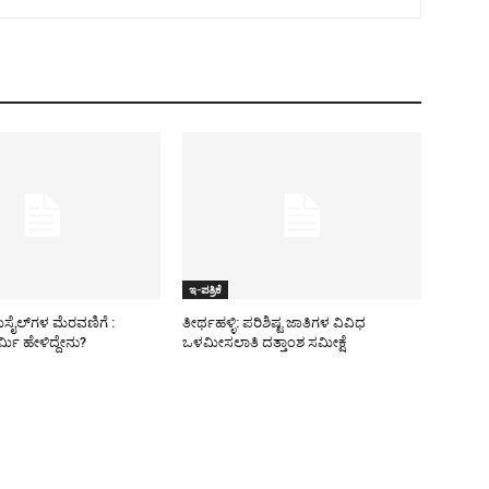
ಇ-ಪತ್ರಿಕೆ
ಿಸೈಲ್​ಗಳ ಮೆರವಣಿಗೆ :
ತೀರ್ಥಹಳ್ಳಿ: ಪರಿಶಿಷ್ಟ ಜಾತಿಗಳ ವಿವಿಧ
ಮಿ ಹೇಳಿದ್ದೇನು?
ಒಳಮೀಸಲಾತಿ ದತ್ತಾಂಶ ಸಮೀಕ್ಷೆ