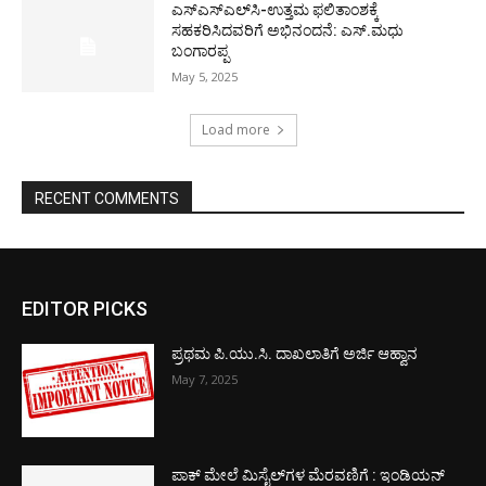
ಎಸ್‌ಎಸ್‌ಎಲ್‌ಸಿ-ಉತ್ತಮ ಫಲಿತಾಂಶಕ್ಕೆ
ಸಹಕರಿಸಿದವರಿಗೆ ಅಭಿನಂದನೆ: ಎಸ್.ಮಧು
ಬಂಗಾರಪ್ಪ
May 5, 2025
Load more
RECENT COMMENTS
EDITOR PICKS
ಪ್ರಥಮ ಪಿ.ಯು.ಸಿ. ದಾಖಲಾತಿಗೆ ಅರ್ಜಿ ಆಹ್ವಾನ
May 7, 2025
ಪಾಕ್​ ಮೇಲೆ ಮಿಸೈಲ್​ಗಳ ಮೆರವಣಿಗೆ : ಇಂಡಿಯನ್