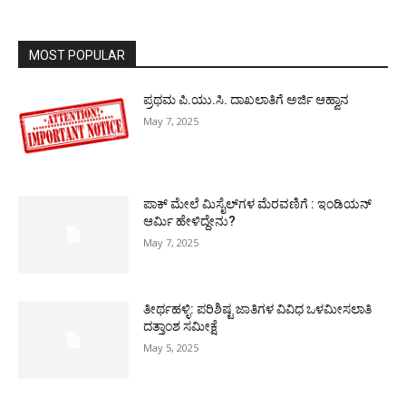
MOST POPULAR
ಪ್ರಥಮ ಪಿ.ಯು.ಸಿ. ದಾಖಲಾತಿಗೆ ಅರ್ಜಿ ಆಹ್ವಾನ
May 7, 2025
ಪಾಕ್​ ಮೇಲೆ ಮಿಸೈಲ್​ಗಳ ಮೆರವಣಿಗೆ : ಇಂಡಿಯನ್
ಆರ್ಮಿ ಹೇಳಿದ್ದೇನು?
May 7, 2025
ತೀರ್ಥಹಳ್ಳಿ: ಪರಿಶಿಷ್ಟ ಜಾತಿಗಳ ವಿವಿಧ ಒಳಮೀಸಲಾತಿ
ದತ್ತಾಂಶ ಸಮೀಕ್ಷೆ
May 5, 2025