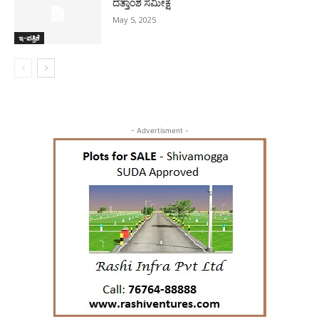
ದತ್ತಾಂಶ ಸಮೀಕ್ಷೆ
May 5, 2025
ಇ-ಪತ್ರಿಕೆ
- Advertisment -