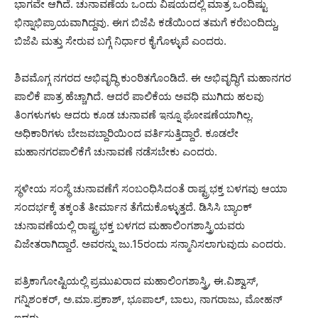
ಭಾಗವೇ ಆಗಿದೆ. ಚುನಾವಣೆಯ ಒಂದು ವಿಷಯದಲ್ಲಿ ಮಾತ್ರ ಒಂದಿಷ್ಟು
ಭಿನ್ನಾಭಿಪ್ರಾಯವಾಗಿದ್ದವು. ಈಗ ಬಿಜೆಪಿ ಕಡೆಯಿಂದ ತಮಗೆ ಕರೆಬಂದಿದ್ದು,
ಬಿಜೆಪಿ ಮತ್ತು ಸೇರುವ ಬಗ್ಗೆ ನಿರ್ಧಾರ ಕೈಗೊಳ್ಳುವೆ ಎಂದರು.
ಶಿವಮೊಗ್ಗ ನಗರದ ಅಭಿವೃದ್ಧಿ ಕುಂಠಿತಗೊಂಡಿದೆ. ಈ ಅಭಿವೃದ್ಧಿಗೆ ಮಹಾನಗರ
ಪಾಲಿಕೆ ಪಾತ್ರ ಹೆಚ್ಚಾಗಿದೆ. ಆದರೆ ಪಾಲಿಕೆಯ ಅವಧಿ ಮುಗಿದು ಹಲವು
ತಿಂಗಳುಗಳು ಆದರು ಕೂಡ ಚುನಾವಣೆ ಇನ್ನೂ ಘೋಷಣೆಯಾಗಿಲ್ಲ.
ಅಧಿಕಾರಿಗಳು ಬೇಜವಬ್ದಾರಿಯಿಂದ ವರ್ತಿಸುತ್ತಿದ್ದಾರೆ. ಕೂಡಲೇ
ಮಹಾನಗರಪಾಲಿಕೆಗೆ ಚುನಾವಣೆ ನಡೆಸಬೇಕು ಎಂದರು.
ಸ್ಥಳೀಯ ಸಂಸ್ಥೆ ಚುನಾವಣೆಗೆ ಸಂಬಂಧಿಸಿದಂತೆ ರಾಷ್ಟ್ರಭಕ್ತ ಬಳಗವು ಆಯಾ
ಸಂದರ್ಭಕ್ಕೆ ತಕ್ಕಂತೆ ತೀರ್ಮಾನ ತೆಗೆದುಕೊಳ್ಳುತ್ತದೆ. ಡಿಸಿಸಿ ಬ್ಯಾಂಕ್
ಚುನಾವಣೆಯಲ್ಲಿ ರಾಷ್ಟ್ರಭಕ್ತ ಬಳಗದ ಮಹಾಲಿಂಗಶಾಸ್ತ್ರಿಯವರು
ವಿಜೇತರಾಗಿದ್ದಾರೆ. ಅವರನ್ನು ಜು.15ರಂದು ಸನ್ಮಾನಿಸಲಾಗುವುದು ಎಂದರು.
ಪತ್ರಿಕಾಗೋಷ್ಟಿಯಲ್ಲಿ ಪ್ರಮುಖರಾದ ಮಹಾಲಿಂಗಶಾಸ್ತ್ರಿ, ಈ.ವಿಶ್ವಾಸ್,
ಗನ್ನಿಶಂಕರ್, ಅ.ಮಾ.ಪ್ರಕಾಶ್, ಭೂಪಾಲ್, ಬಾಲು, ನಾಗರಾಜು, ಮೋಹನ್
ಇದ್ದರು.