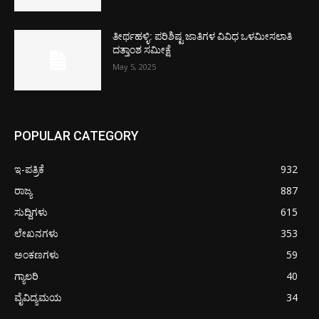
ತೀರ್ಥಹಳ್ಳಿ: ಪರಿಶಿಷ್ಟ ಜಾತಿಗಳ ವಿವಿಧ ಒಳಮೀಸಲಾತಿ
ದತ್ತಾಂಶ ಸಮೀಕ್ಷೆ
May 5, 2025
POPULAR CATEGORY
ಇ-ಪತ್ರಿಕೆ
932
ರಾಜ್ಯ
887
ಸುದ್ದಿಗಳು
615
ಲೇಖನಗಳು
353
ಅಂಕಣಗಳು
59
ಗ್ಯಾಲರಿ
40
ವೈವಿದ್ಯಮಯ
34