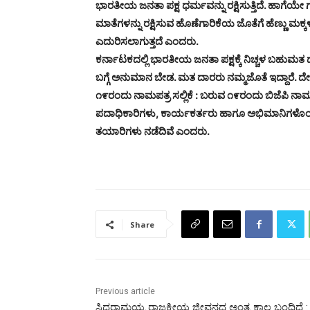
ಭಾರತೀಯ ಜನತಾ ಪಕ್ಷ ಧರ್ಮವನ್ನು ರಕ್ಷಿಸುತ್ತಿದೆ. ಹಾಗೆಯೇ
ಮಾತೆಗಳನ್ನು ರಕ್ಷಿಸುವ ಹೊಣೆಗಾರಿಕೆಯ ಜೊತೆಗೆ ಹೆಣ್ಣು ಮಕ
ಎದುರಿಸಲಾಗುತ್ತದೆ ಎಂದರು.
ಕರ್ನಾಟಕದಲ್ಲಿ ಭಾರತೀಯ ಜನತಾ ಪಕ್ಷಕ್ಕೆ ನಿಚ್ಚಳ ಬಹುಮ
ಬಗ್ಗೆ ಅನುಮಾನ ಬೇಡ. ಮತ ದಾರರು ನಮ್ಮಜೊತೆ ಇದ್ದಾರೆ. ದೇ
೧೯ರಂದು ನಾಮಪತ್ರ ಸಲ್ಲಿಕೆ : ಬರುವ ೧೯ರಂದು ಬಿಜೆಪಿ ನಾಮಪತ್ರ ಸ
ಪದಾಧಿಕಾರಿಗಳು, ಕಾರ್ಯಕರ್ತರು ಹಾಗೂ ಅಭಿಮಾನಿಗಳೊಂದಿಗೆ
ತಯಾರಿಗಳು ನಡೆದಿವೆ ಎಂದರು.
Share
Previous article
ಸಿದ್ಧರಾಮಯ್ಯ ರಾಜಕೀಯ ಜೀವನದ ಅಂತ್ಯ ಕಾಲ ಬಂದಿದೆ :