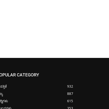
OPULAR CATEGORY
ತ್ರಿಕೆ
932
ಜ್ಯ
887
ದ್ದಿಗಳು
615
ೇಖನಗಳು
353