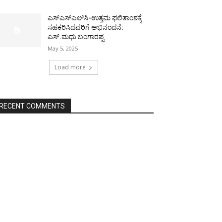
ಎಸ್‌ಎಸ್‌ಎಲ್‌ಸಿ-ಉತ್ತಮ ಫಲಿತಾಂಶಕ್ಕೆ
ಸಹಕರಿಸಿದವರಿಗೆ ಅಭಿನಂದನೆ:
ಎಸ್.ಮಧು ಬಂಗಾರಪ್ಪ
May 5, 2025
Load more
RECENT COMMENTS