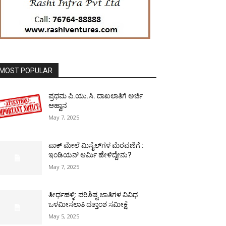
MOST POPULAR
ಪ್ರಥಮ ಪಿ.ಯು.ಸಿ. ದಾಖಲಾತಿಗೆ ಅರ್ಜಿ
ಆಹ್ವಾನ
May 7, 2025
ಪಾಕ್​ ಮೇಲೆ ಮಿಸೈಲ್​ಗಳ ಮೆರವಣಿಗೆ :
ಇಂಡಿಯನ್ ಆರ್ಮಿ ಹೇಳಿದ್ದೇನು?
May 7, 2025
ತೀರ್ಥಹಳ್ಳಿ: ಪರಿಶಿಷ್ಟ ಜಾತಿಗಳ ವಿವಿಧ
ಒಳಮೀಸಲಾತಿ ದತ್ತಾಂಶ ಸಮೀಕ್ಷೆ
May 5, 2025