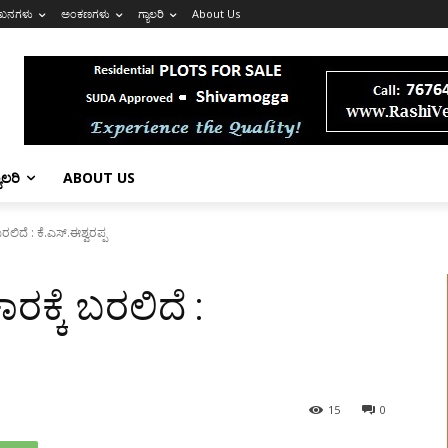
ಖನಗಳು
ಅಂಕಣಗಳು
ಗ್ಯಾಲರಿ
About Us
ಯಾಲರಿ
ABOUT US
ಬರಲಿದೆ : ಕೆ.ಎಸ್.ಈಶ್ವರಪ್ಪ
ಾರಕ್ಕೆ ಬರಲಿದೆ :
15
0