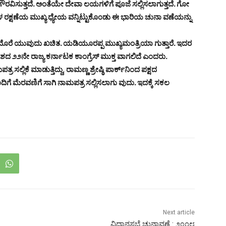
 ಗೌರವಿಸುತ್ತದೆ. ಅಂತೆಯೇ ದೇವಾ ಲಯಗಳಿಗೆ ಪೂಜೆ ಸಲ್ಲಿಸಲಾಗುತ್ತದೆ. ಗೋ
್ಕಳ ರಕ್ಷಣೆಯ ಮುಖ್ಯ ಧ್ಯೇಯ ವನ್ನಿಟ್ಟುಕೊಂಡು ಈ ಭಾರಿಯ ಚುನಾ ವಣೆಯನ್ನು
ತ ದೊರೆ ಯುವುದು ಖಚಿತ. ಯಡಿಯೂರಪ್ಪ ಮುಖ್ಯಮಂತ್ರಿಯಾ ಗುತ್ತಾರೆ. ಇದರ
ಶದ ೨೨ನೇ ರಾಜ್ಯ ಕರ್ನಾಟಕ ಕಾಂಗ್ರೆಸ್ ಮುಕ್ತ ವಾಗಲಿದೆ ಎಂದರು.
ಲ್ಲಿಕೆ ಮಾಡುತ್ತಿದ್ದು, ರಾಮಣ್ಣ ಶ್ರೇಷ್ಠಿ ಪಾರ್ಕ್‌ನಿಂದ ಪಕ್ಷದ
 ಮೆರವಣಿಗೆ ಸಾಗಿ ನಾಮಪತ್ರ ಸಲ್ಲಿಸಲಾಗು ವುದು. ಇದಕ್ಕೆ ಸಕಲ
Next article
ವಿಧಾನಸಭೆ ಚುನಾವಣೆ : ೨೦೧೮