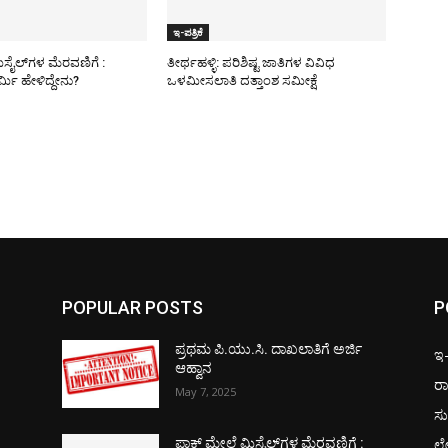
ಇ-ಪತ್ರಿಕೆ
ಿಸೈಲ್​ಗಳ ಮೆರವಣಿಗೆ :
ತೀರ್ಥಹಳ್ಳಿ: ಪರಿಶಿಷ್ಟ ಜಾತಿಗಳ ವಿವಿಧ
ಮಿ ಹೇಳಿದ್ದೇನು?
ಒಳಮೀಸಲಾತಿ ದತ್ತಾಂಶ ಸಮೀಕ್ಷೆ
POPULAR POSTS
P
ಪ್ರಥಮ ಪಿ.ಯು.ಸಿ. ದಾಖಲಾತಿಗೆ ಅರ್ಜಿ
ಇ-ಪ
ಆಹ್ವಾನ
ರಾ
May 7, 2025
ಸು
ಲ
ಪಾಕ್​ ಮೇಲೆ ಮಿಸೈಲ್​ಗಳ ಮೆರವಣಿಗೆ :