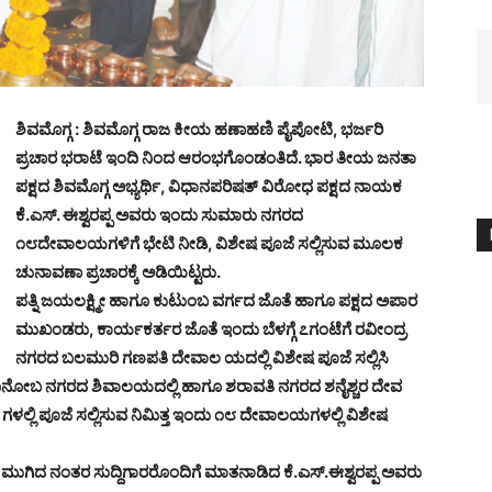
ಶಿವಮೊಗ್ಗ : ಶಿವಮೊಗ್ಗ ರಾಜ ಕೀಯ ಹಣಾಹಣಿ ಪೈಪೋಟಿ, ಭರ್ಜರಿ
ಪ್ರಚಾರ ಭರಾಟೆ ಇಂದಿ ನಿಂದ ಆರಂಭಗೊಂಡಂತಿದೆ. ಭಾರ ತೀಯ ಜನತಾ
ಪಕ್ಷದ ಶಿವಮೊಗ್ಗ ಅಭ್ಯರ್ಥಿ, ವಿಧಾನಪರಿಷತ್ ವಿರೋಧ ಪಕ್ಷದ ನಾಯಕ
ಕೆ.ಎಸ್. ಈಶ್ವರಪ್ಪ ಅವರು ಇಂದು ಸುಮಾರು ನಗರದ
೧೮ದೇವಾಲಯಗಳಿಗೆ ಭೇಟಿ ನೀಡಿ, ವಿಶೇಷ ಪೂಜೆ ಸಲ್ಲಿಸುವ ಮೂಲಕ
ಚುನಾವಣಾ ಪ್ರಚಾರಕ್ಕೆ ಅಡಿಯಿಟ್ಟರು.
ಪತ್ನಿ ಜಯಲಕ್ಷ್ಮೀ ಹಾಗೂ ಕುಟುಂಬ ವರ್ಗದ ಜೊತೆ ಹಾಗೂ ಪಕ್ಷದ ಅಪಾರ
ಮುಖಂಡರು, ಕಾರ್ಯಕರ್ತರ ಜೊತೆ ಇಂದು ಬೆಳಗ್ಗೆ ೭ಗಂಟೆಗೆ ರವೀಂದ್ರ
ನಗರದ ಬಲಮುರಿ ಗಣಪತಿ ದೇವಾಲ ಯದಲ್ಲಿ ವಿಶೇಷ ಪೂಜೆ ಸಲ್ಲಿಸಿ
 ವಿನೋಬ ನಗರದ ಶಿವಾಲಯದಲ್ಲಿ ಹಾಗೂ ಶರಾವತಿ ನಗರದ ಶನೈಶ್ಚರ ದೇವ
 ಗಳಲ್ಲಿ ಪೂಜೆ ಸಲ್ಲಿಸುವ ನಿಮಿತ್ತ ಇಂದು ೧೮ ದೇವಾಲಯಗಳಲ್ಲಿ ವಿಶೇಷ
ೆ ಮುಗಿದ ನಂತರ ಸುದ್ದಿಗಾರರೊಂದಿಗೆ ಮಾತನಾಡಿದ ಕೆ.ಎಸ್.ಈಶ್ವರಪ್ಪ ಅವರು