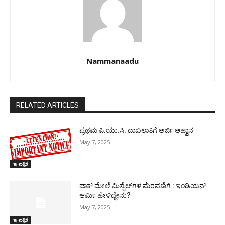
Nammanaadu
RELATED ARTICLES
ಪ್ರಥಮ ಪಿ.ಯು.ಸಿ. ದಾಖಲಾತಿಗೆ ಅರ್ಜಿ ಆಹ್ವಾನ
May 7, 2025
ಇ-ಪತ್ರಿಕೆ
ಪಾಕ್​ ಮೇಲೆ ಮಿಸೈಲ್​ಗಳ ಮೆರವಣಿಗೆ : ಇಂಡಿಯನ್
ಆರ್ಮಿ ಹೇಳಿದ್ದೇನು?
May 7, 2025
ಇ-ಪತ್ರಿಕೆ