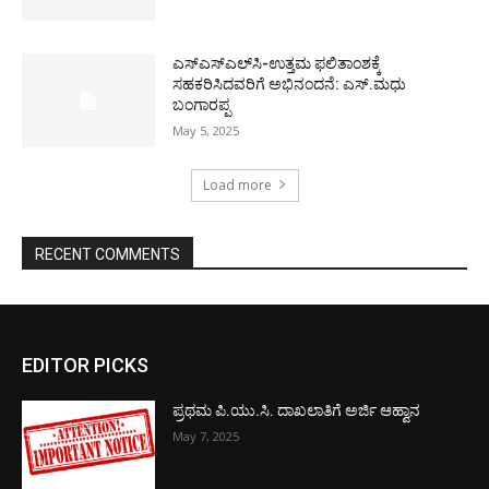
ಎಸ್‌ಎಸ್‌ಎಲ್‌ಸಿ-ಉತ್ತಮ ಫಲಿತಾಂಶಕ್ಕೆ
ಸಹಕರಿಸಿದವರಿಗೆ ಅಭಿನಂದನೆ: ಎಸ್.ಮಧು
ಬಂಗಾರಪ್ಪ
May 5, 2025
Load more
RECENT COMMENTS
EDITOR PICKS
ಪ್ರಥಮ ಪಿ.ಯು.ಸಿ. ದಾಖಲಾತಿಗೆ ಅರ್ಜಿ ಆಹ್ವಾನ
May 7, 2025