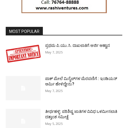
MOST POPULAR
ಪ್ರಥಮ ಪಿ.ಯು.ಸಿ. ದಾಖಲಾತಿಗೆ ಅರ್ಜಿ ಆಹ್ವಾನ
May 7, 2025
ಪಾಕ್​ ಮೇಲೆ ಮಿಸೈಲ್​ಗಳ ಮೆರವಣಿಗೆ : ಇಂಡಿಯನ್
ಆರ್ಮಿ ಹೇಳಿದ್ದೇನು?
May 7, 2025
ತೀರ್ಥಹಳ್ಳಿ: ಪರಿಶಿಷ್ಟ ಜಾತಿಗಳ ವಿವಿಧ ಒಳಮೀಸಲಾತಿ
ದತ್ತಾಂಶ ಸಮೀಕ್ಷೆ
May 5, 2025