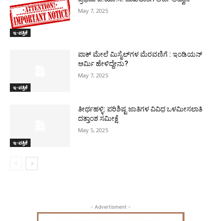
May 7, 2025
ಇ-ಪತ್ರಿಕೆ
ಪಾಕ್​ ಮೇಲೆ ಮಿಸೈಲ್​ಗಳ ಮೆರವಣಿಗೆ : ಇಂಡಿಯನ್
ಆರ್ಮಿ ಹೇಳಿದ್ದೇನು?
May 7, 2025
ಇ-ಪತ್ರಿಕೆ
ತೀರ್ಥಹಳ್ಳಿ: ಪರಿಶಿಷ್ಟ ಜಾತಿಗಳ ವಿವಿಧ ಒಳಮೀಸಲಾತಿ
ದತ್ತಾಂಶ ಸಮೀಕ್ಷೆ
May 5, 2025
ಇ-ಪತ್ರಿಕೆ
- Advertisment -