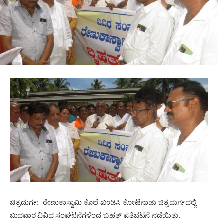
ಚಿತ್ರದುರ್ಗ: ರೇಣುಕಾಸ್ವಾಮಿ ಕೊಲೆ ಖಂಡಿಸಿ ಕೋಟೆನಾಡು ಚಿತ್ರದುರ್ಗದಲ್ಲಿ
ಬುಧವಾರ ವಿವಿಧ ಸಂಘಟನೆಗಳಿಂದ ಬೃಹತ್ ಪ್ರತಿಭಟನೆ ನಡೆಯಿತು.