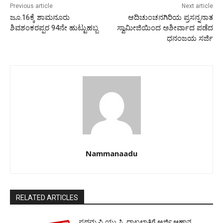
Previous article
Next article
ಜೂ.16ಕ್ಕೆ ಶಾಮನೂರು
ಆದಿಚುಂಚನಗಿರಿಯ ಪ್ರಸನ್ನನಾತ
ಶಿವಶಂಕರಪ್ಪರ 94ನೇ ಹುಟ್ಟುಹಬ್ಬ
ಸ್ವಾಮೀಜಿಯಿಂದ ಅಶೀರ್ವಾದ ಪಡೆದ
ಧನಂಜಯ ಸರ್ಜಿ
Nammanaadu
RELATED ARTICLES
ಪ್ರಥಮ ಪಿ.ಯು.ಸಿ. ದಾಖಲಾತಿಗೆ ಅರ್ಜಿ ಆಹ್ವಾನ