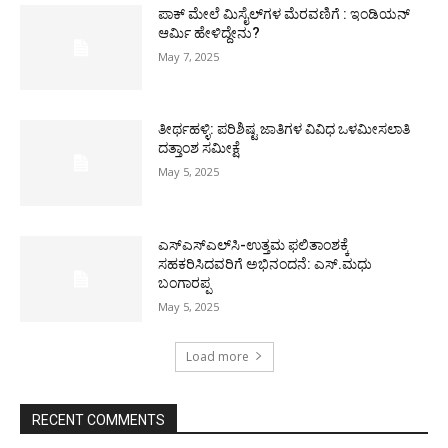
ಪಾಕ್​ ಮೇಲೆ ಮಿಸೈಲ್​ಗಳ ಮೆರವಣಿಗೆ : ಇಂಡಿಯನ್
ಆರ್ಮಿ ಹೇಳಿದ್ದೇನು?
May 7, 2025
ತೀರ್ಥಹಳ್ಳಿ: ಪರಿಶಿಷ್ಟ ಜಾತಿಗಳ ವಿವಿಧ ಒಳಮೀಸಲಾತಿ
ದತ್ತಾಂಶ ಸಮೀಕ್ಷೆ
May 5, 2025
ಎಸ್‌ಎಸ್‌ಎಲ್‌ಸಿ-ಉತ್ತಮ ಫಲಿತಾಂಶಕ್ಕೆ
ಸಹಕರಿಸಿದವರಿಗೆ ಅಭಿನಂದನೆ: ಎಸ್.ಮಧು
ಬಂಗಾರಪ್ಪ
May 5, 2025
Load more
RECENT COMMENTS