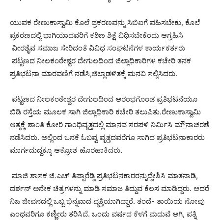
ಯುವಕ ರೇಣುಕಾಸ್ವಾಮಿ ಕೊಲೆ ಪ್ರಕರಣವನ್ನು ಸಿಬಿಐಗೆ ವಹಿಸಬೇಕು, ಕೊಲೆ
ಪ್ರಕರಣದಲ್ಲಿ ಭಾಗಿಯಾದವರಿಗೆ ಕಠಿಣ ಶಿಕ್ಷೆ ವಿಧಿಸಬೇಕೆಂದು ಆಗ್ರಹಿಸಿ
ವೀರಶೈವ ಸಮಾಜ ಸೇರಿದಂತೆ ವಿವಿಧ ಸಂಘಟನೆಗಳ ಕಾರ್ಯಕರ್ತರು
ಪಟ್ಟಣದ ನೀಲಕಂಠೇಶ್ವರ ದೇಗುಲದಿಂದ ಜಿಲ್ಲಾಧಿಕಾರಿಗಳ ಕಚೇರಿ ತನಕ
ಪ್ರತಿಭಟನಾ ಮಾರವಣಿಗೆ ನಡೆಸಿ,ಜಿಲ್ಲಾಡಳಿತಕ್ಕೆ ಮನವಿ ಸಲ್ಲಿಸಿದರು.
ಪಟ್ಟಣದ ನೀಲಕಂಠೇಶ್ವರ ದೇಗುಲದಿಂದ ಆರಂಭಗೊಂಡ ಪ್ರತಿಭಟನೆಯೂ
ಬಿಡಿ ರಸ್ತೆಯ ಮೂಲಕ ಸಾಗಿ ಜಿಲ್ಲಾಧಿಕಾರಿ ಕಚೇರಿ ತಲುಪಿತು.ರೇಣುಕಾಸ್ವಾಮಿ
ಆತ್ಮಕ್ಕೆ ಶಾಂತಿ ಕೋರಿ ಗಾಂಧಿವೃತ್ತದಲ್ಲಿ ಮಾನವ ಸರಪಳಿ ನಿರ್ಮಿಸಿ ಮೌನಾಚರಣೆ
ನಡೆಸಿದರು. ಅಲ್ಲಿಂದ ಒನಕೆ ಓಬವ್ವ ವೃತ್ತದವರೆಗೂ ಸಾಗಿದ ಪ್ರತಿಭಟನಾಕಾರರು
ಮಾರ್ಗದುದ್ದಕ್ಕೂ ಆಕ್ರೋಶ ಹೊರಹಾಕಿದರು.
ಮಾಜಿ ಶಾಸಕ ಜಿ.ಎಚ್ ತಿಪ್ಪಾರೆಡ್ಡಿ ಪ್ರತಿಭಟನಕಾರರನ್ನುದ್ದೇಶಿಸಿ ಮಾತನಾಡಿ,
ದರ್ಶನ್ ಅನೇಕ ಚಿತ್ರಗಳನ್ನು ಮಾಡಿ ಸಮಾಜ ತಿದ್ದುವ ಕೆಲಸ ಮಾಡಿದ್ದರು. ಆದರೆ
ನಿಜ ಜೀವನದಲ್ಲಿ ಒಬ್ಬ ಭಿನ್ನವಾದ ವ್ಯಕ್ತಿಯಾಗಿದ್ದಾರೆ. ತಂದೆ- ತಾಯಿಯ ನೋವು
ಎಂಥವರಿಗೂ ಕಣ್ಣೀರು ತರಿಸಿದೆ. ಒಂದು ವರ್ಷದ ಕೆಳಗೆ ಮದುವೆ ಆಗಿ, ಪತ್ನಿ