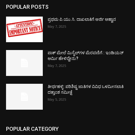
POPULAR POSTS
ಪ್ರಥಮ ಪಿ.ಯು.ಸಿ. ದಾಖಲಾತಿಗೆ ಅರ್ಜಿ ಆಹ್ವಾನ
May 7, 2025
ಪಾಕ್​ ಮೇಲೆ ಮಿಸೈಲ್​ಗಳ ಮೆರವಣಿಗೆ : ಇಂಡಿಯನ್
ಆರ್ಮಿ ಹೇಳಿದ್ದೇನು?
May 7, 2025
ತೀರ್ಥಹಳ್ಳಿ: ಪರಿಶಿಷ್ಟ ಜಾತಿಗಳ ವಿವಿಧ ಒಳಮೀಸಲಾತಿ
ದತ್ತಾಂಶ ಸಮೀಕ್ಷೆ
May 5, 2025
POPULAR CATEGORY