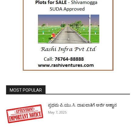
MOST POPULAR
ಪ್ರಥಮ ಪಿ.ಯು.ಸಿ. ದಾಖಲಾತಿಗೆ ಅರ್ಜಿ ಆಹ್ವಾನ
May 7, 2025