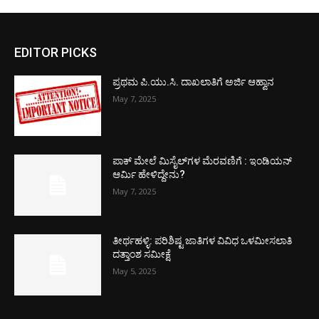
EDITOR PICKS
ಪ್ರಥಮ ಪಿ.ಯು.ಸಿ. ದಾಖಲಾತಿಗೆ ಅರ್ಜಿ ಆಹ್ವಾನ
May 7, 2025
ಪಾಕ್​ ಮೇಲೆ ಮಿಸೈಲ್​ಗಳ ಮೆರವಣಿಗೆ : ಇಂಡಿಯನ್
ಆರ್ಮಿ ಹೇಳಿದ್ದೇನು?
May 7, 2025
ತೀರ್ಥಹಳ್ಳಿ: ಪರಿಶಿಷ್ಟ ಜಾತಿಗಳ ವಿವಿಧ ಒಳಮೀಸಲಾತಿ
ದತ್ತಾಂಶ ಸಮೀಕ್ಷೆ
May 5, 2025