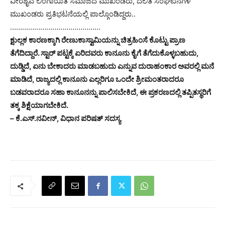
ವೀರಶೈವ ಲಿಂಗಾಯಿತ ಸಮಾಜದ ಮುಖಂಡರು, ದಲಿತ ಸಂಘಟನೆಗಳ
ಮುಖಂಡರು ಪ್ರತಿಭಟನೆಯಲ್ಲಿ ಪಾಲ್ಗೊಂಡಿದ್ದರು..
………………………………………
ಕ್ಷುಲ್ಲಕ ಕಾರಣಕ್ಕಾಗಿ ರೇಣುಕಾಸ್ವಾಮಿಯನ್ನು ಚಿತ್ರಹಿಂಸೆ ಕೊಟ್ಟು ಪ್ರಾಣ
ತೆಗೆದಿದ್ದಾರೆ. ಸ್ಟಾರ್ ಪಟ್ಟಕ್ಕೆ ಏರಿದವರು ಕಾನೂನು ಕೈಗೆ ತೆಗೆದುಕೊಳ್ಳಬಹುದು,
ದುಡ್ಡಿದೆ, ಏನು ಬೇಕಾದರು ಮಾಡಬಹುದು ಎನ್ನುವ ದುರಾಹಂಕಾರ ಅವರಲ್ಲಿ ಮನೆ
ಮಾಡಿದೆ, ರಾಜ್ಯದಲ್ಲಿ ಕಾನೂನು ಎಲ್ಲರಿಗೂ ಒಂದೇ ಶ್ರೀಮಂತರಾದರೂ
ಬಡವರಾದರೂ ಸಹಾ ಕಾನೂನನ್ನು ಪಾಲಿಸಬೇಕಿದೆ, ಈ ಪ್ರಕರಣದಲ್ಲಿ ತಪ್ಪಿತಸ್ಥರಿಗೆ
ತಕ್ಕ ಶಿಕ್ಷೆಯಾಗಬೇಕಿದೆ.
– ಕೆ.ಎಸ್.ನವೀನ್, ವಿಧಾನ ಪರಿಷತ್ ಸದಸ್ಯ