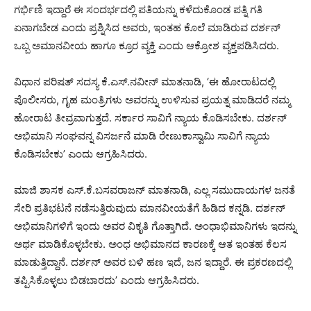
ಗರ್ಭಿಣಿ ಇದ್ದಾರೆ ಈ ಸಂದರ್ಭದಲ್ಲಿ ಪತಿಯನ್ನು ಕಳೆದುಕೊಂಡ ಪತ್ನಿ ಗತಿ
ಏನಾಗಬೇಡ ಎಂದು ಪ್ರಶ್ನಿಸಿದ ಅವರು, ಇಂತಹ ಕೊಲೆ ಮಾಡಿರುವ ದರ್ಶನ್
ಒಬ್ಬ ಅಮಾನವೀಯ ಹಾಗೂ ಕ್ರೂರ ವ್ಯಕ್ತಿ ಎಂದು ಆಕ್ರೋಶ ವ್ಯಕ್ತಪಡಿಸಿದರು.
ವಿಧಾನ ಪರಿಷತ್ ಸದಸ್ಯ ಕೆ.ಎಸ್.ನವೀನ್ ಮಾತನಾಡಿ, ‘ಈ ಹೋರಾಟದಲ್ಲಿ
ಪೊಲೀಸರು, ಗೃಹ ಮಂತ್ರಿಗಳು ಅವರನ್ನು ಉಳಿಸುವ ಪ್ರಯತ್ನ ಮಾಡಿದರೆ ನಮ್ಮ
ಹೋರಾಟ ತೀವ್ರವಾಗುತ್ತದೆ. ಸರ್ಕಾರ ಸಾವಿಗೆ ನ್ಯಾಯ ಕೊಡಿಸಬೇಕು. ದರ್ಶನ್
ಅಭಿಮಾನಿ ಸಂಘವನ್ನ ವಿಸರ್ಜನೆ ಮಾಡಿ ರೇಣುಕಾಸ್ವಾಮಿ ಸಾವಿಗೆ ನ್ಯಾಯ
ಕೊಡಿಸಬೇಕು’ ಎಂದು ಆಗ್ರಹಿಸಿದರು.
ಮಾಜಿ ಶಾಸಕ ಎಸ್.ಕೆ.ಬಸವರಾಜನ್ ಮಾತನಾಡಿ, ಎಲ್ಲ ಸಮುದಾಯಗಳ ಜನತೆ
ಸೇರಿ ಪ್ರತಿಭಟನೆ ನಡೆಸುತ್ತಿರುವುದು ಮಾನವೀಯತೆಗೆ ಹಿಡಿದ ಕನ್ನಡಿ. ದರ್ಶನ್
ಅಭಿಮಾನಿಗಳಿಗೆ ಇಂದು ಅವರ ವಿಕೃತಿ ಗೊತ್ತಾಗಿದೆ. ಅಂಧಾಭಿಮಾನಿಗಳು ಇದನ್ನು
ಅರ್ಥ ಮಾಡಿಕೊಳ್ಳಬೇಕು. ಅಂಧ ಅಭಿಮಾನದ ಕಾರಣಕ್ಕೆ ಆತ ಇಂತಹ ಕೆಲಸ
ಮಾಡುತ್ತಿದ್ದಾನೆ. ದರ್ಶನ್ ಅವರ ಬಳಿ ಹಣ ಇದೆ, ಜನ ಇದ್ದಾರೆ. ಈ ಪ್ರಕರಣದಲ್ಲಿ
ತಪ್ಪಿಸಿಕೊಳ್ಳಲು ಬಿಡಬಾರದು’ ಎಂದು ಆಗ್ರಹಿಸಿದರು.