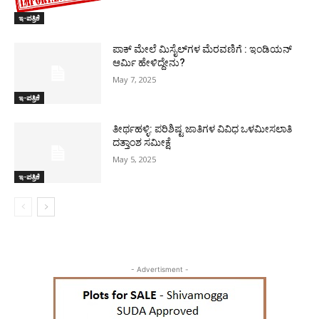
ಇ-ಪತ್ರಿಕೆ
ಪಾಕ್​ ಮೇಲೆ ಮಿಸೈಲ್​ಗಳ ಮೆರವಣಿಗೆ : ಇಂಡಿಯನ್
ಆರ್ಮಿ ಹೇಳಿದ್ದೇನು?
May 7, 2025
ಇ-ಪತ್ರಿಕೆ
ತೀರ್ಥಹಳ್ಳಿ: ಪರಿಶಿಷ್ಟ ಜಾತಿಗಳ ವಿವಿಧ ಒಳಮೀಸಲಾತಿ
ದತ್ತಾಂಶ ಸಮೀಕ್ಷೆ
May 5, 2025
ಇ-ಪತ್ರಿಕೆ
- Advertisment -