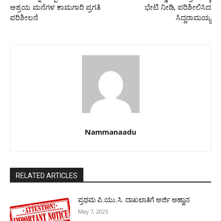
ಆಶ್ರಯ ಮನೆಗಳ ಕಾಮಗಾರಿ ಪ್ರಗತಿ
ಭೇಟಿ ನೀಡಿ, ಪರಿಶೀಲಿಸಿದ
ಪರಿಶೀಲನೆ
ಸಿದ್ದರಾಮಯ್ಯ
Nammanaadu
RELATED ARTICLES
ಪ್ರಥಮ ಪಿ.ಯು.ಸಿ. ದಾಖಲಾತಿಗೆ ಅರ್ಜಿ ಆಹ್ವಾನ
May 7, 2025