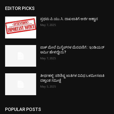
EDITOR PICKS
ಪ್ರಥಮ ಪಿ.ಯು.ಸಿ. ದಾಖಲಾತಿಗೆ ಅರ್ಜಿ ಆಹ್ವಾನ
May 7, 2025
ಪಾಕ್​ ಮೇಲೆ ಮಿಸೈಲ್​ಗಳ ಮೆರವಣಿಗೆ : ಇಂಡಿಯನ್
ಆರ್ಮಿ ಹೇಳಿದ್ದೇನು?
May 7, 2025
ತೀರ್ಥಹಳ್ಳಿ: ಪರಿಶಿಷ್ಟ ಜಾತಿಗಳ ವಿವಿಧ ಒಳಮೀಸಲಾತಿ
ದತ್ತಾಂಶ ಸಮೀಕ್ಷೆ
May 5, 2025
POPULAR POSTS