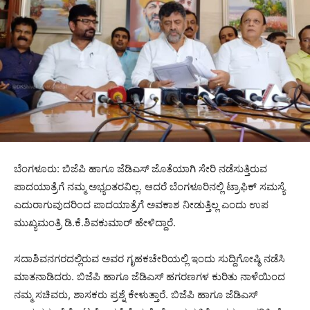
ಬೆಂಗಳೂರು: ಬಿಜೆಪಿ ಹಾಗೂ ಜೆಡಿಎಸ್‌ ಜೊತೆಯಾಗಿ ಸೇರಿ ನಡೆಸುತ್ತಿರುವ
ಪಾದಯಾತ್ರೆಗೆ ನಮ್ಮ ಅಭ್ಯಂತರವಿಲ್ಲ. ಆದರೆ ಬೆಂಗಳೂರಿನಲ್ಲಿ ಟ್ರಾಫಿಕ್‌ ಸಮಸ್ಯೆ
ಎದುರಾಗುವುದರಿಂದ ಪಾದಯಾತ್ರೆಗೆ ಅವಕಾಶ ನೀಡುತ್ತಿಲ್ಲ ಎಂದು ಉಪ
ಮುಖ್ಯಮಂತ್ರಿ ಡಿ.ಕೆ.ಶಿವಕುಮಾರ್‌ ಹೇಳಿದ್ದಾರೆ.
ಸದಾಶಿವನಗರದಲ್ಲಿರುವ ಅವರ ಗೃಹಕಚೇರಿಯಲ್ಲಿ ಇಂದು ಸುದ್ದಿಗೋಷ್ಠಿ ನಡೆಸಿ
ಮಾತನಾಡಿದರು. ಬಿಜೆಪಿ ಹಾಗೂ ಜೆಡಿಎಸ್‌ ಹಗರಣಗಳ ಕುರಿತು ನಾಳೆಯಿಂದ
ನಮ್ಮ ಸಚಿವರು, ಶಾಸಕರು ಪ್ರಶ್ನೆ ಕೇಳುತ್ತಾರೆ. ಬಿಜೆಪಿ ಹಾಗೂ ಜೆಡಿಎಸ್‌