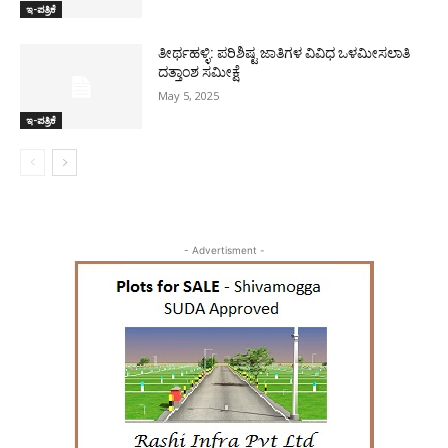
ಇ-ಪತ್ರಿಕೆ
ತೀರ್ಥಹಳ್ಳಿ: ಪರಿಶಿಷ್ಟ ಜಾತಿಗಳ ವಿವಿಧ ಒಳಮೀಸಲಾತಿ
ದತ್ತಾಂಶ ಸಮೀಕ್ಷೆ
May 5, 2025
ಇ-ಪತ್ರಿಕೆ
- Advertisment -