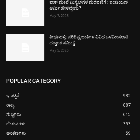
ಪಾಕ್​ ಮೇಲೆ ಮಿಸೈಲ್​ಗಳ ಮೆರವಣಿಗೆ : ಇಂಡಿಯನ್
ಆರ್ಮಿ ಹೇಳಿದ್ದೇನು?
May 7, 2025
ತೀರ್ಥಹಳ್ಳಿ: ಪರಿಶಿಷ್ಟ ಜಾತಿಗಳ ವಿವಿಧ ಒಳಮೀಸಲಾತಿ
ದತ್ತಾಂಶ ಸಮೀಕ್ಷೆ
May 5, 2025
POPULAR CATEGORY
ಇ-ಪತ್ರಿಕೆ
932
ರಾಜ್ಯ
887
ಸುದ್ದಿಗಳು
615
ಲೇಖನಗಳು
353
ಅಂಕಣಗಳು
59