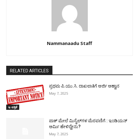
Nammanaadu Staff
RELATED ARTICLES
ಪ್ರಥಮ ಪಿ.ಯು.ಸಿ. ದಾಖಲಾತಿಗೆ ಅರ್ಜಿ ಆಹ್ವಾನ
May 7, 2025
ಇ-ಪತ್ರಿಕೆ
ಪಾಕ್​ ಮೇಲೆ ಮಿಸೈಲ್​ಗಳ ಮೆರವಣಿಗೆ : ಇಂಡಿಯನ್
ಆರ್ಮಿ ಹೇಳಿದ್ದೇನು?
May 7, 2025