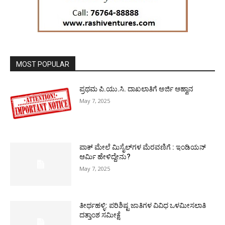
MOST POPULAR
ಪ್ರಥಮ ಪಿ.ಯು.ಸಿ. ದಾಖಲಾತಿಗೆ ಅರ್ಜಿ ಆಹ್ವಾನ
May 7, 2025
ಪಾಕ್​ ಮೇಲೆ ಮಿಸೈಲ್​ಗಳ ಮೆರವಣಿಗೆ : ಇಂಡಿಯನ್
ಆರ್ಮಿ ಹೇಳಿದ್ದೇನು?
May 7, 2025
ತೀರ್ಥಹಳ್ಳಿ: ಪರಿಶಿಷ್ಟ ಜಾತಿಗಳ ವಿವಿಧ ಒಳಮೀಸಲಾತಿ
ದತ್ತಾಂಶ ಸಮೀಕ್ಷೆ