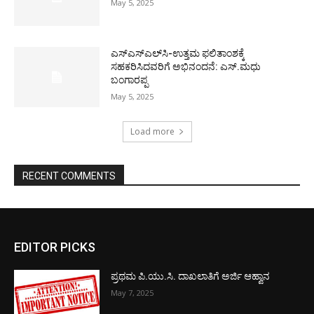
May 5, 2025
ಎಸ್‌ಎಸ್‌ಎಲ್‌ಸಿ-ಉತ್ತಮ ಫಲಿತಾಂಶಕ್ಕೆ
ಸಹಕರಿಸಿದವರಿಗೆ ಅಭಿನಂದನೆ: ಎಸ್.ಮಧು
ಬಂಗಾರಪ್ಪ
May 5, 2025
Load more
RECENT COMMENTS
EDITOR PICKS
ಪ್ರಥಮ ಪಿ.ಯು.ಸಿ. ದಾಖಲಾತಿಗೆ ಅರ್ಜಿ ಆಹ್ವಾನ
May 7, 2025