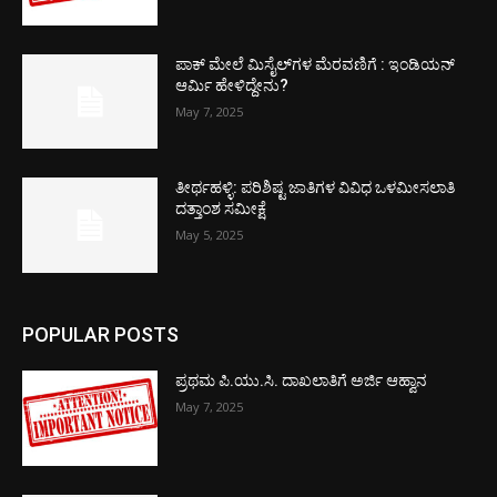
ಪಾಕ್​ ಮೇಲೆ ಮಿಸೈಲ್​ಗಳ ಮೆರವಣಿಗೆ : ಇಂಡಿಯನ್
ಆರ್ಮಿ ಹೇಳಿದ್ದೇನು?
May 7, 2025
ತೀರ್ಥಹಳ್ಳಿ: ಪರಿಶಿಷ್ಟ ಜಾತಿಗಳ ವಿವಿಧ ಒಳಮೀಸಲಾತಿ
ದತ್ತಾಂಶ ಸಮೀಕ್ಷೆ
May 5, 2025
POPULAR POSTS
ಪ್ರಥಮ ಪಿ.ಯು.ಸಿ. ದಾಖಲಾತಿಗೆ ಅರ್ಜಿ ಆಹ್ವಾನ
May 7, 2025