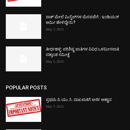
ಪಾಕ್​ ಮೇಲೆ ಮಿಸೈಲ್​ಗಳ ಮೆರವಣಿಗೆ : ಇಂಡಿಯನ್
ಆರ್ಮಿ ಹೇಳಿದ್ದೇನು?
May 7, 2025
ತೀರ್ಥಹಳ್ಳಿ: ಪರಿಶಿಷ್ಟ ಜಾತಿಗಳ ವಿವಿಧ ಒಳಮೀಸಲಾತಿ
ದತ್ತಾಂಶ ಸಮೀಕ್ಷೆ
May 5, 2025
POPULAR POSTS
ಪ್ರಥಮ ಪಿ.ಯು.ಸಿ. ದಾಖಲಾತಿಗೆ ಅರ್ಜಿ ಆಹ್ವಾನ
May 7, 2025