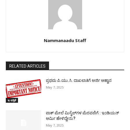
Nammanaadu Staff
RELATED ARTICLES
ಪ್ರಥಮ ಪಿ.ಯು.ಸಿ. ದಾಖಲಾತಿಗೆ ಅರ್ಜಿ ಆಹ್ವಾನ
May 7, 2025
ಇ-ಪತ್ರಿಕೆ
ಪಾಕ್​ ಮೇಲೆ ಮಿಸೈಲ್​ಗಳ ಮೆರವಣಿಗೆ : ಇಂಡಿಯನ್
ಆರ್ಮಿ ಹೇಳಿದ್ದೇನು?
May 7, 2025