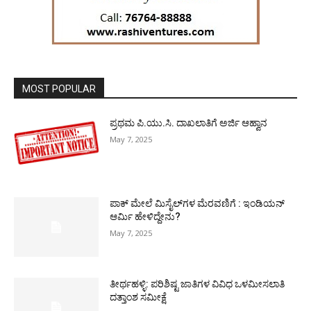
MOST POPULAR
ಪ್ರಥಮ ಪಿ.ಯು.ಸಿ. ದಾಖಲಾತಿಗೆ ಅರ್ಜಿ ಆಹ್ವಾನ
May 7, 2025
ಪಾಕ್​ ಮೇಲೆ ಮಿಸೈಲ್​ಗಳ ಮೆರವಣಿಗೆ : ಇಂಡಿಯನ್
ಆರ್ಮಿ ಹೇಳಿದ್ದೇನು?
May 7, 2025
ತೀರ್ಥಹಳ್ಳಿ: ಪರಿಶಿಷ್ಟ ಜಾತಿಗಳ ವಿವಿಧ ಒಳಮೀಸಲಾತಿ
ದತ್ತಾಂಶ ಸಮೀಕ್ಷೆ