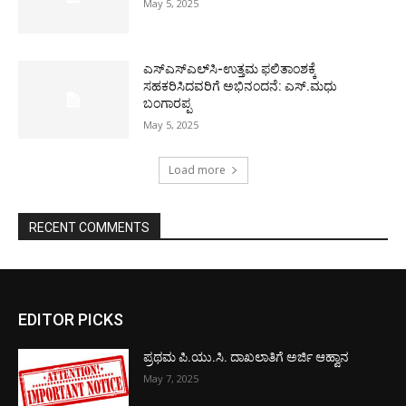
May 5, 2025
ಎಸ್‌ಎಸ್‌ಎಲ್‌ಸಿ-ಉತ್ತಮ ಫಲಿತಾಂಶಕ್ಕೆ
ಸಹಕರಿಸಿದವರಿಗೆ ಅಭಿನಂದನೆ: ಎಸ್.ಮಧು
ಬಂಗಾರಪ್ಪ
May 5, 2025
Load more
RECENT COMMENTS
EDITOR PICKS
ಪ್ರಥಮ ಪಿ.ಯು.ಸಿ. ದಾಖಲಾತಿಗೆ ಅರ್ಜಿ ಆಹ್ವಾನ
May 7, 2025