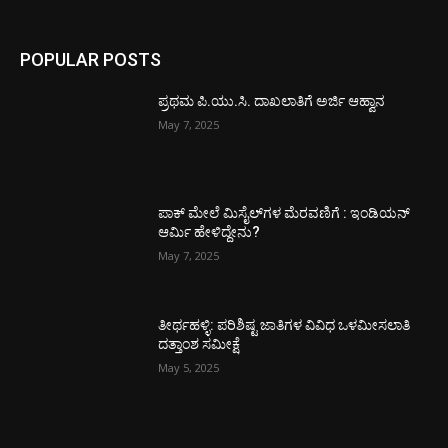
POPULAR POSTS
ಪ್ರಥಮ ಪಿ.ಯು.ಸಿ. ದಾಖಲಾತಿಗೆ ಅರ್ಜಿ ಆಹ್ವಾನ
May 7, 2025
ಪಾಕ್​ ಮೇಲೆ ಮಿಸೈಲ್​ಗಳ ಮೆರವಣಿಗೆ : ಇಂಡಿಯನ್
ಆರ್ಮಿ ಹೇಳಿದ್ದೇನು?
May 7, 2025
ತೀರ್ಥಹಳ್ಳಿ: ಪರಿಶಿಷ್ಟ ಜಾತಿಗಳ ವಿವಿಧ ಒಳಮೀಸಲಾತಿ
ದತ್ತಾಂಶ ಸಮೀಕ್ಷೆ
May 5, 2025