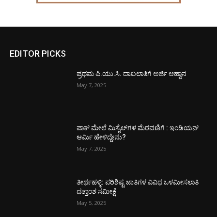
EDITOR PICKS
ಪ್ರಥಮ ಪಿ.ಯು.ಸಿ. ದಾಖಲಾತಿಗೆ ಅರ್ಜಿ ಆಹ್ವಾನ
May 7, 2025
ಪಾಕ್​ ಮೇಲೆ ಮಿಸೈಲ್​ಗಳ ಮೆರವಣಿಗೆ : ಇಂಡಿಯನ್
ಆರ್ಮಿ ಹೇಳಿದ್ದೇನು?
May 7, 2025
ತೀರ್ಥಹಳ್ಳಿ: ಪರಿಶಿಷ್ಟ ಜಾತಿಗಳ ವಿವಿಧ ಒಳಮೀಸಲಾತಿ
ದತ್ತಾಂಶ ಸಮೀಕ್ಷೆ
May 5, 2025